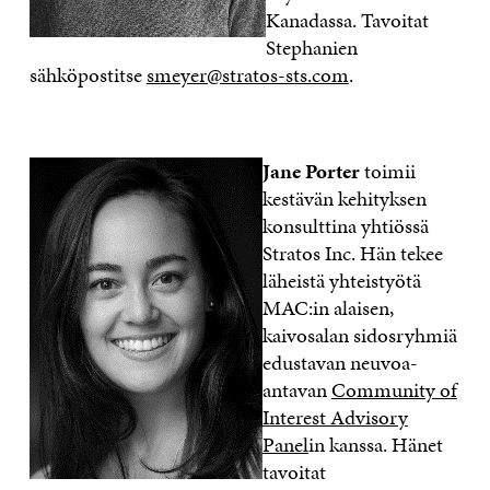
Kanadassa. Tavoitat
Stephanien
sähköpostitse
smeyer@stratos-sts.com
.
Jane Porter
toimii
kestävän kehityksen
konsulttina yhtiössä
Stratos Inc. Hän tekee
läheistä yhteistyötä
MAC:in alaisen,
kaivosalan sidosryhmiä
edustavan neuvoa-
antavan
Community of
Interest Advisory
Panel
in kanssa. Hänet
tavoitat