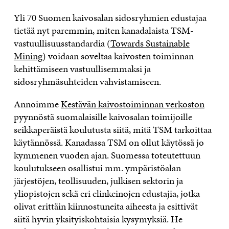
Yli 70 Suomen kaivosalan sidosryhmien edustajaa
tietää nyt paremmin, miten kanadalaista TSM-
vastuullisuusstandardia (
Towards Sustainable
Mining
) voidaan soveltaa kaivosten toiminnan
kehittämiseen vastuullisemmaksi ja
sidosryhmäsuhteiden vahvistamiseen.
Annoimme
Kestävän kaivostoiminnan verkoston
pyynnöstä suomalaisille kaivosalan toimijoille
seikkaperäistä koulutusta siitä, mitä TSM tarkoittaa
käytännössä. Kanadassa TSM on ollut käytössä jo
kymmenen vuoden ajan. Suomessa toteutettuun
koulutukseen osallistui mm. ympäristöalan
järjestöjen, teollisuuden, julkisen sektorin ja
yliopistojen sekä eri elinkeinojen edustajia, jotka
olivat erittäin kiinnostuneita aiheesta ja esittivät
siitä hyvin yksityiskohtaisia kysymyksiä. He