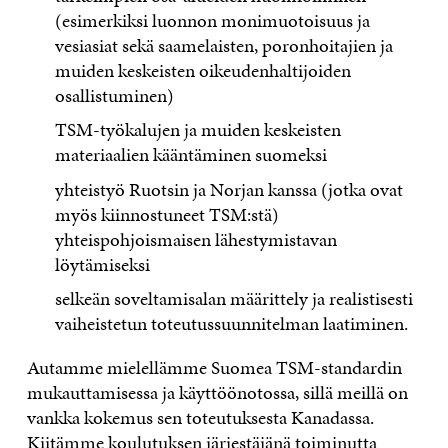
(esimerkiksi luonnon monimuotoisuus ja
vesiasiat sekä saamelaisten, poronhoitajien ja
muiden keskeisten oikeudenhaltijoiden
osallistuminen)
TSM-työkalujen ja muiden keskeisten
materiaalien kääntäminen suomeksi
yhteistyö Ruotsin ja Norjan kanssa (jotka ovat
myös kiinnostuneet TSM:stä)
yhteispohjoismaisen lähestymistavan
löytämiseksi
selkeän soveltamisalan määrittely ja realistisesti
vaiheistetun toteutussuunnitelman laatiminen.
Autamme mielellämme Suomea TSM-standardin
mukauttamisessa ja käyttöönotossa, sillä meillä on
vankka kokemus sen toteutuksesta Kanadassa.
Kiitämme koulutuksen järjestäjänä toiminutta