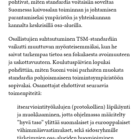
pohtivat, miten standardia voitaisiin soveltaa
Suomessa kaivosalan toiminnan ja johtamisen
parantamiseksi ympäristön ja yhteiskunnan
kannalta keskeisillä osa-alueilla.
Osallistujien suhtautuminen TSM-standardiin
vaikutti muuttuvan myönteisemmäksi, kun he
saivat tarkempaa tietoa sen fokuksesta avoimuuteen
ja uskottavuuteen. Koulutuspäivien lopuksi
pohdittiin, miten Suomi voisi parhaiten muokata
standardia pohjoismaiseen toimintaympäristöön
sopivaksi. Osanottajat ehdottivat seuraavia
toimenpiteitä:
itsearviointityökalujen (protokollien) läpikäynti
ja muokkaaminen, jotta ohjelmassa määritelty
”hyvä taso” ylittää suomalaiset ja eurooppalaiset
vähimmäisvaatimukset, sekä sidosryhmille
tärkeimpien osa-alueiden huomioiminen