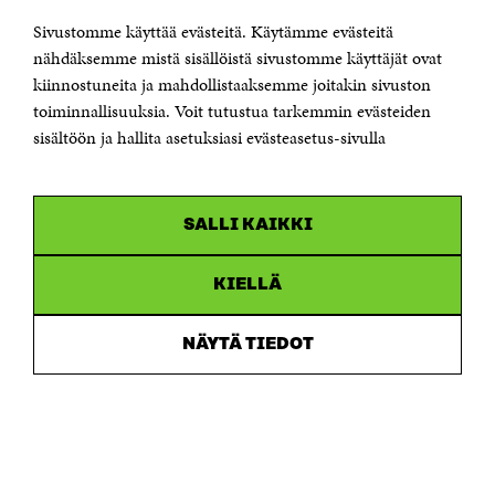
Sivustomme käyttää evästeitä. Käytämme evästeitä
Puhelin +358 294 618 991
Sähköpostiosoite
nähdäksemme mistä sisällöistä sivustomme käyttäjät ovat
etunimi.sukunimi@sitra.fi tai sitra@sitra.fi
kiinnostuneita ja mahdollistaaksemme joitakin sivuston
Saapumisohjeet
toiminnallisuuksia. Voit tutustua tarkemmin evästeiden
sisältöön ja hallita asetuksiasi evästeasetus-sivulla
Y-tunnus 0202132-3
OLEMME NÄISSÄ SOMEISSA
SALLI KAIKKI
Facebook
Avautuu
uudessa
Linkedin
ikkunassa
KIELLÄ
Avautuu
uudessa
Youtube
ikkunassa
Avautuu
NÄYTÄ TIEDOT
uudessa
Instagram
ikkunassa
Avautuu
uudessa
ikkunassa