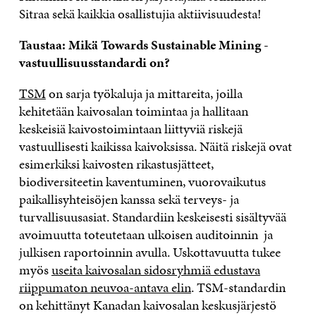
Sitraa sekä kaikkia osallistujia aktiivisuudesta!
Taustaa: Mikä Towards Sustainable Mining -
vastuullisuusstandardi on?
TSM
on sarja työkaluja ja mittareita, joilla
kehitetään kaivosalan toimintaa ja hallitaan
keskeisiä kaivostoimintaan liittyviä riskejä
vastuullisesti kaikissa kaivoksissa. Näitä riskejä ovat
esimerkiksi kaivosten rikastusjätteet,
biodiversiteetin kaventuminen, vuorovaikutus
paikallisyhteisöjen kanssa sekä terveys- ja
turvallisuusasiat. Standardiin keskeisesti sisältyvää
avoimuutta toteutetaan ulkoisen auditoinnin ja
julkisen raportoinnin avulla. Uskottavuutta tukee
myös
useita kaivosalan sidosryhmiä edustava
riippumaton neuvoa-antava elin
. TSM-standardin
on kehittänyt Kanadan kaivosalan keskusjärjestö