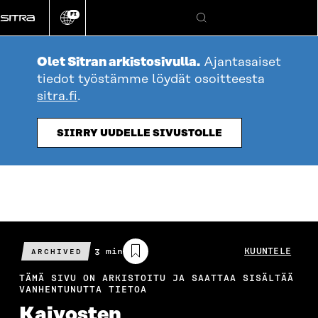
Siirry
FI
suoraan
Vaihda
Hae
sivuston
sisältöön
kieli
Olet Sitran arkistosivulla.
Ajantasaiset
tiedot työstämme löydät osoitteesta
sitra.fi
.
SIIRRY UUDELLE SIVUSTOLLE
Arvioitu
3 min
KUUNTELE
ARCHIVED
lukuaika
TÄMÄ SIVU ON ARKISTOITU JA SAATTAA SISÄLTÄÄ
VANHENTUNUTTA TIETOA
Kaivosten