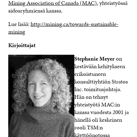
Mining Association of Canada (MAC)
, yhteistyössä
sidosryhmiensä kanssa.
Lue lisää:
http://mining.ca/towards-sustainable-
mining
Kirjoittajat
Stephanie Meyer
on
kestävään kehitykseen
erikoistuneen
konsulttiyhtiön Stratos
Inc. toimitusjohtaja.
Hän on tehnyt
yhteistyötä MAC:in
kanssa vuodesta 2001 ja
hänellä oli keskeinen
rooli TSM:n
käyttöönotossa