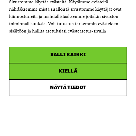
Sivustomme käyttää evästeitä. Käytämme evästeitä
Puhelin +358 294 618 991
Sähköpostiosoite
nähdäksemme mistä sisällöistä sivustomme käyttäjät ovat
etunimi.sukunimi@sitra.fi tai sitra@sitra.fi
kiinnostuneita ja mahdollistaaksemme joitakin sivuston
Saapumisohjeet
toiminnallisuuksia. Voit tutustua tarkemmin evästeiden
sisältöön ja hallita asetuksiasi evästeasetus-sivulla
Y-tunnus 0202132-3
OLEMME NÄISSÄ SOMEISSA
SALLI KAIKKI
Facebook
Avautuu
uudessa
Linkedin
ikkunassa
KIELLÄ
Avautuu
uudessa
Youtube
ikkunassa
Avautuu
NÄYTÄ TIEDOT
uudessa
Instagram
ikkunassa
Avautuu
uudessa
ikkunassa