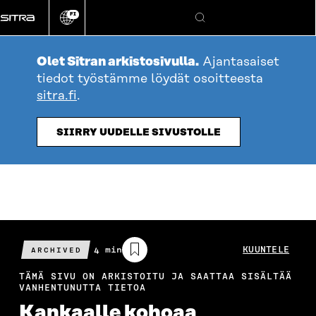
Siirry
FI
suoraan
Vaihda
Hae
sivuston
sisältöön
kieli
Olet Sitran arkistosivulla.
Ajantasaiset
tiedot työstämme löydät osoitteesta
sitra.fi
.
SIIRRY UUDELLE SIVUSTOLLE
Arvioitu
4 min
KUUNTELE
ARCHIVED
lukuaika
TÄMÄ SIVU ON ARKISTOITU JA SAATTAA SISÄLTÄÄ
VANHENTUNUTTA TIETOA
Kankaalle kohoaa