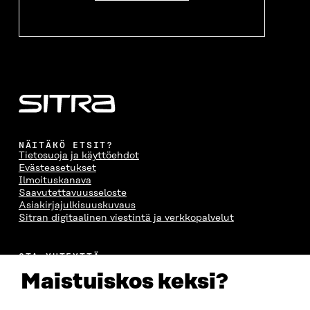
NÄITÄKÖ ETSIT?
Tietosuoja ja käyttöehdot
Evästeasetukset
Ilmoituskanava
Saavutettavuusseloste
Asiakirjajulkisuuskuvaus
Sitran digitaalinen viestintä ja verkkopalvelut
OTA YHTEYTTÄ
Suomen itsenäisyyden juhlarahasto Sitra
Maistuiskos keksi?
Itämerenkatu 11-13, PL 160,
00181 Helsinki