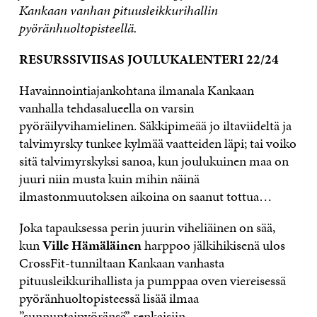
Kankaan vanhan pituusleikkurihallin
pyöränhuoltopisteellä.
RESURSSIVIISAS
JOULUKALENTERI 22/24
Havainnointiajankohtana ilmanala Kankaan
vanhalla tehdasalueella on varsin
pyöräilyvihamielinen. Säkkipimeää jo iltaviideltä ja
talvimyrsky tunkee kylmää vaatteiden läpi; tai voiko
sitä talvimyrskyksi sanoa, kun joulukuinen maa on
juuri niin musta kuin mihin näinä
ilmastonmuutoksen aikoina on saanut tottua…
Joka tapauksessa perin juurin viheliäinen on sää,
kun
Ville Hämäläinen
harppoo jälkihikisenä ulos
CrossFit-tunniltaan Kankaan vanhasta
pituusleikkurihallista ja pumppaa oven viereisessä
pyöränhuoltopisteessä lisää ilmaa
”sunnuntaipyöränsä” renkaisiin.