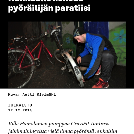
pyöräilijän paratiisi
Kuva: Antti Kivimäki
JULKAISTU
12.12.2014
Ville Hämäläinen pumppaa CrossFit-tuntinsa
jälkimainingeissa vielä ilmaa pyöränsä renkaisiin