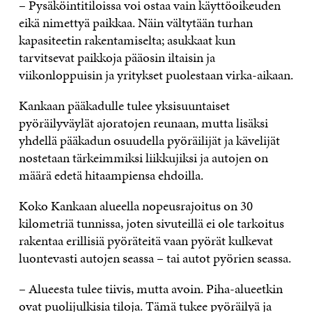
– Pysäköintitiloissa voi ostaa vain käyttöoikeuden
eikä nimettyä paikkaa. Näin vältytään turhan
kapasiteetin rakentamiselta; asukkaat kun
tarvitsevat paikkoja pääosin iltaisin ja
viikonloppuisin ja yritykset puolestaan virka-aikaan.
Kankaan pääkadulle tulee yksisuuntaiset
pyöräilyväylät ajoratojen reunaan, mutta lisäksi
yhdellä pääkadun osuudella pyöräilijät ja kävelijät
nostetaan tärkeimmiksi liikkujiksi ja autojen on
määrä edetä hitaampiensa ehdoilla.
Koko Kankaan alueella nopeusrajoitus on 30
kilometriä tunnissa, joten sivuteillä ei ole tarkoitus
rakentaa erillisiä pyöräteitä vaan pyörät kulkevat
luontevasti autojen seassa – tai autot pyörien seassa.
– Alueesta tulee tiivis, mutta avoin. Piha-alueetkin
ovat puolijulkisia tiloja. Tämä tukee pyöräilyä ja