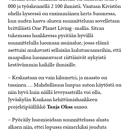
000 ja työskennellä 2 100 ihmistä. Vantaan Kivistön
ohella kyseessä on ensimmäinen kerta Suomessa,
kun uuden kaava-alueen suunnitteluun sovelletaan
brittiläistä One Planet Living -mallia. Sitran
tukemassa hankkeessa pyritään hyvällä
suunnittelulla luomaan asuinalue, jossa elämä
asettuisi mukavasti sellaisiin kulutusraameihin, että
maapallon luonnonvarat riittäisivät nykyistä
kestävämmin kaikille ihmisille.
– Keskustaan on vain kilometri, ja maasto on
tasainen…. Mahdollisuus luopua auton käytöstä on
niin hyvä kuin näillä leveysasteilla voi olla,
Jyväskylän Kankaan kehittämishankkeen
projektipäällikkö
Tanja Oksa
sanoo.
– Pyöräily huomioidaan suunnittelussa alusta
alkaen niin, ettei lopussa esimerkiksi jouduta