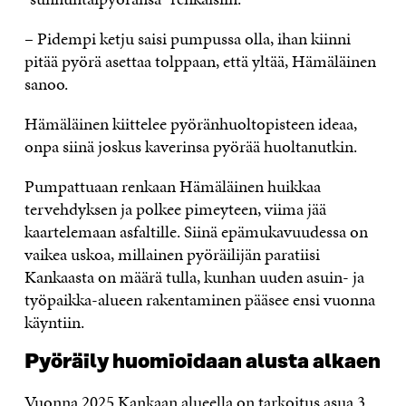
– Pidempi ketju saisi pumpussa olla, ihan kiinni
pitää pyörä asettaa tolppaan, että yltää, Hämäläinen
sanoo.
Hämäläinen kiittelee pyöränhuoltopisteen ideaa,
onpa siinä joskus kaverinsa pyörää huoltanutkin.
Pumpattuaan renkaan Hämäläinen huikkaa
tervehdyksen ja polkee pimeyteen, viima jää
kaartelemaan asfaltille. Siinä epämukavuudessa on
vaikea uskoa, millainen pyöräilijän paratiisi
Kankaasta on määrä tulla, kunhan uuden asuin- ja
työpaikka-alueen rakentaminen pääsee ensi vuonna
käyntiin.
Pyöräily huomioidaan alusta alkaen
Vuonna 2025 Kankaan alueella on tarkoitus asua 3