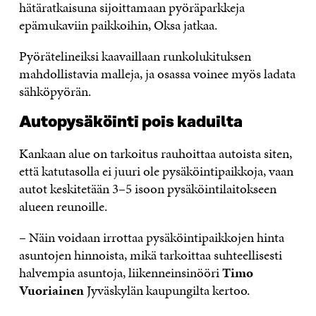
hätäratkaisuna sijoittamaan pyöräparkkeja
epämukaviin paikkoihin, Oksa jatkaa.
Pyörätelineiksi kaavaillaan runkolukituksen
mahdollistavia malleja, ja osassa voinee myös ladata
sähköpyörän.
Autopysäköinti pois kaduilta
Kankaan alue on tarkoitus rauhoittaa autoista siten,
että katutasolla ei juuri ole pysäköintipaikkoja, vaan
autot keskitetään 3–5 isoon pysäköintilaitokseen
alueen reunoille.
– Näin voidaan irrottaa pysäköintipaikkojen hinta
asuntojen hinnoista, mikä tarkoittaa suhteellisesti
halvempia asuntoja, liikenneinsinööri
Timo
Vuoriainen
Jyväskylän kaupungilta kertoo.