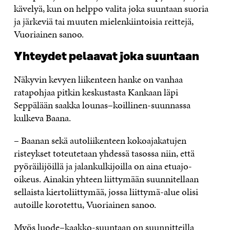
kävelyä, kun on helppo valita joka suuntaan suoria
ja järkeviä tai muuten mielenkiintoisia reittejä,
Vuoriainen sanoo.
Yhteydet pelaavat joka suuntaan
Näkyvin kevyen liikenteen hanke on vanhaa
ratapohjaa pitkin keskustasta Kankaan läpi
Seppälään saakka lounas–koillinen-suunnassa
kulkeva Baana.
– Baanan sekä autoliikenteen kokoajakatujen
risteykset toteutetaan yhdessä tasossa niin, että
pyöräilijöillä ja jalankulkijoilla on aina etuajo-
oikeus. Ainakin yhteen liittymään suunnitellaan
sellaista kiertoliittymää, jossa liittymä-alue olisi
autoille korotettu, Vuoriainen sanoo.
Myös luode–kaakko-suuntaan on suunnitteilla