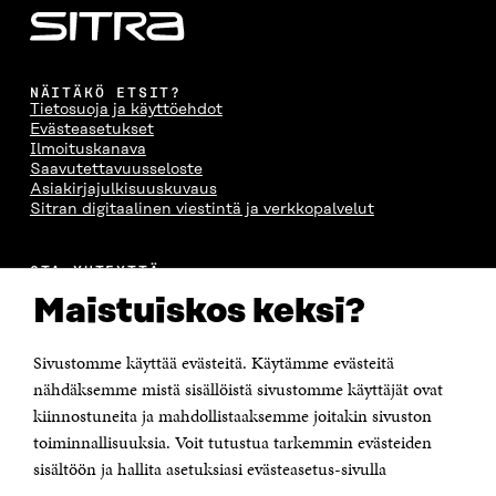
NÄITÄKÖ ETSIT?
Tietosuoja ja käyttöehdot
Evästeasetukset
Ilmoituskanava
Saavutettavuusseloste
Asiakirjajulkisuuskuvaus
Sitran digitaalinen viestintä ja verkkopalvelut
OTA YHTEYTTÄ
Suomen itsenäisyyden juhlarahasto Sitra
Maistuiskos keksi?
Itämerenkatu 11-13, PL 160,
00181 Helsinki
Sivustomme käyttää evästeitä. Käytämme evästeitä
Puhelin +358 294 618 991
Sähköpostiosoite
nähdäksemme mistä sisällöistä sivustomme käyttäjät ovat
etunimi.sukunimi@sitra.fi tai sitra@sitra.fi
kiinnostuneita ja mahdollistaaksemme joitakin sivuston
toiminnallisuuksia. Voit tutustua tarkemmin evästeiden
Saapumisohjeet
sisältöön ja hallita asetuksiasi evästeasetus-sivulla
Y-tunnus 0202132-3