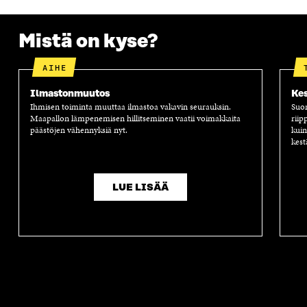
A
A
S
A
Mistä on kyse?
AIHE
Ilmastonmuutos
Kes
Ihmisen toiminta muuttaa ilmastoa vakavin seurauksin.
Suom
Maapallon lämpenemisen hillitseminen vaatii voimakkaita
riip
päästöjen vähennyksiä nyt.
kuin
kest
LUE LISÄÄ