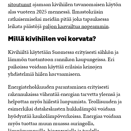
sitoutunut
ajamaan kivihiilen tavanomaisen käytön
alas vuoteen 2025 mennessä. Ilmastokriisin
ratkaisemiseksi meidän pitää joka tapauksessa
leikata päästöjä
paljon kaavailtua nopeammin
.
Millä kivihiilen voi korvata?
Kivihiiltä käytetään Suomessa erityisesti sähkön ja
lämmön tuotantoon rannikon kaupungeissa. Eri
paikoissa voidaan käyttää erilaisia keinojen
yhdistelmiä hiilen korvaamiseen.
Energiatehokkuuden parantaminen erityisesti
rakennuksissa vähentää energian tarvetta yleensä ja
helpottaa myös hiilestä luopumista. Teollisuuden ja
esimerkiksi datakeskusten hukkalämpöä voidaan
hyödyntää kaukolämpöverkoissa. Energiaa voidaan
myös tuottaa muun muassa auringolla,
lämpöpumpuilla, bioenergialla ja tuulella –