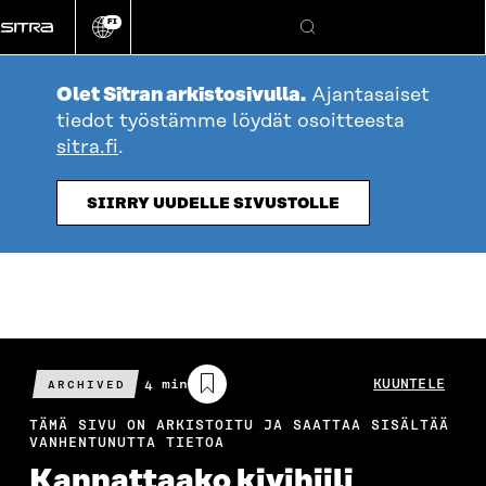
Siirry
FI
suoraan
Vaihda
Hae
sivuston
sisältöön
kieli
Olet Sitran arkistosivulla.
Ajantasaiset
tiedot työstämme löydät osoitteesta
sitra.fi
.
SIIRRY UUDELLE SIVUSTOLLE
Arvioitu
4 min
KUUNTELE
ARCHIVED
lukuaika
TÄMÄ SIVU ON ARKISTOITU JA SAATTAA SISÄLTÄÄ
VANHENTUNUTTA TIETOA
Kannat­taako kivi­hiili