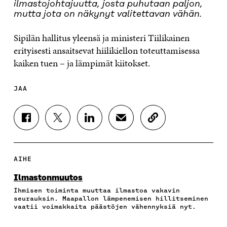
ilmastojohtajuutta, josta puhutaan paljon,
mutta jota on näkynyt valitettavan vähän.
Sipilän hallitus yleensä ja ministeri Tiilikainen
erityisesti ansaitsevat hiilikiellon toteuttamisessa
kaiken tuen – ja lämpimät kiitokset.
JAA
J
J
J
J
K
A
A
A
A
O
A
A
A
A
P
F
T
L
S
I
A
W
I
Ä
O
AIHE
C
I
N
H
I
E
T
K
K
A
Ilmastonmuutos
B
T
E
Ö
R
Ihmisen toiminta muuttaa ilmastoa vakavin
O
E
D
P
T
seurauksin. Maapallon lämpenemisen hillitseminen
O
R
I
O
I
vaatii voimakkaita päästöjen vähennyksiä nyt.
K
I
N
S
K
I
S
I
T
K