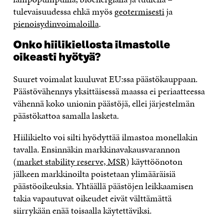
tulevaisuudessa ehkä myös
geotermisesti
ja
pienoisydinvoimaloilla
.
Onko hiilikiellosta ilmastolle
oikeasti hyötyä?
Suuret voimalat kuuluvat EU:ssa päästökauppaan.
Päästövähennys yksittäisessä maassa ei periaatteessa
vähennä koko unionin päästöjä, ellei järjestelmän
päästökattoa samalla lasketa.
Hiilikielto voi silti hyödyttää ilmastoa monellakin
tavalla. Ensinnäkin markkinavakausvarannon
(
market stability reserve, MSR
) käyttöönoton
jälkeen markkinoilta poistetaan ylimääräisiä
päästöoikeuksia. Yhtäällä päästöjen leikkaamisen
takia vapautuvat oikeudet eivät välttämättä
siirrykään enää toisaalla käytettäviksi.