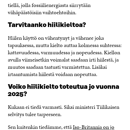
tiellä, jolla fossiilienergiasta siirrytään
vähäpäästöisiin vaihtoehtoihin.
Tarvitaanko hiilikieltoa?
Hiilen käyttö on vähentynyt ja vähenee joka
tapauksessa, mutta kielto auttaa kolmessa suhteessa:
kattavuudessa, varmuudessa ja nopeudessa. Kiellon
avulla viimeisetkin voimalat saadaan irti hiilestä, ja
muutos saadaan taatusti varmistettua. Lisäksi
irtaantumista hiilestä voidaan nopeuttaa.
Voiko hiilikielto toteutua jo vuonna
2025?
Kukaan ei tiedä varmasti. Siksi ministeri Tiilikaisen
selvitys tulee tarpeeseen.
Sen kuitenkin tiedämme, että
Iso-Britannia on jo