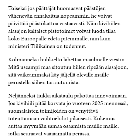
Toiseksi jos päättäjät huomaavat päästöjen
vähenevän ennakoitua nopeammin, he voivat
päivittää päästökattoa vastaavasti. Näin kivihiilen
alasajon kaltaiset pistotoimet voivat luoda tilaa
koko Euroopalle edetä pitemmälle, niin kuin
ministeri Tiilikainen on todennut.
Kolmanneksi hiilikielto lähettää maailmalle viestin.
Mitä useampi maa sitoutuu hiilen ripeään alasajoon,
sitä vaikeammaksi käy jäljellä oleville maille
perustella siihen tarrautumista.
Neljänneksi tiukka aikataulu pakottaa innovoimaan.
Jos kivihiili pitää korvata jo vuoteen 2025 mennessä,
suomalaisten toimijoiden on venyttävä
toteuttamaan vaihtoehdot pikaisesti. Kokemus
auttaa myymään samaa osaamista muille maille,
jotka seuraavat vääjäämättä perässä.