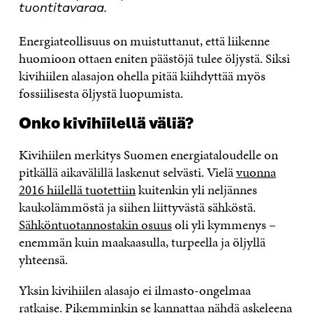
tuontitavaraa.
Energiateollisuus on muistuttanut, että liikenne
huomioon ottaen eniten päästöjä tulee öljystä. Siksi
kivihiilen alasajon ohella pitää kiihdyttää myös
fossiilisesta öljystä luopumista.
Onko kivihiilellä väliä?
Kivihiilen merkitys Suomen energiataloudelle on
pitkällä aikavälillä laskenut selvästi. Vielä
vuonna
2016 hiilellä tuotettiin
kuitenkin yli neljännes
kaukolämmöstä ja siihen liittyvästä sähköstä.
Sähköntuotannostakin osuus
oli yli kymmenys –
enemmän kuin maakaasulla, turpeella ja öljyllä
yhteensä.
Yksin kivihiilen alasajo ei ilmasto-ongelmaa
ratkaise. Pikemminkin se kannattaa nähdä askeleena