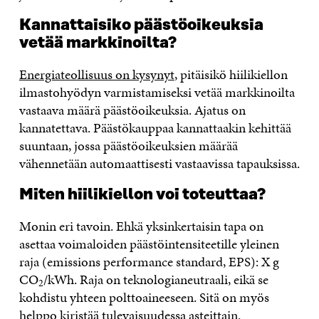
Kannattaisiko päästöoikeuksia
vetää markkinoilta?
Energiateollisuus on kysynyt
, pitäisikö hiilikiellon
ilmastohyödyn varmistamiseksi vetää markkinoilta
vastaava määrä päästöoikeuksia. Ajatus on
kannatettava. Päästökauppaa kannattaakin kehittää
suuntaan, jossa päästöoikeuksien määrää
vähennetään automaattisesti vastaavissa tapauksissa.
Miten hiilikiellon voi toteuttaa?
Monin eri tavoin. Ehkä yksinkertaisin tapa on
asettaa voimaloiden päästöintensiteetille yleinen
raja (emissions performance standard, EPS): X g
CO
/kWh. Raja on teknologianeutraali, eikä se
2
kohdistu yhteen polttoaineeseen. Sitä on myös
helppo kiristää tulevaisuudessa asteittain.