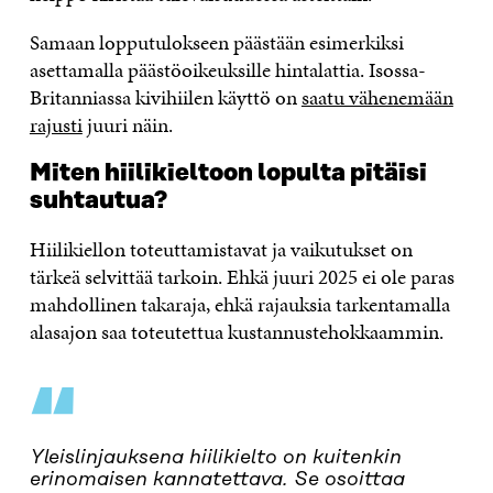
Samaan lopputulokseen päästään esimerkiksi
asettamalla päästöoikeuksille hintalattia. Isossa-
Britanniassa kivihiilen käyttö on
saatu vähenemään
rajusti
juuri näin.
Miten hiilikieltoon lopulta pitäisi
suhtautua?
Hiilikiellon toteuttamistavat ja vaikutukset on
tärkeä selvittää tarkoin. Ehkä juuri 2025 ei ole paras
mahdollinen takaraja, ehkä rajauksia tarkentamalla
alasajon saa toteutettua kustannustehokkaammin.
“
Yleislinjauksena hiilikielto on kuitenkin
erinomaisen kannatettava. Se osoittaa