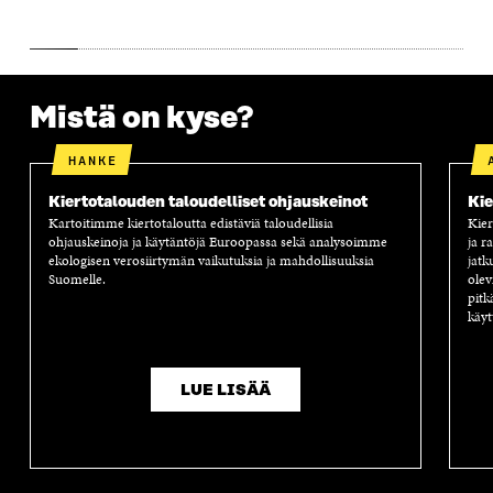
S
A
S
S
A
A
S
A
Mistä on kyse?
HANKE
Kiertotalouden taloudelliset ohjauskeinot
Kie
Kartoitimme kiertotaloutta edistäviä taloudellisia
Kier
ohjauskeinoja ja käytäntöjä Euroopassa sekä analysoimme
ja r
ekologisen verosiirtymän vaikutuksia ja mahdollisuuksia
jatk
Suomelle.
olev
pitk
käyt
LUE LISÄÄ