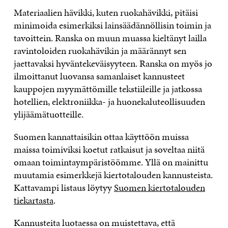
Materiaalien hävikki, kuten ruokahävikki, pitäisi
minimoida esimerkiksi lainsäädännöllisin toimin ja
tavoittein. Ranska on muun muassa kieltänyt lailla
ravintoloiden ruokahävikin ja määrännyt sen
jaettavaksi hyväntekeväisyyteen. Ranska on myös jo
ilmoittanut luovansa samanlaiset kannusteet
kauppojen myymättömille tekstiileille ja jatkossa
hotellien, elektroniikka- ja huonekaluteollisuuden
ylijäämätuotteille.
Suomen kannattaisikin ottaa käyttöön muissa
maissa toimiviksi koetut ratkaisut ja soveltaa niitä
omaan toimintaympäristöömme. Yllä on mainittu
muutamia esimerkkejä kiertotalouden kannusteista.
Kattavampi listaus löytyy
Suomen kiertotalouden
tiekartasta
.
Kannusteita luotaessa on muistettava, että