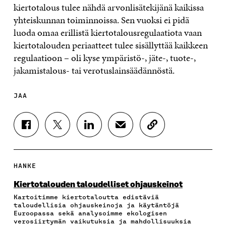
kiertotalous tulee nähdä arvonlisätekijänä kaikissa
yhteiskunnan toiminnoissa. Sen vuoksi ei pidä
luoda omaa erillistä kiertotalousregulaatiota vaan
kiertotalouden periaatteet tulee sisällyttää kaikkeen
regulaatioon – oli kyse ympäristö-, jäte-, tuote-,
jakamistalous- tai verotuslainsäädännöstä.
JAA
J
J
J
J
K
A
A
A
A
O
A
A
A
A
P
F
T
L
S
I
A
W
I
Ä
O
HANKE
C
I
N
H
I
E
T
K
K
A
Kiertotalouden taloudelliset ohjauskeinot
B
T
E
Ö
R
Kartoitimme kiertotaloutta edistäviä
O
E
D
P
T
taloudellisia ohjauskeinoja ja käytäntöjä
O
R
I
O
I
Euroopassa sekä analysoimme ekologisen
K
I
N
S
K
verosiirtymän vaikutuksia ja mahdollisuuksia