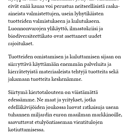
eivät enää kauaa voi perustua neitseellisistä raaka-
aineista valmistettujen, usein lyhytikäisten
tuotteiden valmistukseen ja kulutukseen.
Luonnonvarojen ylikäyttö, ilmastokriisi ja
biodiversiteettikato ovat asettaneet uudet
rajoitukset.
Tuotteiden omistamisen ja kuluttamisen sijaan on
siirryttävä käyttämään enemmän palveluita ja
kierrätetyistä materiaaleista tehtyjä tuotteita sekä
jakamaan tuotteita keskenämme.
Siirtymä kiertotalouteen on väistämättä
edessämme. Ne maat ja yritykset, jotka
edelläkävijöiden joukossa luovat ratkaisuja usean
tuhannen miljardin euron maailman markkinoille,
saavuttavat etulyöntiaseman vientitulojen
kotiuttamisessa.