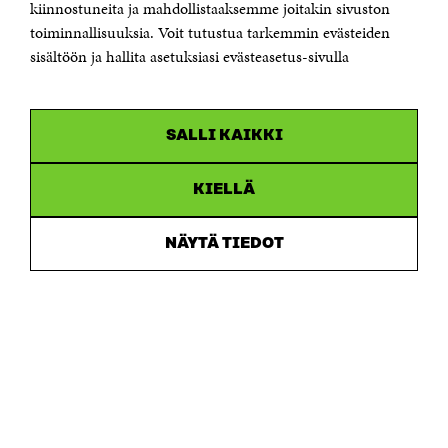
kiinnostuneita ja mahdollistaaksemme joitakin sivuston
toiminnallisuuksia. Voit tutustua tarkemmin evästeiden
Saapumisohjeet
sisältöön ja hallita asetuksiasi evästeasetus-sivulla
Y-tunnus 0202132-3
OLEMME NÄISSÄ SOMEISSA
SALLI KAIKKI
Facebook
Avautuu
uudessa
Linkedin
ikkunassa
KIELLÄ
Avautuu
uudessa
Youtube
ikkunassa
Avautuu
NÄYTÄ TIEDOT
uudessa
Instagram
ikkunassa
Avautuu
uudessa
ikkunassa