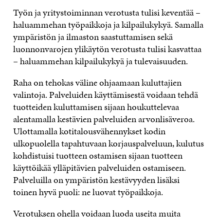
Työn ja yritystoiminnan verotusta tulisi keventää –
haluammehan työpaikkoja ja kilpailukykyä. Samalla
ympäristön ja ilmaston saastuttamisen sekä
luonnonvarojen ylikäytön verotusta tulisi kasvattaa
– haluammehan kilpailukykyä ja tulevaisuuden.
Raha on tehokas väline ohjaamaan kuluttajien
valintoja. Palveluiden käyttämisestä voidaan tehdä
tuotteiden kuluttamisen sijaan houkuttelevaa
alentamalla kestävien palveluiden arvonlisäveroa.
Ulottamalla kotitalousvähennykset kodin
ulkopuolella tapahtuvaan korjauspalveluun, kulutus
kohdistuisi tuotteen ostamisen sijaan tuotteen
käyttöikää ylläpitävien palveluiden ostamiseen.
Palveluilla on ympäristön kestävyyden lisäksi
toinen hyvä puoli: ne luovat työpaikkoja.
Verotuksen ohella voidaan luoda useita muita