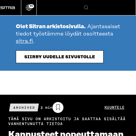
Siirry
FI
suoraan
Vaihda
Hae
sivuston
sisältöön
kieli
Olet Sitran arkistosivulla.
Ajantasaiset
tiedot työstämme löydät osoitteesta
sitra.fi
.
SIIRRY UUDELLE SIVUSTOLLE
Arvioitu
3 min
KUUNTELE
ARCHIVED
lukuaika
TÄMÄ SIVU ON ARKISTOITU JA SAATTAA SISÄLTÄÄ
VANHENTUNUTTA TIETOA
Kannusteet nopeuttamaan