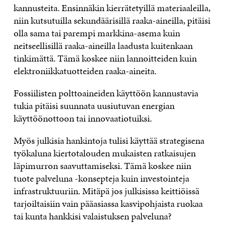
kannusteita. Ensinnäkin kierrätetyillä materiaaleilla,
niin kutsutuilla sekundäärisillä raaka-aineilla, pitäisi
olla sama tai parempi markkina-asema kuin
neitseellisillä raaka-aineilla laadusta kuitenkaan
tinkimättä. Tämä koskee niin lannoitteiden kuin
elektroniikkatuotteiden raaka-aineita.
Fossiilisten polttoaineiden käyttöön kannustavia
tukia pitäisi suunnata uusiutuvan energian
käyttöönottoon tai innovaatiotuiksi.
Myös julkisia hankintoja tulisi käyttää strategisena
työkaluna kiertotalouden mukaisten ratkaisujen
läpimurron saavuttamiseksi. Tämä koskee niin
tuote palveluna -konsepteja kuin investointeja
infrastruktuuriin. Mitäpä jos julkisissa keittiöissä
tarjoiltaisiin vain pääasiassa kasvipohjaista ruokaa
tai kunta hankkisi valaistuksen palveluna?