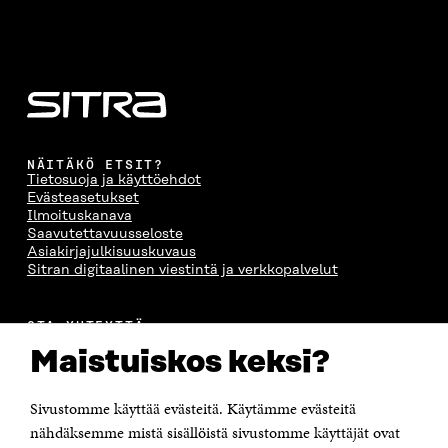
NÄITÄKÖ ETSIT?
Tietosuoja ja käyttöehdot
Evästeasetukset
Ilmoituskanava
Saavutettavuusseloste
Asiakirjajulkisuuskuvaus
Sitran digitaalinen viestintä ja verkkopalvelut
OTA YHTEYTTÄ
Suomen itsenäisyyden juhlarahasto Sitra
Maistuiskos keksi?
Itämerenkatu 11-13, PL 160,
00181 Helsinki
Sivustomme käyttää evästeitä. Käytämme evästeitä
Puhelin +358 294 618 991
Sähköpostiosoite
nähdäksemme mistä sisällöistä sivustomme käyttäjät ovat
etunimi.sukunimi@sitra.fi tai sitra@sitra.fi