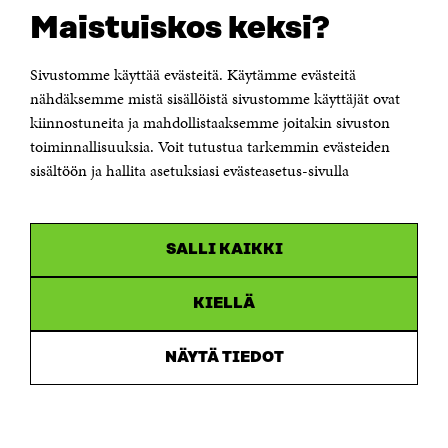
Suomen itsenäisyyden juhlarahasto Sitra
Maistuiskos keksi?
Itämerenkatu 11-13, PL 160,
00181 Helsinki
Sivustomme käyttää evästeitä. Käytämme evästeitä
Puhelin +358 294 618 991
Sähköpostiosoite
nähdäksemme mistä sisällöistä sivustomme käyttäjät ovat
etunimi.sukunimi@sitra.fi tai sitra@sitra.fi
kiinnostuneita ja mahdollistaaksemme joitakin sivuston
toiminnallisuuksia. Voit tutustua tarkemmin evästeiden
Saapumisohjeet
sisältöön ja hallita asetuksiasi evästeasetus-sivulla
Y-tunnus 0202132-3
OLEMME NÄISSÄ SOMEISSA
SALLI KAIKKI
Facebook
Avautuu
uudessa
Linkedin
ikkunassa
KIELLÄ
Avautuu
uudessa
Youtube
ikkunassa
Avautuu
NÄYTÄ TIEDOT
uudessa
Instagram
ikkunassa
Avautuu
uudessa
ikkunassa