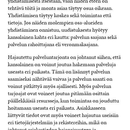
yhdistämisestä itsestään, vaan niiden eteen on
tehtävä töitä ja monta asiaa täytyy osua oikeaan.
Yhdistämisen täytyy koskea sekä toimintaa että
tietoja. Jos näiden molempien osa-alueiden
yhdistäminen onnistuu, uudistuksesta hyötyy
kansalainen kahta eri kautta: palvelun saajana sekä
palvelun rahoittajana eli veronmaksajana.
Hajautettu palveluntarjonta on johtanut siihen, että
kansalainen on voinut joutua hakemaan palveluja
useasta eri paikasta. Tämä on lisännyt palvelun
saamiseksi nähtävää vaivaa ja palvelun saanti on
voinut pitkittyä myös ajallisesti. Myös palvelun
tarjoajat ovat voineet joutua pitämään osittain
päällekkäisiä resursseja, kun toimintaa on jouduttu
hoitamaan useasta eri paikasta. Asiakkaaseen
liittyvät tiedot ovat myös voineet hajautua useisiin
eri tietojärjestelmiin ja rekistereihin, mikä on
johtanut asiakastiedon hajanaisuuteen ja