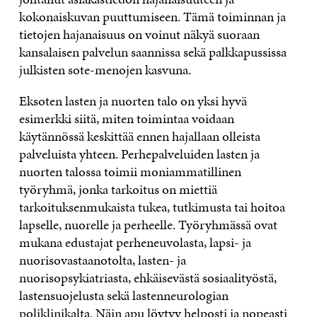
kokonaiskuvan puuttumiseen. Tämä toiminnan ja
tietojen hajanaisuus on voinut näkyä suoraan
kansalaisen palvelun saannissa sekä palkkapussissa
julkisten sote-menojen kasvuna.
Eksoten lasten ja nuorten talo on yksi hyvä
esimerkki siitä, miten toimintaa voidaan
käytännössä keskittää ennen hajallaan olleista
palveluista yhteen. Perhepalveluiden lasten ja
nuorten talossa toimii moniammatillinen
työryhmä, jonka tarkoitus on miettiä
tarkoituksenmukaista tukea, tutkimusta tai hoitoa
lapselle, nuorelle ja perheelle. Työryhmässä ovat
mukana edustajat perheneuvolasta, lapsi- ja
nuorisovastaanotolta, lasten- ja
nuorisopsykiatriasta, ehkäisevästä sosiaalityöstä,
lastensuojelusta sekä lastenneurologian
poliklinikalta. Näin apu löytyy helposti ja nopeasti