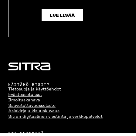
LUE LISÄÄ
NÄITÄKÖ ETSIT?
Tietosuoja ja käyttöehdot
Evästeasetukset
Ilmoituskanava
Saavutettavuusseloste
Asiakirjajulkisuuskuvaus
Sitran digitaalinen viestintä ja verkkopalvelut
OTA YHTEYTTÄ