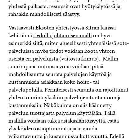
yhdestä paikasta, resurssit ovat hyötykäytössä ja
rahaakin mahdollisesti säästyy.
Vastaavasti Eksoten yhteistyössä Sitran kanssa
kehittämä
tiedolla johtamisen malli
on hyvä
esimerkki siitä, miten alueellisesti yhtenäisissä sote-
palveluissa myös tiedot voidaan koota yhteen
useista eri palveluista (
väitöstutkimus
). Mallin
suurimpana uutuusarvona voidaan pitää
mahdollisuutta seurata palvelujen käyttöä ja
kustannuksia asiakkaan koko hoito- tai
palvelupolulla. Perinteisesti seuranta on rajoittunut
yhden toimintayksikön palvelujen tuotantoon ja
kustannuksiin. Näkökulma on siis käännetty
palvelun tuottajasta palvelun käyttäjään. Tällä
mallilla voidaan tukea asiakaslähtöisyyttä, estää
yksiköiden osaoptimointia ja arvioida
vaikuttavuutta ja kustannusvaikuttavuutta. Edellä