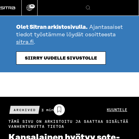
Siirry
FI
suoraan
Vaihda
Hae
sivuston
sisältöön
kieli
Olet Sitran arkistosivulla.
Ajantasaiset
tiedot työstämme löydät osoitteesta
sitra.fi
.
SIIRRY UUDELLE SIVUSTOLLE
Arvioitu
3 min
KUUNTELE
ARCHIVED
lukuaika
TÄMÄ SIVU ON ARKISTOITU JA SAATTAA SISÄLTÄÄ
VANHENTUNUTTA TIETOA
Kansalainen hyötyy sote-