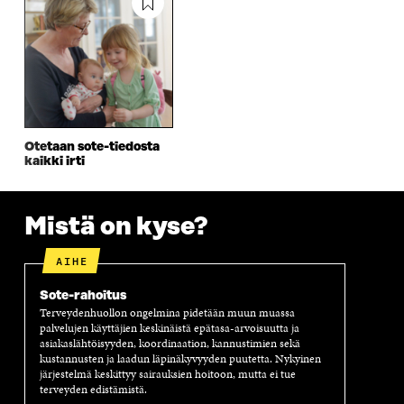
U
D
U
U
D
E
D
U
E
S
E
D
S
S
S
E
S
A
S
S
A
I
A
S
I
K
I
A
K
K
K
I
K
U
K
K
Otetaan sote-tiedosta
U
N
U
K
kaikki irti
N
A
N
U
A
S
A
N
S
S
S
A
Mistä on kyse?
S
A
S
S
A
A
S
A
AIHE
Sote-rahoitus
Terveydenhuollon ongelmina pidetään muun muassa
palvelujen käyttäjien keskinäistä epätasa-arvoisuutta ja
asiakaslähtöisyyden, koordinaation, kannustimien sekä
kustannusten ja laadun läpinäkyvyyden puutetta. Nykyinen
järjestelmä keskittyy sairauksien hoitoon, mutta ei tue
terveyden edistämistä.