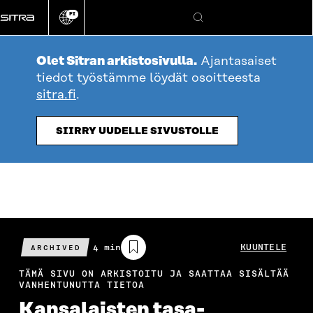
Siirry
FI
suoraan
Vaihda
Hae
sivuston
sisältöön
kieli
Olet Sitran arkistosivulla.
Ajantasaiset
tiedot työstämme löydät osoitteesta
sitra.fi
.
SIIRRY UUDELLE SIVUSTOLLE
Arvioitu
4 min
KUUNTELE
ARCHIVED
lukuaika
TÄMÄ SIVU ON ARKISTOITU JA SAATTAA SISÄLTÄÄ
VANHENTUNUTTA TIETOA
Kansalaisten tasa-