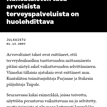
arvoisista
terveyspalveluista on
huolehdittava
JULKAISTU
01.12.2007
Arvovaltaiset tahot ovat esittäneet, että
terveydenhuollon tuottavuuden mittaamisesta
pitäisi siirtyä askel vaikuttavuuden selvittämiseen.
Viimeksi tällaisia ajatuksia ovat esittäneet mm.
Kuntaliiton toimitusjohtaja Parjanne ja Stakesin
pääjohtaja Taipale.
Seuraavassa kaksi esimerkkiä, joissa toivottu,
näyttöön perustuvaa vaikuttavuus on jo selvitetty,
mutta toiminta ei ole maan kattavasti kenenkään