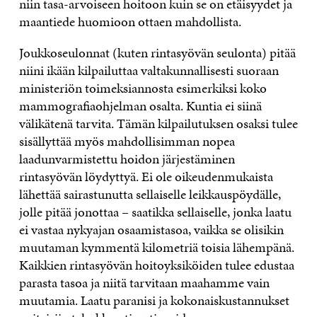
niin tasa-arvoiseen hoitoon kuin se on etäisyydet ja
maantiede huomioon ottaen mahdollista.
Joukkoseulonnat (kuten rintasyövän seulonta) pitää
niini ikään kilpailuttaa valtakunnallisesti suoraan
ministeriön toimeksiannosta esimerkiksi koko
mammografiaohjelman osalta. Kuntia ei siinä
välikätenä tarvita. Tämän kilpailutuksen osaksi tulee
sisällyttää myös mahdollisimman nopea
laadunvarmistettu hoidon järjestäminen
rintasyövän löydyttyä. Ei ole oikeudenmukaista
lähettää sairastunutta sellaiselle leikkauspöydälle,
jolle pitää jonottaa – saatikka sellaiselle, jonka laatu
ei vastaa nykyajan osaamistasoa, vaikka se olisikin
muutaman kymmentä kilometriä toisia lähempänä.
Kaikkien rintasyövän hoitoyksiköiden tulee edustaa
parasta tasoa ja niitä tarvitaan maahamme vain
muutamia. Laatu paranisi ja kokonaiskustannukset