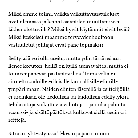
Miksi emme toimi, vaikka vaikuttavuustulokset
ovat olemassa ja keinot asiantilan muuttamiseen
käden ulottuvilla? Miksi hyvät käytännöt eivät leviä?
Miksi keskeiset maamme terveydenhuoltoon
vastuutetut johtajat eivät pane töpinäksi?
Selityksiä voi olla useita, mutta ydin tässä asiassa
lienee koruton: heillä on kyllä asemavaltaa, mutta ei
toimeenpanevaa päätäntävaltaa. Tämä valta on
siroteltu sadoille erilaisille kunnallisille elimille
ympäri maan. Näiden elinten jäsenillä ja esittelijöillä
ei useinkaan ole tiedollisia tai taidollisia edellytyksiä
tehdä aitoja vaikuttavia valintoja – ja mikä pahinta:
resurssi- ja sisältöpäätökset kulkevat siellä usein eri
reittejä.
Sitra on yhteistyössä Tekesin ja parin muun