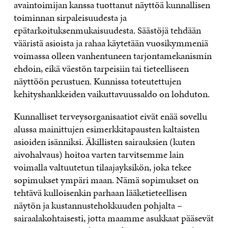
avaintoimijan kanssa tuottanut näyttöä kunnallisen
toiminnan sirpaleisuudesta ja
epätarkoituksenmukaisuudesta. Säästöjä tehdään
vääristä asioista ja rahaa käytetään vuosikymmeniä
voimassa olleen vanhentuneen tarjontamekanismin
ehdoin, eikä väestön tarpeisiin tai tieteelliseen
näyttöön perustuen. Kunnissa toteutettujen
kehityshankkeiden vaikuttavuussaldo on lohduton.
Kunnalliset terveysorganisaatiot eivät enää sovellu
alussa mainittujen esimerkkitapausten kaltaisten
asioiden isänniksi. Äkillisten sairauksien (kuten
aivohalvaus) hoitoa varten tarvitsemme lain
voimalla valtuutetun tilaajayksikön, joka tekee
sopimukset ympäri maan. Nämä sopimukset on
tehtävä kulloisenkin parhaan lääketieteellisen
näytön ja kustannustehokkuuden pohjalta –
sairaalakohtaisesti, jotta maamme asukkaat pääsevät