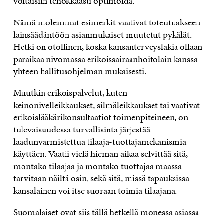
voitaisiin tehokkaasti optimoida.
Nämä molemmat esimerkit vaativat toteutuakseen
lainsäädäntöön asianmukaiset muutetut pykälät.
Hetki on otollinen, koska kansanterveyslakia ollaan
paraikaa nivomassa erikoissairaanhoitolain kanssa
yhteen hallitusohjelman mukaisesti.
Muutkin erikoispalvelut, kuten
keinonivelleikkaukset, silmäleikkaukset tai vaativat
erikoislääkärikonsultaatiot toimenpiteineen, on
tulevaisuudessa turvallisinta järjestää
laadunvarmistettua tilaaja-tuottajamekanismia
käyttäen. Vaatii vielä hieman aikaa selvittää sitä,
montako tilaajaa ja montako tuottajaa maassa
tarvitaan näiltä osin, sekä sitä, missä tapauksissa
kansalainen voi itse suoraan toimia tilaajana.
Suomalaiset ovat siis tällä hetkellä monessa asiassa