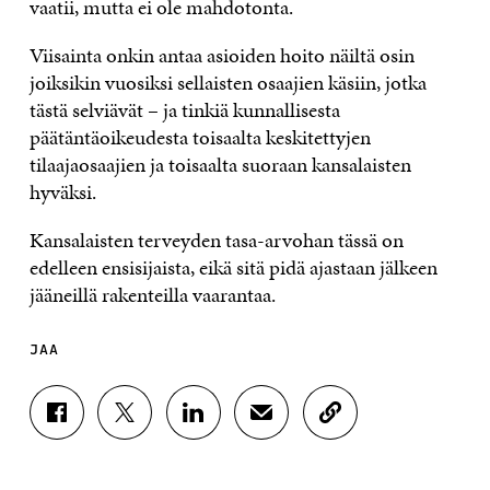
vaatii, mutta ei ole mahdotonta.
Viisainta onkin antaa asioiden hoito näiltä osin
joiksikin vuosiksi sellaisten osaajien käsiin, jotka
tästä selviävät – ja tinkiä kunnallisesta
päätäntäoikeudesta toisaalta keskitettyjen
tilaajaosaajien ja toisaalta suoraan kansalaisten
hyväksi.
Kansalaisten terveyden tasa-arvohan tässä on
edelleen ensisijaista, eikä sitä pidä ajastaan jälkeen
jääneillä rakenteilla vaarantaa.
JAA
J
J
J
J
K
A
A
A
A
O
A
A
A
A
P
F
T
L
S
I