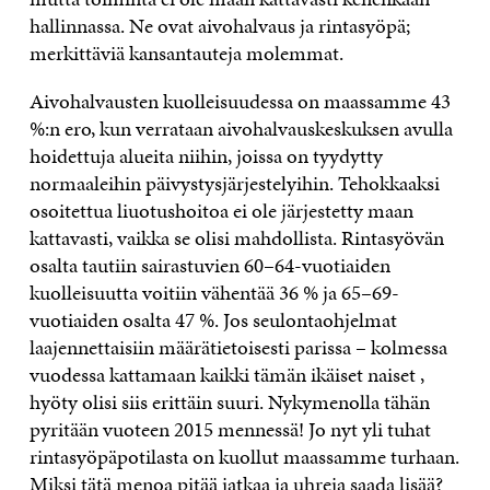
hallinnassa. Ne ovat aivohalvaus ja rintasyöpä;
merkittäviä kansantauteja molemmat.
Aivohalvausten kuolleisuudessa on maassamme 43
%:n ero, kun verrataan aivohalvauskeskuksen avulla
hoidettuja alueita niihin, joissa on tyydytty
normaaleihin päivystysjärjestelyihin. Tehokkaaksi
osoitettua liuotushoitoa ei ole järjestetty maan
kattavasti, vaikka se olisi mahdollista. Rintasyövän
osalta tautiin sairastuvien 60–64-vuotiaiden
kuolleisuutta voitiin vähentää 36 % ja 65–69-
vuotiaiden osalta 47 %. Jos seulontaohjelmat
laajennettaisiin määrätietoisesti parissa – kolmessa
vuodessa kattamaan kaikki tämän ikäiset naiset ,
hyöty olisi siis erittäin suuri. Nykymenolla tähän
pyritään vuoteen 2015 mennessä! Jo nyt yli tuhat
rintasyöpäpotilasta on kuollut maassamme turhaan.
Miksi tätä menoa pitää jatkaa ja uhreja saada lisää?