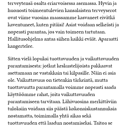
terveytensä osalta eriarvoisessa asemassa. Hyvin ja
huonosti toimeentulevien kansalaisten terveyserot
ovat viime vuosina maassamme kasvaneet eivätkä
kaventuneet, kuten pitäisi! Asiat voidaan selkeästi ja
nopeasti parantaa, jos vain toimeen tartutaan.
Hallitusohjelma antaa siihen kaikki eväät. Aparaatti
kangertelee.
Sitten vielä lopuksi tuottavuuden ja vaikuttavuuden
parantamisesta: jotkut keskustelijoista pakkaavat
asettamaan ne vastakkain tai kilpasille. Näin ei asia
ole. Vaikuttavuus on tietenkin tärkeintä, mutta
tuottavuutta parantamalla voimme nopeasti saada
käyttöömme rahat, joita vaikuttavuuden
parantamiseen tarvitaan. Lähivuosina merkittäviin
tuloksiin voidaan siis päästä kokonaiskustannuksia
nostamatta, toimimalla yhtä aikaa sekä
tuottavuuden että laadun nostamiseksi. Taitoa se