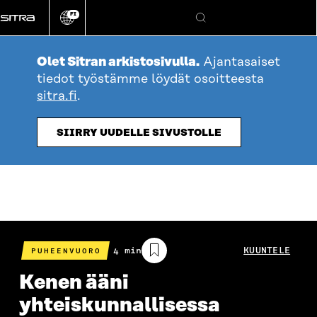
Siirry
FI
suoraan
Vaihda
Hae
sivuston
sisältöön
kieli
Olet Sitran arkistosivulla.
Ajantasaiset
tiedot työstämme löydät osoitteesta
sitra.fi
.
SIIRRY UUDELLE SIVUSTOLLE
Arvioitu
4 min
KUUNTELE
PUHEENVUORO
lukuaika
Kenen ääni
yhteiskunnallisessa