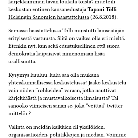
kärjekkäimmän tavan loukata toista”, muotoili
keskustan entinen kansanedustaja
Tapani Tölli
Helsingin Sanomien haastattelussa
(26.8.2018).
Samassa haastattelussa Tölli muistutti lainsäätäjän
erityisestä vastuusta. Siitä on vaikea olla eri mieltä.
Etenkin nyt, kun sekä edustuksellinen että suora
demokratia kaipaisivat nimenomaan lisää
osallisuutta.
Kysymys kuuluu, kuka saa olla mukana
yhteiskunnallisessa keskustelussa? Jääkö keskustelu
vain niiden ”rohkeiden” varaan, jotka nauttivat
kärjekkäästä ja mustavalkoisesta ilmaisusta? Tai
sanooko viimeisen sanan se, joka ”voittaa” twitter-
mittelön?
Valinta on meidän kaikkien eli yksilöiden,
organisaatioiden, poliitikkojen ja median. Voimme