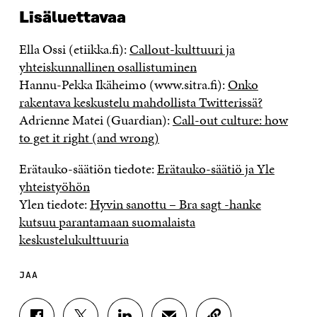
Lisäluettavaa
Ella Ossi (etiikka.fi):
Callout-kulttuuri ja
yhteiskunnallinen osallistuminen
Hannu-Pekka Ikäheimo (www.sitra.fi):
Onko
rakentava keskustelu mahdollista Twitterissä?
Adrienne Matei (Guardian):
Call-out culture: how
to get it right (and wrong)
Erätauko-säätiön tiedote:
Erätauko-säätiö ja Yle
yhteistyöhön
Ylen tiedote:
Hyvin sanottu – Bra sagt -hanke
kutsuu parantamaan suomalaista
keskustelukulttuuria
JAA