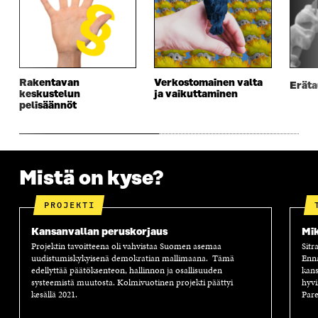
E
S
E
D
S
S
S
E
S
A
S
S
A
I
A
S
I
K
I
A
K
K
K
I
K
U
K
K
Rakentavan
Verkostomainen valta
Erät
keskustelun
ja vaikuttaminen
U
N
U
K
pelisäännöt
N
A
N
U
A
S
A
N
S
S
S
A
S
A
S
S
A
A
S
A
Mistä on kyse?
PROJEKTI
Kansanvallan peruskorjaus
Mik
Projektin tavoitteena oli vahvistaa Suomen asemaa
Sitr
uudistumiskykyisenä demokratian mallimaana. Tämä
Enn
edellyttää päätöksenteon, hallinnon ja osallisuuden
kans
systeemistä muutosta. Kolmivuotinen projekti päättyi
hyvi
kesällä 2021.
Pare