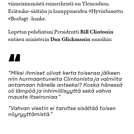
viimeisimmästä esimerkeistä on Yleisradion,
Erätauko-säätiön ja kumppaneiden #HyvinSanottu
#BraSagt -hanke.
Lopetan pohdintani Presidentti
Bill Clintonin
entisen ministerin
Dan Glickmanin
sanoihin:
“
”Miksi ihmiset olivat kerta toisensa jälkeen
niin hurmaantuneita Clintonista ja valmiita
antamaan hänelle anteeksi? Koska hänessä
oli lämpöä ja inhimillisyyttä sekä vahva
mauste itseironiaa.”
”Vahvan viestin ei tarvitse sisältää toisen
nöyryyttämistä.”