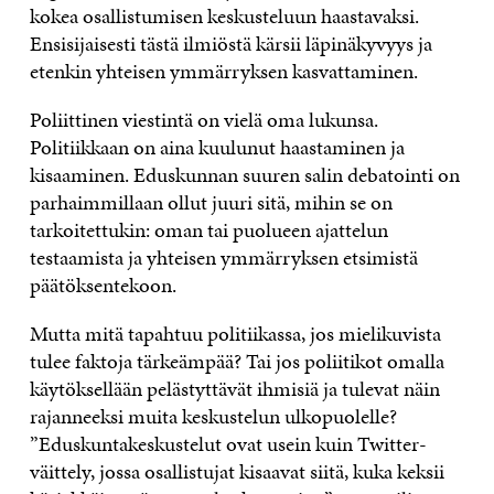
kokea osallistumisen keskusteluun haastavaksi.
Ensisijaisesti tästä ilmiöstä kärsii läpinäkyvyys ja
etenkin yhteisen ymmärryksen kasvattaminen.
Poliittinen viestintä on vielä oma lukunsa.
Politiikkaan on aina kuulunut haastaminen ja
kisaaminen. Eduskunnan suuren salin debatointi on
parhaimmillaan ollut juuri sitä, mihin se on
tarkoitettukin: oman tai puolueen ajattelun
testaamista ja yhteisen ymmärryksen etsimistä
päätöksentekoon.
Mutta mitä tapahtuu politiikassa, jos mielikuvista
tulee faktoja tärkeämpää? Tai jos poliitikot omalla
käytöksellään pelästyttävät ihmisiä ja tulevat näin
rajanneeksi muita keskustelun ulkopuolelle?
”Eduskuntakeskustelut ovat usein kuin Twitter-
väittely, jossa osallistujat kisaavat siitä, kuka keksii