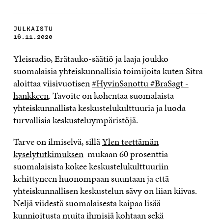
JULKAISTU
16.11.2020
Yleisradio, Erätauko-säätiö ja laaja joukko
suomalaisia yhteiskunnallisia toimijoita kuten Sitra
aloittaa viisivuotisen
#HyvinSanottu #BraSagt -
hankkeen
. Tavoite on kohentaa suomalaista
yhteiskunnallista keskustelukulttuuria ja luoda
turvallisia keskusteluympäristöjä.
Tarve on ilmiselvä, sillä
Ylen teettämän
kyselytutkimuksen
mukaan 60 prosenttia
suomalaisista kokee keskustelukulttuuriin
kehittyneen huonompaan suuntaan ja että
yhteiskunnallisen keskustelun sävy on liian kiivas.
Neljä viidestä suomalaisesta kaipaa lisää
kunnioitusta muita ihmisiä kohtaan sekä