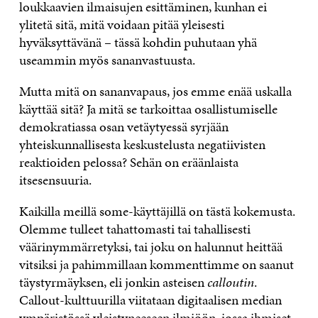
loukkaavien ilmaisujen esittäminen, kunhan ei
ylitetä sitä, mitä voidaan pitää yleisesti
hyväksyttävänä – tässä kohdin puhutaan yhä
useammin myös sananvastuusta.
Mutta mitä on sananvapaus, jos emme enää uskalla
käyttää sitä? Ja mitä se tarkoittaa osallistumiselle
demokratiassa osan vetäytyessä syrjään
yhteiskunnallisesta keskustelusta negatiivisten
reaktioiden pelossa? Sehän on eräänlaista
itsesensuuria.
Kaikilla meillä some-käyttäjillä on tästä kokemusta.
Olemme tulleet tahattomasti tai tahallisesti
väärinymmärretyksi, tai joku on halunnut heittää
vitsiksi ja pahimmillaan kommenttimme on saanut
täystyrmäyksen, eli jonkin asteisen
calloutin
.
Callout-kulttuurilla viitataan digitaalisen median
ympäristössä yleistyneeseen ilmiöön, jossa ihmiset