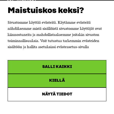
OTA YHTEYTTÄ
Suomen itsenäisyyden juhlarahasto Sitra
Maistuiskos keksi?
Itämerenkatu 11-13, PL 160,
00181 Helsinki
Sivustomme käyttää evästeitä. Käytämme evästeitä
Puhelin +358 294 618 991
Sähköpostiosoite
nähdäksemme mistä sisällöistä sivustomme käyttäjät ovat
etunimi.sukunimi@sitra.fi tai sitra@sitra.fi
kiinnostuneita ja mahdollistaaksemme joitakin sivuston
Saapumisohjeet
toiminnallisuuksia. Voit tutustua tarkemmin evästeiden
sisältöön ja hallita asetuksiasi evästeasetus-sivulla
Y-tunnus 0202132-3
OLEMME NÄISSÄ SOMEISSA
SALLI KAIKKI
Facebook
Avautuu
uudessa
Linkedin
ikkunassa
KIELLÄ
Avautuu
uudessa
Youtube
ikkunassa
Avautuu
NÄYTÄ TIEDOT
uudessa
Instagram
ikkunassa
Avautuu
uudessa
ikkunassa