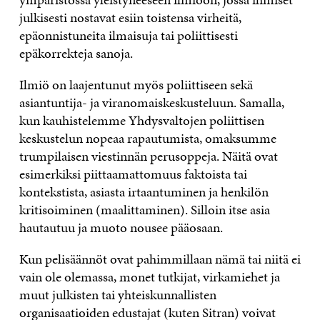
julkisesti nostavat esiin toistensa virheitä,
epäonnistuneita ilmaisuja tai poliittisesti
epäkorrekteja sanoja.
Ilmiö on laajentunut myös poliittiseen sekä
asiantuntija- ja viranomaiskeskusteluun. Samalla,
kun kauhistelemme Yhdysvaltojen poliittisen
keskustelun nopeaa rapautumista, omaksumme
trumpilaisen viestinnän perusoppeja. Näitä ovat
esimerkiksi piittaamattomuus faktoista tai
kontekstista, asiasta irtaantuminen ja henkilön
kritisoiminen (maalittaminen). Silloin itse asia
hautautuu ja muoto nousee pääosaan.
Kun pelisäännöt ovat pahimmillaan nämä tai niitä ei
vain ole olemassa, monet tutkijat, virkamiehet ja
muut julkisten tai yhteiskunnallisten
organisaatioiden edustajat (kuten Sitran) voivat