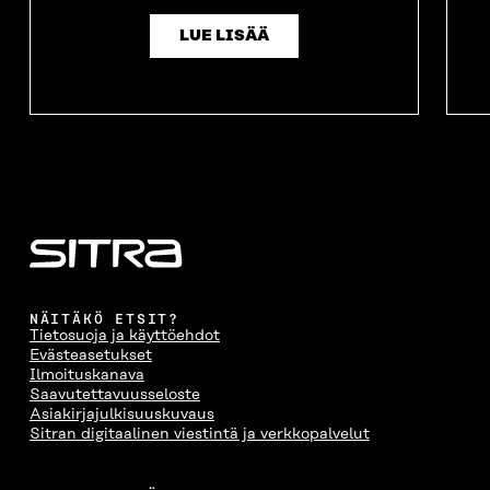
LUE LISÄÄ
NÄITÄKÖ ETSIT?
Tietosuoja ja käyttöehdot
Evästeasetukset
Ilmoituskanava
Saavutettavuusseloste
Asiakirjajulkisuuskuvaus
Sitran digitaalinen viestintä ja verkkopalvelut