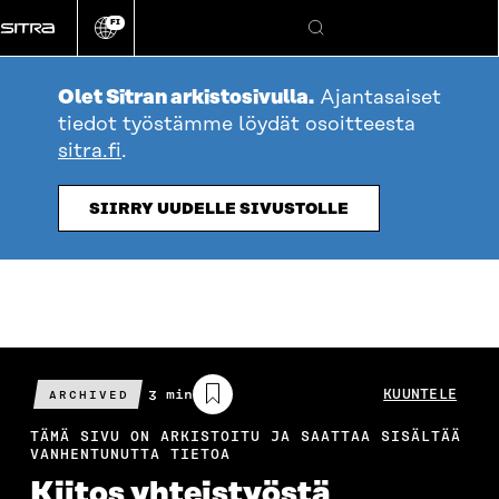
Siirry
FI
suoraan
Vaihda
Hae
sivuston
sisältöön
kieli
Olet Sitran arkistosivulla.
Ajantasaiset
tiedot työstämme löydät osoitteesta
sitra.fi
.
SIIRRY UUDELLE SIVUSTOLLE
Arvioitu
3 min
KUUNTELE
ARCHIVED
lukuaika
TÄMÄ SIVU ON ARKISTOITU JA SAATTAA SISÄLTÄÄ
VANHENTUNUTTA TIETOA
Kiitos yhteistyöstä