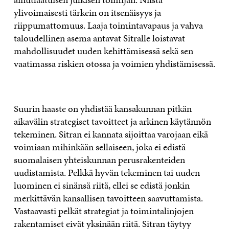
ylivoimaisesti tärkein on itsenäisyys ja
riippumattomuus. Laaja toimintavapaus ja vahva
taloudellinen asema antavat Sitralle loistavat
mahdollisuudet uuden kehittämisessä sekä sen
vaatimassa riskien otossa ja voimien yhdistämisessä.
Suurin haaste on yhdistää kansakunnan pitkän
aikavälin strategiset tavoitteet ja arkinen käytännön
tekeminen. Sitran ei kannata sijoittaa varojaan eikä
voimiaan mihinkään sellaiseen, joka ei edistä
suomalaisen yhteiskunnan perusrakenteiden
uudistamista. Pelkkä hyvän tekeminen tai uuden
luominen ei sinänsä riitä, ellei se edistä jonkin
merkittävän kansallisen tavoitteen saavuttamista.
Vastaavasti pelkät strategiat ja toimintalinjojen
rakentamiset eivät yksinään riitä. Sitran täytyy