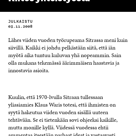
JULKAISTU
03.11.2008
Lähes viiden vuoden työrupeama Sitrassa meni kuin
siivillä. Kaikki ei johdu pelkästään siitä, että iän
myötä aika tuntuu kuluvan yhä nopeammin. Sain
olla mukana tekemässä äärimmäisen haastavia ja
innostavia asioita.
Kuulin, että 1970-lvulla Sitraan tullessaan
yliasiamies Klaus Waris totesi, että ihmisten on
syytä hakeutua viiden vuoden sisällä uuteen
tehtävään. Se ei tietenkään sovi ohjeeksi kaikille,
mutta monille kyllä. Viidessä vuodessa ehtii
ammentaa itsestään parhaat ideat ja vastaavasti