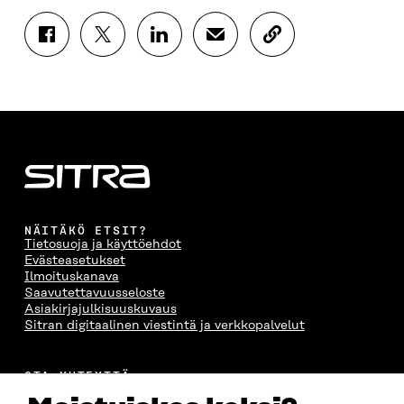
J
J
J
J
K
A
A
A
A
O
A
A
A
A
P
F
T
L
S
I
A
W
I
Ä
O
C
I
N
H
I
E
T
K
K
A
B
T
E
Ö
R
O
E
D
P
T
O
R
I
O
I
K
I
N
S
K
I
S
I
T
K
NÄITÄKÖ ETSIT?
S
S
S
I
E
Tietosuoja ja käyttöehdot
S
Ä
S
L
L
Evästeasetukset
A
A
Ä
L
I
Ilmoituskanava
A
V
A
A
N
Saavutettavuusseloste
V
A
V
A
L
Asiakirjajulkisuuskuvaus
A
U
A
V
I
Sitran digitaalinen viestintä ja verkkopalvelut
U
T
U
A
N
T
U
T
U
K
U
U
U
T
K
OTA YHTEYTTÄ
U
U
U
U
I
Suomen itsenäisyyden juhlarahasto Sitra
U
U
U
U