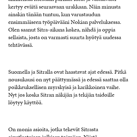
kertyy eväitä seuraavaan urakkaan. Näin minusta
ainakin tänään tuntuu, kun varustaudun
ensimmäiseen työpäivääni Nokian palveluksessa.
Olen saanut Sitra-aikana kokea, nähdä ja oppia
sellaista, josta on varmasti suurta hyötyä uudessa
tehtävässä.
Suomella ja Sitralla ovat haastavat ajat edessä. Pitkä
nousukausi on nyt päättymässä ja edessä saattaa olla
poikkeuksellisen myrskyisä ja karikkoinen vaihe.
Nyt jos koska Sitran näkijän ja tekijän taidoille
löytyy käyttöä.
On monia asioita, jotka tekevät Sitrasta
ainutlaatuisen julkisen toimijan. Niistä