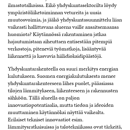
ilmastotalkoissa. Eikö yhdyskuntasektorilta löydy
ympäristöliiketoiminnan vetureita ja uusia
muutosvoimia, ja jääkö yhdyskuntasuunnittelu liian
vaikeasti hallittavana alueena vaille ansaitsemaansa
huomiota? Käytännössä rakentaminen jatkaa
hajautumistaan aiheuttaen entisestään pitempiä
verkostoja, piteneviä työmatkoja, lisääntyvää
liikennettä ja kasvavia hiilidioksidipäästöjä.
Yhdyskuntarakenteella on suuri merkitys energian
kulutukseen. Suomen energiakulutuksesta menee
yhdyskuntarakenteeseen lähes puolet, pääasiassa
tilojen lämmitykseen, liikenteeseen ja rakennusten
sähköön. Tällä alueella on paljon
innovaatiopotentiaalia, mutta tiedon ja ideoiden
muuttaminen käytännöksi näyttää vaikealta.
Erilaiset tekniset innovaatiot esim.
lämmitysratkaisuissa ja talotekniikassa ovat tärkeitä,