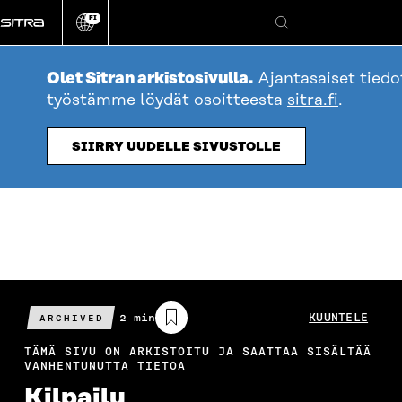
Siirry
FI
suoraan
Vaihda
Hae
sivuston
sisältöön
kieli
Olet Sitran arkistosivulla.
Ajantasaiset tiedo
työstämme löydät osoitteesta
sitra.fi
.
SIIRRY UUDELLE SIVUSTOLLE
Arvioitu
2 min
KUUNTELE
ARCHIVED
lukuaika
TÄMÄ SIVU ON ARKISTOITU JA SAATTAA SISÄLTÄÄ
VANHENTUNUTTA TIETOA
Kilpailu