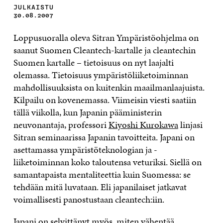
JULKAISTU
30.08.2007
Loppusuoralla oleva Sitran Ympäristöohjelma on
saanut Suomen Cleantech-kartalle ja cleantechin
Suomen kartalle – tietoisuus on nyt laajalti
olemassa. Tietoisuus ympäristöliiketoiminnan
mahdollisuuksista on kuitenkin maailmanlaajuista.
Kilpailu on kovenemassa. Viimeisin viesti saatiin
tällä viikolla, kun Japanin pääministerin
neuvonantaja, professori
Kiyoshi Kurokawa
linjasi
Sitran seminaarissa Japanin tavoitteita. Japani on
asettamassa ympäristöteknologian ja -
liiketoiminnan koko taloutensa veturiksi. Siellä on
samantapaista mentaliteettia kuin Suomessa: se
tehdään mitä luvataan. Eli japanilaiset jatkavat
voimallisesti panostustaan cleantech:iin.
Japani on selvittänyt myös, miten vähentää