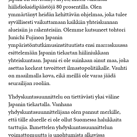
hiilidioksidipäästöjä 80 prosentilla. Olen
ymmärtänyt heidän kehittävän ohjelmaa, joka tulee
syvällisesti vaikuttamaan kaikkiin yhteiskunnan
alueisiin ja rakenteisiin. Olemme kutsuneet tohtori
Junichi Fujinon Japanin
ympäristöntutkimusinstituutista ensi marraskuussa
esittelemään Japanin tiekartan hiiliniukkaan
yhteiskuntaan. Japani ei ole suinkaan ainut maa, joka
asettaa korkeat tavoitteet ilmastopolitiikalle. Vauhti
on maailmalla kova, eikä meillä ole varaa jäädä
seurailijan rooliin.
Yhdyskuntasuunnittelu on tiettävästi yksi väline
Japanin tiekartalla. Vanhana
yhdyskuntasuunnittelijana olen pannut merkille,
että tälle alueelle ei ole ollut Suomessa halukkaita
tarttujia. Ihmettelen yhdyskuntasuunnittelun
voimattomuutta ja unohtumista alkavissa