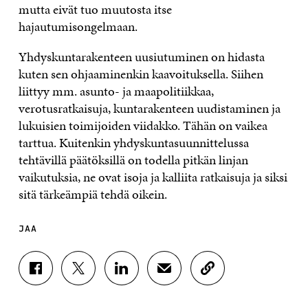
mutta eivät tuo muutosta itse
hajautumisongelmaan.
Yhdyskuntarakenteen uusiutuminen on hidasta
kuten sen ohjaaminenkin kaavoituksella. Siihen
liittyy mm. asunto- ja maapolitiikkaa,
verotusratkaisuja, kuntarakenteen uudistaminen ja
lukuisien toimijoiden viidakko. Tähän on vaikea
tarttua. Kuitenkin yhdyskuntasuunnittelussa
tehtävillä päätöksillä on todella pitkän linjan
vaikutuksia, ne ovat isoja ja kalliita ratkaisuja ja siksi
sitä tärkeämpiä tehdä oikein.
JAA
J
J
J
J
K
A
A
A
A
O
A
A
A
A
P