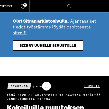
Siirry
FI
suoraan
Vaihda
Hae
sivuston
sisältöön
kieli
Olet Sitran arkistosivulla.
Ajantasaiset
tiedot työstämme löydät osoitteesta
sitra.fi
.
SIIRRY UUDELLE SIVUSTOLLE
Arvioitu
4 min
KUUNTELE
ARCHIVED
lukuaika
TÄMÄ SIVU ON ARKISTOITU JA SAATTAA SISÄLTÄÄ
VANHENTUNUTTA TIETOA
Kokeiluilla muutoksen