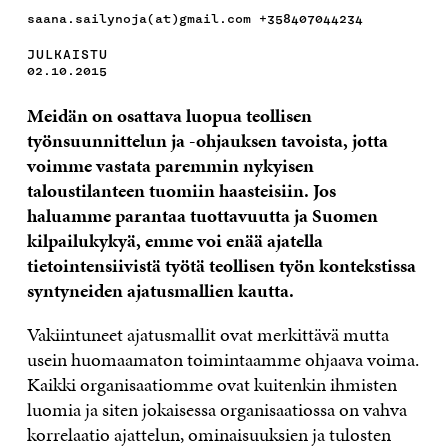
saana.sailynoja(at)gmail.com +358407044234
JULKAISTU
02.10.2015
Meid
ä
n on osattava luopua teollisen
ty
ö
nsuunnittelun ja -ohjauksen tavoista, jotta
voimme vastata paremmin nykyisen
taloustilanteen tuomiin haasteisiin. Jos
haluamme parantaa tuottavuutta ja Suomen
kilpailukyky
ä
, emme voi en
ää
ajatella
tietointensiivist
ä
ty
ö
t
ä
teollisen ty
ö
n kontekstissa
syntyneiden ajatusmallien kautta.
Vakiintuneet ajatusmallit ovat merkitt
ä
v
ä
mutta
usein huomaamaton toimintaamme ohjaava voima.
Kaikki organisaatiomme ovat kuitenkin ihmisten
luomia ja siten jokaisessa organisaatiossa on vahva
korrelaatio ajattelun, ominaisuuksien ja tulosten