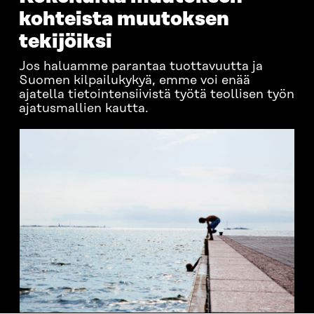
kohteista muutoksen
tekijöiksi
Jos haluamme parantaa tuottavuutta ja
Suomen kilpailukykyä, emme voi enää
ajatella tietointensiivistä työtä teollisen työn
ajatusmallien kautta.