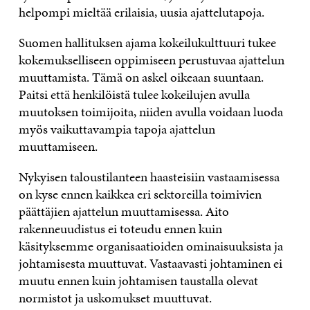
helpompi mielt
ää
erilaisia, uusia ajattelutapoja.
Suomen hallituksen ajama kokeilukulttuuri tukee
kokemukselliseen oppimiseen perustuvaa ajattelun
muuttamista. T
ä
m
ä
on askel oikeaan suuntaan.
Paitsi ett
ä
henkil
ö
ist
ä tulee kokeilujen avulla
muutoksen toimijoita, niiden avulla voidaan luoda
my
ö
s vaikuttavampia tapoja ajattelun
muuttamiseen.
Nykyisen taloustilanteen haasteisiin vastaamisessa
on kyse ennen kaikkea eri sektoreilla toimivien
p
ää
tt
ä
jien ajattelun muuttamisessa. Aito
rakenneuudistus ei toteudu ennen kuin
k
ä
sityksemme organisaatioiden ominaisuuksista ja
johtamisesta muuttuvat. Vastaavasti johtaminen ei
muutu ennen kuin johtamisen taustalla olevat
normistot ja uskomukset muuttuvat.