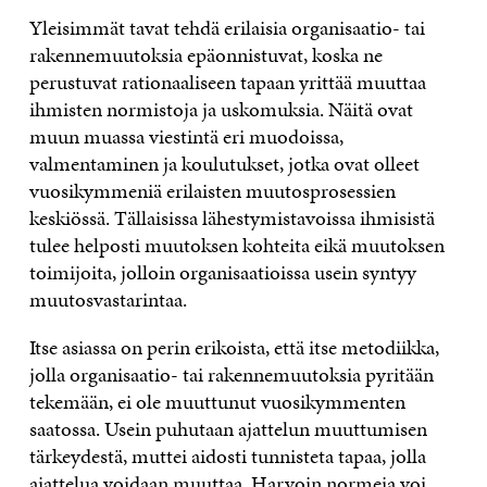
Yleisimm
ä
t tavat tehd
ä
erilaisia organisaatio- tai
rakennemuutoksia ep
ä
onnistuvat, koska ne
perustuvat rationaaliseen tapaan yritt
ää
muuttaa
ihmisten normistoja ja uskomuksia. N
ä
it
ä
ovat
muun muassa viestint
ä
eri muodoissa,
valmentaminen ja koulutukset, jotka ovat olleet
vuosikymmeni
ä
erilaisten muutosprosessien
keski
ö
ss
ä
. T
ä
llaisissa l
ä
hestymistavoissa ihmisist
ä
tulee helposti muutoksen kohteita eik
ä
muutoksen
toimijoita, jolloin organisaatioissa usein syntyy
muutosvastarintaa.
Itse asiassa on perin erikoista, ett
ä
itse metodiikka,
jolla organisaatio- tai rakennemuutoksia pyrit
ää
n
tekem
ää
n, ei ole muuttunut vuosikymmenten
saatossa. Usein puhutaan ajattelun muuttumisen
t
ä
rkeydest
ä
, muttei aidosti tunnisteta tapaa, jolla
ajattelua voidaan muuttaa. Harvoin normeja voi