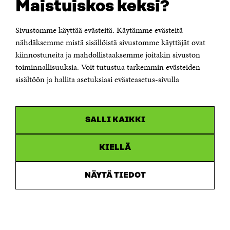
Maistuiskos keksi?
Itämerenkatu 11-13, PL 160,
00181 Helsinki
Sivustomme käyttää evästeitä. Käytämme evästeitä
Puhelin +358 294 618 991
Sähköpostiosoite
nähdäksemme mistä sisällöistä sivustomme käyttäjät ovat
etunimi.sukunimi@sitra.fi tai sitra@sitra.fi
kiinnostuneita ja mahdollistaaksemme joitakin sivuston
toiminnallisuuksia. Voit tutustua tarkemmin evästeiden
Saapumisohjeet
sisältöön ja hallita asetuksiasi evästeasetus-sivulla
Y-tunnus 0202132-3
OLEMME NÄISSÄ SOMEISSA
SALLI KAIKKI
Facebook
Avautuu
uudessa
Linkedin
ikkunassa
KIELLÄ
Avautuu
uudessa
Youtube
ikkunassa
Avautuu
NÄYTÄ TIEDOT
uudessa
Instagram
ikkunassa
Avautuu
uudessa
ikkunassa