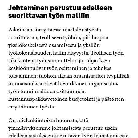
Johtaminen perustuu edelleen
suorittavan työn malliin
Aikoinaan siirrytt
ä
ess
ä
maatalousty
ö
st
ä
suorittavaan, teolliseen ty
ö
h
ö
n, piti luopua
yksil
ö
keskeisest
ä
osaamisesta ja yksil
ö
n
ty
ö
kokonaisuuden hallintakyvyst
ä
. Teollisen ty
ö
n
aikakautena ty
ö
nsuunnittelun ja -ohjauksen
keski
öö
n tulivat ty
ö
n osittaminen ja tehokas
toistaminen; tuohon aikaan organisaation tyypillisi
ä
ominaisuuksia olivat hierarkkinen organisaatio,
ty
ö
n toiminnallinen osittaminen,
kustannuspaikkavetoinen budjetointi ja p
ää
t
ö
sten
eriytt
ä
minen ty
ö
st
ä
.
On mielenkiintoista huomata, ett
ä
ymm
ä
rryksemme johtamisesta perustuu usein
edelleen ajatukseen suorittavan ty
ö
n tehostamisesta