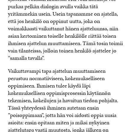
purkaa pelk
ä
n dialogin avulla vaikka t
ä
t
ä
yrit
ä
mmekin usein. Usein tapanamme on ajatella,
ett
ä
jos henkil
ö
on oppinut uutta, joka on
voimakkaasti vaikuttanut h
ä
nen ajatteluunsa, niin
asian kertominen toiselle henkil
ö
lle riitt
ää
toisen
ihmisen ajattelun muuttamiseen. T
ä
m
ä
tosin toimii
vain tilanteissa, jolloin toinen henkil
ö
ajattelee jo
“
samalla tavalla
”
.
Vaikuttavampi tapa ajattelun muuttamiseen
perustuu normatiiviseen, kokemukselliseen
oppimiseen. Ihmisen tulee k
ä
yd
ä
l
ä
pi
kokemuksellisen oppimisprosessin k
ä
yt
ä
nn
ö
n
tekemisen, kokeilujen ja havaitun tiedon pohjalta.
T
ä
ss
ä
yhteydess
ä
ihminen autetaan ensin
”
poisoppimaan
”
, jotta h
ä
n voi aidosti oppia uusia
asioita: ensin opitaan miten ja miksi nykyinen
ajattelutapa vaatii muutosta, jonka j
ä
lkeen on