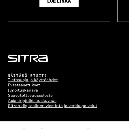
LUE LISÄÄ
NÄITÄKÖ ETSIT?
Tietosuoja ja käyttöehdot
Evästeasetukset
Ilmoituskanava
Saavutettavuusseloste
Asiakirjajulkisuuskuvaus
Sitran digitaalinen viestintä ja verkkopalvelut
OTA YHTEYTTÄ
Suomen itsenäisyyden juhlarahasto Sitra