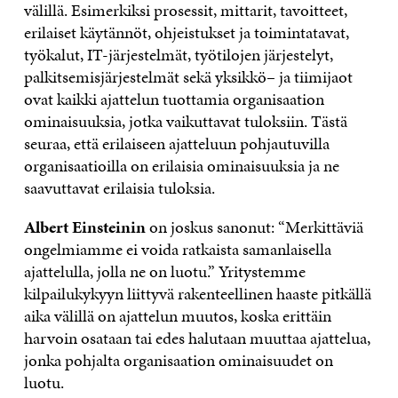
v
ä
lill
ä
. Esimerkiksi prosessit, mittarit, tavoitteet,
erilaiset k
ä
yt
ä
nn
ö
t, ohjeistukset ja toimintatavat,
ty
ö
kalut, IT-j
ä
rjestelm
ä
t, ty
ö
tilojen j
ä
rjestelyt,
palkitsemisj
ä
rjestelm
ä
t sek
ä
yksikk
ö
– ja tiimijaot
ovat kaikki ajattelun tuottamia organisaation
ominaisuuksia, jotka vaikuttavat tuloksiin. T
ä
st
ä
seuraa, ett
ä
erilaiseen ajatteluun pohjautuvilla
organisaatioilla on erilaisia ominaisuuksia ja ne
saavuttavat erilaisia tuloksia.
Albert Einsteinin
on joskus sanonut:
“
Merkitt
ä
vi
ä
ongelmiamme ei voida ratkaista samanlaisella
ajattelulla, jolla ne on luotu.
”
Yritystemme
kilpailukykyyn liittyv
ä
rakenteellinen haaste pitk
ä
ll
ä
aika v
ä
lill
ä
on ajattelun muutos, koska eritt
ä
in
harvoin osataan tai edes halutaan muuttaa ajattelua,
jonka pohjalta organisaation ominaisuudet on
luotu.