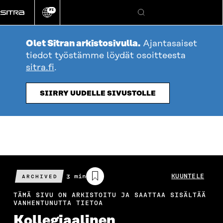
Siirry
FI
suoraan
Vaihda
Hae
sivuston
sisältöön
kieli
Olet Sitran arkistosivulla.
Ajantasaiset
tiedot työstämme löydät osoitteesta
sitra.fi
.
SIIRRY UUDELLE SIVUSTOLLE
Arvioitu
3 min
KUUNTELE
ARCHIVED
lukuaika
TÄMÄ SIVU ON ARKISTOITU JA SAATTAA SISÄLTÄÄ
VANHENTUNUTTA TIETOA
Kollegiaalinen