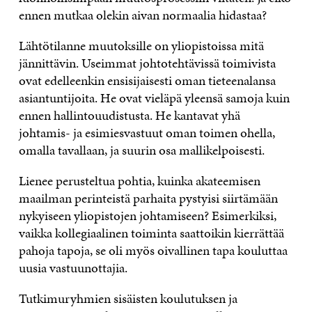
ennen mutkaa olekin aivan normaalia hidastaa?
Lähtötilanne muutoksille on yliopistoissa mitä
jännittävin. Useimmat johtotehtävissä toimivista
ovat edelleenkin ensisijaisesti oman tieteenalansa
asiantuntijoita. He ovat vieläpä yleensä samoja kuin
ennen hallintouudistusta. He kantavat yhä
johtamis- ja esimiesvastuut oman toimen ohella,
omalla tavallaan, ja suurin osa mallikelpoisesti.
Lienee perusteltua pohtia, kuinka akateemisen
maailman perinteistä parhaita pystyisi siirtämään
nykyiseen yliopistojen johtamiseen? Esimerkiksi,
vaikka kollegiaalinen toiminta saattoikin kierrättää
pahoja tapoja, se oli myös oivallinen tapa kouluttaa
uusia vastuunottajia.
Tutkimuryhmien sisäisten koulutuksen ja