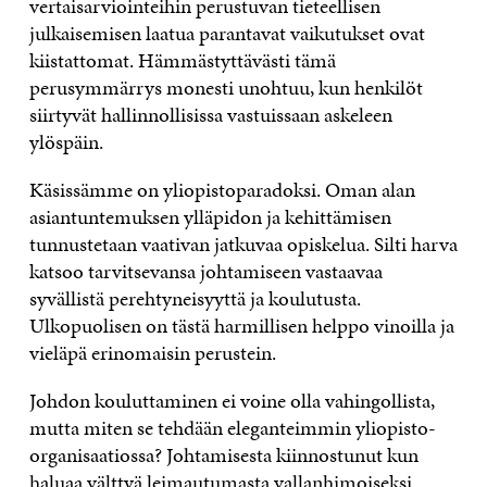
vertaisarviointeihin perustuvan tieteellisen
julkaisemisen laatua parantavat vaikutukset ovat
kiistattomat. Hämmästyttävästi tämä
perusymmärrys monesti unohtuu, kun henkilöt
siirtyvät hallinnollisissa vastuissaan askeleen
ylöspäin.
Käsissämme on yliopistoparadoksi. Oman alan
asiantuntemuksen ylläpidon ja kehittämisen
tunnustetaan vaativan jatkuvaa opiskelua. Silti harva
katsoo tarvitsevansa johtamiseen vastaavaa
syvällistä perehtyneisyyttä ja koulutusta.
Ulkopuolisen on tästä harmillisen helppo vinoilla ja
vieläpä erinomaisin perustein.
Johdon kouluttaminen ei voine olla vahingollista,
mutta miten se tehdään eleganteimmin yliopisto-
organisaatiossa? Johtamisesta kiinnostunut kun
haluaa välttyä leimautumasta vallanhimoiseksi