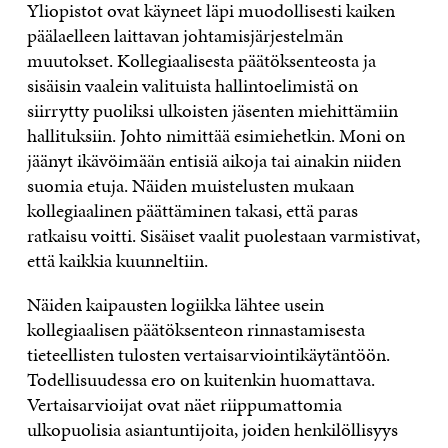
Yliopistot ovat käyneet läpi muodollisesti kaiken
päälaelleen laittavan johtamisjärjestelmän
muutokset. Kollegiaalisesta päätöksenteosta ja
sisäisin vaalein valituista hallintoelimistä on
siirrytty puoliksi ulkoisten jäsenten miehittämiin
hallituksiin. Johto nimittää esimiehetkin. Moni on
jäänyt ikävöimään entisiä aikoja tai ainakin niiden
suomia etuja. Näiden muistelusten mukaan
kollegiaalinen päättäminen takasi, että paras
ratkaisu voitti. Sisäiset vaalit puolestaan varmistivat,
että kaikkia kuunneltiin.
Näiden kaipausten logiikka lähtee usein
kollegiaalisen päätöksenteon rinnastamisesta
tieteellisten tulosten vertaisarviointikäytäntöön.
Todellisuudessa ero on kuitenkin huomattava.
Vertaisarvioijat ovat näet riippumattomia
ulkopuolisia asiantuntijoita, joiden henkilöllisyys