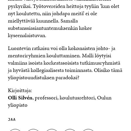
pyrkyriksi. Työtovereiden heittoja tyyliin ’kun olet
nyt koulutettu, niin johdapa meitä’ ei ole
miellyttävää kuunnella. Samalla
substanssiasiantuntemuksenkin kokee
kyseenalaistuvan.
Luontevin ratkaisu voi olla kokonaisten johto- ja
mentoriryhmien kouluttaminen. Malli löytyisi
valmiina isoista korkeatasoisista tutkimusryhmistä
ja hyvästä kollegiaalisesta toiminnasta. Olisiko tämä
yliopistouudistuksen paradoksi?
Kirjoittaja:
Olli Silvén
, professori, koulutusrehtori, Oulun
yliopisto
JAA