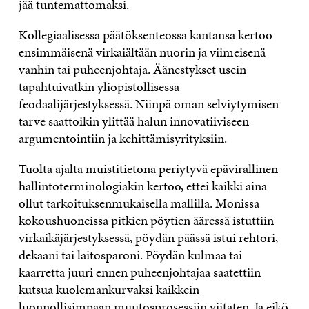
jää tuntemattomaksi.
Kollegiaalisessa päätöksenteossa kantansa kertoo
ensimmäisenä virkaiältään nuorin ja viimeisenä
vanhin tai puheenjohtaja. Äänestykset usein
tapahtuivatkin yliopistollisessa
feodaalijärjestyksessä. Niinpä oman selviytymisen
tarve saattoikin ylittää halun innovatiiviseen
argumentointiin ja kehittämisyrityksiin.
Tuolta ajalta muistitietona periytyvä epävirallinen
hallintoterminologiakin kertoo, ettei kaikki aina
ollut tarkoituksenmukaisella mallilla. Monissa
kokoushuoneissa pitkien pöytien ääressä istuttiin
virkaikäjärjestyksessä, pöydän päässä istui rehtori,
dekaani tai laitosparoni. Pöydän kulmaa tai
kaarretta juuri ennen puheenjohtajaa saatettiin
kutsua kuolemankurvaksi kaikkein
luonnollisimpaan muutosprosessiin viitaten. Ja eikö