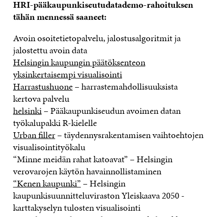
HRI-pääkaupunkiseutudatademo-rahoituksen
tähän mennessä saaneet:
Avoin osoitetietopalvelu, jalostusalgoritmit ja
jalostettu avoin data
Helsingin kaupungin päätöksenteon
yksinkertaisempi visualisointi
Harrastushuone
– harrastemahdollisuuksista
kertova palvelu
helsinki
– Pääkaupunkiseudun avoimen datan
työkalupakki R-kielelle
Urban filler
– täydennysrakentamisen vaihtoehtojen
visualisointityökalu
“Minne meidän rahat katoavat” – Helsingin
verovarojen käytön havainnollistaminen
“Kenen kaupunki”
– Helsingin
kaupunkisuunnitteluviraston Yleiskaava 2050 -
karttakyselyn tulosten visualisointi