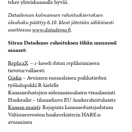
tekee yhteiskunnalle hyvää.
Datademon kolmannen rahoituskierroksen
ideahaku päättyy 6.10. Ideat jätetään sähköisesti
osoitteessa
www.datademo.fi
.
Sitran Datademo-rahoituksen tähän mennessä
saaneet:
ReplicaX
– r-koodi datan replikoimiseen
tietoturvallisesti
Gisfin
– Avoimen suomalaisen paikkatiedon
työkalupakki R-kielelle
Kansanedustajien sidonnaisuuksien visualisointi
Hankeaike – tilannekuva EU-hankerahoituksista
Kansan muisti
: Rajapinta kansanedustajadataan
Valtioneuvoston hankerekisterin HARE:n
avaaminen