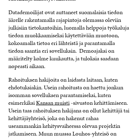
Datademoilijat ovat auttaneet suomalaisia tiedon
äärelle rakentamalla rajapintoja olemassa oleviin
julkisiin tietokantoihin, luomalla helppoja työkaluja
tiedon muokkaamiseksi käytettävään muotoon,
kokoamalla tietoa eri lähteistä ja parantamalla
tiedon saantia eri sovelluksin. Demoajaksi on
määritelty kolme kuukautta, ja tuloksia saadaan
nopeasti aikaan.
Rahoituksen hakijoita on laidasta laitaan, kuten
ehdotuksiakin. Usein rahoitusta on haettu jonkun
isomman sovelluksen parantamiseksi, kuten
esimerkiksi
Kansan muisti
-sivuston kehittämiseen.
Usein taas rahoituksen hakijana on ollut kehittäjä tai
kehittäjäyhteisö, joka on hakenut rahaa
useammankin kehitysvaiheessa olevan projektin
jatkamiseen. Muun muassa Louhos-yhteisö on