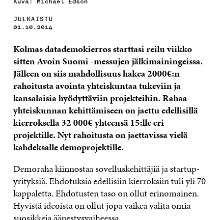
Kuva: Michael Edson
JULKAISTU
01.10.2014
Kolmas datademokierros starttasi reilu viikko
sitten Avoin Suomi -messujen jälkimainingeissa.
Jälleen on siis mahdollisuus hakea 2000€:n
rahoitusta avointa yhteiskuntaa tukeviin ja
kansalaisia hyödyttäviin projekteihin. Rahaa
yhteiskunnan kehittämiseen on jaettu edellisillä
kierroksella 32 000€ yhteensä 15:lle eri
projektille. Nyt rahoitusta on jaettavissa vielä
kahdeksalle demoprojektille.
Demoraha kiinnostaa sovelluskehittäjiä ja startup-
yrityksiä. Ehdotuksia edellisiin kierroksiin tuli yli 70
kappaletta. Ehdotusten taso on ollut erinomainen.
Hyvistä ideoista on ollut jopa vaikea valita omia
suosikkeja äänestysvaiheessa.