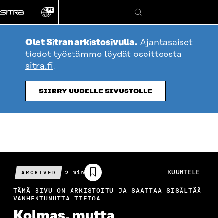
Siirry
FI
suoraan
Vaihda
Hae
sivuston
sisältöön
kieli
Olet Sitran arkistosivulla.
Ajantasaiset
tiedot työstämme löydät osoitteesta
sitra.fi
.
SIIRRY UUDELLE SIVUSTOLLE
Arvioitu
2 min
KUUNTELE
ARCHIVED
lukuaika
TÄMÄ SIVU ON ARKISTOITU JA SAATTAA SISÄLTÄÄ
VANHENTUNUTTA TIETOA
Kolmas, mutta