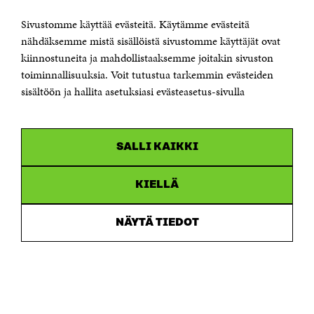
00181 Helsinki
Sivustomme käyttää evästeitä. Käytämme evästeitä
Puhelin +358 294 618 991
Sähköpostiosoite
nähdäksemme mistä sisällöistä sivustomme käyttäjät ovat
etunimi.sukunimi@sitra.fi tai sitra@sitra.fi
kiinnostuneita ja mahdollistaaksemme joitakin sivuston
Saapumisohjeet
toiminnallisuuksia. Voit tutustua tarkemmin evästeiden
sisältöön ja hallita asetuksiasi evästeasetus-sivulla
Y-tunnus 0202132-3
OLEMME NÄISSÄ SOMEISSA
SALLI KAIKKI
Facebook
Avautuu
uudessa
Linkedin
ikkunassa
KIELLÄ
Avautuu
uudessa
Youtube
ikkunassa
Avautuu
NÄYTÄ TIEDOT
uudessa
Instagram
ikkunassa
Avautuu
uudessa
ikkunassa