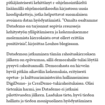
pitkäjänteisesti kehittänyt r-ohjelmointikieltä
lisäämällä ohjelmointikoodin kirjastoon uusia
koodipaketteja, jotka helpottavat suomalaisen
avoimen datan hyödyntämistä. ”Omalta osaltamme
Datademo on tarjonnut sopivia resursseja
kehitystyön ylläpitämiseen ja kokemuksemme
molemmista kierroksista ovat olleet erittäin
positiivisia”, kirjoittaa Louhos blogissaan.
Datademon jatkuminen tämän rahoituskierroksen
jälkeen on epävarmaa, sillä demorahalle tulisi löytää
pysyvä rahoitusmalli. Demorahasta on hirveän
hyviä pitkän aikavälin kokemuksia, erityisesti
opetus- ja kulttuuriministeriön hallinnoimissa
DigiDemo- ja CreaDemo-tukirahoituksissa. Olisi
tietenkin harmi, jos Datademo ei jatkuisi
pilottivuoden jälkeen. Laadukas tieto, hyvä tiedon
hallinta ja tiedon monipuolinen hyödyntäminen