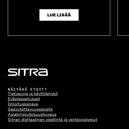
LUE LISÄÄ
NÄITÄKÖ ETSIT?
Tietosuoja ja käyttöehdot
Evästeasetukset
Ilmoituskanava
Saavutettavuusseloste
Asiakirjajulkisuuskuvaus
Sitran digitaalinen viestintä ja verkkopalvelut