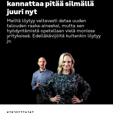
kannattaa pitää silmällä
juuri nyt
Meiltä löytyy valtavasti dataa uuden
talouden raaka-aineeksi, mutta sen
hyödyntämistä opetellaan vielä monissa
yrityksissä. Edelläkävijöitä kuitenkin löytyy
jo.
KIRJOITTAJAT