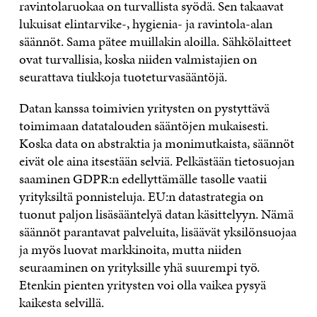
ravintolaruokaa on turvallista syödä. Sen takaavat
lukuisat elintarvike-, hygienia- ja ravintola-alan
säännöt. Sama pätee muillakin aloilla. Sähkölaitteet
ovat turvallisia, koska niiden valmistajien on
seurattava tiukkoja tuoteturvasääntöjä.
Datan kanssa toimivien yritysten on pystyttävä
toimimaan datatalouden sääntöjen mukaisesti.
Koska data on abstraktia ja monimutkaista, säännöt
eivät ole aina itsestään selviä. Pelkästään tietosuojan
saaminen GDPR:n edellyttämälle tasolle vaatii
yrityksiltä ponnisteluja. EU:n datastrategia on
tuonut paljon lisäsääntelyä datan käsittelyyn. Nämä
säännöt parantavat palveluita, lisäävät yksilönsuojaa
ja myös luovat markkinoita, mutta niiden
seuraaminen on yrityksille yhä suurempi työ.
Etenkin pienten yritysten voi olla vaikea pysyä
kaikesta selvillä.