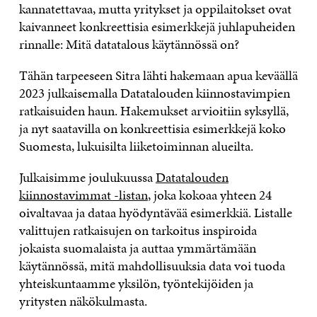
kannatettavaa, mutta yritykset ja oppilaitokset ovat
kaivanneet konkreettisia esimerkkejä juhlapuheiden
rinnalle: Mitä datatalous käytännössä on?
Tähän tarpeeseen Sitra lähti hakemaan apua keväällä
2023 julkaisemalla Datatalouden kiinnostavimpien
ratkaisuiden haun. Hakemukset arvioitiin syksyllä,
ja nyt saatavilla on konkreettisia esimerkkejä koko
Suomesta, lukuisilta liiketoiminnan alueilta.
Julkaisimme joulukuussa
Datatalouden
kiinnostavimmat -listan
, joka kokoaa yhteen 24
oivaltavaa ja dataa hyödyntävää esimerkkiä. Listalle
valittujen ratkaisujen on tarkoitus inspiroida
jokaista suomalaista ja auttaa ymmärtämään
käytännössä, mitä mahdollisuuksia data voi tuoda
yhteiskuntaamme yksilön, työntekijöiden ja
yritysten näkökulmasta.