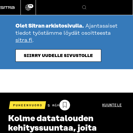
Siirry
FI
suoraan
Vaihda
Hae
sivuston
sisältöön
kieli
Olet Sitran arkistosivulla.
Ajantasaiset
tiedot työstämme löydät osoitteesta
sitra.fi
.
SIIRRY UUDELLE SIVUSTOLLE
Arvioitu
5 min
KUUNTELE
PUHEENVUORO
lukuaika
Kolme datatalouden
kehityssuuntaa, joita