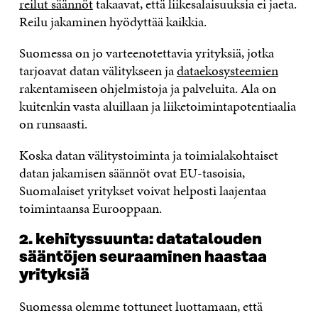
reilut säännöt
takaavat, että liikesalaisuuksia ei jaeta.
Reilu jakaminen hyödyttää kaikkia.
Suomessa on jo varteenotettavia yrityksiä, jotka
tarjoavat datan välitykseen ja
dataekosysteemien
rakentamiseen ohjelmistoja ja palveluita. Ala on
kuitenkin vasta aluillaan ja liiketoimintapotentiaalia
on runsaasti.
Koska datan välitystoiminta ja toimialakohtaiset
datan jakamisen säännöt ovat EU-tasoisia,
Suomalaiset yritykset voivat helposti laajentaa
toimintaansa Eurooppaan.
2. kehityssuunta: datatalouden
sääntöjen seuraaminen haastaa
yrityksiä
Suomessa olemme tottuneet luottamaan, että