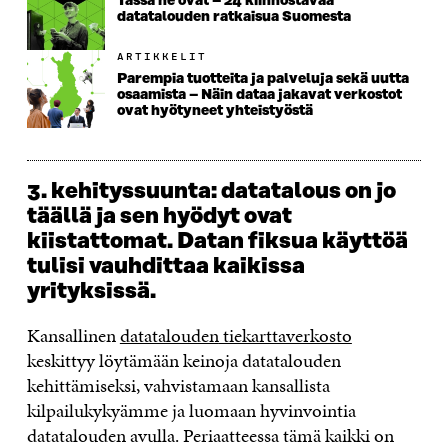
Tässä ne ovat – 24 kiinnostavaa
datatalouden ratkaisua Suomesta
ARTIKKELIT
Parempia tuotteita ja palveluja sekä uutta
osaamista – Näin dataa jakavat verkostot
ovat hyötyneet yhteistyöstä
3. kehityssuunta: datatalous on jo
täällä ja sen hyödyt ovat
kiistattomat. Datan fiksua käyttöä
tulisi vauhdittaa kaikissa
yrityksissä.
Kansallinen
datatalouden
tiekarttaverkosto
keskittyy löytämään keinoja datatalouden
kehittämiseksi, vahvistamaan kansallista
kilpailukykyämme ja luomaan hyvinvointia
datatalouden avulla. Periaatteessa tämä kaikki on