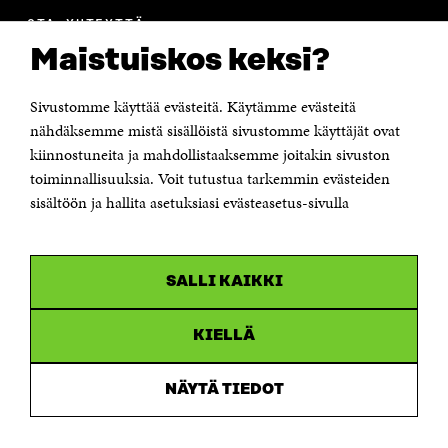
OTA YHTEYTTÄ
Suomen itsenäisyyden juhlarahasto Sitra
Maistuiskos keksi?
Itämerenkatu 11-13, PL 160,
00181 Helsinki
Sivustomme käyttää evästeitä. Käytämme evästeitä
Puhelin +358 294 618 991
Sähköpostiosoite
nähdäksemme mistä sisällöistä sivustomme käyttäjät ovat
etunimi.sukunimi@sitra.fi tai sitra@sitra.fi
kiinnostuneita ja mahdollistaaksemme joitakin sivuston
toiminnallisuuksia. Voit tutustua tarkemmin evästeiden
Saapumisohjeet
sisältöön ja hallita asetuksiasi evästeasetus-sivulla
Y-tunnus 0202132-3
OLEMME NÄISSÄ SOMEISSA
SALLI KAIKKI
Facebook
Avautuu
uudessa
Linkedin
ikkunassa
KIELLÄ
Avautuu
uudessa
Youtube
ikkunassa
Avautuu
NÄYTÄ TIEDOT
uudessa
Instagram
ikkunassa
Avautuu
uudessa