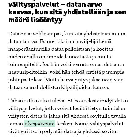
välityspalvelut – datan arvo
kasvaa, kun sitä yhdistellään ja sen
määrä lisääntyy
Data on arvokkaampaa, kun sitä yhdistetään muun
datan kanssa. Esimerkiksi maanviljelijä kerää
maaperäantureilla dataa pelloistaan ja koettaa
niiden avulla optimoida lannoitusta ja muita
toimenpiteitä. Jos hän voisi verrata omaa dataansa
naapuripeltoihin, voisi hän tehdä entistä parempia
johtopäätöksiä. Mutta harva yritys jakaa noin vain
dataansa mahdollisten kilpailijoiden kanssa.
Tähän ratkaisuksi tulevat EU:ssa rekisteröidyt datan
välityspalvelut, jotka voivat kerätä tietyn toimialan
yritysten dataa ja jakaa sitä yhdessä sovitulla tavalla
tämän
ekosysteemin
ekosysteemin
kesken. Nämä välityspalvelut
eivät voi itse hyödyntää dataa ja yhdessä sovitut