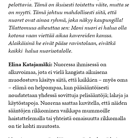
pelottavia. Tämä on ikuisesti toistettu väite, mutta se
on myytti. Tämä johtuu mahdollisesti siitä, että
nuoret ovat ainoa ryhmä, joka näkyy kaupungilla!
Tilattomuus aiheuttaa sen: Moni nuori ei halua olla
kotona vaan viettää aikaa kavereiden kanssa.
Alaikäisinä he eivät pääse ravintolaan, eivätkä
kaikki halua nuorisotalolle.
Elina Katajamäki:
Nuoressa ihmisessä on
alkuvoimaa, jota ei vielä kangista aikuisena
muodostuva käsitys siitä, että kaikkien – myös oma
– elämä on helpompaa, kun pääsääntöisesti
noudatetaan yhdessä sovittuja pelisääntöjä; lakeja ja
käytöstapoja. Nuorena saattaa kuvitella, että näiden
sääntöjen rikkominen vaikkapa mummoille
haistattelemalla tai yhteistä omaisuutta rikkomalla
on tie kohti muutosta.