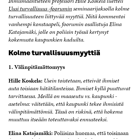
Ihmismaantieteen professori Hille Koskela luetteli
Uusi turvallisuus -foorumin
seminaarijaksolla kolme
turvallisuuteen liittyvää myyttiä. Niitä kommentoi
vanhempi konstaapeli, foorumin osallistuja Elina
Katajamäki, jolle on poliisin työssä kertynyt
kokemusta kaupunkien kaduilta.
Kolme turvallisuusmyyttiä
1. Välinpitämättomyys
Hille Koskela:
Usein
toistetaan, etteivät ihmiset
auta toisiaan hätätilanteissa. Ihmiset kyllä puuttuvat
tarvittaessa. Meillä on maaseutu vs. kaupunki -
asetelma: väitetään, että kaupunki tekee ihmisistä
välinpitämättömiä. Tässä on riskinä, että hokema
muuttuu itseään toteuttavaksi ennusteeksi.
Elina Katajamäki:
Poliisina huomaa, että toisinaan