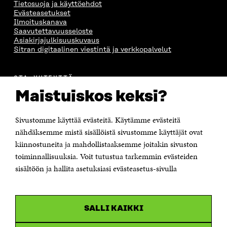
Tietosuoja ja käyttöehdot
Evästeasetukset
Ilmoituskanava
Saavutettavuusseloste
Asiakirjajulkisuuskuvaus
Sitran digitaalinen viestintä ja verkkopalvelut
OTA YHTEYTTÄ
Suomen itsenäisyyden juhlarahasto Sitra
Maistuiskos keksi?
Itämerenkatu 11-13, PL 160,
00181 Helsinki
Sivustomme käyttää evästeitä. Käytämme evästeitä
Puhelin +358 294 618 991
Sähköpostiosoite
nähdäksemme mistä sisällöistä sivustomme käyttäjät ovat
etunimi.sukunimi@sitra.fi tai sitra@sitra.fi
kiinnostuneita ja mahdollistaaksemme joitakin sivuston
toiminnallisuuksia. Voit tutustua tarkemmin evästeiden
Saapumisohjeet
sisältöön ja hallita asetuksiasi evästeasetus-sivulla
Y-tunnus 0202132-3
OLEMME NÄISSÄ SOMEISSA
SALLI KAIKKI
Facebook
Avautuu
uudessa