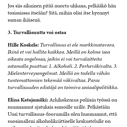
Jos siis aikuinen pitää nuorta uhkana, pelkääkö hän
tosiasiassa itseään? Sitä, mihin olisi itse kyennyt
saman ikäisenä.
3. Turvallisuutta voi ostaa
Hille Koskela:
Turvallisuus ei ole markkinatavara.
Ikinä et voi hallita kaikkea. Meillä on kolme isoa
oikeata ongelmaa, joihin ei voi turvalaitteita
ostamalla puuttua: 1. Alkoholi. 2. Perheväkivalta. 3.
Mielenterveysongelmat. Meillä on todella vähän
tuntemattomien tekemää väkivaltaa. Paras
turvallisuuden edistäjä on toimiva sosiaalipolitiikka.
Elina Katajamäki:
Arkikokemus poliisin työssä on
suunnannut ajatuksia samoille urille. Pelkästään
Uusi turvallisuus-foorumilla olen huomannut, että
suosimalleni alkoholikriittiselle keskustelulle on