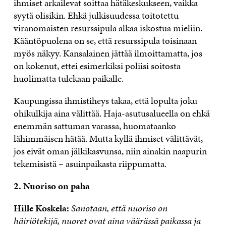
ihmiset arkailevat soittaa hätäkeskukseen, vaikka
syytä olisikin. Ehkä julkisuudessa toitotettu
viranomaisten resurssipula alkaa iskostua mieliin.
Kääntöpuolena on se, että resurssipula toisinaan
myös näkyy. Kansalainen jättää ilmoittamatta, jos
on kokenut, ettei esimerkiksi poliisi soitosta
huolimatta tulekaan paikalle.
Kaupungissa ihmistiheys takaa, että lopulta joku
ohikulkija aina välittää. Haja-asutusalueella on ehkä
enemmän sattuman varassa, huomataanko
lähimmäisen hätää. Mutta kyllä ihmiset välittävät,
jos eivät oman jälkikasvunsa, niin ainakin naapurin
tekemisistä – asuinpaikasta riippumatta.
2. Nuoriso on paha
Hille Koskela:
Sanotaan, että nuoriso on
häiriötekijä, nuoret ovat aina väärässä paikassa ja