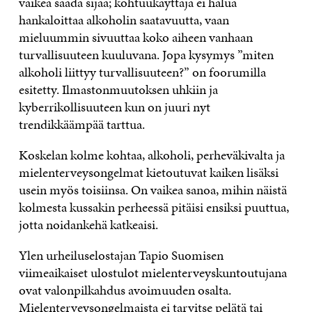
vaikea saada sijaa; kohtuukäyttäjä ei halua
hankaloittaa alkoholin saatavuutta, vaan
mieluummin sivuuttaa koko aiheen vanhaan
turvallisuuteen kuuluvana. Jopa kysymys ”miten
alkoholi liittyy turvallisuuteen?” on foorumilla
esitetty. Ilmastonmuutoksen uhkiin ja
kyberrikollisuuteen kun on juuri nyt
trendikkäämpää tarttua.
Koskelan kolme kohtaa, alkoholi, perheväkivalta ja
mielenterveysongelmat kietoutuvat kaiken lisäksi
usein myös toisiinsa. On vaikea sanoa, mihin näistä
kolmesta kussakin perheessä pitäisi ensiksi puuttua,
jotta noidankehä katkeaisi.
Ylen urheiluselostajan Tapio Suomisen
viimeaikaiset ulostulot mielenterveyskuntoutujana
ovat valonpilkahdus avoimuuden osalta.
Mielenterveysongelmaista ei tarvitse pelätä tai