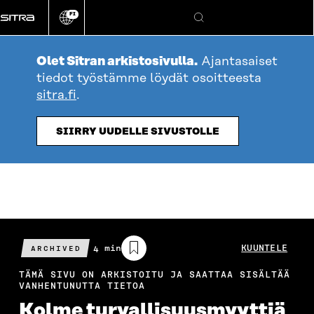
Siirry
FI
suoraan
Vaihda
Hae
sivuston
sisältöön
kieli
Olet Sitran arkistosivulla.
Ajantasaiset
tiedot työstämme löydät osoitteesta
sitra.fi
.
SIIRRY UUDELLE SIVUSTOLLE
Arvioitu
4 min
KUUNTELE
ARCHIVED
lukuaika
TÄMÄ SIVU ON ARKISTOITU JA SAATTAA SISÄLTÄÄ
VANHENTUNUTTA TIETOA
Kolme turvallisuusmyyttiä