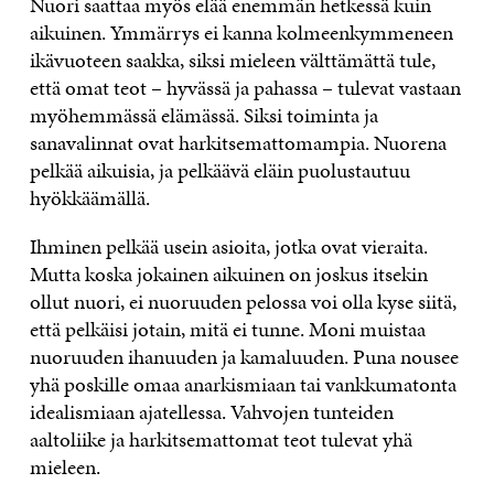
Nuori saattaa myös elää enemmän hetkessä kuin
aikuinen. Ymmärrys ei kanna kolmeenkymmeneen
ikävuoteen saakka, siksi mieleen välttämättä tule,
että omat teot – hyvässä ja pahassa – tulevat vastaan
myöhemmässä elämässä. Siksi toiminta ja
sanavalinnat ovat harkitsemattomampia. Nuorena
pelkää aikuisia, ja pelkäävä eläin puolustautuu
hyökkäämällä.
Ihminen pelkää usein asioita, jotka ovat vieraita.
Mutta koska jokainen aikuinen on joskus itsekin
ollut nuori, ei nuoruuden pelossa voi olla kyse siitä,
että pelkäisi jotain, mitä ei tunne. Moni muistaa
nuoruuden ihanuuden ja kamaluuden. Puna nousee
yhä poskille omaa anarkismiaan tai vankkumatonta
idealismiaan ajatellessa. Vahvojen tunteiden
aaltoliike ja harkitsemattomat teot tulevat yhä
mieleen.