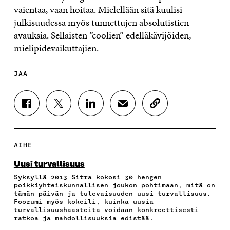
vaientaa, vaan hoitaa. Mielellään sitä kuulisi
julkisuudessa myös tunnettujen absolutistien
avauksia. Sellaisten ”coolien” edelläkävijöiden,
mielipidevaikuttajien.
JAA
J
J
J
J
K
A
A
A
A
O
A
A
A
A
P
F
T
L
S
I
A
W
I
Ä
O
AIHE
C
I
N
H
I
E
T
K
K
A
Uusi turvallisuus
B
T
E
Ö
R
Syksyllä 2013 Sitra kokosi 30 hengen
O
E
D
P
T
poikkiyhteiskunnallisen joukon pohtimaan, mitä on
O
R
I
O
I
tämän päivän ja tulevaisuuden uusi turvallisuus.
K
I
N
S
K
Foorumi myös kokeili, kuinka uusia
I
S
I
T
K
turvallisuushaasteita voidaan konkreettisesti
S
S
S
I
E
ratkoa ja mahdollisuuksia edistää.
S
Ä
S
L
L