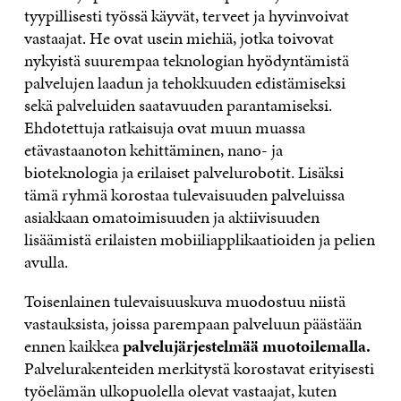
tyypillisesti työssä käyvät, terveet ja hyvinvoivat
vastaajat. He ovat usein miehiä, jotka toivovat
nykyistä suurempaa teknologian hyödyntämistä
palvelujen laadun ja tehokkuuden edistämiseksi
sekä palveluiden saatavuuden parantamiseksi.
Ehdotettuja ratkaisuja ovat muun muassa
etävastaanoton kehittäminen, nano- ja
bioteknologia ja erilaiset palvelurobotit. Lisäksi
tämä ryhmä korostaa tulevaisuuden palveluissa
asiakkaan omatoimisuuden ja aktiivisuuden
lisäämistä erilaisten mobiiliapplikaatioiden ja pelien
avulla.
Toisenlainen tulevaisuuskuva muodostuu niistä
vastauksista, joissa parempaan palveluun päästään
ennen kaikkea
palvelujärjestelmää muotoilemalla.
Palvelurakenteiden merkitystä korostavat erityisesti
työelämän ulkopuolella olevat vastaajat, kuten