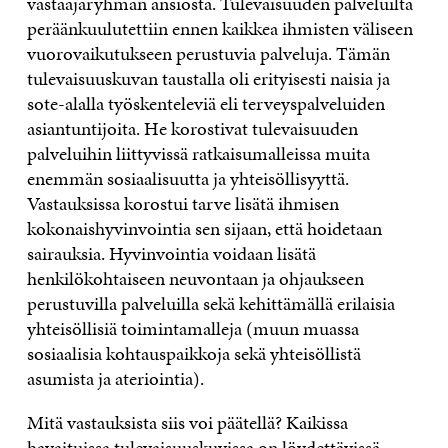
vastaajaryhmän ansiosta. Tulevaisuuden palveluilta
peräänkuulutettiin ennen kaikkea ihmisten väliseen
vuorovaikutukseen perustuvia palveluja. Tämän
tulevaisuuskuvan taustalla oli erityisesti naisia ja
sote-alalla työskenteleviä eli terveyspalveluiden
asiantuntijoita. He korostivat tulevaisuuden
palveluihin liittyvissä ratkaisumalleissa muita
enemmän sosiaalisuutta ja yhteisöllisyyttä.
Vastauksissa korostui tarve lisätä ihmisen
kokonaishyvinvointia sen sijaan, että hoidetaan
sairauksia. Hyvinvointia voidaan lisätä
henkilökohtaiseen neuvontaan ja ohjaukseen
perustuvilla palveluilla sekä kehittämällä erilaisia
yhteisöllisiä toimintamalleja (muun muassa
sosiaalisia kohtauspaikkoja sekä yhteisöllistä
asumista ja ateriointia).
Mitä vastauksista siis voi päätellä? Kaikissa
havaituissa tulevaisuuskuvissa on löydettävissä