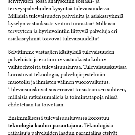
selvityksen
, jossa analysoitiin sosiaali- ja
terveyspalveluiden kysyntää tulevaisuudessa.
Millaisia tulevaisuuden palveluita ja asiakasryhmiä
kyselyn vastauksista voitiin tunnistaa? Millaisia
terveyteen ja hyvinvointiin liittyviä palveluja eri
asiakasryhmät toivovat tulevaisuudelta?
Selvitimme vastaajien käsityksiä tulevaisuuden
palveluista ja erotimme vastauksista kolme
vaihtoehtoista tulevaisuuskuvaa. Tulevaisuuskuvissa
korostuvat teknologia, palvelujärjestelmän
muotoilu ja ihmisten välinen vuorovaikutus.
Tulevaisuuskuvat siis eroavat toisistaan sen suhteen,
millaisia ratkaisumalleja ja toimintatapoja niissä
ehdotetaan tai toivotaan.
Ensimmäisessä tulevaisuuskuvassa korostuu
teknologia laadun parantajana.
Teknologisia
ratkaisuja palveluiden laadun parantajina etsivät