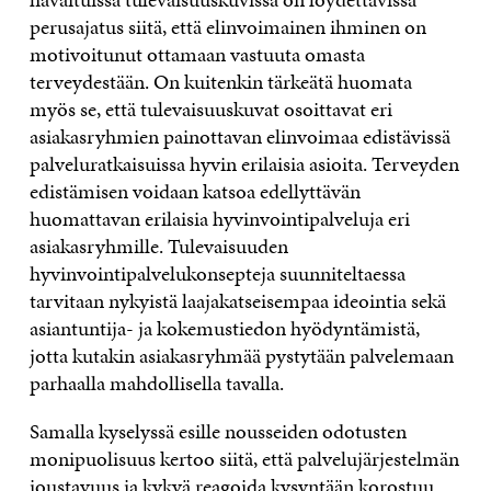
perusajatus siitä, että elinvoimainen ihminen on
motivoitunut ottamaan vastuuta omasta
terveydestään. On kuitenkin tärkeätä huomata
myös se, että tulevaisuuskuvat osoittavat eri
asiakasryhmien painottavan elinvoimaa edistävissä
palveluratkaisuissa hyvin erilaisia asioita. Terveyden
edistämisen voidaan katsoa edellyttävän
huomattavan erilaisia hyvinvointipalveluja eri
asiakasryhmille. Tulevaisuuden
hyvinvointipalvelukonsepteja suunniteltaessa
tarvitaan nykyistä laajakatseisempaa ideointia sekä
asiantuntija- ja kokemustiedon hyödyntämistä,
jotta kutakin asiakasryhmää pystytään palvelemaan
parhaalla mahdollisella tavalla.
Samalla kyselyssä esille nousseiden odotusten
monipuolisuus kertoo siitä, että palvelujärjestelmän
joustavuus ja kykyä reagoida kysyntään korostuu