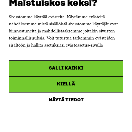
Maistuiskos keksi?
Itämerenkatu 11-13, PL 160,
00181 Helsinki
Sivustomme käyttää evästeitä. Käytämme evästeitä
Puhelin +358 294 618 991
Sähköpostiosoite
nähdäksemme mistä sisällöistä sivustomme käyttäjät ovat
etunimi.sukunimi@sitra.fi tai sitra@sitra.fi
kiinnostuneita ja mahdollistaaksemme joitakin sivuston
toiminnallisuuksia. Voit tutustua tarkemmin evästeiden
Saapumisohjeet
sisältöön ja hallita asetuksiasi evästeasetus-sivulla
Y-tunnus 0202132-3
OLEMME NÄISSÄ SOMEISSA
SALLI KAIKKI
Facebook
Avautuu
uudessa
Linkedin
ikkunassa
KIELLÄ
Avautuu
uudessa
Youtube
ikkunassa
Avautuu
NÄYTÄ TIEDOT
uudessa
Instagram
ikkunassa
Avautuu
uudessa
ikkunassa