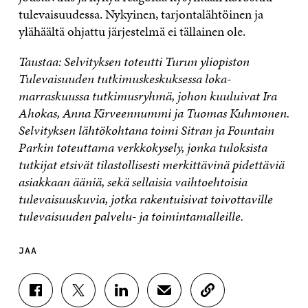
tulevaisuudessa. Nykyinen, tarjontalähtöinen ja
ylähäältä ohjattu järjestelmä ei tällainen ole.
Taustaa: Selvityksen toteutti Turun yliopiston
Tulevaisuuden tutkimuskeskuksessa loka-
marraskuussa tutkimusryhmä, johon kuuluivat Ira
Ahokas, Anna Kirveennummi ja Tuomas Kuhmonen.
Selvityksen lähtökohtana toimi Sitran ja Fountain
Parkin toteuttama verkkokysely, jonka tuloksista
tutkijat etsivät tilastollisesti merkittävinä pidettäviä
asiakkaan ääniä, sekä sellaisia vaihtoehtoisia
tulevaisuuskuvia, jotka rakentuisivat toivottaville
tulevaisuuden palvelu- ja toimintamalleille.
JAA
J
J
J
J
K
A
A
A
A
O