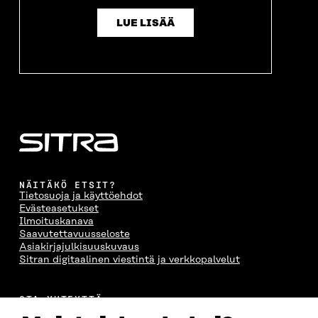
LUE LISÄÄ
NÄITÄKÖ ETSIT?
Tietosuoja ja käyttöehdot
Evästeasetukset
Ilmoituskanava
Saavutettavuusseloste
Asiakirjajulkisuuskuvaus
Sitran digitaalinen viestintä ja verkkopalvelut
OTA YHTEYTTÄ
Suomen itsenäisyyden juhlarahasto Sitra