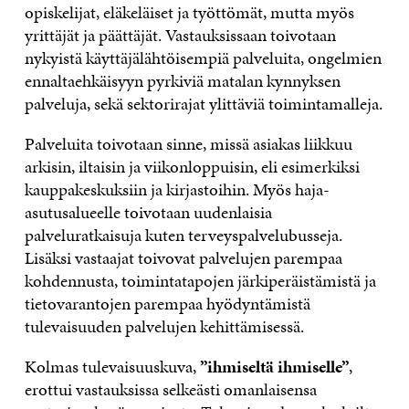
opiskelijat, eläkeläiset ja työttömät, mutta myös
yrittäjät ja päättäjät. Vastauksissaan toivotaan
nykyistä käyttäjälähtöisempiä palveluita, ongelmien
ennaltaehkäisyyn pyrkiviä matalan kynnyksen
palveluja, sekä sektorirajat ylittäviä toimintamalleja.
Palveluita toivotaan sinne, missä asiakas liikkuu
arkisin, iltaisin ja viikonloppuisin, eli esimerkiksi
kauppakeskuksiin ja kirjastoihin. Myös haja-
asutusalueelle toivotaan uudenlaisia
palveluratkaisuja kuten terveyspalvelubusseja.
Lisäksi vastaajat toivovat palvelujen parempaa
kohdennusta, toimintatapojen järkiperäistämistä ja
tietovarantojen parempaa hyödyntämistä
tulevaisuuden palvelujen kehittämisessä.
Kolmas tulevaisuuskuva,
”ihmiseltä ihmiselle”
,
erottui vastauksissa selkeästi omanlaisensa