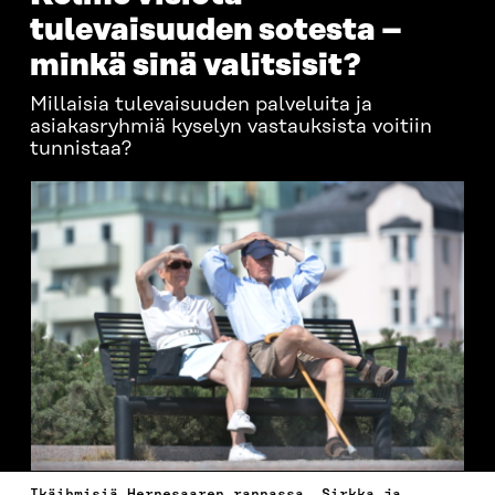
tulevaisuuden sotesta –
minkä sinä valitsisit?
Millaisia tulevaisuuden palveluita ja
asiakasryhmiä kyselyn vastauksista voitiin
tunnistaa?
Ikäihmisiä Hernesaaren rannassa, Sirkka ja