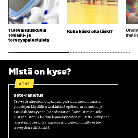
S
S
S
E
S
A
S
S
A
I
A
S
I
K
I
A
K
K
K
I
K
U
K
K
Tulevaisuuskuvia
Unoht
Kuka käski olla läski?
U
N
U
K
sosiaali- ja
malli
N
A
N
U
terveyspalveluista
A
S
A
N
S
S
S
A
S
A
S
S
A
A
S
A
Mistä on kyse?
AIHE
Sote-rahoitus
Terveydenhuollon ongelmina pidetään muun muassa
palvelujen käyttäjien keskinäistä epätasa-arvoisuutta ja
asiakaslähtöisyyden, koordinaation, kannustimien sekä
kustannusten ja laadun läpinäkyvyyden puutetta. Nykyinen
järjestelmä keskittyy sairauksien hoitoon, mutta ei tue
terveyden edistämistä.