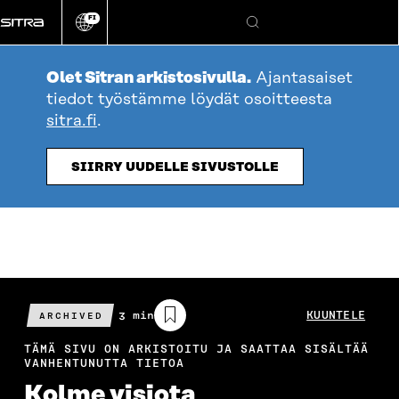
Siirry
FI
suoraan
Vaihda
Hae
sivuston
sisältöön
kieli
Olet Sitran arkistosivulla.
Ajantasaiset
tiedot työstämme löydät osoitteesta
sitra.fi
.
SIIRRY UUDELLE SIVUSTOLLE
Arvioitu
3 min
KUUNTELE
ARCHIVED
lukuaika
TÄMÄ SIVU ON ARKISTOITU JA SAATTAA SISÄLTÄÄ
VANHENTUNUTTA TIETOA
Kolme visiota