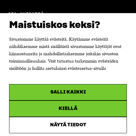
OTA YHTEYTTÄ
Suomen itsenäisyyden juhlarahasto Sitra
Maistuiskos keksi?
Itämerenkatu 11-13, PL 160,
00181 Helsinki
Sivustomme käyttää evästeitä. Käytämme evästeitä
Puhelin +358 294 618 991
Sähköpostiosoite
nähdäksemme mistä sisällöistä sivustomme käyttäjät ovat
etunimi.sukunimi@sitra.fi tai sitra@sitra.fi
kiinnostuneita ja mahdollistaaksemme joitakin sivuston
Saapumisohjeet
toiminnallisuuksia. Voit tutustua tarkemmin evästeiden
sisältöön ja hallita asetuksiasi evästeasetus-sivulla
Y-tunnus 0202132-3
OLEMME NÄISSÄ SOMEISSA
SALLI KAIKKI
Facebook
Avautuu
uudessa
Linkedin
ikkunassa
KIELLÄ
Avautuu
uudessa
Youtube
ikkunassa
Avautuu
NÄYTÄ TIEDOT
uudessa
Instagram
ikkunassa
Avautuu