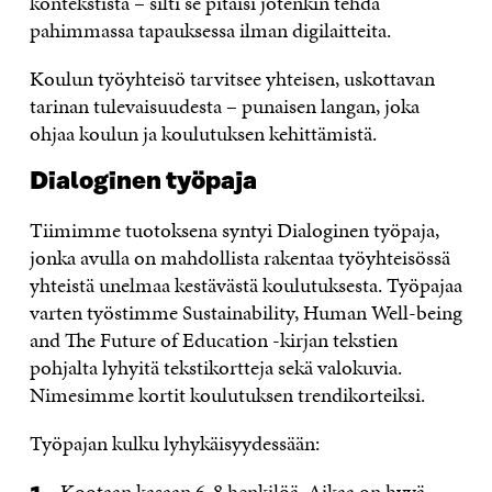
kontekstista – silti se pitäisi jotenkin tehdä
pahimmassa tapauksessa ilman digilaitteita.
Koulun työyhteisö tarvitsee yhteisen, uskottavan
tarinan tulevaisuudesta – punaisen langan, joka
ohjaa koulun ja koulutuksen kehittämistä.
Dialoginen työpaja
Tiimimme tuotoksena syntyi Dialoginen työpaja,
jonka avulla on mahdollista rakentaa työyhteisössä
yhteistä unelmaa kestävästä koulutuksesta. Työpajaa
varten työstimme Sustainability, Human Well-being
and The Future of Education -kirjan tekstien
pohjalta lyhyitä tekstikortteja sekä valokuvia.
Nimesimme kortit koulutuksen trendikorteiksi.
Työpajan kulku lyhykäisyydessään:
Kootaan kasaan 6-8 henkilöä. Aikaa on hyvä