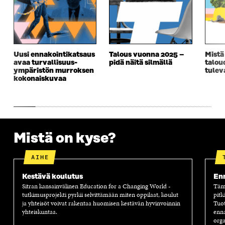
U
D
U
U
D
E
D
U
E
S
E
D
S
S
S
E
S
A
S
S
A
I
A
S
Uusi ennakointikatsaus
Talous vuonna 2025 –
Mistä
I
K
I
A
avaa turvallisuus­­
pidä näitä silmällä
talou
K
K
K
I
ympäristön murroksen
tulev
K
U
K
K
kokonaiskuvaa
U
N
U
K
N
A
N
U
A
S
A
N
S
S
S
A
S
A
S
S
A
A
S
Mistä on kyse?
A
AIHE
Kestävä koulutus
Enn
Sitran kansainvälinen Education for a Changing World -
Tämä
tutkimusprojekti pyrkii selvittämään miten oppilaat, koulut
pitk
ja yhteisöt voivat rakentaa huomisen kestävän hyvinvoinnin
Tuot
yhteiskuntaa.
enna
orga