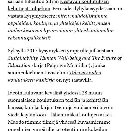
sarjaan lukeutuu Sitran
Kestävän koulutuksen
kehittäjät -ohjelma
. Perusidea lyhykäisyydessään on
vastata kysymykseen:
m
iten mahdollistamme
oppilaiden, koulujen ja yhteisöjen kehittymisen
uuden kestävän hyvinvoinnin yhteiskuntamallin
rakennuspalikoiksi?
Syksyllä 2017 kysymyksen ympärille julkaistaan
Sustainability, Human Well-being and The Future of
Education
-kirja (Palgrave Mcmillan), jonka
suomenkielinen tiivistelmä
Tulevaisuuden
koulutuksen käsikirja
on nyt saatavilla.
Ideoin kuluvana keväänä yhdessä 28 muun
suomalaisen koulutuksen tekijän ja kehittäjän
kanssa, kuinka kirjan teemoja voidaan eri tavoin
viedä käytäntöön – lähemmäksi koulujen arkea.
Muodostimme tiimejä yhdessä kuvaamiemme
ongelmien ympärille ja toteutimme kokeilun