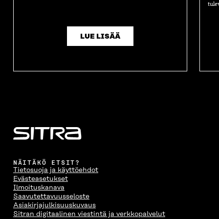
tule
LUE LISÄÄ
NÄITÄKÖ ETSIT?
Tietosuoja ja käyttöehdot
Evästeasetukset
Ilmoituskanava
Saavutettavuusseloste
Asiakirjajulkisuuskuvaus
Sitran digitaalinen viestintä ja verkkopalvelut