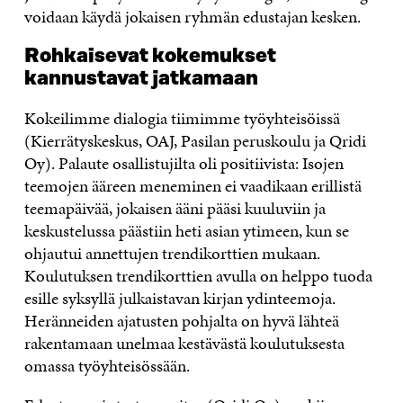
voidaan käydä jokaisen ryhmän edustajan kesken.
Rohkaisevat kokemukset
kannustavat jatkamaan
Kokeilimme dialogia tiimimme työyhteisöissä
(Kierrätyskeskus, OAJ, Pasilan peruskoulu ja Qridi
Oy). Palaute osallistujilta oli positiivista: Isojen
teemojen ääreen meneminen ei vaadikaan erillistä
teemapäivää, jokaisen ääni pääsi kuuluviin ja
keskustelussa päästiin heti asian ytimeen, kun se
ohjautui annettujen trendikorttien mukaan.
Koulutuksen trendikorttien avulla on helppo tuoda
esille syksyllä julkaistavan kirjan ydinteemoja.
Heränneiden ajatusten pohjalta on hyvä lähteä
rakentamaan unelmaa kestävästä koulutuksesta
omassa työyhteisössään.