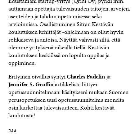
Edustamani startup-yritys (Qridi Oy) pyrkii mm.
auttamaan opettajia tulevaisuuden taitojen, arvojen,
asenteiden ja tahdon opettamisessa sekä
arvioinnissa. Osallistuminen Sitran Kestävän
koulutuksen kehittäjät -ohjelmaan on ollut hyvin
rohkaiseva ja antoisa. Näyttää vahvasti siltä, että
olemme yrityksenä oikealla tiellä. Kestävän
koulutuksen keskiössä on lopulta oppilas ja
oppiminen.
Erityinen oivallus syntyi
Charles Fadelin
ja
Jennifer S. Groffin
artikkelista liittyen
opetussuunnitelmaan: käsitykseni mukaan Suomen
perusopetuksen uusi opetussuunnitelma monelta
osin kurkottaa tulevaisuuteen. Kohti kestävää
koulutusta!
JAA