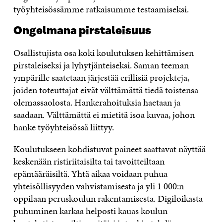
työyhteisössämme ratkaisumme testaamiseksi.
Ongelmana pirstaleisuus
Osallistujista osa koki koulutuksen kehittämisen
pirstaleiseksi ja lyhytjänteiseksi. Saman teeman
ympärille saatetaan järjestää erillisiä projekteja,
joiden toteuttajat eivät välttämättä tiedä toistensa
olemassaolosta. Hankerahoituksia haetaan ja
saadaan. Välttämättä ei mietitä isoa kuvaa, johon
hanke työyhteisössä liittyy.
Koulutukseen kohdistuvat paineet saattavat näyttää
keskenään ristiriitaisilta tai tavoitteiltaan
epämääräisiltä. Yhtä aikaa voidaan puhua
yhteisöllisyyden vahvistamisesta ja yli 1 000:n
oppilaan peruskoulun rakentamisesta. Digiloikasta
puhuminen karkaa helposti kauas koulun