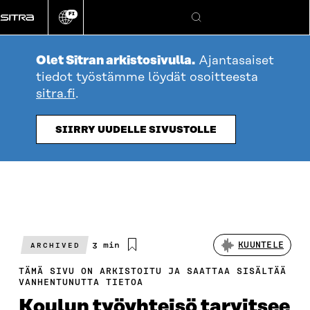
Siirry
FI
suoraan
Vaihda
Hae
sivuston
sisältöön
kieli
Olet Sitran arkistosivulla.
Ajantasaiset
tiedot työstämme löydät osoitteesta
sitra.fi
.
SIIRRY UUDELLE SIVUSTOLLE
Arvioitu
3 min
KUUNTELE
ARCHIVED
lukuaika
TÄMÄ SIVU ON ARKISTOITU JA SAATTAA SISÄLTÄÄ
VANHENTUNUTTA TIETOA
Koulun työyhteisö tarvitsee