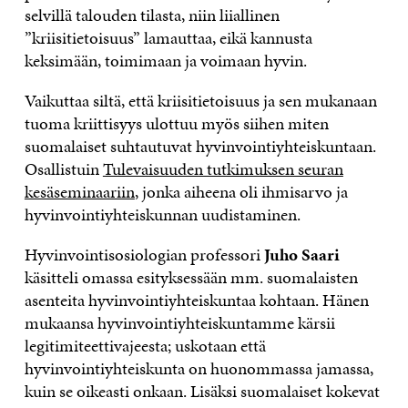
selvillä talouden tilasta, niin liiallinen
”kriisitietoisuus” lamauttaa, eikä kannusta
keksimään, toimimaan ja voimaan hyvin.
Vaikuttaa siltä, että kriisitietoisuus ja sen mukanaan
tuoma kriittisyys ulottuu myös siihen miten
suomalaiset suhtautuvat hyvinvointiyhteiskuntaan.
Osallistuin
Tulevaisuuden tutkimuksen seuran
kesäseminaariin
, jonka aiheena oli ihmisarvo ja
hyvinvointiyhteiskunnan uudistaminen.
Hyvinvointisosiologian professori
Juho Saari
käsitteli omassa esityksessään mm. suomalaisten
asenteita hyvinvointiyhteiskuntaa kohtaan. Hänen
mukaansa hyvinvointiyhteiskuntamme kärsii
legitimiteettivajeesta; uskotaan että
hyvinvointiyhteiskunta on huonommassa jamassa,
kuin se oikeasti onkaan. Lisäksi suomalaiset kokevat