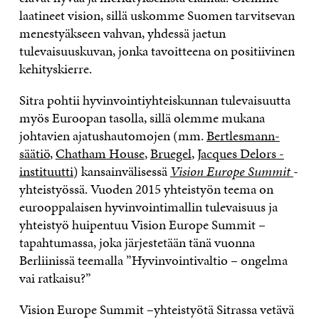
laatineet vision, sillä uskomme Suomen tarvitsevan
menestyäkseen vahvan, yhdessä jaetun
tulevaisuuskuvan, jonka tavoitteena on positiivinen
kehityskierre.
Sitra pohtii hyvinvointiyhteiskunnan tulevaisuutta
myös Euroopan tasolla, sillä olemme mukana
johtavien ajatushautomojen (mm.
Bertlesmann-
säätiö
,
Chatham House
,
Bruegel
,
Jacques Delors -
instituutti
) kansainvälisessä
Vision Europe Summit
-
yhteistyössä. Vuoden 2015 yhteistyön teema on
eurooppalaisen hyvinvointimallin tulevaisuus ja
yhteistyö huipentuu Vision Europe Summit –
tapahtumassa, joka järjestetään tänä vuonna
Berliinissä teemalla ”Hyvinvointivaltio – ongelma
vai ratkaisu?”
Vision Europe Summit –yhteistyötä Sitrassa vetävä