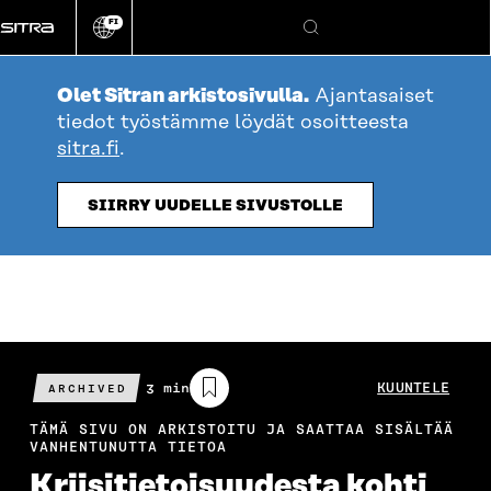
Siirry
FI
suoraan
Vaihda
Hae
sivuston
sisältöön
kieli
Olet Sitran arkistosivulla.
Ajantasaiset
tiedot työstämme löydät osoitteesta
sitra.fi
.
SIIRRY UUDELLE SIVUSTOLLE
Arvioitu
3 min
KUUNTELE
ARCHIVED
lukuaika
TÄMÄ SIVU ON ARKISTOITU JA SAATTAA SISÄLTÄÄ
VANHENTUNUTTA TIETOA
Kriisitietoisuudesta kohti