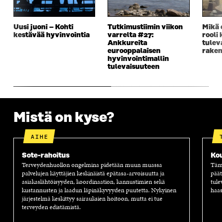
I
K
I
A
K
K
K
I
K
U
K
K
Uusi juoni – Kohti
Tutkimustiimin viikon
Mikä 
U
N
U
K
kestävää hyvinvointia
varrelta #27:
rooli
N
A
N
U
Ankkureita
tulev
A
S
A
N
eurooppalaisen
raken
hyvinvointimallin
S
S
S
A
tulevaisuuteen
S
A
S
S
A
A
S
A
Mistä on kyse?
AIHE
Sote-rahoitus
Ko
Terveydenhuollon ongelmina pidetään muun muassa
Tämä
palvelujen käyttäjien keskinäistä epätasa-arvoisuutta ja
päät
asiakaslähtöisyyden, koordinaation, kannustimien sekä
tule
kustannusten ja laadun läpinäkyvyyden puutetta. Nykyinen
haas
järjestelmä keskittyy sairauksien hoitoon, mutta ei tue
terveyden edistämistä.