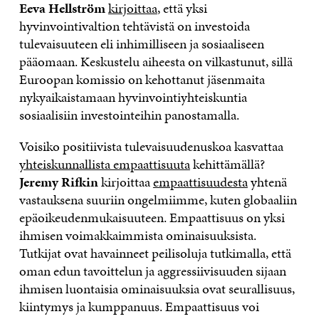
Eeva Hellström
kirjoittaa
, että yksi
hyvinvointivaltion tehtävistä on investoida
tulevaisuuteen eli inhimilliseen ja sosiaaliseen
pääomaan. Keskustelu aiheesta on vilkastunut, sillä
Euroopan komissio on kehottanut jäsenmaita
nykyaikaistamaan hyvinvointiyhteiskuntia
sosiaalisiin investointeihin panostamalla.
Voisiko positiivista tulevaisuudenuskoa kasvattaa
yhteiskunnallista empaattisuuta
kehittämällä?
Jeremy Rifkin
kirjoittaa
empaattisuudesta
yhtenä
vastauksena suuriin ongelmiimme, kuten globaaliin
epäoikeudenmukaisuuteen. Empaattisuus on yksi
ihmisen voimakkaimmista ominaisuuksista.
Tutkijat ovat havainneet peilisoluja tutkimalla, että
oman edun tavoittelun ja aggressiivisuuden sijaan
ihmisen luontaisia ominaisuuksia ovat seurallisuus,
kiintymys ja kumppanuus. Empaattisuus voi