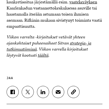
konkretisoitua järjestämällä esim.
vaatekeräyksen
Kaarlenkadun vastaanottokeskuksessa asuville tai
haastamalla itseään astumaan toisen ihmisen
asemaan. Rifkinin mukaan sivistynyt toiminta vaatii
empaattisuutta.
Viikon varrelta -kirjoitukset vetävät yhteen
ajankohtaiset puheenaiheet Sitran
strategia- ja
tutkimustiimissä
. Viikon varrella kirjoitukset
löytyvät kootusti
täältä
.
JAA
J
J
J
J
K
A
A
A
A
O
A
A
A
A
P
F
T
L
S
I