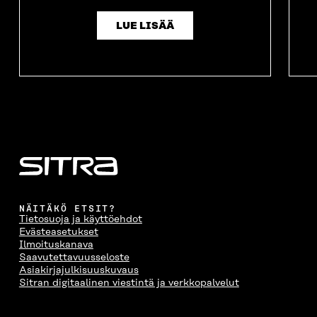
LUE LISÄÄ
NÄITÄKÖ ETSIT?
Tietosuoja ja käyttöehdot
Evästeasetukset
Ilmoituskanava
Saavutettavuusseloste
Asiakirjajulkisuuskuvaus
Sitran digitaalinen viestintä ja verkkopalvelut