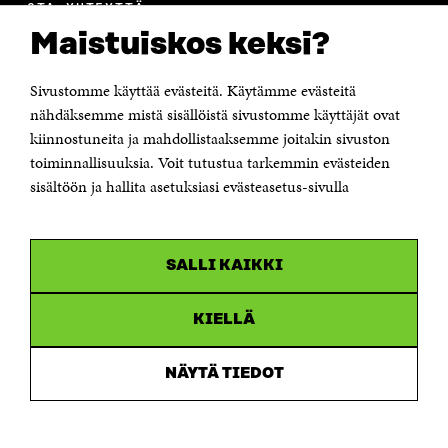
OTA YHTEYTTÄ
Suomen itsenäisyyden juhlarahasto Sitra
Maistuiskos keksi?
Itämerenkatu 11-13, PL 160,
00181 Helsinki
Sivustomme käyttää evästeitä. Käytämme evästeitä
Puhelin +358 294 618 991
Sähköpostiosoite
nähdäksemme mistä sisällöistä sivustomme käyttäjät ovat
etunimi.sukunimi@sitra.fi tai sitra@sitra.fi
kiinnostuneita ja mahdollistaaksemme joitakin sivuston
toiminnallisuuksia. Voit tutustua tarkemmin evästeiden
Saapumisohjeet
sisältöön ja hallita asetuksiasi evästeasetus-sivulla
Y-tunnus 0202132-3
OLEMME NÄISSÄ SOMEISSA
SALLI KAIKKI
Facebook
Avautuu
uudessa
Linkedin
ikkunassa
KIELLÄ
Avautuu
uudessa
Youtube
ikkunassa
Avautuu
NÄYTÄ TIEDOT
uudessa
Instagram
ikkunassa
Avautuu
uudessa
ikkunassa