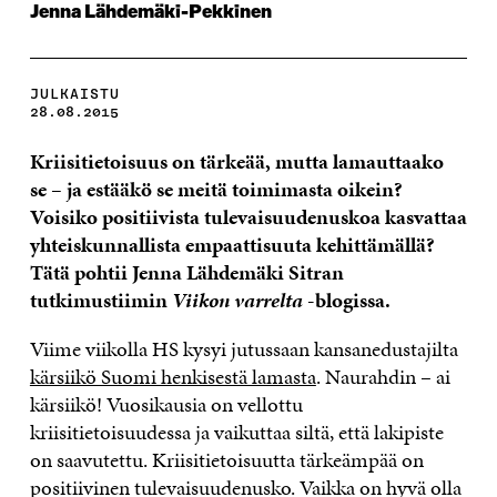
Jenna Lähdemäki-Pekkinen
JULKAISTU
28.08.2015
Kriisitietoisuus on tärkeää, mutta lamauttaako
se – ja estääkö se meitä toimimasta oikein?
Voisiko positiivista tulevaisuudenuskoa kasvattaa
yhteiskunnallista empaattisuuta kehittämällä?
Tätä pohtii Jenna Lähdemäki Sitran
tutkimustiimin
Viikon varrelta
-blogissa.
Viime viikolla HS kysyi jutussaan kansanedustajilta
kärsiikö Suomi henkisestä lamasta
. Naurahdin – ai
kärsiikö! Vuosikausia on vellottu
kriisitietoisuudessa ja vaikuttaa siltä, että lakipiste
on saavutettu. Kriisitietoisuutta tärkeämpää on
positiivinen tulevaisuudenusko. Vaikka on hyvä olla