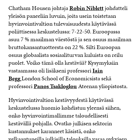
Chatham Housen johtaja
Robin Niblett
johdatteli
yleisön paneeliin luvuin, joita usein toistetaan
hyvinvointivaltion tulevaisuudesta käytävässä
poliittisessa keskustelussa: 7-22-50. Euroopassa
asuu 7 % maailman väestöstä ja sen osuus maailman
bruttokansantuotteesta on 22 %. Silti Euroopan
osuus globaalista sosiaaliturvan kuluista on reilu
puolet. Voiko tämä olla kestävää? Kysymyksiin
vastaamassa oli lisäkseni professori
Iain
Begg
London School of Economicsista sekä
professori
Panos Tsakloglou
Ateenan yliopistosta.
Hyvinvointivaltion kestävyydestä käytävässä
keskustelussa huomio kohdistuu yleensä siihen,
onko hyvinvointimallimme taloudellisesti
kestävällä pohjalla. Ovatko julkisen sektorin
kustannukset karanneet käsistä, onko
velkaantuneilla julkisilla talouksilla varaa nykyisen