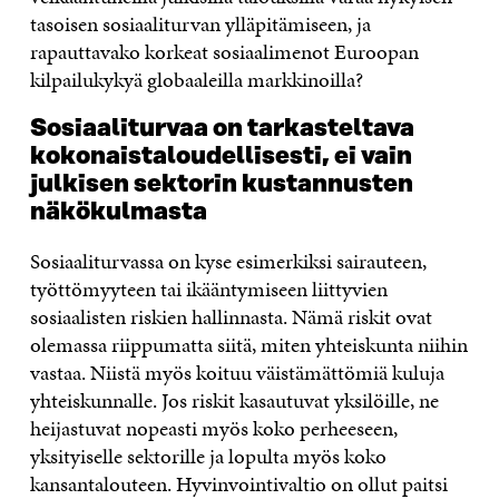
tasoisen sosiaaliturvan ylläpitämiseen, ja
rapauttavako korkeat sosiaalimenot Euroopan
kilpailukykyä globaaleilla markkinoilla?
Sosiaaliturvaa on tarkasteltava
kokonaistaloudellisesti, ei vain
julkisen sektorin kustannusten
näkökulmasta
Sosiaaliturvassa on kyse esimerkiksi sairauteen,
työttömyyteen tai ikääntymiseen liittyvien
sosiaalisten riskien hallinnasta. Nämä riskit ovat
olemassa riippumatta siitä, miten yhteiskunta niihin
vastaa. Niistä myös koituu väistämättömiä kuluja
yhteiskunnalle. Jos riskit kasautuvat yksilöille, ne
heijastuvat nopeasti myös koko perheeseen,
yksityiselle sektorille ja lopulta myös koko
kansantalouteen. Hyvinvointivaltio on ollut paitsi