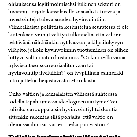
ohjauksensa legitimoimiseksi julkinen sektori on
luvannut tarjota kansalaisille sosiaalista turvaa ja
investointeja tulevaisuuden hyvinvointiin.
Viimeaikaista poliittista keskustelua seuratessa ei ole
kuitenkaan voinut välttyä tulkinnalta, että valtion
tehtävänä nähdäänkin nyt kasvun ja kilpailukyvyn
ylläpito, jolloin hyvinvoinnin tuottaminen on siihen
liittyvä välttämätön kustannus. ”Onko meillä varaa
nykyisentasoiseen sosiaaliturvaan tai
hyvinvointipalveluihin?” on tyypillinen esimerkki
tätä ajattelua heijastavasta retoriikasta.
Onko valtion ja kansalaisten välisessä suhteessa
todella tapahtumassa ideologinen siirtymä? Vai
tulisiko eurooppalaisia hyvinvointiyhteiskuntia
sittenkin rakentaa siltä pohjalta, että valtio on
olemassa ihmisiä varten – eikä päinvastoin?