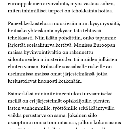
eurooppalainen arvovalinta, myös vastaus siihen,
miten inhimilliset tarpeet on tehokkainta hoitaa.
Paneelikeskustelussa nousi esiin mm. kysymys siitä,
hoitaako yhteiskunta nykyään tätä tehtävää
tehokkaasti. Niin ikään pohdittiin, onko tapamme
järjestää sosiaaliturva kestävä.
Monissa Euroopan
maissa hyvinvointivaltio on rakennettu
siiloutuneiden ministeriöiden tai muiden julkisten
elinten varaan. Erilaisille sosiaalisille riskeille on
useimmissa maissa omat järjestelmänsä, jotka
keskustelevat huonosti keskenään.
Esimerkiksi minimitoimeentulon turvaamiseksi
meillä on eri järjestelmät opiskelijoille, pienten
lasten vanhemmille, työttömille sekä ikääntyville,
vaikka perustarve on sama. Jokainen siilo
osaoptimoi omaa toimintaansa, jolloin kokonaisuus