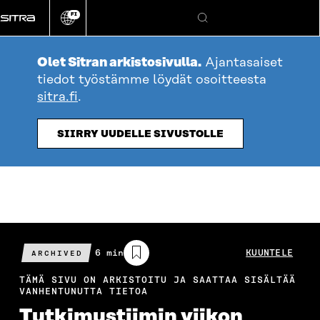
Siirry
FI
suoraan
Vaihda
Hae
sivuston
sisältöön
kieli
Olet Sitran arkistosivulla.
Ajantasaiset
tiedot työstämme löydät osoitteesta
sitra.fi
.
SIIRRY UUDELLE SIVUSTOLLE
Arvioitu
6 min
KUUNTELE
ARCHIVED
lukuaika
TÄMÄ SIVU ON ARKISTOITU JA SAATTAA SISÄLTÄÄ
VANHENTUNUTTA TIETOA
Tutkimustiimin viikon