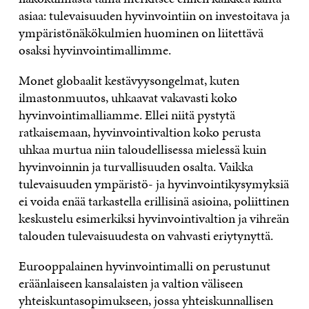
asiaa: tulevaisuuden hyvinvointiin on investoitava ja
ympäristönäkökulmien huominen on liitettävä
osaksi hyvinvointimallimme.
Monet globaalit kestävyysongelmat, kuten
ilmastonmuutos, uhkaavat vakavasti koko
hyvinvointimalliamme. Ellei niitä pystytä
ratkaisemaan, hyvinvointivaltion koko perusta
uhkaa murtua niin taloudellisessa mielessä kuin
hyvinvoinnin ja turvallisuuden osalta. Vaikka
tulevaisuuden ympäristö- ja hyvinvointikysymyksiä
ei voida enää tarkastella erillisinä asioina, poliittinen
keskustelu esimerkiksi hyvinvointivaltion ja vihreän
talouden tulevaisuudesta on vahvasti eriytynyttä.
Eurooppalainen hyvinvointimalli on perustunut
eräänlaiseen kansalaisten ja valtion väliseen
yhteiskuntasopimukseen, jossa yhteiskunnallisen