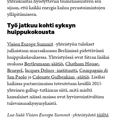
yhteiskuntaa hyödyttäviin toimeliaisuuteen sen
sijaan, että kaikki energia kuluu perustoimintojen
ylläpitämiseen.
Työ jatkuu kohti syksyn
huippukokousta
Vision Europe Summit
-yhteistyön tulokset
julkaistaan marraskuussa Berliinissä pidettävässä
huippukokouksessa. Yhteistyössä ovat Sitran lisäksi
mukana
Bertlesmann-säätiö
,
Chatham House
,
Bruegel
,
Jacques Delors -instituutti
,
Compagnia di
San Paolo
ja
Calouste Gulbenkian -säätiö
.
Lisäksi
kaikissa partnerimaissa toteutetaan kesällä 2015
yhteinen gallup-tutkimus siitä, mitä mieltä
kansalaiset näissä maissa ovat hyvinvointivaltion
tulevaisuuskysymyksistä.
Lue lisää Vision Europe Summit -yhteistyöstä
täältä
.