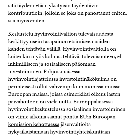
sitä täydennetään yksityisin täydentävin
kontribuutioin, jolloin se joka on panostanut eniten,
saa myös eniten.
Keskustelu hyvinvointivaltion tulevaisuudesta
keskittyy usein tasapainon etsimiseen näiden
kahden tehtävän välillä. Hyvinvointivaltiolla on
kuitenkin myös kolmas tehtävä: tulevaisuuteen, eli
inhimilliseen ja sosiaaliseen pääomaan
investoiminen. Pohjoismaisessa
hyvinvointiajattelussa investointinäkökulma on
perinteisesti ollut vahvempi kuin monissa muissa
Euroopan maissa, joissa esimerkiksi oikeus lasten
päivähoitoon on vielä uutta. Eurooppalaisessa
hyvinvointikeskustelussa sosiaalinen investoiminen
on viime aikoina saanut pontta EU:n
Euroopan
komission kehottaessa
jäsenvaltioita
nykyaikaistamaan hyvinvointiyhteiskuntiaan