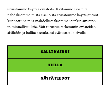
00181 Helsinki
Sivustomme käyttää evästeitä. Käytämme evästeitä
Puhelin +358 294 618 991
Sähköpostiosoite
nähdäksemme mistä sisällöistä sivustomme käyttäjät ovat
etunimi.sukunimi@sitra.fi tai sitra@sitra.fi
kiinnostuneita ja mahdollistaaksemme joitakin sivuston
toiminnallisuuksia. Voit tutustua tarkemmin evästeiden
Saapumisohjeet
sisältöön ja hallita asetuksiasi evästeasetus-sivulla
Y-tunnus 0202132-3
OLEMME NÄISSÄ SOMEISSA
SALLI KAIKKI
Facebook
Avautuu
uudessa
Linkedin
ikkunassa
KIELLÄ
Avautuu
uudessa
Youtube
ikkunassa
Avautuu
NÄYTÄ TIEDOT
uudessa
Instagram
ikkunassa
Avautuu
uudessa
ikkunassa