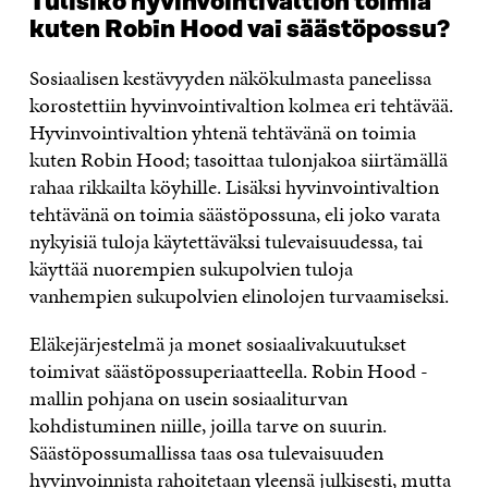
Tulisiko hyvinvointivaltion toimia
kuten Robin Hood vai säästöpossu?
Sosiaalisen kestävyyden näkökulmasta paneelissa
korostettiin hyvinvointivaltion kolmea eri tehtävää.
Hyvinvointivaltion yhtenä tehtävänä on toimia
kuten Robin Hood; tasoittaa tulonjakoa siirtämällä
rahaa rikkailta köyhille. Lisäksi hyvinvointivaltion
tehtävänä on toimia säästöpossuna, eli joko varata
nykyisiä tuloja käytettäväksi tulevaisuudessa, tai
käyttää nuorempien sukupolvien tuloja
vanhempien sukupolvien elinolojen turvaamiseksi.
Eläkejärjestelmä ja monet sosiaalivakuutukset
toimivat säästöpossuperiaatteella. Robin Hood -
mallin pohjana on usein sosiaaliturvan
kohdistuminen niille, joilla tarve on suurin.
Säästöpossumallissa taas osa tulevaisuuden
hyvinvoinnista rahoitetaan yleensä julkisesti, mutta