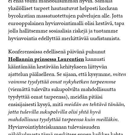
ei enää toimi mahdollisimman hyvin. Samalla
yksilölliset tarpeet hautautuvat helposti korkean
byrokratian massatuotettujen palvelujen alle. Jotta
eurooppalainen hyvinvointimalli olisi kestävä, tapa
jolla hallitsemme sosiaalisia riskejä ja tuotamme
hyvinvointia edellyttää merkittävää uudistamista.
Konferenssissa edellisenä päivänä puhunut
Hollannin prinsessa Laurentien
kannusti
kääntämään kestävään kehitykseen liittyvän
ajattelun päälaelleen. Se sijaan, että kysymme,
miten
voimme tyydyttää omat nykyhetken tarpeemme
(viemättä tulevilta sukupolvilta mahdollisuutta
tyydyttää omat tarpeensa), meidän pitäisi
ensisijaisesti kysyä, mitä
meidän on tehtävä tänään,
jotta tulevilla sukupolvilla olisi yhtä hyvä
mahdollisuus tyydyttää tarpeensa kuin meilläkin
.
Hyvinvointiyhteiskunnan tulevaisuuden
näkökulmasta tämä merkitsee ennen kaikkea kahta