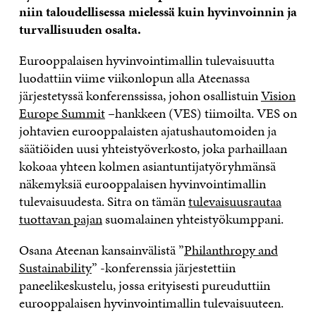
niin taloudellisessa mielessä kuin hyvinvoinnin ja
turvallisuuden osalta.
Eurooppalaisen hyvinvointimallin tulevaisuutta
luodattiin viime viikonlopun alla Ateenassa
järjestetyssä konferenssissa, johon osallistuin
Vision
Europe Summit
–hankkeen (VES) tiimoilta. VES on
johtavien eurooppalaisten ajatushautomoiden ja
säätiöiden uusi yhteistyöverkosto, joka parhaillaan
kokoaa yhteen kolmen asiantuntijatyöryhmänsä
näkemyksiä eurooppalaisen hyvinvointimallin
tulevaisuudesta. Sitra on tämän
tulevaisuusrautaa
tuottavan pajan
suomalainen yhteistyökumppani.
Osana Ateenan kansainvälistä ”
Philanthropy and
Sustainability
” -konferenssia järjestettiin
paneelikeskustelu, jossa erityisesti pureuduttiin
eurooppalaisen hyvinvointimallin tulevaisuuteen.