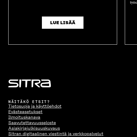
työs
LUE LISÄÄ
NÄITÄKÖ ETSIT?
Tietosuoja ja käyttöehdot
Evästeasetukset
Ilmoituskanava
Saavutettavuusseloste
Asiakirjajulkisuuskuvaus
Sitran digitaalinen viestintä ja verkkopalvelut