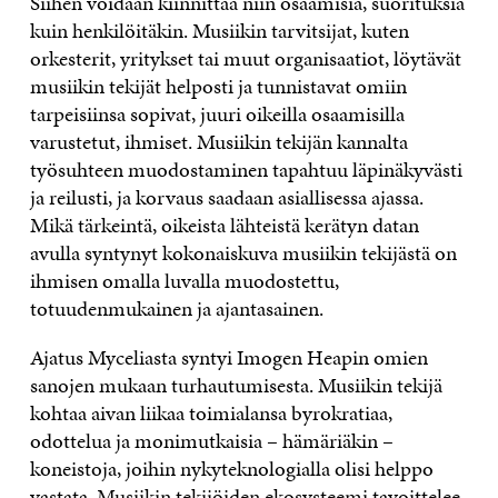
Siihen voidaan kiinnittää niin osaamisia, suorituksia
kuin henkilöitäkin. Musiikin tarvitsijat, kuten
orkesterit, yritykset tai muut organisaatiot, löytävät
musiikin tekijät helposti ja tunnistavat omiin
tarpeisiinsa sopivat, juuri oikeilla osaamisilla
varustetut, ihmiset. Musiikin tekijän kannalta
työsuhteen muodostaminen tapahtuu läpinäkyvästi
ja reilusti, ja korvaus saadaan asiallisessa ajassa.
Mikä tärkeintä, oikeista lähteistä kerätyn datan
avulla syntynyt kokonaiskuva musiikin tekijästä on
ihmisen omalla luvalla muodostettu,
totuudenmukainen ja ajantasainen.
Ajatus Myceliasta syntyi Imogen Heapin omien
sanojen mukaan turhautumisesta. Musiikin tekijä
kohtaa aivan liikaa toimialansa byrokratiaa,
odottelua ja monimutkaisia – hämäriäkin –
koneistoja, joihin nykyteknologialla olisi helppo
vastata. Musiikin tekijöiden ekosysteemi tavoittelee