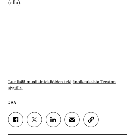
(alla).
Lue lisää musiikintekijöiden tekijänoikeuksista Teoston
sivuilla.
JAA
J
J
J
J
K
A
A
A
A
O
A
A
A
A
P