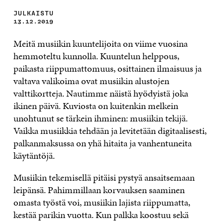
JULKAISTU
13.12.2019
Meitä musiikin kuuntelijoita on viime vuosina
hemmoteltu kunnolla. Kuuntelun helppous,
paikasta riippumattomuus, osittainen ilmaisuus ja
valtava valikoima ovat musiikin alustojen
valttikortteja. Nautimme näistä hyödyistä joka
ikinen päivä. Kuviosta on kuitenkin melkein
unohtunut se tärkein ihminen: musiikin tekijä.
Vaikka musiikkia tehdään ja levitetään digitaalisesti,
palkanmaksussa on yhä hitaita ja vanhentuneita
käytäntöjä.
Musiikin tekemisellä pitäisi pystyä ansaitsemaan
leipänsä. Pahimmillaan korvauksen saaminen
omasta työstä voi, musiikin lajista riippumatta,
kestää parikin vuotta. Kun palkka koostuu sekä