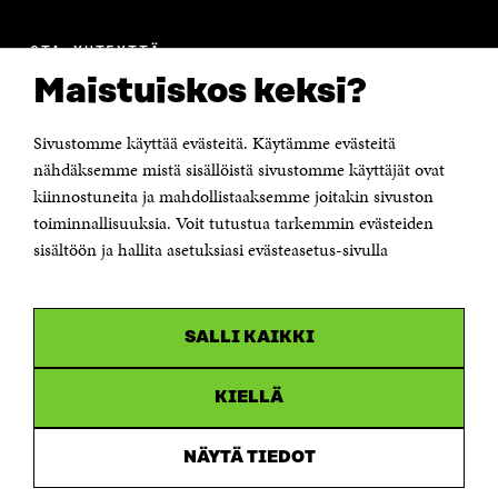
OTA YHTEYTTÄ
Suomen itsenäisyyden juhlarahasto Sitra
Maistuiskos keksi?
Itämerenkatu 11-13, PL 160,
00181 Helsinki
Sivustomme käyttää evästeitä. Käytämme evästeitä
Puhelin +358 294 618 991
Sähköpostiosoite
nähdäksemme mistä sisällöistä sivustomme käyttäjät ovat
etunimi.sukunimi@sitra.fi tai sitra@sitra.fi
kiinnostuneita ja mahdollistaaksemme joitakin sivuston
Saapumisohjeet
toiminnallisuuksia. Voit tutustua tarkemmin evästeiden
sisältöön ja hallita asetuksiasi evästeasetus-sivulla
Y-tunnus 0202132-3
OLEMME NÄISSÄ SOMEISSA
SALLI KAIKKI
Facebook
Avautuu
uudessa
Linkedin
ikkunassa
KIELLÄ
Avautuu
uudessa
Youtube
ikkunassa
Avautuu
NÄYTÄ TIEDOT
uudessa
Instagram
ikkunassa
Avautuu