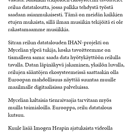
reilua datataloutta, jossa palkka tehdystä työstä
saadaan asianmukaisesti. Tämä on meidän kaikkien
etujen mukaista, sillä ilman musiikin tekijöitä ei ole
rakastamaamme musiikkia.
Sitran reilun datatalouden IHAN-projekti on
Mycelian ylpeä tukija, koska tavoitteemme on
tismalleen sama: saada data hyötykäyttöön reilulla
tavalla. Datan läpinäkyvä jakaminen, yksilön luvalla,
reilujen sääntöjen ekosysteemeissä saattaakin olla
Euroopan mahdollisuus näyttää suuntaa muulle
maailmalle digitaalisissa palveluissa.
Mycelian kaltaisia tienraivaajia tarvitaan myös
muilla toimialoilla. Eurooppa, reilu datatalous
kutsuu.
Kuule lisää Imogen Heapin ajatuksista videolla