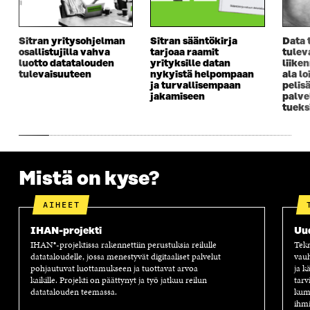
A
I
A
S
I
K
I
A
K
K
K
I
Sitran yritysohjelman
Sitran sääntökirja
Data 
K
U
K
K
osallistujilla vahva
tarjoaa raamit
tulev
U
N
U
K
luotto datatalouden
yrityksille datan
liike
N
A
N
U
tulevaisuuteen
nykyistä helpompaan
ala lo
A
S
A
N
ja turvallisempaan
pelis
S
S
S
A
jakamiseen
palve
tueks
S
A
S
S
A
A
S
A
Mistä on kyse?
AIHEET
IHAN-projekti
Uu
IHAN®-projektissa rakennettiin perustuksia reilulle
Tekn
datataloudelle, jossa menestyvät digitaaliset palvelut
vauh
pohjautuvat luottamukseen ja tuottavat arvoa
ja k
kaikille. Projekti on päättynyt ja työ jatkuu reilun
tarv
datatalouden teemassa.
kump
ihmi