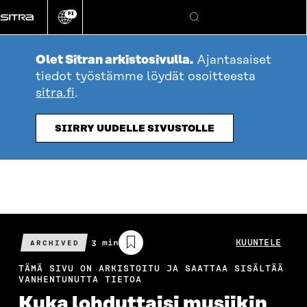
Siirry
FI
suoraan
Vaihda
Hae
sivuston
sisältöön
kieli
Olet Sitran arkistosivulla.
Ajantasaiset
tiedot työstämme löydät osoitteesta
sitra.fi
.
SIIRRY UUDELLE SIVUSTOLLE
Arvioitu
3 min
KUUNTELE
ARCHIVED
lukuaika
TÄMÄ SIVU ON ARKISTOITU JA SAATTAA SISÄLTÄÄ
VANHENTUNUTTA TIETOA
Kuka lohdut­taisi musiikin