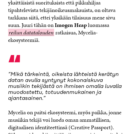
yksittäisistä suorituksista että pikkuhiljaa
tipahtelevista tekijänoikeusmaksuista, on oltava
tarkkana siitä, ettei yksikään tilaisuus mene sivu
suun. Juuri tähän on
Imogen Heap
luomassa
reilun
reilun datatalouden
ratkaisua, Mycelia-
datataloud
ekosysteemiä.
“
”Mikä tärkeintä, oikeista lähteistä kerätyn
datan avulla syntynyt kokonaiskuva
musiikin tekijästä on ihmisen omalla luvalla
muodostettu, totuudenmukainen ja
ajantasainen.”
Mycelia on paitsi ekosysteemi, myös paikka, jonne
musiikin tekijä voi luoda oman ammatillisen,
digitaalisen identiteettinsä (Creative Passport).