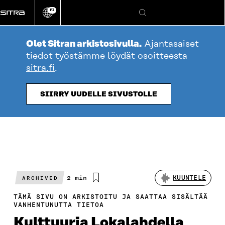
Siirry
FI
suoraan
Vaihda
Hae
sivuston
sisältöön
kieli
Olet Sitran arkistosivulla.
Ajantasaiset
tiedot työstämme löydät osoitteesta
sitra.fi
.
SIIRRY UUDELLE SIVUSTOLLE
Arvioitu
2 min
KUUNTELE
ARCHIVED
lukuaika
TÄMÄ SIVU ON ARKISTOITU JA SAATTAA SISÄLTÄÄ
VANHENTUNUTTA TIETOA
Kulttuuria Lokalahdella