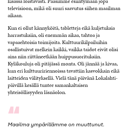
kisassa loistavasti. Pääsimme esiintymään jopa
televisioon, mikä oli suuri saavutus siihen maailman
aikaan.
Kun ei ollut kännyköitä, tabletteja eikä kuljetuksia
harrastuksiin, oli enemmän aikaa, tahtoa ja
vapaaehtoisia toimijoita. Kulttuurikilpailuihin
osallistuivat melkein kaikki, vaikka taidot eivät olisi
aina niin riittäneetkään huippusuorituksiin.
Kyläkouluja oli pitäjässä monta. Oli jännää ja kivaa,
kun eri kulttuuririennoissa tavattiin kasvokkain eikä
laitteiden välityksellä. Vielä tänä päivänä Lokalahti-
päivillä kesällä tuntee samankaltaisen
yhteisöllisyyden läsnäolon.
“
Maailma ympärillämme on muuttunut.