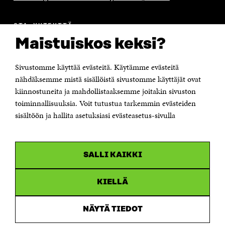
OTA YHTEYTTÄ
Suomen itsenäisyyden juhlarahasto Sitra
Maistuiskos keksi?
Itämerenkatu 11-13, PL 160,
00181 Helsinki
Sivustomme käyttää evästeitä. Käytämme evästeitä
Puhelin +358 294 618 991
Sähköpostiosoite
nähdäksemme mistä sisällöistä sivustomme käyttäjät ovat
etunimi.sukunimi@sitra.fi tai sitra@sitra.fi
kiinnostuneita ja mahdollistaaksemme joitakin sivuston
Saapumisohjeet
toiminnallisuuksia. Voit tutustua tarkemmin evästeiden
sisältöön ja hallita asetuksiasi evästeasetus-sivulla
Y-tunnus 0202132-3
OLEMME NÄISSÄ SOMEISSA
SALLI KAIKKI
Facebook
Avautuu
uudessa
Linkedin
ikkunassa
KIELLÄ
Avautuu
uudessa
Youtube
ikkunassa
Avautuu
NÄYTÄ TIEDOT
uudessa
Instagram
ikkunassa