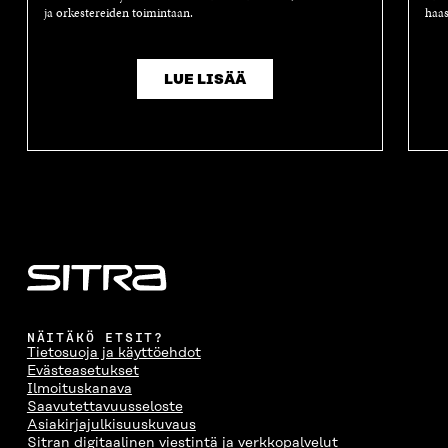
ja orkestereiden toimintaan.
haas
LUE LISÄÄ
NÄITÄKÖ ETSIT?
Tietosuoja ja käyttöehdot
Evästeasetukset
Ilmoituskanava
Saavutettavuusseloste
Asiakirjajulkisuuskuvaus
Sitran digitaalinen viestintä ja verkkopalvelut