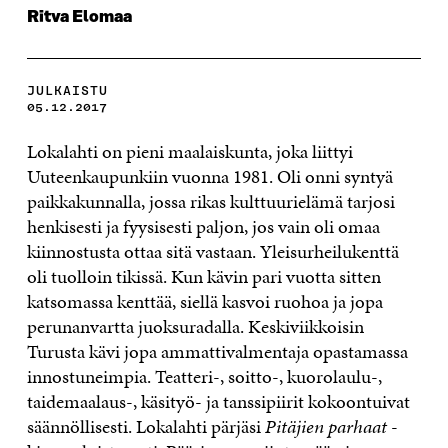
Ritva Elomaa
JULKAISTU
05.12.2017
Lokalahti on pieni maalaiskunta, joka liittyi
Uuteenkaupunkiin vuonna 1981. Oli onni syntyä
paikkakunnalla, jossa rikas kulttuurielämä tarjosi
henkisesti ja fyysisesti paljon, jos vain oli omaa
kiinnostusta ottaa sitä vastaan. Yleisurheilukenttä
oli tuolloin tikissä. Kun kävin pari vuotta sitten
katsomassa kenttää, siellä kasvoi ruohoa ja jopa
perunanvartta juoksuradalla. Keskiviikkoisin
Turusta kävi jopa ammattivalmentaja opastamassa
innostuneimpia. Teatteri-, soitto-, kuorolaulu-,
taidemaalaus-, käsityö- ja tanssipiirit kokoontuivat
säännöllisesti. Lokalahti pärjäsi
Pitäjien parhaat
-