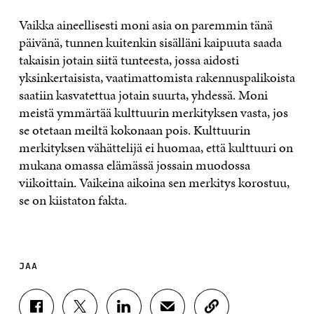
Vaikka aineellisesti moni asia on paremmin tänä
päivänä, tunnen kuitenkin sisälläni kaipuuta saada
takaisin jotain siitä tunteesta, jossa aidosti
yksinkertaisista, vaatimattomista rakennuspalikoista
saatiin kasvatettua jotain suurta, yhdessä. Moni
meistä ymmärtää kulttuurin merkityksen vasta, jos
se otetaan meiltä kokonaan pois. Kulttuurin
merkityksen vähättelijä ei huomaa, että kulttuuri on
mukana omassa elämässä jossain muodossa
viikoittain. Vaikeina aikoina sen merkitys korostuu,
se on kiistaton fakta.
JAA
J
J
J
J
K