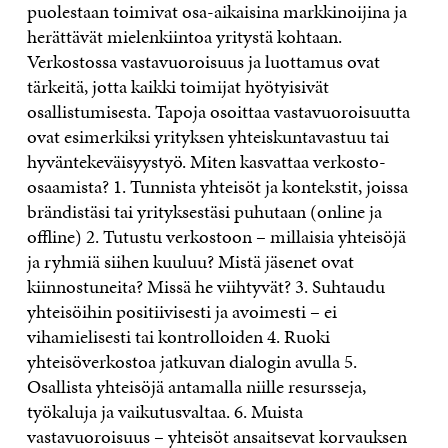
puolestaan toimivat osa-aikaisina markkinoijina ja
herättävät mielenkiintoa yritystä kohtaan.
Verkostossa vastavuoroisuus ja luottamus ovat
tärkeitä, jotta kaikki toimijat hyötyisivät
osallistumisesta. Tapoja osoittaa vastavuoroisuutta
ovat esimerkiksi yrityksen yhteiskuntavastuu tai
hyväntekeväisyystyö. Miten kasvattaa verkosto-
osaamista? 1. Tunnista yhteisöt ja kontekstit, joissa
brändistäsi tai yrityksestäsi puhutaan (online ja
offline) 2. Tutustu verkostoon – millaisia yhteisöjä
ja ryhmiä siihen kuuluu? Mistä jäsenet ovat
kiinnostuneita? Missä he viihtyvät? 3. Suhtaudu
yhteisöihin positiivisesti ja avoimesti – ei
vihamielisesti tai kontrolloiden 4. Ruoki
yhteisöverkostoa jatkuvan dialogin avulla 5.
Osallista yhteisöjä antamalla niille resursseja,
työkaluja ja vaikutusvaltaa. 6. Muista
vastavuoroisuus – yhteisöt ansaitsevat korvauksen