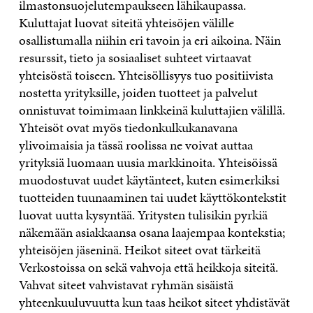
ilmastonsuojelutempaukseen lähikaupassa.
Kuluttajat luovat siteitä yhteisöjen välille
osallistumalla niihin eri tavoin ja eri aikoina. Näin
resurssit, tieto ja sosiaaliset suhteet virtaavat
yhteisöstä toiseen. Yhteisöllisyys tuo positiivista
nostetta yrityksille, joiden tuotteet ja palvelut
onnistuvat toimimaan linkkeinä kuluttajien välillä.
Yhteisöt ovat myös tiedonkulkukanavana
ylivoimaisia ja tässä roolissa ne voivat auttaa
yrityksiä luomaan uusia markkinoita. Yhteisöissä
muodostuvat uudet käytänteet, kuten esimerkiksi
tuotteiden tuunaaminen tai uudet käyttökontekstit
luovat uutta kysyntää. Yritysten tulisikin pyrkiä
näkemään asiakkaansa osana laajempaa kontekstia;
yhteisöjen jäseninä. Heikot siteet ovat tärkeitä
Verkostoissa on sekä vahvoja että heikkoja siteitä.
Vahvat siteet vahvistavat ryhmän sisäistä
yhteenkuuluvuutta kun taas heikot siteet yhdistävät