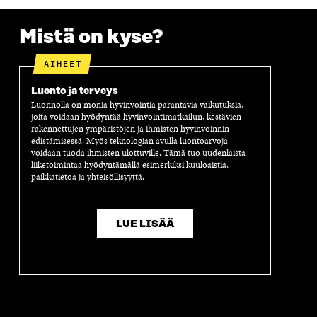
U
T
U
A
N
T
U
T
U
K
U
U
U
T
K
Mistä on kyse?
U
U
U
U
I
U
U
U
U
AIHEET
U
D
U
U
D
E
D
U
Luonto ja terveys
E
S
E
D
Luonnolla on monia hyvinvointia parantavia vaikutuksia,
S
S
S
E
joita voidaan hyödyntää hyvinvointimatkailun, kestävien
S
A
S
S
rakennettujen ympäristöjen ja ihmisten hyvinvoinnin
A
I
A
S
edistämisessä. Myös teknologian avulla luontoarvoja
I
K
I
A
voidaan tuoda ihmisten ulottuville. Tämä tuo uudenlaista
K
K
K
I
liiketoimintaa hyödyntämällä esimerkiksi kuuloaistia,
K
U
K
K
paikkatietoa ja yhteisöllisyyttä.
U
N
U
K
N
A
N
U
A
S
A
N
S
S
S
A
LUE LISÄÄ
S
A
S
S
A
A
S
A