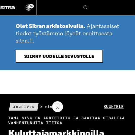
Siirry
FI
suoraan
Vaihda
Hae
sivuston
sisältöön
kieli
Olet Sitran arkistosivulla.
Ajantasaiset
tiedot työstämme löydät osoitteesta
sitra.fi
.
SIIRRY UUDELLE SIVUSTOLLE
Arvioitu
3 min
KUUNTELE
ARCHIVED
lukuaika
TÄMÄ SIVU ON ARKISTOITU JA SAATTAA SISÄLTÄÄ
VANHENTUNUTTA TIETOA
Kuluttajamarkkinoilla