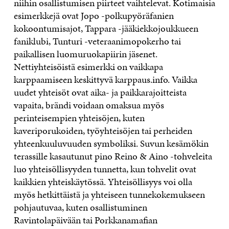
niihin osallistumisen piirteet vaihtelevat. Kotimaisia
esimerkkejä ovat Jopo -polkupyöräfanien
kokoontumisajot, Tappara -jääkiekkojoukkueen
faniklubi, Tunturi -veteraanimopokerho tai
paikallisen luomuruokapiirin jäsenet.
Nettiyhteisöistä esimerkki on vaikkapa
karppaamiseen keskittyvä karppaus.info. Vaikka
uudet yhteisöt ovat aika- ja paikkarajoitteista
vapaita, brändi voidaan omaksua myös
perinteisempien yhteisöjen, kuten
kaveriporukoiden, työyhteisöjen tai perheiden
yhteenkuuluvuuden symboliksi. Suvun kesämökin
terassille kasautunut pino Reino & Aino -tohveleita
luo yhteisöllisyyden tunnetta, kun tohvelit ovat
kaikkien yhteiskäytössä. Yhteisöllisyys voi olla
myös hetkittäistä ja yhteiseen tunnekokemukseen
pohjautuvaa, kuten osallistuminen
Ravintolapäivään tai Porkkanamafian