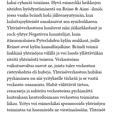
kaksi ryhmää toisiinsa. Hyvä esimerkki heikkojen
siteiden hyödyntämisestä on Reino & Aino -ilmiö,
jossa vanha brändi koki jälleensyntymän, kun
kuluttajayhteisöt omaksuivat sen symbolikseen.
Yhteisöverkostoon kuuluvat niin jääkiekkofanit ja
rock-yhtye Negativen kuuntelijat, kuin
itäsuomalaisen Pyterlahden kylän asukkaat, joille
Reinot ovat kylän kansallisjalkine. Brändi toimii
linkkinä yhteisöjen välillä ja voi luoda yllättäviäkin
siteitä yhteisöstä toiseen. Verkostoissa
vaikutusvaltaa saavat ne, joista tulee verkoston
risteyskohtia eli hubeja. Yhteisöverkoston hubiksi
pyrkiminen on siis yritykselle tärkeää ja se vaatii
verkosto-osaamista. Hubit välittävät tietoa,
resursseja ja suhteita verkostoissa pyrkimättä
kuitenkaan kontrolloimaan verkoston toimintaa
liikaa. Yritys voi esimerkiksi sponsoroida yhteisöjen
toimintaa tai huomioida ne viestinnässään. Yhteisöt