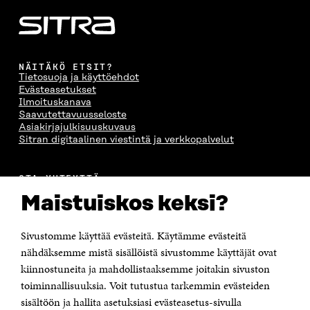
NÄITÄKÖ ETSIT?
Tietosuoja ja käyttöehdot
Evästeasetukset
Ilmoituskanava
Saavutettavuusseloste
Asiakirjajulkisuuskuvaus
Sitran digitaalinen viestintä ja verkkopalvelut
OTA YHTEYTTÄ
Suomen itsenäisyyden juhlarahasto Sitra
Maistuiskos keksi?
Itämerenkatu 11-13, PL 160,
00181 Helsinki
Sivustomme käyttää evästeitä. Käytämme evästeitä
Puhelin +358 294 618 991
Sähköpostiosoite
nähdäksemme mistä sisällöistä sivustomme käyttäjät ovat
etunimi.sukunimi@sitra.fi tai sitra@sitra.fi
kiinnostuneita ja mahdollistaaksemme joitakin sivuston
toiminnallisuuksia. Voit tutustua tarkemmin evästeiden
Saapumisohjeet
sisältöön ja hallita asetuksiasi evästeasetus-sivulla
Y-tunnus 0202132-3