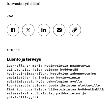
luovasta työstään!
JAA
J
J
J
J
K
A
A
A
A
O
A
A
A
A
P
F
T
L
S
I
A
W
I
Ä
O
AIHEET
C
I
N
H
I
E
T
K
K
A
Luonto ja terveys
B
T
E
Ö
R
Luonnolla on monia hyvinvointia parantavia
O
E
D
P
T
vaikutuksia, joita voidaan hyödyntää
O
R
I
O
I
hyvinvointimatkailun, kestävien rakennettujen
K
I
N
S
K
ympäristöjen ja ihmisten hyvinvoinnin
I
S
I
T
K
edistämisessä. Myös teknologian avulla
S
S
S
I
E
luontoarvoja voidaan tuoda ihmisten ulottuville.
Tämä tuo uudenlaista liiketoimintaa hyödyntämällä
S
Ä
S
L
L
esimerkiksi kuuloaistia, paikkatietoa ja
A
A
Ä
L
I
yhteisöllisyyttä.
A
V
A
A
N
V
A
V
A
L
A
U
A
V
I