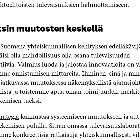
ihtoehtoisten tulevaisuuksien hahmottamiseen.
ksin muutosten keskellä
uomena yhteiskunnallisen kehityksen edelläkävijä
täisi olla mahdollisuus olla osana tulevaisuuden
ivia. Valmius luoda ja jalostaa innovaatioita on y
e onnistumisen mittareita. Ihminen, sinä ja min
jatkuvassa muutoksessa näkemyksellistä ajatusjoht
sta ja toistemme apua oman toimijuuden, merkit
kemisen tueksi.
trategia
kannustaa systeemiseen muutokseen ja aut
kemisen polulla. Sitran omassa tulevaisuuslaborat
mme konkreettisia ratkaisuja yhteiskunnallisesti vih