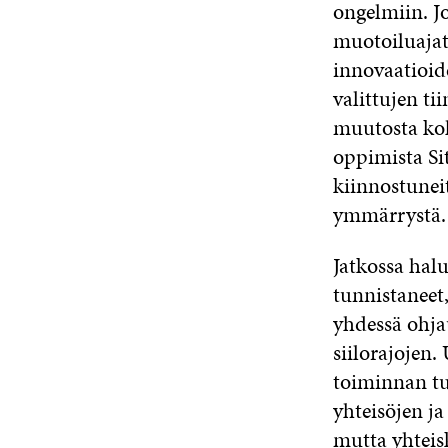
ongelmiin. J
muotoiluajat
innovaatioid
valittujen ti
muutosta koh
oppimista Si
kiinnostunei
ymmärrystä.
Jatkossa hal
tunnistaneet,
yhdessä ohjau
siilorajojen
toiminnan tu
yhteisöjen ja
mutta yhteis