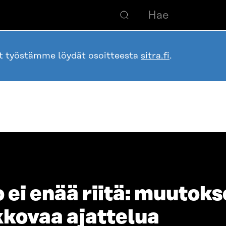
ot työstämme löydät osoitteesta
sitra.fi
.
 ei enää riitä: muutoks
ikkovaa ajattelua