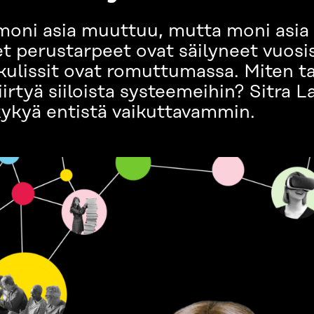
oni asia muuttuu, mutta moni asia
et perustarpeet ovat säilyneet vuos
 kulissit ovat romuttumassa. Miten 
irtyä siiloista systeemeihin? Sitra 
kyä entistä vaikuttavammin.