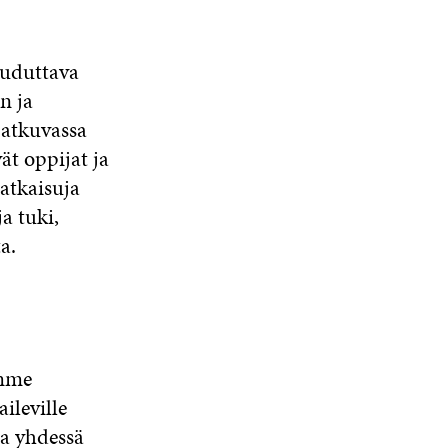
auduttava
n ja
jatkuvassa
ät oppijat ja
ratkaisuja
a tuki,
a.
ämme
ileville
sa yhdessä