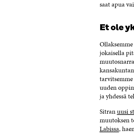
saat apua va
Et ole y
Ollaksemme S
jokaisella pi
muutosnarrati
kansakuntamm
tarvitsemme 
uuden oppimi
ja yhdessä te
Sitran
uusi s
muutoksen te
Labissa
, hae