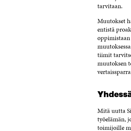
tarvitaan.
Muutokset ha
entistä proak
oppimistaan 
muutoksessa 
tiimit tarvit
muutoksen te
vertaissparr
Yhdessä
Mitä uutta S
työelämän, j
toimijoille 