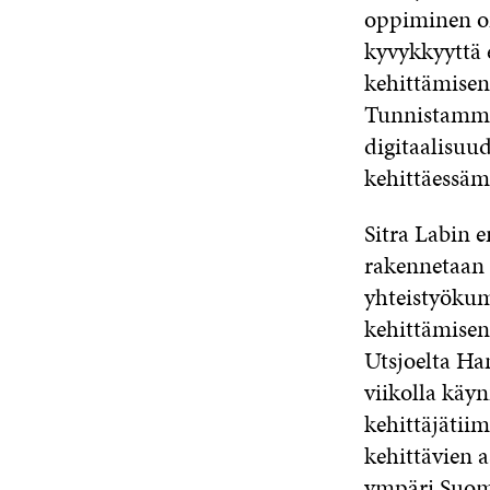
oppiminen on
kyvykkyyttä 
kehittämisen 
Tunnistamme
digitaalisuu
kehittäessä
Sitra Labin 
rakennetaan s
yhteistyöku
kehittämisen
Utsjoelta Han
viikolla käy
kehittäjätiim
kehittävien 
ympäri Suome