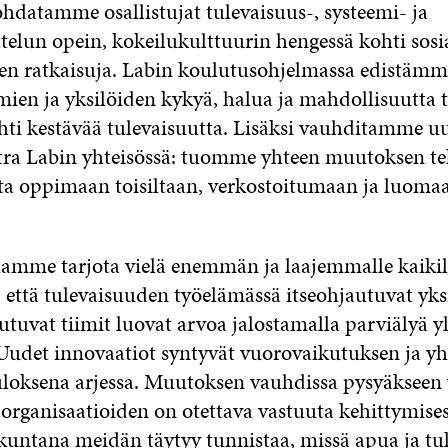
ohdatamme osallistujat tulevaisuus-, systeemi- ja
telun opein, kokeilukulttuurin hengessä kohti sosi
en ratkaisuja. Labin koulutusohjelmassa edistä
imien ja yksilöiden kykyä, halua ja mahdollisuutta 
ti kestävää tulevaisuutta. Lisäksi vauhditamme u
tra Labin yhteisössä: tuomme yhteen muutoksen te
ta oppimaan toisiltaan, verkostoitumaan ja luomaa
uamme tarjota vielä enemmän ja laajemmalle kaiki
 että tulevaisuuden työelämässä itseohjautuvat yksi
tuvat tiimit luovat arvoa jalostamalla parviälyä yl
. Uudet innovaatiot syntyvät vuorovaikutuksen ja yh
loksena arjessa. Muutoksen vauhdissa pysyäkseen 
 organisaatioiden on otettava vastuuta kehittymisest
kuntana meidän täytyy tunnistaa, missä apua ja tu