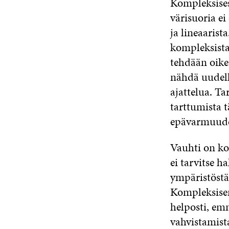
Kompleksises
värisuoria ei
ja lineaarist
kompleksista.
tehdään oike
nähdä uudell
ajattelua. T
tarttumista 
epävarmuuden
Vauhti on ko
ei tarvitse h
ympäristöstä
Kompleksisen
helposti, em
vahvistamist