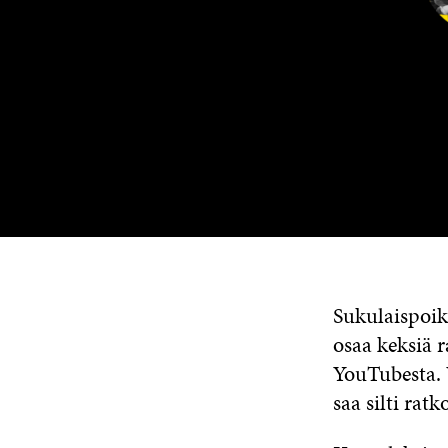
Sukulaispoik
osaa keksiä r
YouTubesta. 
saa silti rat