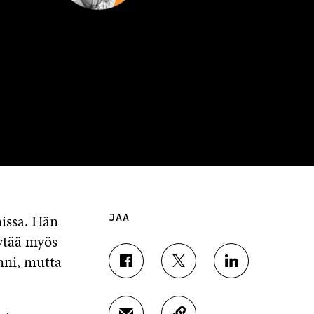
issa. Hän
JAA
öytää myös
nni, mutta
J
J
J
A
A
A
A
A
A
F
T
L