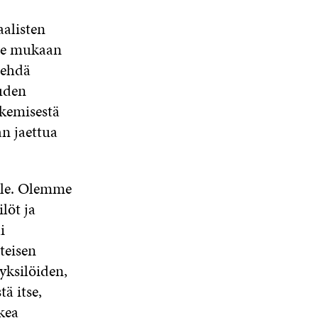
aalisten
mme mukaan
tehdä
uden
kemisestä
n jaettua
lle. Olemme
löt ja
i
teisen
yksilöiden,
ä itse,
kea