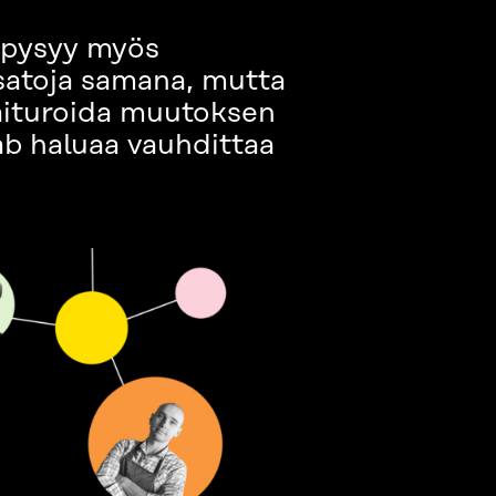
 pysyy myös
isatoja samana, mutta
taituroida muutoksen
Lab haluaa vauhdittaa