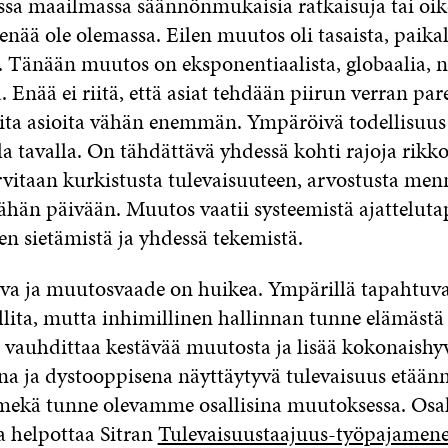
sa maailmassa säännönmukaisia ratkaisuja tai oik
 enää ole olemassa. Eilen muutos oli tasaista, paikal
a. Tänään muutos on eksponentiaalista, globaalia, 
 Enää ei riitä, että asiat tehdään piirun verran pa
ita asioita vähän enemmän. Ympäröivä todellisuus
a tavalla. On tähdättävä yhdessä kohti rajoja rikk
arvitaan kurkistusta tulevaisuuteen, arvostusta men
tähän päivään. Muutos vaatii systeemistä ajatteluta
 sietämistä ja yhdessä tekemistä.
va ja muutosvaade on huikea. Ympärillä tapahtuv
allita, mutta inhimillinen hallinnan tunne elämästä 
 vauhdittaa kestävää muutosta ja lisää kokonaishyv
a ja dystooppisena näyttäytyvä tulevaisuus etäänn
mekä tunne olevamme osallisina muutoksessa. Osa
a helpottaa Sitran
Tulevaisuustaajuus-työpajamen