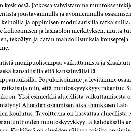
 keskiössä. Jatkossa vahvistamme muutoksentekij
entistä joustavammilla ja avoimemmilla osaamise
keinoilla ja oppimisen modulaarisilla ratkaisuilla.
 kohtaamisen ja läsnäolon merkityksen, mutta t
den, tekoälyn ja datan mahdollisuuksia konsepteja
mme.
entistä monipuolisempaa vaikuttamista ja skaalaut
ekä kansallisilla että kansainvälisillä
mppanuuksilla. Popularisoimme ja levitämme osaa
 ratkaisuja niin, että muutoskyvykkyys rakentuu 
koon. Yksi esimerkki alueellista vaikuttamisesta o
nnistynyt
Alueiden osaamisen aika -hankkeen
Lab-
ien koulutus. Tavoitteena on kasvattaa alueellista 
asiantuntijoiden muutoskyvykkyyttä kahdeksalla eri
n. Keskiössä on alueiden välinen toisilta oppimin