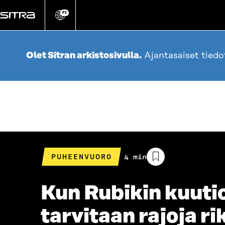
Siirry
suoraan
FI
Vaihda
sivuston
sisältöön
kieli
Olet Sitran arkistosivulla.
Ajantasaiset tied
PUHEENVUORO
Arvioitu
4 min
lukuaika
Kun Rubikin kuutio
tarvitaan rajoja r