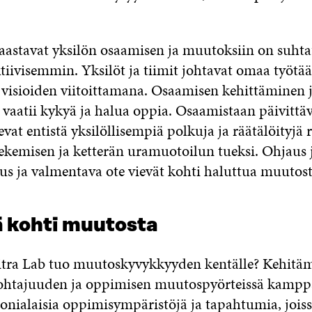
astavat yksilön osaamisen ja muutoksiin on suht
tiivisemmin. Yksilöt ja tiimit johtavat omaa työtää
visioiden viitoittamana. Osaamisen kehittäminen 
vaatii kykyä ja halua oppia. Osaamistaan päivittäv
sevat entistä yksilöllisempiä polkuja ja räätälöityjä 
kemisen ja ketterän uramuotoilun tueksi. Ohjaus j
aus ja valmentava ote vievät kohti haluttua muutost
 kohti muutosta
itra Lab tuo muutoskyvykkyyden kentälle? Kehit
ohtajuuden ja oppimisen muutospyörteissä kamppa
monialaisia oppimisympäristöjä ja tapahtumia, jois