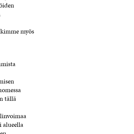
öiden
n
utkimme myös
umista
misen
Suomessa
n tällä
elinvoimaa
 alueella
en.