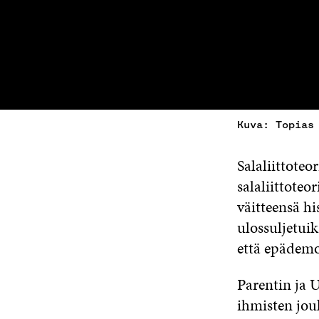
Kuva: Topias
Salaliittoteo
salaliittoteo
väitteensä hi
ulossuljetui
että epädemo
Parentin ja U
ihmisten jou