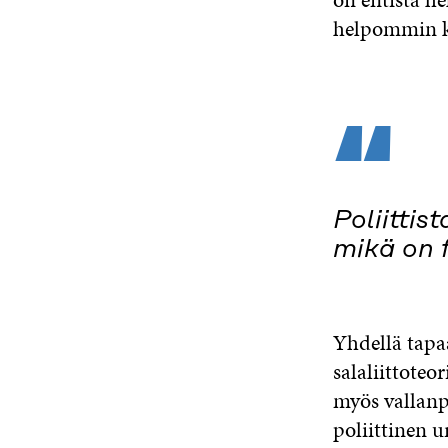
helpommin kr
“
Poliitti
mikä on f
Yhdellä tapa
salaliittoteo
myös vallanp
poliittinen 