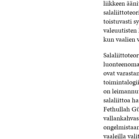
liikkeen ään
salaliittote
toistuvasti s
valeuutisten 
kun vaalien v
Salaliittote
luonteenomais
ovat varasta
toimintalogi
on leimannut
salaliittoa 
Fethullah Gül
vallankahvass
ongelmistaan
vaaleilla val