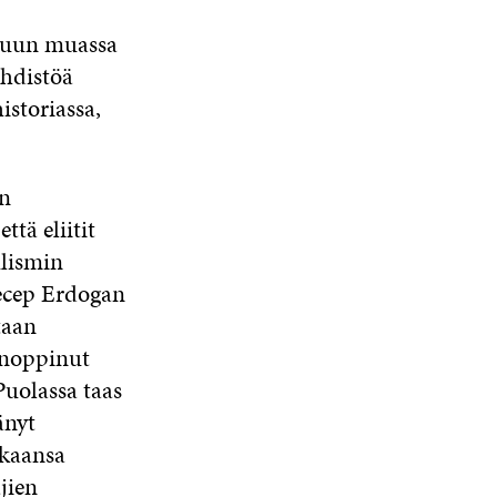
 muun muassa
ehdistöä
istoriassa,
on
tä eliitit
ulismin
Recep Erdogan
taan
onoppinut
Puolassa taas
änyt
ukaansa
jien