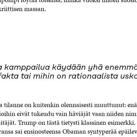
iittisen massan.
sta kamppailua käydään yhä enemmän
akta tai mihin on rationaalista usk
a tilanne on kuitenkin olennaisesti muuttunut: en
rioihin eivät tukeudu vain häviäjät vaan niiden ni
itäjät. Trump on tästä tietysti klassinen esimerkki
uransa sai ensinosteensa Obaman syntyperää epäilev