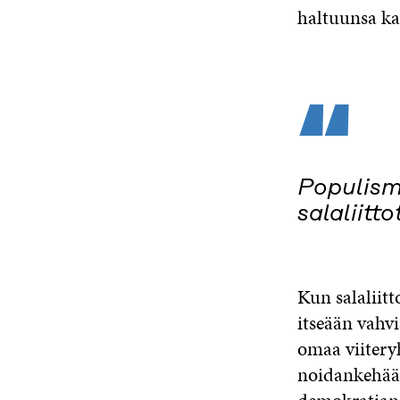
haltuunsa k
“
Populism
salaliitt
Kun salaliitt
itseään vahvi
omaa viitery
noidankehää 