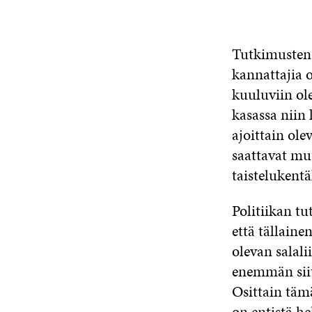
Tutkimusten 
kannattajia o
kuuluviin ole
kasassa niin 
ajoittain ole
saattavat mu
taistelukentä
Politiikan tu
että tällaine
olevan salali
enemmän siit
Osittain tämä
on entistä h