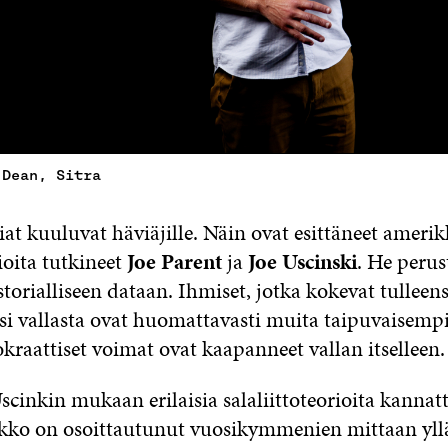
 Dean, Sitra
riat kuuluvat häviäjille. Näin ovat esittäneet amerik
rioita tutkineet
Joe Parent
ja
Joe Uscinski
. He perus
storialliseen dataan. Ihmiset, jotka kokevat tulleen
ksi vallasta ovat huomattavasti muita taipuvaisem
kraattiset voimat ovat kaapanneet vallan itselleen.
scinkin mukaan erilaisia salaliittoteorioita kannat
kko on osoittautunut vuosikymmenien mittaan yll