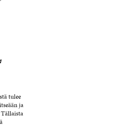
a
stä tulee
itseään ja
Tällaista
ä