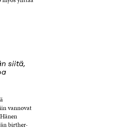
 siitä,
oa
ää
miin vannovat
. Hänen
än birther-