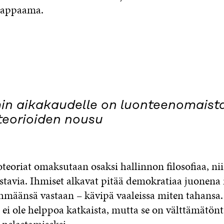
aappaama.
in aikakaudelle on luonteenomaist
oteorioiden nousu
oteoriat omaksutaan osaksi hallinnon filosofiaa, nii
stavia. Ihmiset alkavat pitää demokratiaa juonena 
hmäänsä vastaan – kävipä vaaleissa miten tahansa. 
ei ole helppoa katkaista, mutta se on välttämätönt