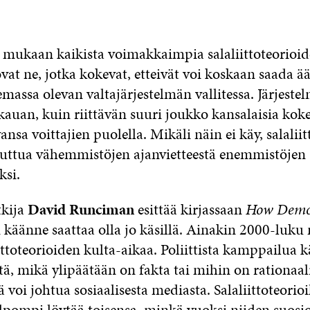
mukaan kaikista voimakkaimpia salaliittoteorioi
vat ne, jotka kokevat, etteivät voi koskaan saada ä
massa olevan valtajärjestelmän vallitessa. Järjeste
kauan, kuin riittävän suuri joukko kansalaisia kok
vansa voittajien puolella. Mikäli näin ei käy, salaliit
uttua vähemmistöjen ajanvietteestä enemmistöjen
ksi.
tkija
David Runciman
esittää kirjassaan
How Demo
n käänne saattaa olla jo käsillä. Ainakin 2000-luku 
ittoteorioiden kulta-aikaa. Poliittista kamppailua
ä, mikä ylipäätään on fakta tai mihin on rationaal
 voi johtua sosiaalisesta mediasta. Salaliittoteorio
elpompi löytää toisensa, minkä vuoksi niiden suosio