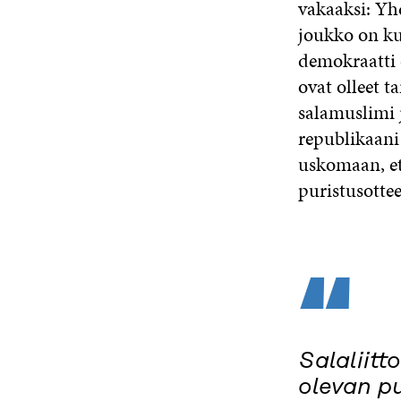
vakaaksi: Yhd
joukko on ku
demokraatti 
ovat olleet 
salamuslimi j
republikaani 
uskomaan, ett
puristusottee
“
Salaliitt
olevan p