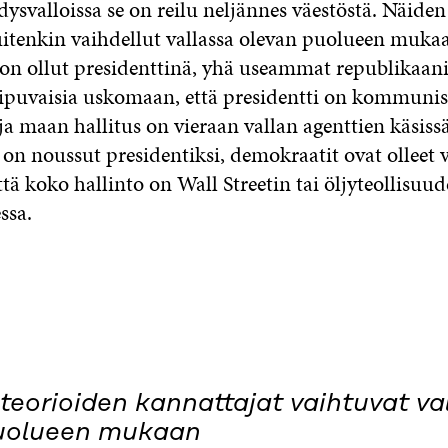
ysvalloissa se on reilu neljännes väestöstä. Näide
itenkin vaihdellut vallassa olevan puolueen muka
on ollut presidenttinä, yhä useammat republikaani
taipuvaisia uskomaan, että presidentti on kommunist
a maan hallitus on vieraan vallan agenttien käsiss
on noussut presidentiksi, demokraatit ovat olleet 
ä koko hallinto on Wall Streetin tai öljyteollisuud
ssa.
oteorioiden kannattajat vaihtuvat va
uolueen mukaan