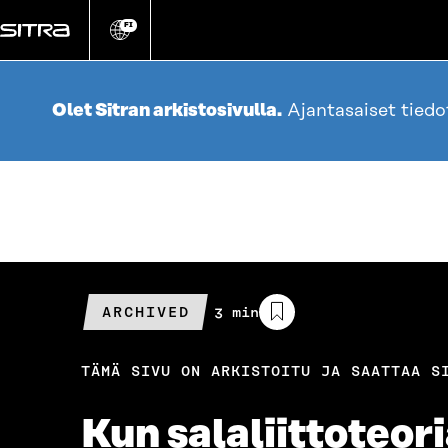
Siirry
suoraan
FI
Vaihda
sivuston
sisältöön
kieli
Olet Sitran arkistosivulla.
Ajantasaiset tied
ARCHIVED
Arvioitu
3 min
lukuaika
TÄMÄ SIVU ON ARKISTOITU JA SAATTAA S
Kun salaliittoteori