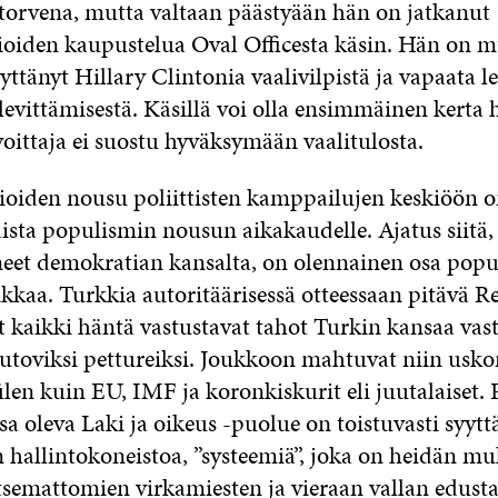
itorvena, mutta valtaan päästyään hän on jatkanut
orioiden kaupustelua Oval Officesta käsin. Hän on
yyttänyt Hillary Clintonia vaalivilpistä ja vapaata l
levittämisestä. Käsillä voi olla ensimmäinen kerta h
oittaja ei suostu hyväksymään vaalitulosta.
orioiden nousu poliittisten kamppailujen keskiöön 
ta populismin nousun aikakaudelle. Ajatus siitä, et
neet demokratian kansalta, on olennainen osa pop
ikkaa. Turkkia autoritäärisessä otteessaan pitävä 
 kaikki häntä vastustavat tahot Turkin kansaa vas
hautoviksi pettureiksi. Joukkoon mahtuvat niin usk
en kuin EU, IMF ja koronkiskurit eli juutalaiset. 
a oleva Laki ja oikeus -puolue on toistuvasti syytt
 hallintokoneistoa, ”systeemiä”, joka on heidän m
itsemattomien virkamiesten ja vieraan vallan edusta