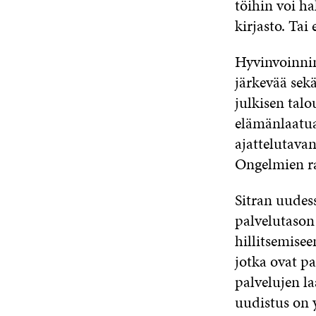
töihin voi ha
kirjasto. Tai
Hyvinvoinnin
järkevää sek
julkisen tal
elämänlaatua
ajattelutava
Ongelmien ra
Sitran uudes
palvelutason
hillitsemisee
jotka ovat pa
palvelujen l
uudistus on 