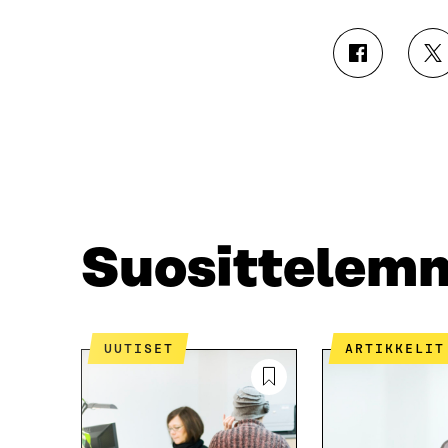
J
J
A
A
A
A
F
T
A
W
C
I
E
T
B
T
O
E
O
R
Suosittelem
K
I
I
S
S
S
S
Ä
A
A
UUTISET
ARTIKKELIT
A
V
V
A
A
U
U
T
T
U