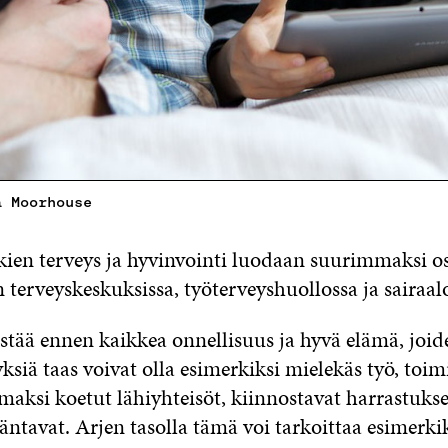
a Moorhouse
ien terveys ja hyvinvointi luodaan suurimmaksi o
terveyskeskuksissa, työterveyshuollossa ja sairaalo
istää ennen kaikkea onnellisuus ja hyvä elämä, joid
ksiä taas voivat olla esimerkiksi mielekäs työ, toim
omaksi koetut lähiyhteisöt, kiinnostavat harrastukse
ntavat. Arjen tasolla tämä voi tarkoittaa esimerkiks