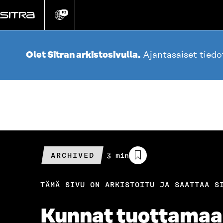
Siirry
suoraan
FI
Vaihda
sivuston
sisältöön
kieli
Olet Sitran arkistosivulla.
Ajantasaiset tied
ARCHIVED
Arvioitu
3 min
lukuaika
TÄMÄ SIVU ON ARKISTOITU JA SAATTAA S
Kunnat tuottamaa