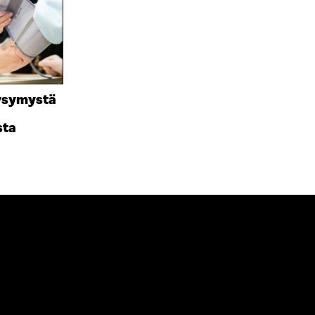
U
T
K
U
U
I
U
U
U
U
D
U
E
D
S
E
symystä
S
S
A
S
sta
I
A
K
I
K
K
U
K
N
U
A
N
S
A
S
S
A
S
A