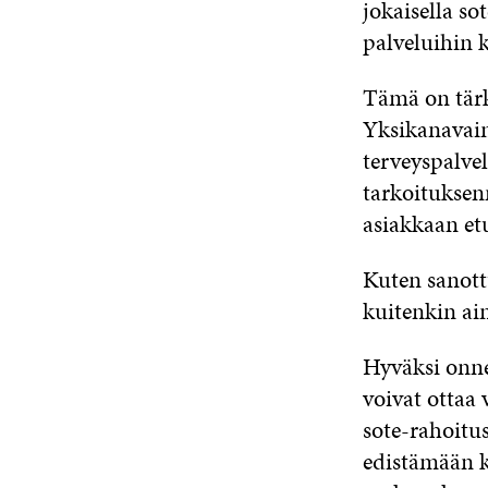
jokaisella so
palveluihin k
Tämä on tärk
Yksikanavaine
terveyspalvel
tarkoituksen
asiakkaan et
Kuten sanott
kuitenkin ai
Hyväksi onne
voivat ottaa 
sote-rahoitus
edistämään k