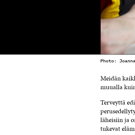
Photo: Joann
Meidän kaikk
muualla kuin 
Terveyttä ed
perusedellyty
läheisiin ja 
tukevat elämä