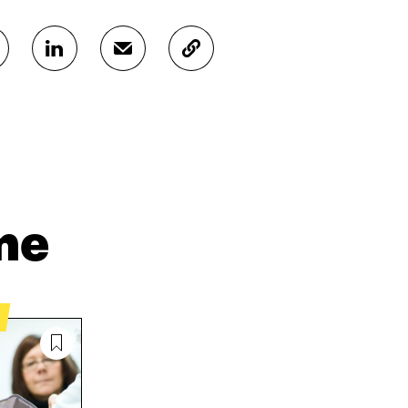
J
J
K
A
A
O
A
A
P
L
S
I
I
Ä
O
N
H
I
K
K
A
E
Ö
R
D
P
T
I
O
I
me
N
S
K
I
T
K
S
I
E
S
L
L
Ä
L
I
A
A
N
V
A
L
A
V
I
U
A
N
T
U
K