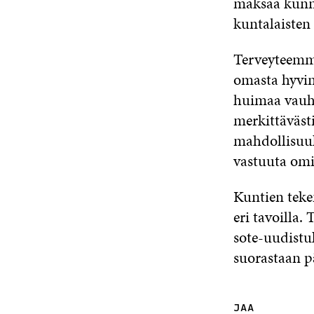
maksaa kunni
kuntalaisten
Terveyteemme
omasta hyvin
huimaa vauh
merkittäväst
mahdollisuuk
vastuuta omi
Kuntien teke
eri tavoilla.
sote-uudistuk
suorastaan p
JAA