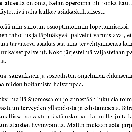
te-alueella on oma, Kelan operoima tili, jonka kaut
äytettävä raha kulkee asiakaskohtaisesti.
eää niin sanotun osaoptimoinnin lopettamiseksi.
n rahoitus ja läpinäkyvät palvelut varmistavat, ett
uja tarvitseva asiakas saa aina tervehtymisensä ka
mukaiset palvelut. Koko järjestelmä valjastetaan 
ua.
ua, sairauksien ja sosiaalisten ongelmien ehkäisem
na niiden hoitamista halvempaa.
ksi meillä Suomessa on jo ennestään lukuisia toimi
vastuun terveyden ylläpidosta ja edistämisestä. Sit
mallissa iso vastuu tästä uskotaan kunnille, joita
untalaisten hyvinvointia. Mallin mukaan sote-järje