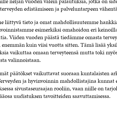
lle neljän vuoden välein palautuksia, jotka on sid
 terveyden edistämiseen ja palveluntarpeen vähent
 liittyvä tieto ja omat mahdollisuutemme hankkia
voinnistamme esimerkiksi omahoidon eri keinoilla
tia. Viiden vuoden päästä tiedämme omasta terv
i enemmän kuin viisi vuotta sitten. Tämä lisää yksi
sia vaikuttaa omaan terveyteensä mutta toki myös
sta valinnoistaan.
mät päätökset vaikuttavat suoraan kuntalaisten ar
 Terveyden ja hyvinvoinnin mahdollistajina kunnat e
sessa sivustaseuraajan rooliin, vaan niille on tarjo
ääosa uudistuksen tavoitteiden saavuttamisessa.