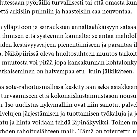
lutessaan pyöräillä turvallisesti tai että omasta ku
 että arkisiin pulmiin ja haasteisiin saa neuvontaa.
 ylläpitoon ja sairauksien ennaltaehkäisyyn satsa
ä ihmisen että systeemin kannalta: se antaa mahdo
ouden kestävyysvajeen pienentämiseen ja parantaa 
. Näköpiirissä oleva huoltosuhteen muutos tarkoitt
n muutosta voi pitää jopa kansakunnan kohtalonk
tkaiseminen on halvempaa etu- kuin jälkikäteen.
sa sote-rahoitusmallissa keskitytään sekä asiakkaa
 turvaamiseen että kokonaiskustannustason nous
n. Iso uudistus nykymalliin ovat niin sanotut palve
lvelujen järjestämisen ja tuottamisen työkaluja ja 
aatu ja hinta voidaan tehdä läpinäkyviksi. Toinen m
yhden rahoituslähteen malli. Tämä on toteutettu ni