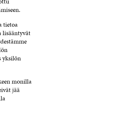
ottu
ämiseen.
 tietoa
 lisääntyvät
eydestämme
lön
 yksilön
keen monilla
ivät jää
lla