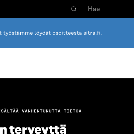
ot työstämme löydät osoitteesta
sitra.fi
.
ISÄLTÄÄ VANHENTUNUTTA TIETOA
n terveyttä