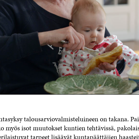
ntasyksy talousarviovalmisteluineen on takana. Pai
o myös isot muutokset kuntien tehtävissä, pakolais
rilaistuvat tarpeet lisäävät kuntapäättäjien haastei