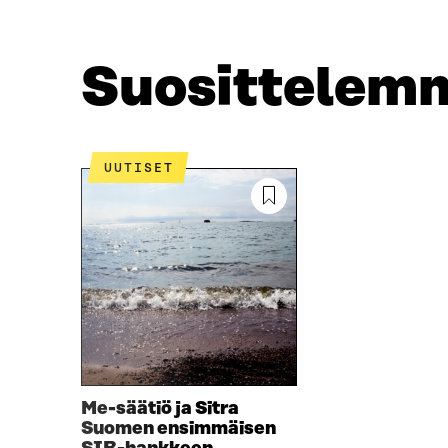
E
T
B
T
O
E
O
R
Suosittelem
K
I
I
S
S
S
S
Ä
A
A
UUTISET
A
V
V
A
A
U
U
T
T
U
U
U
U
U
U
U
U
D
D
E
E
S
S
S
Me-säätiö ja Sitra
S
A
Suomen ensimmäisen
A
I