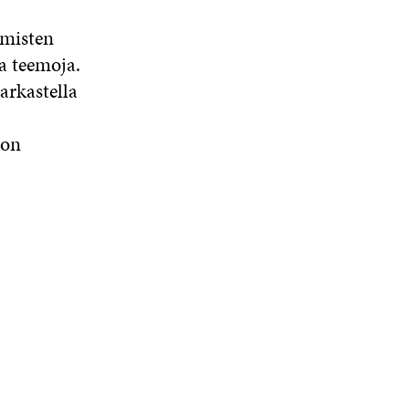
hmisten
a teemoja.
arkastella
don