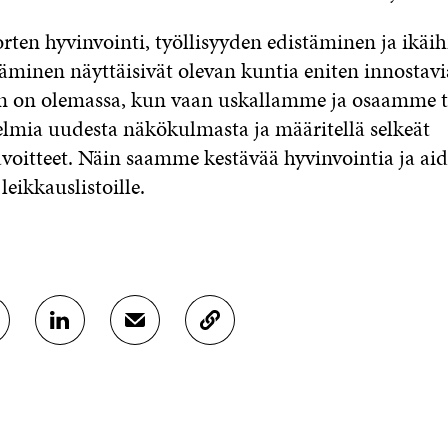
orten hyvinvointi, työllisyyden edistäminen ja ikäi
äminen näyttäisivät olevan kuntia eniten innostavi
n on olemassa, kun vaan uskallamme ja osaamme t
lmia uudesta näkökulmasta ja määritellä selkeät
avoitteet. Näin saamme kestävää hyvinvointia ja ai
eikkauslistoille.
J
J
K
A
A
O
A
A
P
L
S
I
I
Ä
O
N
H
I