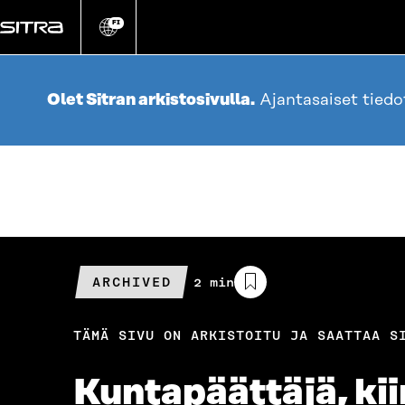
Siirry
suoraan
FI
Vaihda
sivuston
sisältöön
kieli
Olet Sitran arkistosivulla.
Ajantasaiset tied
ARCHIVED
Arvioitu
2 min
lukuaika
TÄMÄ SIVU ON ARKISTOITU JA SAATTAA S
Kuntapäättäjä, kii