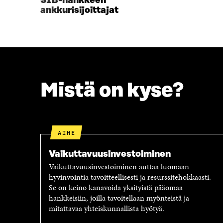
SIB-hankkeen
I
K
ankkurisijoittajat
K
K
K
U
U
N
N
A
A
S
S
S
S
A
Mistä on kyse?
A
AIHE
Vaikuttavuus­investoiminen
Vaikuttavuusinvestoiminen auttaa luomaan
hyvinvointia tavoitteellisesti ja resurssitehokkaasti.
Se on keino kanavoida yksityistä pääomaa
hankkeisiin, joilla tavoitellaan myönteistä ja
mitattavaa yhteiskunnallista hyötyä.