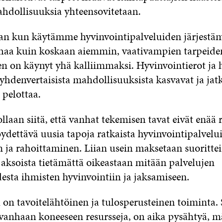
ahdollisuuksia yhteensovitetaan.
n kun käytämme hyvinvointipalveluiden järjestä
aa kuin koskaan aiemmin, vaativampien tarpeide
n on käynyt yhä kalliimmaksi. Hyvinvointierot ja 
 yhdenvertaisista mahdollisuuksista kasvavat ja ja
 pelottaa.
llaan siitä, että vanhat tekemisen tavat eivät enää r
ydettävä uusia tapoja ratkaista hyvinvointipalvelu
 ja rahoittaminen. Liian usein maksetaan suoritteis
 jaksoista tietämättä oikeastaan mitään palvelujen
esta ihmisten hyvinvointiin ja jaksamiseen.
 on tavoitelähtöinen ja tulosperusteinen toiminta. 
 vanhaan koneeseen resursseja, on aika pysähtyä, mä