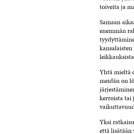
toiveita ja m
Samaan aikaa
enemmän rah
tyydyttämine
kansalaisten
leikkauksista
Yhtä mieltä o
meidän on lö
järjestäminen
kerroista tai
vaikuttavuud
Yksi ratkaisu
että lisätään