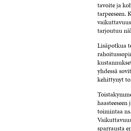
tavoite ja ko
tarpeeseen. 
vaikuttavuus
tarjoutuu nä
Lisäpotkua t
rahoitussopi
kustannukset 
yhdessä sovit
kehittynyt t
Toistakymmen
haasteeseen 
toimintaa ns
Vaikuttavuus
sparrausta e