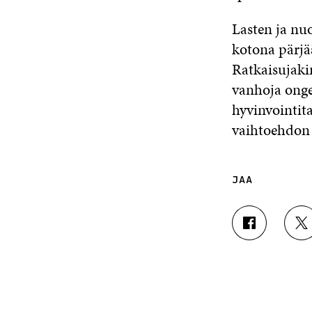
Lasten ja nu
kotona pärjä
Ratkaisujaki
vanhoja onge
hyvinvointit
vaihtoehdon l
JAA
J
J
A
A
A
A
F
T
A
W
C
I