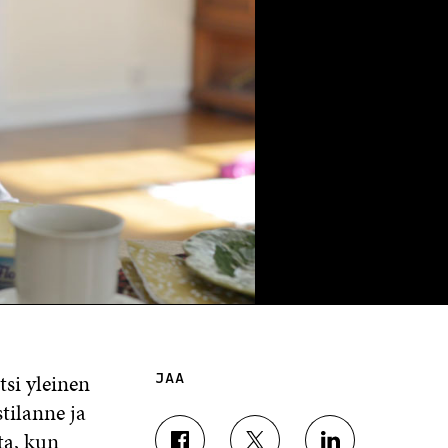
tsi yleinen
JAA
tilanne ja
ta, kun