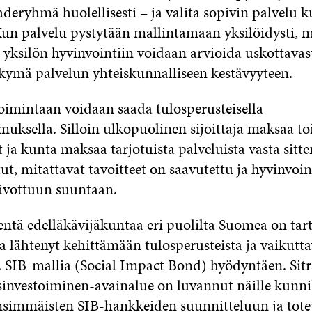
hderyhmä huolellisesti – ja valita sopivin palvelu
Kun palvelu pystytään mallintamaan yksilöidysti, 
 yksilön hyvinvointiin voidaan arvioida uskottavas
kymä palvelun yhteiskunnalliseen kestävyyteen.
oimintaan voidaan saada tulosperusteisella
muksella. Silloin ulkopuolinen sijoittaja maksaa t
ja kunta maksaa tarjotuista palveluista vasta sitte
ut, mitattavat tavoitteet on saavutettu ja hyvinvoin
oivottuun suuntaan.
tä edelläkävijäkuntaa eri puolilta Suomea on tar
ja lähtenyt kehittämään tulosperusteista ja vaikut
. SIB-mallia (Social Impact Bond) hyödyntäen. Sit
investoiminen-avainalue on luvannut näille kunnil
nsimmäisten SIB-hankkeiden suunnitteluun ja tote