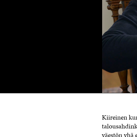
Kiireinen ku
talousahdink
väestön yhä e