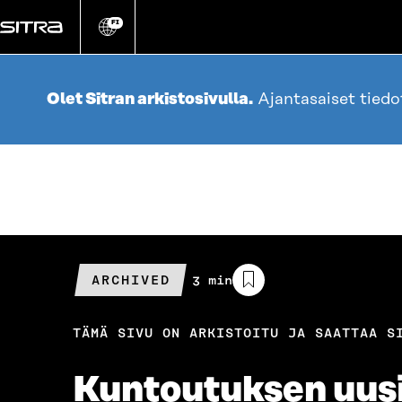
Siirry
suoraan
FI
Vaihda
sivuston
sisältöön
kieli
Olet Sitran arkistosivulla.
Ajantasaiset tied
ARCHIVED
Arvioitu
3 min
lukuaika
TÄMÄ SIVU ON ARKISTOITU JA SAATTAA S
Kuntoutuksen uusi