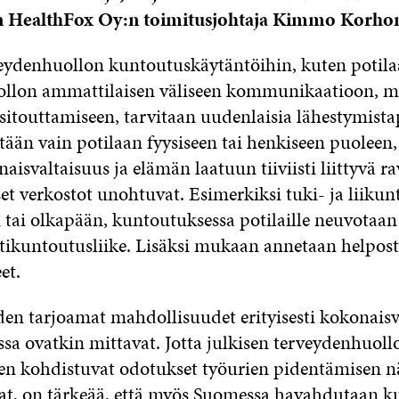
en HealthFox Oy:n toimitusjohtaja Kimmo Korho
veydenhuollon kuntoutuskäytäntöihin, kuten potila
llon ammattilaisen väliseen kommunikaatioon, mo
itouttamiseen, tarvitaan uudenlaisia lähestymistap
tään vain potilaan fyysiseen tai henkiseen puoleen, 
isvaltaisuus ja elämän laatuun tiiviisti liittyvä r
set verkostot unohtuvat.
Esimerkiksi tuki- ja liikun
 tai olkapään, kuntoutuksessa potilaille neuvotaan
kuntoutusliike. Lisäksi mukaan annetaan helpos
et.
den tarjoamat mahdollisuudet erityisesti kokonaisv
sa ovatkin mittavat. Jotta julkisen terveydenhuoll
en kohdistuvat odotukset työurien pidentämisen 
ivat, on tärkeää, että myös Suomessa havahdutaan 