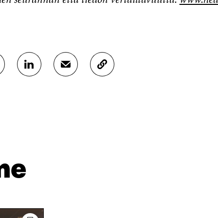
J
J
K
A
A
O
A
A
P
L
S
I
I
Ä
O
N
H
I
K
K
A
E
Ö
R
D
P
T
I
O
I
me
N
S
K
I
T
K
S
I
E
S
L
L
Ä
L
I
A
A
N