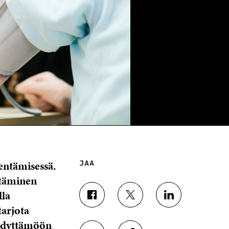
entämisessä.
JAA
ntäminen
lla
J
J
J
tarjota
A
A
A
A
A
A
iihdyttämöön