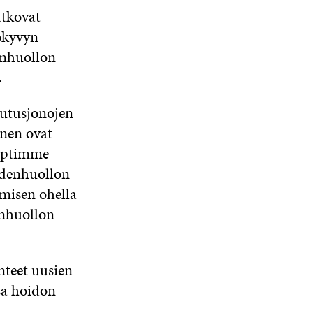
atkovat
ökyvyn
enhuollon
.
outusjonojen
inen ovat
septimme
ydenhuollon
ämisen ohella
enhuollon
nteet uusien
sa hoidon