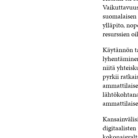
Vaikuttavuus
suomalaisen 
ylläpito, no
resurssien o
Käytännön ta
lyhentäminen
niitä yhteisk
pyrkii ratka
ammattilaise
lähtökohtana
ammattilaise
Kansainvälis
digitaaliste
kokonaisvalt