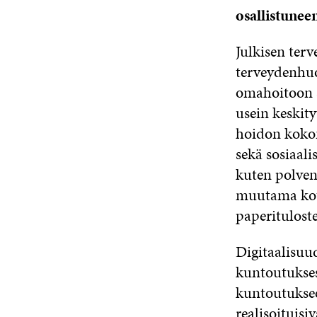
osallistune
Julkisen ter
terveydenhuo
omahoitoon s
usein keskity
hoidon kokona
sekä sosiaali
kuten polven
muutama koti
paperituloste
Digitaalisuu
kuntoutukses
kuntoutukse
realisoituis