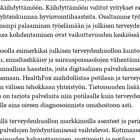
kiihdyttämöön. Kiihdyttämöön valitut yritykset r
yhteiskunnan hyvinvointihaasteita.
Osaltamme ty
peampi palaaminen työelämään ja julkisen terveyd
ikea kohdentaminen ovat vaikuttavuuden keskiössä
solla esimerkiksi julkisen terveydenhuollon kunt
, ennaltaehkäisy ja sairauspoissaolojen vähentäm
unnallisia haasteita, joita digitaalinen palvelukon
isemaan. HealthFox mahdollistaa potilaan ja terve
n välisen tehokkaan yhteistyön. Tietoisuuden lisä
 on tarjota palveluita niin potilaalle kuin terveyd
lle aina oireen diagnosoinnista omahoitoon asti.
illä terveydenhuollon markkinoilla asenteet ja peri
n palvelujen hyödyntämisessä vaihtelevat. Kotimaas
aisuuden hahmottaminen, motivointi ja potilaan