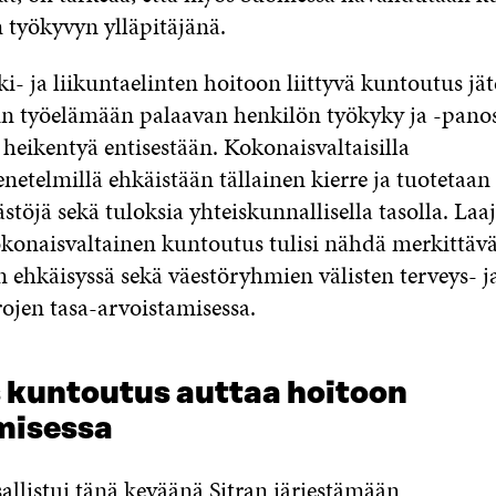
 työkyvyn ylläpitäjänä.
uki- ja liikuntaelinten hoitoon liittyvä kuntoutus jä
oin työelämään palaavan henkilön työkyky ja -panos
heikentyä entisestään. Kokonaisvaltaisilla
etelmillä ehkäistään tällainen kierre ja tuotetaan
töjä sekä tuloksia yhteiskunnallisella tasolla. Laaj
okonaisvaltainen kuntoutus tulisi nähdä merkittäv
 ehkäisyssä sekä väestöryhmien välisten terveys- j
rojen tasa-arvoistamisessa.
 kuntoutus auttaa hoitoon
misessa
allistui tänä keväänä Sitran järjestämään