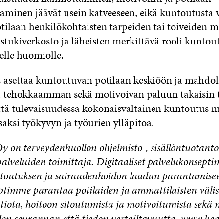
minen jäävät usein katveeseen, eikä kuntoutusta 
otilaan henkilökohtaisten tarpeiden tai toiveiden 
istukiverkosto ja läheisten merkittävä rooli kuntou
elle huomiolle.
s asettaa kuntoutuvan potilaan keskiöön ja mahdol
tehokkaamman sekä motivoivan paluun takaisin t
ttä tulevaisuudessa kokonaisvaltainen kuntoutus m
saksi työkyvyn ja työurien ylläpitoa.
 on terveydenhuollon ohjelmisto-, sisällöntuotanto
palveluiden toimittaja. Digitaaliset palvelukonsept
ntoutuksen ja sairaudenhoidon laadun parantamise
ptimme parantaa potilaiden ja ammattilaisten välis
ota, hoitoon sitoutumista ja motivoitumista sekä 
en seurannan että tiedon vertailtavuutta.
www.heal