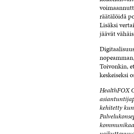
voimaannutta
räätälöidä p
Lisäksi verta
jäävät vähäis
Digitaalisuu
nopeamman, 
Toivonkin, e
keskeiseksi o
HealthFOX Oy
asiantuntija
kehitetty ku
Palvelukonse
kommunikaati
vaikuttavuud