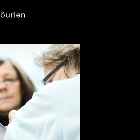
yöurien