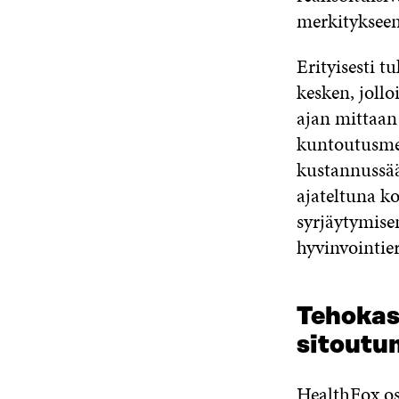
merkitykseen
Erityisesti t
kesken, joll
ajan mittaan 
kuntoutusmen
kustannussääs
ajateltuna k
syrjäytymisen
hyvinvointie
Tehokas
sitoutu
HealthFox os