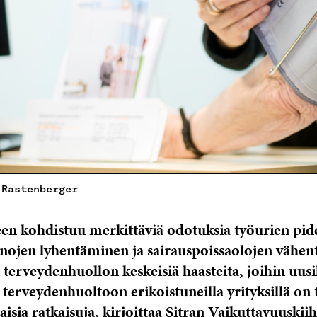
 Rastenberger
en kohdistuu merkittäviä odotuksia työurien pid
nojen lyhentäminen ja sairauspoissaolojen vähe
 terveydenhuollon keskeisiä haasteita, joihin uusi
 terveydenhuoltoon erikoistuneilla yrityksillä on 
aisia ratkaisuja, kirjoittaa Sitran Vaikuttavuusk