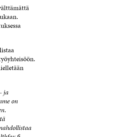
välttämättä
mukaan.
tuksessa
listaa
yöyhteisöön.
ielletään
- ja
imme on
en.
tä
mahdollistaa
thfox.fi
.