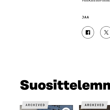
JAA
J
J
A
A
A
A
F
T
A
W
C
I
E
T
B
T
O
E
O
R
Suosittelem
K
I
I
S
S
S
S
Ä
A
A
ARCHIVED
ARCHIVED
A
V