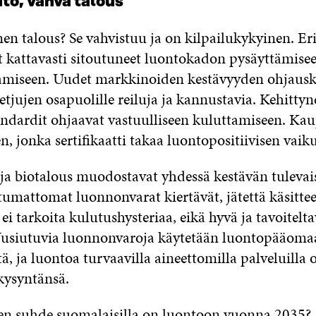
to, vahva talous
n talous? Se vahvistuu ja on kilpailukykyinen. Eri
at kattavasti sitoutuneet luontokadon pysäyttämise
tamiseen. Uudet markkinoiden kestävyyden ohjausk
etjujen osapuolille reiluja ja kannustavia. Kehittyn
ndardit ohjaavat vastuulliseen kuluttamiseen. Kau
en, jonka sertifikaatti takaa luontopositiivisen vaik
 ja biotalous muodostavat yhdessä kestävän tuleva
tumattomat luonnonvarat kiertävät, jätettä käsittee
ei tarkoita kulutushysteriaa, eikä hyvä ja tavoitelt
Uusiutuvia luonnonvaroja käytetään luontopääoma
, ja luontoa turvaavilla aineettomilla palveluilla
kysyntänsä.
en suhde suomalaisilla on luontoon vuonna 2035?