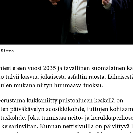
 Sitra
lmiesi eteen vuosi 2035 ja tavallinen suomalainen 
to tulvii kasvua jokaisesta asfaltin raosta. Läheisest
uulen mukana niityn huumaava tuoksu.
rustama kukkaniitty puistoalueen keskellä on
ten päiväkävelyn suosikkikohde, tuttujen kohtaam
tuskohde. Joku tunnistaa neito- ja herukkaperhos
keisarinviitan. Kunnan nettisivuilla on päivittyvä l