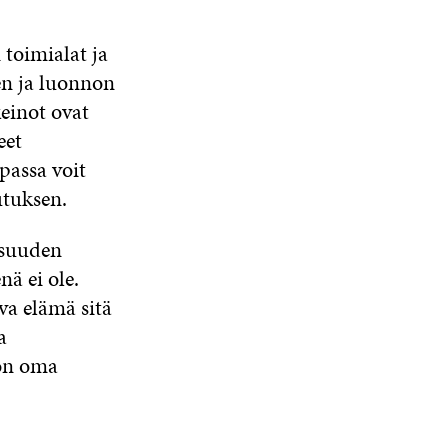
S
K
U
K
S
U
N
U
 toimialat ja
A
N
A
N
I
en ja luonnon
A
S
A
K
S
S
S
einot ovat
K
S
A
S
U
eet
A
A
N
passa voit
A
utuksen.
S
S
A
isuuden
nä ei ole.
ava elämä sitä
a
 on oma