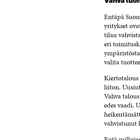
Vahva luon
Entäpä Suome
yritykset ov
tilan vahvis
eri toimitusk
ympäristösta
valita tuotte
Kiertotalous
liiton. Uusiu
Vahva talous 
edes vaadi. 
heikentämättä
vahvistunut 
Entä millain