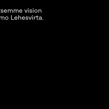
itsemme vision
imo Lehesvirta.