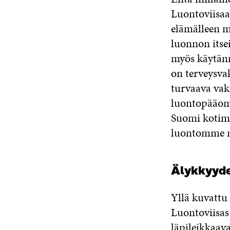
Luontoviisaa
elämälleen m
luonnon itsei
myös käytän
on terveysv
turvaava vak
luontopääom
Suomi kotima
luontomme me
Älykkyydes
Yllä kuvattu
Luontoviisa
läpileikkaav