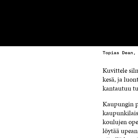
Topias Dean,
Kuvittele si
kesä, ja luon
kantautuu t
Kaupungin pe
kaupunkilais
koulujen ope
löytää upean 