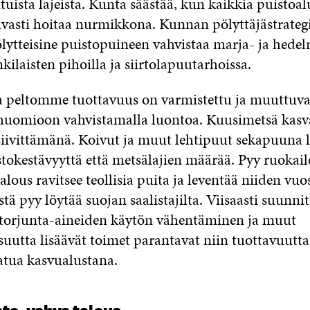
ituista lajeista. Kunta säästää, kun kaikkia puistoalu
kuvasti hoitaa nurmikkona. Kunnan pölyttäjästrategi
ölytteisine puistopuineen vahvistaa marja- ja hede
laisten pihoilla ja siirtolapuutarhoissa.
 peltomme tuottavuus on varmistettu ja muuttuva
u huomioon vahvistamalla luontoa. Kuusimetsä kasv
siivittämänä. Koivut ja muut lehtipuut sekapuuna l
okestävyyttä että metsälajien määrää. Pyy ruokaile
alous ravitsee teollisia puita ja leventää niiden vuo
stä pyy löytää suojan saalistajilta. Viisaasti suunni
y, torjunta-aineiden käytön vähentäminen ja muut
utta lisäävät toimet parantavat niin tuottavuutta
tua kasvualustana.