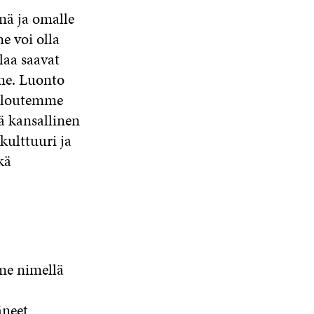
nä ja omalle
e voi olla
laa saavat
me. Luonto
taloutemme
ä kansallinen
ulttuuri ja
kä
mme nimellä
äneet