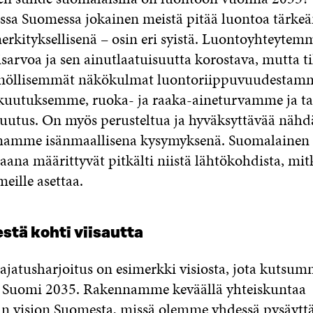
ssa Suomessa jokainen meistä pitää luontoa tärkeä
erkityksellisenä – osin eri syistä. Luontoyhteytemm
sarvoa ja sen ainutlaatuisuutta korostava, mutta ti
nöllisemmät näkökulmat luontoriippuvuudestam
akuutuksemme, ruoka- ja raaka-aineturvamme ja 
uutus. On myös perusteltua ja hyväksyttävää nähd
amme isänmaallisena kysymyksenä. Suomalainen k
ana määrittyvät pitkälti niistä lähtökohdista, mit
ille asettaa.
tä kohti viisautta
 ajatusharjoitus on esimerkki visiosta, jota kutsu
s Suomi 2035. Rakennamme keväällä yhteiskuntaa
an vision Suomesta, missä olemme yhdessä pysäytt