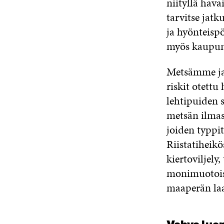
niityllä hava
tarvitse jat
ja hyönteisp
myös kaupunki
Metsämme ja
riskit otett
lehtipuiden 
metsän ilmast
joiden typpit
Riistatiheikö
kiertoviljel
monimuotoisu
maaperän laa