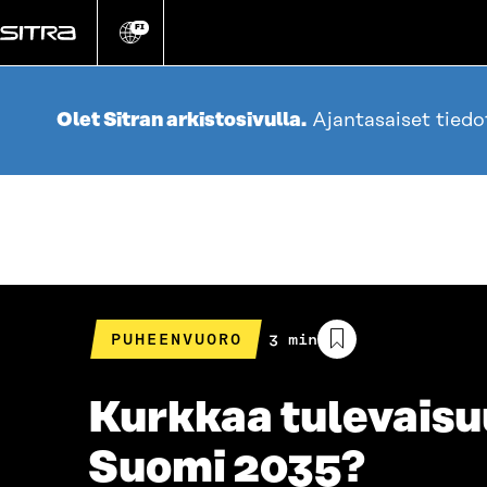
Siirry
suoraan
FI
Vaihda
sivuston
sisältöön
kieli
Olet Sitran arkistosivulla.
Ajantasaiset tied
PUHEENVUORO
Arvioitu
3 min
lukuaika
Kurkkaa tulevaisuu
Suomi 2035?