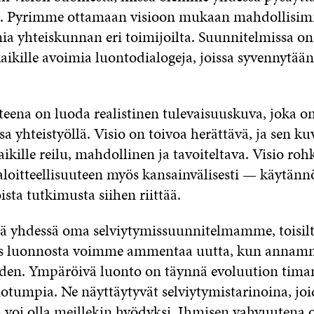
. Pyrimme ottamaan visioon mukaan mahdollisimm
ia yhteiskunnan eri toimijoilta. Suunnitelmissa on 
aikille avoimia luontodialogeja, joissa syvennytää
teena on luoda realistinen tulevaisuuskuva, joka o
sa yhteistyöllä. Visio on toivoa herättävä, ja sen 
kille reilu, mahdollinen ja tavoiteltava. Visio roh
aloitteellisuuteen myös kansainvälisesti — käytän
ista tutkimusta siihen riittää.
dä yhdessä oma selviytymissuunnitelmamme, toisi
s luonnosta voimme ammentaa uutta, kun annamme
en. Ympäröivä luonto on täynnä evoluution timant
iotumpia. Ne näyttäytyvät selviytymistarinoina, jo
 voi olla meillekin hyödyksi. Ihmisen vahvuutena 