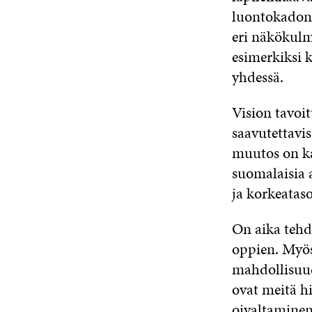
luontokadon
eri näkökulm
esimerkiksi k
yhdessä.
Vision tavoit
saavutettavis
muutos on kai
suomalaisia 
ja korkeataso
On aika teh
oppien. Myö
mahdollisuud
ovat meitä h
oivaltaminen