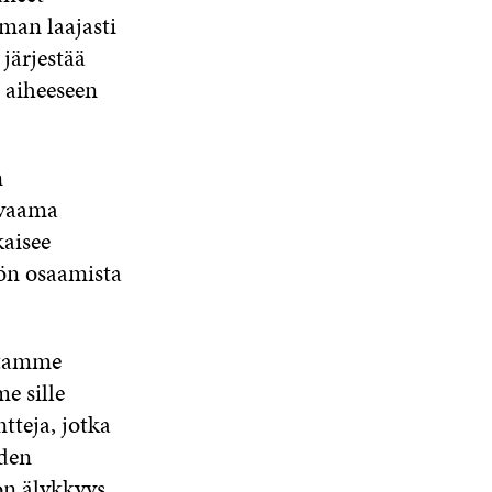
an laajasti
järjestää
n aiheeseen
n
kuvaama
kaisee
nön osaamista
ltamme
 sille
teja, jotka
iden
on älykkyys,