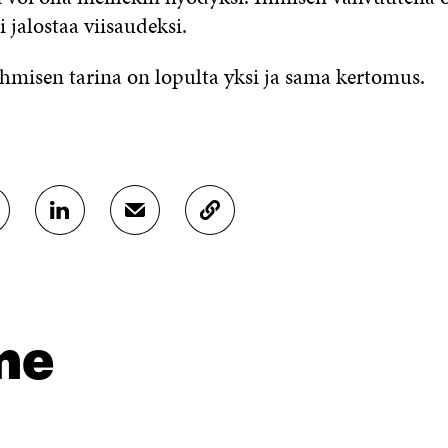
i jalostaa viisaudeksi.
hmisen tarina on lopulta yksi ja sama kertomus.
J
J
K
A
A
O
A
A
P
L
S
I
I
Ä
O
N
H
I
K
K
A
me
E
Ö
R
D
P
T
I
O
I
N
S
K
I
T
K