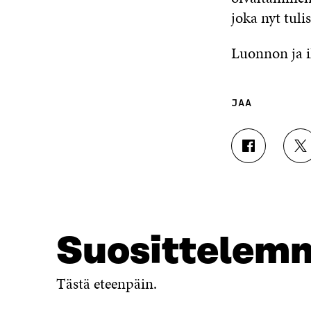
joka nyt tulis
Luonnon ja i
JAA
J
J
A
A
A
A
F
T
A
W
C
I
E
T
Suosittelem
B
T
O
E
O
R
Tästä eteenpäin.
K
I
I
S