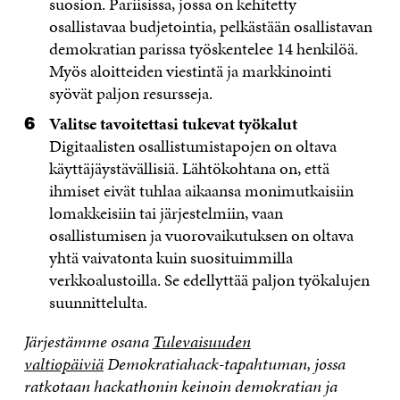
suosion. Pariisissa, jossa on kehitetty
osallistavaa budjetointia, pelkästään osallistavan
demokratian parissa työskentelee 14 henkilöä.
Myös aloitteiden viestintä ja markkinointi
syövät paljon resursseja.
Valitse tavoitettasi tukevat työkalut
Digitaalisten osallistumistapojen on oltava
käyttäjäystävällisiä. Lähtökohtana on, että
ihmiset eivät tuhlaa aikaansa monimutkaisiin
lomakkeisiin tai järjestelmiin, vaan
osallistumisen ja vuorovaikutuksen on oltava
yhtä vaivatonta kuin suosituimmilla
verkkoalustoilla. Se edellyttää paljon työkalujen
suunnittelulta.
Järjestämme osana
Tulevaisuuden
valtiopäiviä
Demokratiahack-tapahtuman, jossa
ratkotaan hackathonin keinoin demokratian ja