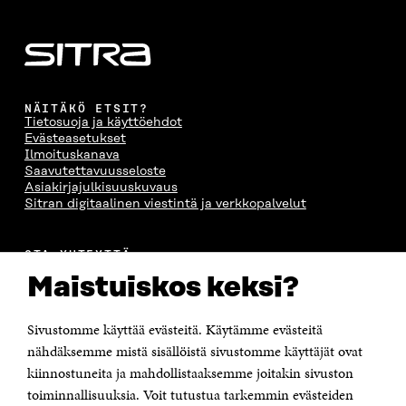
NÄITÄKÖ ETSIT?
Tietosuoja ja käyttöehdot
Evästeasetukset
Ilmoituskanava
Saavutettavuusseloste
Asiakirjajulkisuuskuvaus
Sitran digitaalinen viestintä ja verkkopalvelut
OTA YHTEYTTÄ
Suomen itsenäisyyden juhlarahasto Sitra
Maistuiskos keksi?
Itämerenkatu 11-13, PL 160,
00181 Helsinki
Sivustomme käyttää evästeitä. Käytämme evästeitä
Puhelin +358 294 618 991
Sähköpostiosoite
nähdäksemme mistä sisällöistä sivustomme käyttäjät ovat
etunimi.sukunimi@sitra.fi tai sitra@sitra.fi
kiinnostuneita ja mahdollistaaksemme joitakin sivuston
toiminnallisuuksia. Voit tutustua tarkemmin evästeiden
Saapumisohjeet