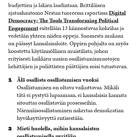
budjettien ja lakien laadintaan. Brittiläisen
ajatushautomo Nestan tuoreessa raportissa
Digital
Democracy: The Tools Transforming Political
Engagement
esitellään 13 kiinnostavaa kokeilua ja
vedetään yhteen niiden oppeja. Suomesta mukaan
on päässyt kansalaisaloite. Oppien pohjalta on myös
koostettu käytännöllinen muistilista, johon
erityisesti kaikkien uusien osallistumismuotojen
kehittäjien ja poliittisten päättäjien soisi tutustuvan.
Älä osallista osallistamisen vuoksi
Osallistumisen on oltava vaikuttavaa. Mikäli
tätä ei pystytä lupaamaan, ei kansalaisia kannata
sitouttaa osallistaviin prosesseihin.
Näennäisosallistaminen nakertaa demokratian
hyväksyttävyyttä entisestään.
Mieti huolella, mihin kansalaisten
osallistumisella pyritään