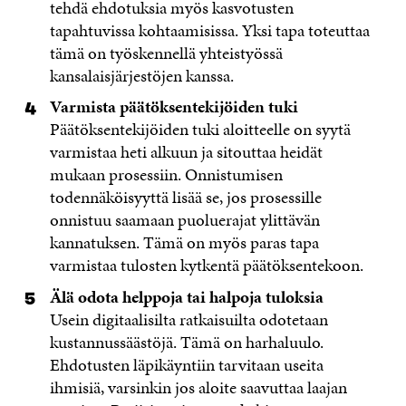
tehdä ehdotuksia myös kasvotusten
tapahtuvissa kohtaamisissa. Yksi tapa toteuttaa
tämä on työskennellä yhteistyössä
kansalaisjärjestöjen kanssa.
Varmista päätöksentekijöiden tuki
Päätöksentekijöiden tuki aloitteelle on syytä
varmistaa heti alkuun ja sitouttaa heidät
mukaan prosessiin. Onnistumisen
todennäköisyyttä lisää se, jos prosessille
onnistuu saamaan puoluerajat ylittävän
kannatuksen. Tämä on myös paras tapa
varmistaa tulosten kytkentä päätöksentekoon.
Älä odota helppoja tai halpoja tuloksia
Usein digitaalisilta ratkaisuilta odotetaan
kustannussäästöjä. Tämä on harhaluulo.
Ehdotusten läpikäyntiin tarvitaan useita
ihmisiä, varsinkin jos aloite saavuttaa laajan