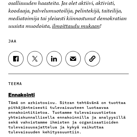
osallisuuden haasteita. Jos olet aktiivi, aktivisti,
koodaaja, palvelumuotoilija, pelintekijä, taiteilija,
mediatoimija tai yleisesti kiinnostunut demokratian
uusista muodoista,
ilmoittaudu mukaan
!
JAA
J
J
J
J
K
A
A
A
A
O
A
A
A
A
P
F
T
L
S
I
A
W
I
Ä
O
TEEMA
C
I
N
H
I
E
T
K
K
A
Ennakointi
B
T
E
Ö
R
Tämä on arkistosivu. Sitran tehtävänä on tuottaa
O
E
D
P
T
pitkäjänteisesti tulevaisuuteen luotaavaa
O
R
I
O
I
ennakointitietoa. Tuotamme tulevaisuustietoa
K
I
N
S
K
yhteiskunnallisella ennakoinnilla ja analyysillä
I
S
I
T
K
sekä vahvistamme ihmisten ja organisaatioiden
S
S
S
I
E
tulevaisuusajattelua ja kykyä vaikuttaa
tulevaisuuden kehityssuuntiin.
S
Ä
S
L
L