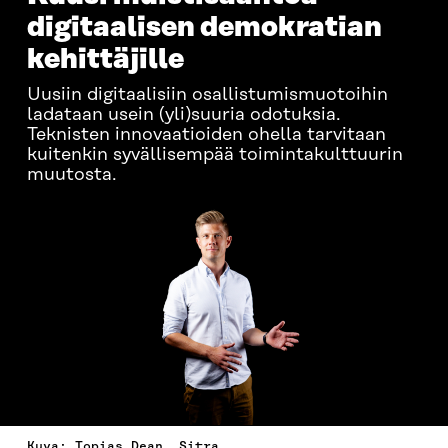
digitaalisen demokratian
kehittäjille
Uusiin digitaalisiin osallistumismuotoihin
ladataan usein (yli)suuria odotuksia.
Teknisten innovaatioiden ohella tarvitaan
kuitenkin syvällisempää toimintakulttuurin
muutosta.
Kuva: Topias Dean, Sitra