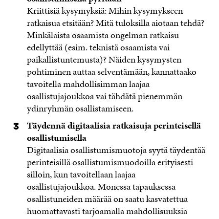
Kriittisiä kysymyksiä: Mihin kysymykseen
ratkaisua etsitään? Mitä tuloksilla aiotaan tehdä?
Minkälaista osaamista ongelman ratkaisu
edellyttää (esim. teknistä osaamista vai
paikallistuntemusta)? Näiden kysymysten
pohtiminen auttaa selventämään, kannattaako
tavoitella mahdollisimman laajaa
osallistujajoukkoa vai tähdätä pienemmän
ydinryhmän osallistamiseen.
Täydennä digitaalisia ratkaisuja perinteisellä
osallistumisella
Digitaalisia osallistumismuotoja syytä täydentää
perinteisillä osallistumismuodoilla erityisesti
silloin, kun tavoitellaan laajaa
osallistujajoukkoa. Monessa tapauksessa
osallistuneiden määrää on saatu kasvatettua
huomattavasti tarjoamalla mahdollisuuksia