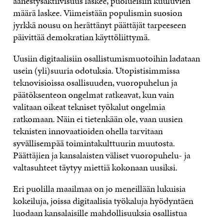
äänestysaktiivisuus laskee, puolueisiin kuuluvien
määrä laskee. Viimeistään populismin suosion
jyrkkä nousu on herättänyt päättäjät tarpeeseen
päivittää demokratian käyttöliittymä.
Uusiin digitaalisiin osallistumismuotoihin ladataan
usein (yli)suuria odotuksia. Utopistisimmissa
teknovisioissa osallisuuden, vuoropuhelun ja
päätöksenteon ongelmat ratkeavat, kun vain
valitaan oikeat tekniset työkalut ongelmia
ratkomaan. Näin ei tietenkään ole, vaan uusien
teknisten innovaatioiden ohella tarvitaan
syvällisempää toimintakulttuurin muutosta.
Päättäjien ja kansalaisten väliset vuoropuhelu- ja
valtasuhteet täytyy miettiä kokonaan uusiksi.
Eri puolilla maailmaa on jo meneillään lukuisia
kokeiluja, joissa digitaalisia työkaluja hyödyntäen
luodaan kansalaisille mahdollisuuksia osallistua