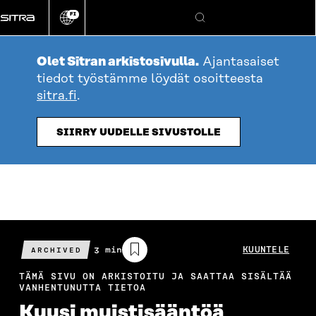
Siirry
FI
suoraan
Vaihda
Hae
sivuston
sisältöön
kieli
Olet Sitran arkistosivulla.
Ajantasaiset
tiedot työstämme löydät osoitteesta
sitra.fi
.
SIIRRY UUDELLE SIVUSTOLLE
Arvioitu
3 min
KUUNTELE
ARCHIVED
lukuaika
TÄMÄ SIVU ON ARKISTOITU JA SAATTAA SISÄLTÄÄ
VANHENTUNUTTA TIETOA
Kuusi muistisääntöä