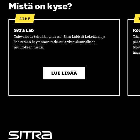
A
Mistä on kyse?
AIHE
Sitra Lab
Ko
Tulevaisuus tehdään yhdessä. Sitra Labissä kokeillaan ja
Tämä
kehitetään käytännön ratkaisuja yhteiskunnallisen
päät
muutoksen tueksi.
tule
haas
LUE LISÄÄ