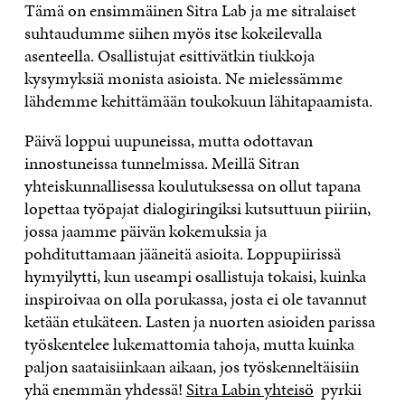
Tämä on ensimmäinen Sitra Lab ja me sitralaiset
suhtaudumme siihen myös itse kokeilevalla
asenteella. Osallistujat esittivätkin tiukkoja
kysymyksiä monista asioista. Ne mielessämme
lähdemme kehittämään toukokuun lähitapaamista.
Päivä loppui uupuneissa, mutta odottavan
innostuneissa tunnelmissa. Meillä Sitran
yhteiskunnallisessa koulutuksessa on ollut tapana
lopettaa työpajat dialogiringiksi kutsuttuun piiriin,
jossa jaamme päivän kokemuksia ja
pohdituttamaan jääneitä asioita. Loppupiirissä
hymyilytti, kun useampi osallistuja tokaisi, kuinka
inspiroivaa on olla porukassa, josta ei ole tavannut
ketään etukäteen. Lasten ja nuorten asioiden parissa
työskentelee lukemattomia tahoja, mutta kuinka
paljon saataisiinkaan aikaan, jos työskenneltäisiin
yhä enemmän yhdessä!
Sitra Labin yhteisö
pyrkii