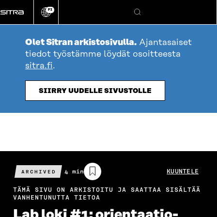
Siirry
FI
suoraan
Vaihda
Hae
sivuston
sisältöön
kieli
Olet Sitran arkistosivulla.
Ajantasaiset
tiedot työstämme löydät osoitteesta
sitra.fi
.
SIIRRY UUDELLE SIVUSTOLLE
Arvioitu
4 min
KUUNTELE
ARCHIVED
lukuaika
TÄMÄ SIVU ON ARKISTOITU JA SAATTAA SISÄLTÄÄ
VANHENTUNUTTA TIETOA
Lab loki #1: orientaatio­