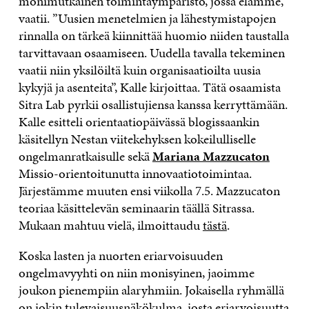
monimutkainen toimintaympäristö, jossa elämme,
vaatii. ”Uusien menetelmien ja lähestymistapojen
rinnalla on tärkeä kiinnittää huomio niiden taustalla
tarvittavaan osaamiseen. Uudella tavalla tekeminen
vaatii niin yksilöiltä kuin organisaatioilta uusia
kykyjä ja asenteita”, Kalle kirjoittaa. Tätä osaamista
Sitra Lab pyrkii osallistujiensa kanssa kerryttämään.
Kalle esitteli orientaatiopäivässä blogissaankin
käsitellyn Nestan viitekehyksen kokeilulliselle
ongelmanratkaisulle sekä
Mariana Mazzucaton
Missio-orientoitunutta innovaatiotoimintaa.
Järjestämme muuten ensi viikolla 7.5. Mazzucaton
teoriaa käsittelevän seminaarin täällä Sitrassa.
Mukaan mahtuu vielä, ilmoittaudu
tästä
.
Koska lasten ja nuorten eriarvoisuuden
ongelmavyyhti on niin monisyinen, jaoimme
joukon pienempiin alaryhmiin. Jokaisella ryhmällä
on jokin tulevaisuusnäkökulma, josta eriarvoisuutta