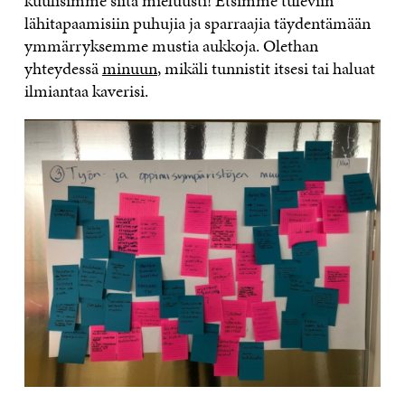
kuulisimme siitä mieluusti! Etsimme tuleviin
lähitapaamisiin puhujia ja sparraajia täydentämään
ymmärryksemme mustia aukkoja. Olethan
yhteydessä
minuun
, mikäli tunnistit itsesi tai haluat
ilmiantaa kaverisi.