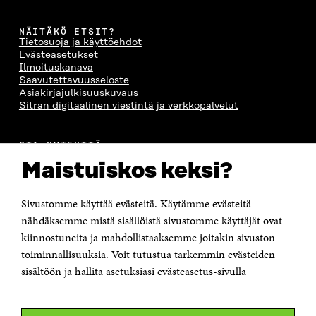
NÄITÄKÖ ETSIT?
Tietosuoja ja käyttöehdot
Evästeasetukset
Ilmoituskanava
Saavutettavuusseloste
Asiakirjajulkisuuskuvaus
Sitran digitaalinen viestintä ja verkkopalvelut
OTA YHTEYTTÄ
Suomen itsenäisyyden juhlarahasto Sitra
Maistuiskos keksi?
Itämerenkatu 11-13, PL 160,
00181 Helsinki
Sivustomme käyttää evästeitä. Käytämme evästeitä
Puhelin +358 294 618 991
Sähköpostiosoite
nähdäksemme mistä sisällöistä sivustomme käyttäjät ovat
etunimi.sukunimi@sitra.fi tai sitra@sitra.fi
kiinnostuneita ja mahdollistaaksemme joitakin sivuston
toiminnallisuuksia. Voit tutustua tarkemmin evästeiden
Saapumisohjeet
sisältöön ja hallita asetuksiasi evästeasetus-sivulla
Y-tunnus 0202132-3
OLEMME NÄISSÄ SOMEISSA