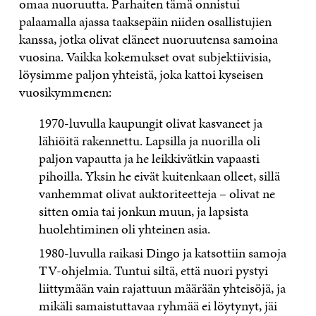
omaa nuoruutta. Parhaiten tämä onnistui
palaamalla ajassa taaksepäin niiden osallistujien
kanssa, jotka olivat eläneet nuoruutensa samoina
vuosina. Vaikka kokemukset ovat subjektiivisia,
löysimme paljon yhteistä, joka kattoi kyseisen
vuosikymmenen:
1970-luvulla kaupungit olivat kasvaneet ja
lähiöitä rakennettu. Lapsilla ja nuorilla oli
paljon vapautta ja he leikkivätkin vapaasti
pihoilla. Yksin he eivät kuitenkaan olleet, sillä
vanhemmat olivat auktoriteetteja – olivat ne
sitten omia tai jonkun muun, ja lapsista
huolehtiminen oli yhteinen asia.
1980-luvulla raikasi Dingo ja katsottiin samoja
TV-ohjelmia. Tuntui siltä, että nuori pystyi
liittymään vain rajattuun määrään yhteisöjä, ja
mikäli samaistuttavaa ryhmää ei löytynyt, jäi