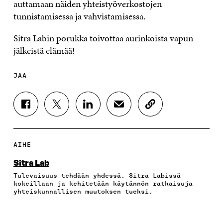
auttamaan näiden yhteistyöverkostojen
tunnistamisessa ja vahvistamisessa.
Sitra Labin porukka toivottaa aurinkoista vapun
jälkeistä elämää!
JAA
J
J
J
J
K
A
A
A
A
O
A
A
A
A
P
F
T
L
S
I
A
W
I
Ä
O
AIHE
C
I
N
H
I
E
T
K
K
A
Sitra Lab
B
T
E
Ö
R
Tulevaisuus tehdään yhdessä. Sitra Labissä
O
E
D
P
T
kokeillaan ja kehitetään käytännön ratkaisuja
O
R
I
O
I
yhteiskunnallisen muutoksen tueksi.
K
I
N
S
K
I
S
I
T
K
S
S
S
I
E