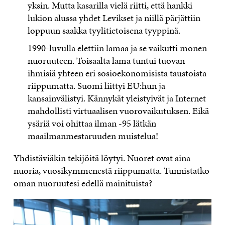
yksin. Mutta kasarilla vielä riitti, että hankki
lukion alussa yhdet Levikset ja niillä pärjättiin
loppuun saakka tyylitietoisena tyyppinä.
1990-luvulla elettiin lamaa ja se vaikutti monen
nuoruuteen. Toisaalta lama tuntui tuovan
ihmisiä yhteen eri sosioekonomisista taustoista
riippumatta. Suomi liittyi EU:hun ja
kansainvälistyi. Kännykät yleistyivät ja Internet
mahdollisti virtuaalisen vuorovaikutuksen. Eikä
ysäriä voi ohittaa ilman -95 lätkän
maailmanmestaruuden muistelua!
Yhdistäviäkin tekijöitä löytyi. Nuoret ovat aina
nuoria, vuosikymmenestä riippumatta. Tunnistatko
oman nuoruutesi edellä mainituista?