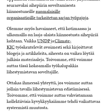
seuraavaksi
aihepiirin soveltamisesta
kiinnostuneille
suomalaisille
organisaatioille
tarkoitetun
sarjan työpajoja
.
Olemme myös havainneet, että kotimaassa ja
ulkomailla on laaja-alaista kiinnostusta aihepiiriä
kohtaan.
Vaikka
UNDP
ja
Climate-
KIC
työskentelevät avoimesti sekä kirjoittavat
b
logeja ja artikkeleita, aiheesta on
vaikea löytää
julkisia
materiaaleja.
Toivomme, että voimme
auttaa tässä kokoamalla
työkalupakkia
lähestymistavan soveltajille.
Ottakaa ihmeessä yhteyttä, jos voimme auttaa
jollain tavalla lähestymistavan
edistämisessä
.
Toivomme, että voimme auttaa vahvistamaan
kollektiivisia kyvykkyyksiämme tehdä vaikuttavaa
systeemistä muutosta.