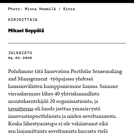
Photo: Minna Hemmilä / Sitra
KIRJOITTAJA
Mikael Seppälä
JULKAISTU
04.02.2020
Pohdimme tätä Innovation Portfolio Sensemaking
and Management -työpajassa yhdessä
kansainvälisten kumppaniemme kanssa. Saimme
vieraaksemme
lähes 40 yhteiskunnallista
muutoksentekijää
20 organisaatioista, ja
tavoitteena
oli luoda
jaettua ymmärrystä
innovaatioportfolioista ja niiden soveltamisesta.
Koska lähestymistapa ei ole vakiintunut
eikä
sen
laajamittaista soveltamista harrasta vielä