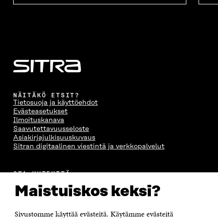
NÄITÄKÖ ETSIT?
Tietosuoja ja käyttöehdot
Evästeasetukset
Ilmoituskanava
Saavutettavuusseloste
Asiakirjajulkisuuskuvaus
Sitran digitaalinen viestintä ja verkkopalvelut
OTA YHTEYTTÄ
Suomen itsenäisyyden juhlarahasto Sitra
Maistuiskos keksi?
Itämerenkatu 11-13, PL 160,
00181 Helsinki
Sivustomme käyttää evästeitä. Käytämme evästeitä
Puhelin +358 294 618 991