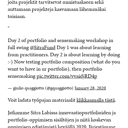
joita projektit tarvitsevat onnistuakseen
sekä
auttamaan projekteja kasvamaan lähemmäksi
toisiaan.
“
Day 2 of portfolio and sensemaking workshop in
full swing
@SitraFund
Day 1 was about learning
from practitioners. Day 2 is about learning by doing
:-) Now testing portfolio composition (what do you
want to have in ur portfolio), then portfolio
sensemaking
pic.twitter.com/vvaidjRD4p
— giulio quaggiotto (@gquaggiotto)
January 28, 2020
Voit ladata työpajan materiaalit
klikkaamalla tästä
.
Jatkamme Sitra Labissa
innovaatioportfolioi
den
ja
portfolio-oppimisen
sisältöjen
ja niitä koskevan
oppimisen edistämistä
keväällä 2020
.
Järjestämme