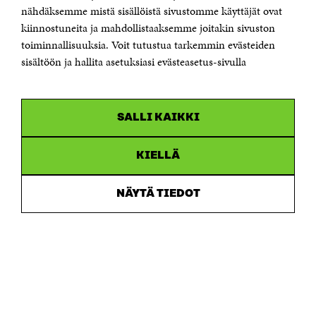
Sähköpostiosoite
nähdäksemme mistä sisällöistä sivustomme käyttäjät ovat
etunimi.sukunimi@sitra.fi tai sitra@sitra.fi
kiinnostuneita ja mahdollistaaksemme joitakin sivuston
toiminnallisuuksia. Voit tutustua tarkemmin evästeiden
Saapumisohjeet
sisältöön ja hallita asetuksiasi evästeasetus-sivulla
Y-tunnus 0202132-3
OLEMME NÄISSÄ SOMEISSA
SALLI KAIKKI
Facebook
Avautuu
uudessa
Linkedin
ikkunassa
KIELLÄ
Avautuu
uudessa
Youtube
ikkunassa
Avautuu
NÄYTÄ TIEDOT
uudessa
Instagram
ikkunassa
Avautuu
uudessa
ikkunassa