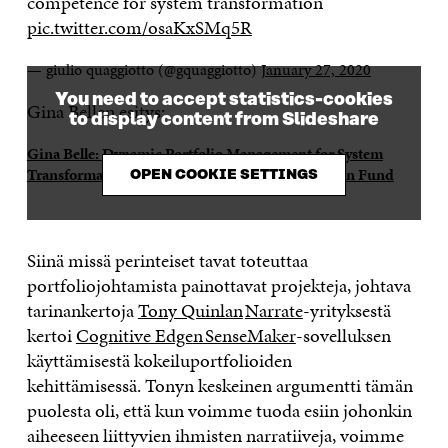
competence for system transformation
pic.twitter.com/osaKxSMq5R
— giulio quaggiotto (@gquaggiotto)
January 27, 2020
You need to accept statistics-cookies
Gina Bellen esitys:
to display content from Slideshare
Gina Belle: Dynamic Portfolio Management for System
Transformation
from
Sitra the Finnish Innovation Fund
OPEN COOKIE SETTINGS
Siinä missä perinteiset tavat t
oteuttaa
portfoliojohtamista
painottavat projekteja,
johtava
tarinankertoja
Tony Quinlan
Narrate
-yrityksestä
kertoi
Cognitive Edge
n
SenseMaker
-sovelluksen
käyttämisestä kokeiluportfolioiden
kehittämisessä.
To
nyn keskeinen
argumentti tämän
puolesta oli
, että kun voimme tuoda esiin
johonkin
aiheeseen liittyvien ihmisten narratiiveja,
voimme