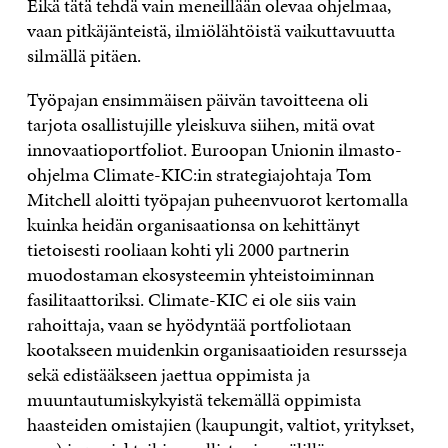
Eikä tätä tehdä vain meneillään olevaa ohjelmaa,
vaan pitkäjänteistä, ilmiölähtöistä vaikuttavuutta
silmällä pitäen.
Työpajan ensimmäisen päivän tavoitteena oli
tarjota osallistujille yleiskuva siihen, mitä ovat
innovaatioportfoliot. Euroopan Unionin ilmasto-
ohjelma Climate-KIC:in strategiajohtaja Tom
Mitchell aloitti työpajan puheenvuorot kertomalla
kuinka heidän organisaationsa on kehittänyt
tietoisesti rooliaan kohti yli 2000 partnerin
muodostaman ekosysteemin yhteistoiminnan
fasilitaattoriksi. Climate-KIC ei ole siis vain
rahoittaja, vaan se hyödyntää portfoliotaan
kootakseen muidenkin organisaatioiden resursseja
sekä edistääkseen jaettua oppimista ja
muuntautumiskykyistä tekemällä oppimista
haasteiden omistajien (kaupungit, valtiot, yritykset,