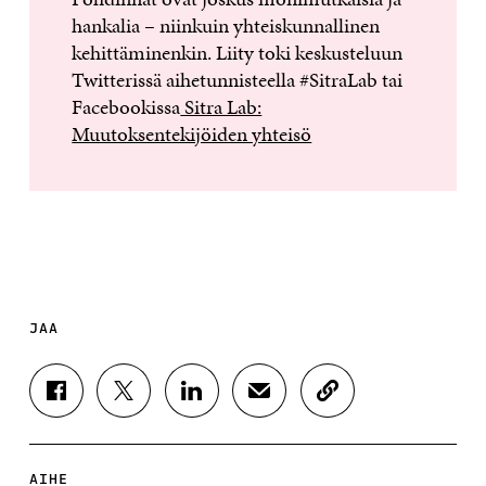
hankalia – niinkuin yhteiskunnallinen
kehittäminenkin. Liity toki keskusteluun
Twitterissä aihetunnisteella #SitraLab tai
Facebookissa
Sitra Lab:
Muutoksentekijöiden yhteisö
JAA
J
J
J
J
K
A
A
A
A
O
A
A
A
A
P
F
T
L
S
I
A
W
I
Ä
O
AIHE