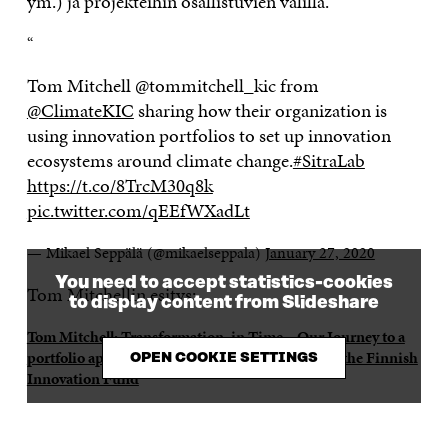
ym.) ja projekteihin osallistuvien välillä.
“
Tom Mitchell @tommitchell_kic from
@ClimateKIC
sharing how their organization is
using innovation portfolios to set up innovation
ecosystems around climate change.
#SitraLab
https://t.co/8TrcM30q8k
pic.twitter.com/qEEfWXadLt
— Mikael Seppälä (@mikaelseppala)
January 27, 2020
You need to accept statistics-cookies
Tom Mitchellin esitys:
to display content from Slideshare
Tom Mitchell: Transformation, in Time – Our Journey to a
portfolio approach to systems change
from
Sitra the Finnish
OPEN COOKIE SETTINGS
Innovation Fund