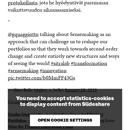
protokollasta
, jota he hyödyntävät paremman
vaikuttavuuden aika
ansaamiseksi.
“
@gquaggiotto
talking about Sensemaking as an
approach that can challenge us to reshape our
portfolios so that they work towards second order
change and create entirely new structures and ways
of seeing the world
#sitralab
#transformation
#sensemaking
#innovation
pic.twitter.com/b0MmFF43Gs
— Gina Belle (@gina_a_belle)
January 28, 2020
You need to accept statistics-cookies
Giulio Quaggiotton esitys:
to display content from Slideshare
Giulio Quaggiotto: Accelerating Impact of Project
Portfolios – Notes from the frontier of [ir]relevance
from
OPEN COOKIE SETTINGS
Sitra the Finnish Innovation Fund