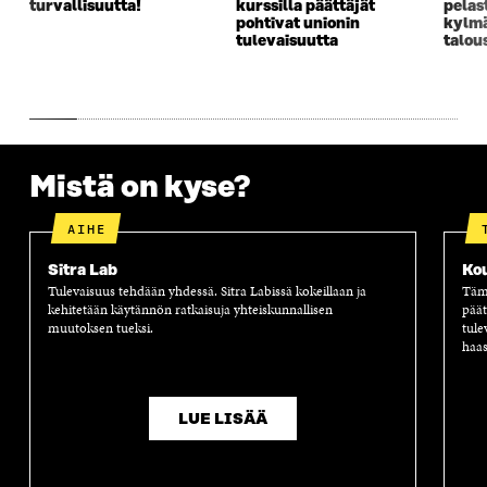
turvallisuutta!
kurssilla päättäjät
pelas
K
K
K
I
pohtivat unionin
kylm
K
U
K
K
tulevaisuutta
talou
U
N
U
K
N
A
N
U
A
S
A
N
S
S
S
A
S
A
S
S
A
A
S
A
Mistä on kyse?
AIHE
Sitra Lab
Ko
Tulevaisuus tehdään yhdessä. Sitra Labissä kokeillaan ja
Tämä
kehitetään käytännön ratkaisuja yhteiskunnallisen
päät
muutoksen tueksi.
tule
haas
LUE LISÄÄ