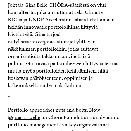
Johtaja
Gina Belle
CHÔRA-säätiöstä
o
n yksi
konsulteista, joka on auttanut sekä
Climate-
KIC:iä
ja UNDP
Accelerator
Labsia
kehittämään
heidän
innovaatioportfoloihinsa
liittyviä
käytänteitä.
Gina
tarjosi
esityksessään
organisaatiorajat ylittävän
näkökulman portfolioihin, jotka auttavat
organisaatioita taklaamaan viheliäisiä
pulmia.
Gina
avasi paitsi aiheeseen liittyvää teoriaa,
mutta myös
portfolioiden kehittämisen, niitä
koskevan päätöksenteon, oppimisen ja
kokemuksellisuuden näkökulmia.
“
Portfolio approaches nuts and bolts. Now
@gina_a_belle
on Chora Foundations on dynamic
portfolio management as a key organizational