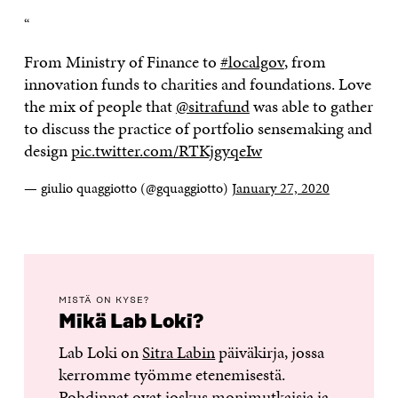
“
From Ministry of Finance to
#localgov
, from
innovation funds to charities and foundations. Love
the mix of people that
@sitrafund
was able to gather
to discuss the practice of portfolio sensemaking and
design
pic.twitter.com/RTKjgyqeIw
— giulio quaggiotto (@gquaggiotto)
January 27, 2020
MISTÄ ON KYSE?
Mikä Lab Loki?
Lab Loki on
Sitra Labin
päiväkirja, jossa
kerromme työmme etenemisestä.
Pohdinnat ovat joskus monimutkaisia ja