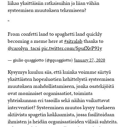
liikaa yksittäisiin ratkaisuihin ja liian vähän
systeemisen muutoksen
tekemiseen
?
“
From confetti land to spaghetti land quickly
becoming a meme here at
#sitralab
thanks to
@carolyn_tacsi
pic.twitter.com/SpufXvP91y
— giulio quaggiotto (@gquaggiotto)
January 27, 2020
Kysymys kuuluu siis, että kuinka voimme siirtyä
yksittäisten hopealuotien kehittelystä systeemisen
muutoksen mahdollistamiseen, jonka osatekijöitä
ovat moninaiset organisaatiot, toiminta
yhteiskunnan eri tasoilla sekä näihin vaikuttavat
interventiot? Systeeminen muutos kysyy tuekseen
aktiivista spagetin kokkaamista, jossa fasilitoidaan
ihmisten ja heidän organisaatioiden välisiä suhteita.