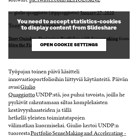
— giulio quaggiotto (@gquaggiotto)
January 27, 2020
You need to accept statistics-cookies
Tony Quinlanin esitys:
to display content from Slideshare
Tony Quinlan: Designing Portfolios with Sensemaking
from
Sitra the Finnish Innovation Fund
OPEN COOKIE SETTINGS
Työpajan toinen päivä
käsitteli
i
nnovaatioportfolioihin liittyviä käytänteitä.
Päivän
avasi
Giulio
Quaggiotto
UNDP
:stä
,
joa
puhui
tavoista, joilla he
pyrkivät
rakentamaan siltaa kompleksisten
kestävyyshaasteiden ja
tällä
hetkellä
yleisten
toimintatapoj
en
välimatkan
kuormiseksi
.
Giulio kertoi UNDP:n
tuoreesta
Portfolio SenseMaking and Accelerating
-