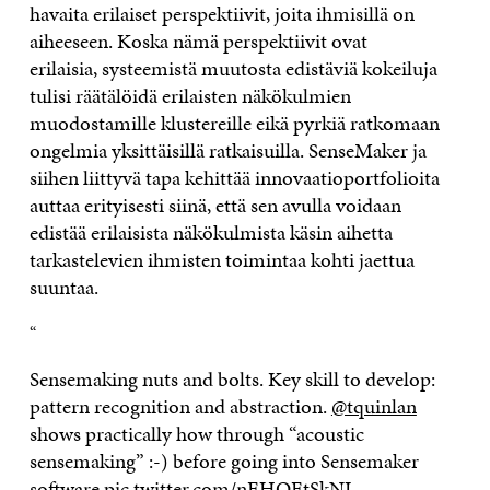
havaita erilaiset perspektiivit, joita ihmisillä on
aiheeseen. Koska nämä perspektiivit ovat
erilaisia,
systeemistä muutosta edistäviä kokeiluja
tulisi räätälöidä
erilaisten näkökulmien
muodostamille klustereille eikä
pyrkiä ratkomaan
ongelmia yksittäisillä ratkaisuilla.
SenseMaker
ja
siihen liittyvä tapa kehittää innovaatioportfolioita
auttaa erityisesti siinä, että sen avulla voidaan
edistää erilaisista näkökulmista käsin aihetta
tarkastelevien ihmisten
toimintaa kohti
jaettua
suuntaa.
“
Sensemaking nuts and bolts. Key skill to develop:
pattern recognition and abstraction.
@tquinlan
shows practically how through “acoustic
sensemaking” :-) before going into Sensemaker
software
pic.twitter.com/nEHOEtSkNL