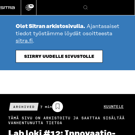
Siirry
FI
suoraan
Vaihda
Hae
sivuston
sisältöön
kieli
Olet Sitran arkistosivulla.
Ajantasaiset
tiedot työstämme löydät osoitteesta
sitra.fi
.
SIIRRY UUDELLE SIVUSTOLLE
Arvioitu
7 min
KUUNTELE
ARCHIVED
lukuaika
TÄMÄ SIVU ON ARKISTOITU JA SAATTAA SISÄLTÄÄ
VANHENTUNUTTA TIETOA
Lab loki #12: Innovaatio­