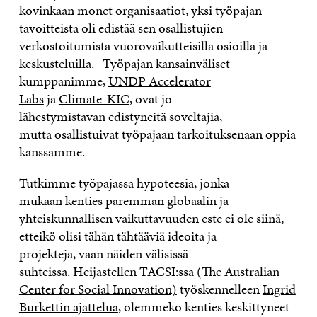
kovinkaan monet organisaatiot,
yksi työpajan
tavoitteista oli edistää sen osallistujien
verkostoitumista vuorovaikutteisilla osioilla ja
keskusteluilla.
Työpajan k
ansainväliset
kumppanimme
,
UNDP Accelerator
Labs
ja
Climate-KIC
,
ovat jo
lähestymistavan
edistyneitä
soveltajia,
mutta
osallistuivat työpajaan
tarkoituksenaan oppia
kanssamme.
Tutkimme työpajassa
hypoteesia, jonka
mukaan
kenties
paremman globaalin ja
yhteiskunnallisen vaikuttavuuden este
ei ole siinä,
ettei
kö olisi tähän tähtääviä ideoita ja
projekteja,
vaan
näiden välisissä
suhteissa
.
Heijastellen
TACSI:ssa (The Australian
Center for Social Innovation)
työskennell
een
Ingrid
Burkett
in ajattelua
, olemme
ko kenties
keskittyneet