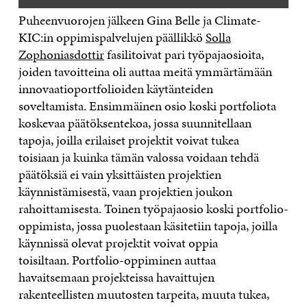
Puheenvuorojen jälkeen
Gina
Belle
ja
Climate-
KIC:in
oppimispalvelujen päällikkö
Solla
Zophoniasdottir
fasilitoivat pari työpaja
osioita
,
joiden tavoitteina oli auttaa meitä ymmärtämään
innovaatioportfolioiden käytänteiden
soveltamista.
Ensimmäinen osio koski
portfoliota
koskevaa päätöksentekoa
, jossa suunnitellaan
tapoja, joilla erilaiset projektit voivat tukea
toisiaan
ja kuinka tämän valossa voidaan tehdä
päätöksiä ei vain yksittäisten projektien
käynnistämisestä, vaan projektien joukon
rahoittamisesta. Toinen työpajaosio koski portfolio-
oppimista, jossa puolestaan käsitetiin tapoja, joilla
käynnissä olevat projektit voivat oppia
toisiltaan.
Portfolio-oppiminen auttaa
havaitsemaan projekteissa havaittujen
rakenteellisten muutosten tarpeita
,
muuta tukea,