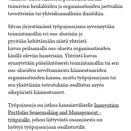
toimivien henkilöiden ja organisaatioiden jaettuihin
tavoitteisiin tai yhteiskunnallisiin ilmiöihin.
Sitran järjestämässä työpajasarjassa syvennytään
toimintamallin eri osa-alueisiin ja
pyritään kehittämään
niistä yhteistä
kuvaa
peilaamalla
osa-alueita organisaatioiden
käsillä oleviin haasteisiin. Yhteistä kuvaa
synnytetään pääsääntöisesti toimintamallin tai sen
osa-alueiden soveltamisesta kiinnostuneiden
organisaatioiden kanssa, mutta työpajasarjaan tai
sen yksittäisiin toteutuksiin osallistua myös
aihepiiristä kiinnostuneet.
Työpajasarja on jatkoa kansainväliselle
Innovation
Portfolio Sensemaking and Management -
työpajalle
, johon liittyvästä osaamisesta on
hyötyä työpajasarjaan osallistuville.