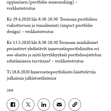
oppiminen (portfolio sensemaking) –
verkkototeutus
Ke 29.4.2020 klo 8.30-10.30 Teemana portfolion
vaikuttavuus ja visualisointi (impact portfolio
design) – verkkototeutus
Ke 13.5.2020 klo 8.30-10.30 Teemana minkälaiset
periaatteet yhdistävät innovaatioportfolioiden eri
osa-alueita ja mitä kyvykkyyksiä portfolioajattelun
edistämiseen tarvitaan? – verkkototeutus
Ti 18.8.2020 Innovaatioportfolioita käsittelevän
julkaisun julkistustilaisuus
JAA
J
J
J
J
K
A
A
A
A
O