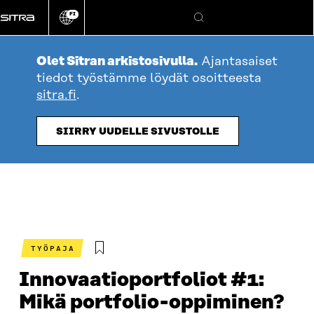
Siirry
FI
suoraan
Vaihda
Hae
sivuston
sisältöön
kieli
Olet Sitran arkistosivulla.
Ajantasaiset
tiedot työstämme löydät osoitteesta
sitra.fi
.
SIIRRY UUDELLE SIVUSTOLLE
TYÖPAJA
Innovaatioportfoliot #1:
Mikä portfolio-oppiminen?