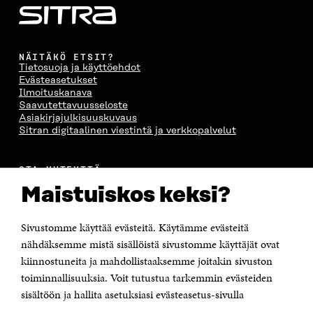
NÄITÄKÖ ETSIT?
Tietosuoja ja käyttöehdot
Evästeasetukset
Ilmoituskanava
Saavutettavuusseloste
Asiakirjajulkisuuskuvaus
Sitran digitaalinen viestintä ja verkkopalvelut
OTA YHTEYTTÄ
Suomen itsenäisyyden juhlarahasto Sitra
Maistuiskos keksi?
Itämerenkatu 11-13, PL 160,
00181 Helsinki
Sivustomme käyttää evästeitä. Käytämme evästeitä
Puhelin +358 294 618 991
Sähköpostiosoite
nähdäksemme mistä sisällöistä sivustomme käyttäjät ovat
etunimi.sukunimi@sitra.fi tai sitra@sitra.fi
kiinnostuneita ja mahdollistaaksemme joitakin sivuston
toiminnallisuuksia. Voit tutustua tarkemmin evästeiden
Saapumisohjeet
sisältöön ja hallita asetuksiasi evästeasetus-sivulla
Y-tunnus 0202132-3