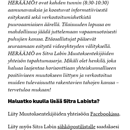
HERÄÄMÖ:t ovat kahden tunnin (8:30-10:30)
aamunavauksia ja koostuvat informatiivisestä
esityksestä sekä verkostoitumishetkistä
puuroaamiaisen äärellä. Tilaisuuden lopussa on
mahdollisuus jäädä juttelemaan vapaamuotoisesti
puhujien kanssa. Etäosallistujat pääsevät
seuraamaan esitystä videoyhteyden välityksellä.
HERÄÄMÖ on Sitra Labin Muutoksentekijöiden
yhteisön tapahtumasarja. Mikäli olet henkilö, joka
haluaa laajentaa horisonttiaan yhteiskunnalliseen
positiiviseen muutokseen liittyen ja verkostoitua
muiden tulevaisuutta rakentavien tahojen kanssa –
tervetuloa mukaan!
Haluatko kuulla lisää Sitra Labista?
Liity Muutoksentekijöiden yhteisöön
Facebookissa
.
Liity myös Sitra Labin
sähköpostilistalle
saadaksesi