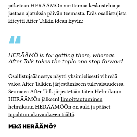
jatketaan HERÄÄMÖn virittämää keskustelua ja
jaetaan ajatuksia päivän teemasta. Eräs osallistujista
kiteytti After Talkin idean hyvin:
“
HERÄÄMÖ is for getting there, whereas
After Talk takes the topic one step forward
.
Osallistujaäänestys näytti yksimielisesti vihreää
valoa After Talkien järjestämiseen tulevaisuudessa.
Seuraava After Talk järjestetään täten Helmikuun
HERÄÄMÖn jälkeen!
Ilmoittautuminen
helmikuun HERÄÄMÖÖn on auki ja pääset
tapahtumakuvaukseen täältä
.
Mikä HERÄÄMÖ?