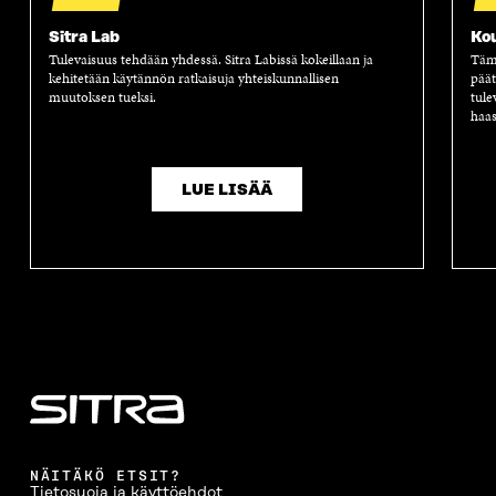
Sitra Lab
Ko
Tulevaisuus tehdään yhdessä. Sitra Labissä kokeillaan ja
Tämä
kehitetään käytännön ratkaisuja yhteiskunnallisen
päät
muutoksen tueksi.
tule
haas
LUE LISÄÄ
NÄITÄKÖ ETSIT?
Tietosuoja ja käyttöehdot