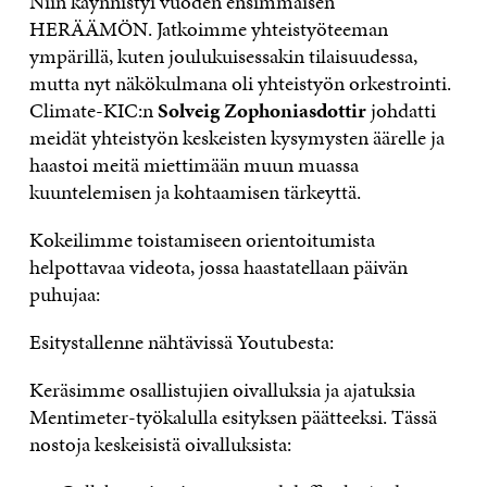
Niin käynnistyi vuoden ensimmäisen
HERÄÄMÖN. Jatkoimme yhteistyöteeman
ympärillä, kuten joulukuisessakin tilaisuudessa,
mutta nyt näkökulmana oli yhteistyön orkestrointi.
Climate-KIC:n
Solveig Zophoniasdottir
johdatti
meidät yhteistyön keskeisten kysymysten äärelle ja
haastoi meitä miettimään muun muassa
kuuntelemisen ja kohtaamisen tärkeyttä.
Kokeilimme toistamiseen orientoitumista
helpottavaa videota, jossa haastatellaan päivän
puhujaa:
Esitystallenne nähtävissä Youtubesta:
Keräsimme osallistujien oivalluksia ja ajatuksia
Mentimeter-työkalulla esityksen päätteeksi. Tässä
nostoja keskeisistä oivalluksista: