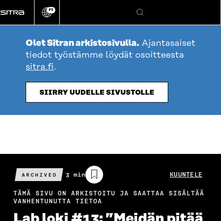
Siirry
FI
suoraan
Vaihda
Hae
sivuston
sisältöön
kieli
Olet Sitran arkistosivulla.
Ajantasaiset
tiedot työstämme löydät osoitteesta
sitra.fi
.
SIIRRY UUDELLE SIVUSTOLLE
Arvioitu
3 min
KUUNTELE
ARCHIVED
lukuaika
TÄMÄ SIVU ON ARKISTOITU JA SAATTAA SISÄLTÄÄ
VANHENTUNUTTA TIETOA
Lab loki #13: ”Meidän pitää