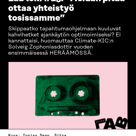
ottaa yhteistyö
tosissamme”
Skippaatko tapahtumaohjelmaan kuuluvat
kahvihetket ajankäytön optimoimiseksi? Ei
kannattaisi, huomauttaa Climate-KIC:n
Solveig Zophoniasdottir vuoden
ensimmäisessä HERÄÄMÖSSÄ.
Kuva: Topias Dean, Sitra