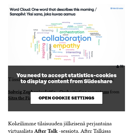
You need to accept statistics-cookies
Tässä vielä Solveigin esityskasvot Slidesharessa:
to display content from Slideshare
Solveig Zophoniasdottir – Orchestrating ecosystems
from
Sitra the Finnish Innovation Fund
OPEN COOKIE SETTINGS
Kokeilimme tilaisuuden jälkeisenä perjantaina
virtuaalista
After Talk
-sessiota. After Talkissa