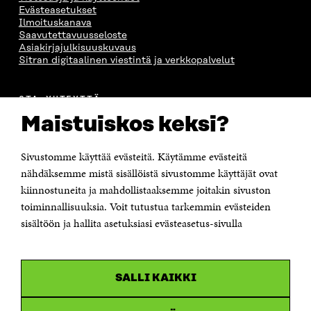
Evästeasetukset
Ilmoituskanava
Saavutettavuusseloste
Asiakirjajulkisuuskuvaus
Sitran digitaalinen viestintä ja verkkopalvelut
OTA YHTEYTTÄ
Suomen itsenäisyyden juhlarahasto Sitra
Maistuiskos keksi?
Itämerenkatu 11-13, PL 160,
00181 Helsinki
Sivustomme käyttää evästeitä. Käytämme evästeitä
Puhelin +358 294 618 991
Sähköpostiosoite
nähdäksemme mistä sisällöistä sivustomme käyttäjät ovat
etunimi.sukunimi@sitra.fi tai sitra@sitra.fi
kiinnostuneita ja mahdollistaaksemme joitakin sivuston
Saapumisohjeet
toiminnallisuuksia. Voit tutustua tarkemmin evästeiden
sisältöön ja hallita asetuksiasi evästeasetus-sivulla
Y-tunnus 0202132-3
OLEMME NÄISSÄ SOMEISSA
SALLI KAIKKI
Facebook
Avautuu
uudessa