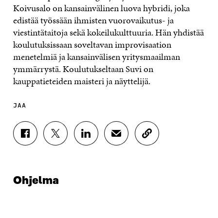
Koivusalo on kansainvälinen luova hybridi, joka
edistää työssään ihmisten vuorovaikutus- ja
viestintätaitoja sekä kokeilukulttuuria. Hän yhdistää
koulutuksissaan soveltavan improvisaation
menetelmiä ja kansainvälisen yritysmaailman
ymmärrystä. Koulutukseltaan Suvi on
kauppatieteiden maisteri ja näyttelijä.
JAA
J
J
J
J
K
A
A
A
A
O
A
A
A
A
P
F
T
L
S
I
A
W
I
Ä
O
Ohjelma
C
I
N
H
I
E
T
K
K
A
B
T
E
Ö
R
O
E
D
P
T
O
R
I
O
I