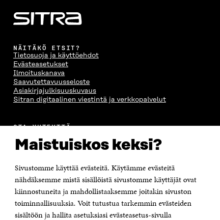
NÄITÄKÖ ETSIT?
Tietosuoja ja käyttöehdot
Evästeasetukset
Ilmoituskanava
Saavutettavuusseloste
Asiakirjajulkisuuskuvaus
Sitran digitaalinen viestintä ja verkkopalvelut
OTA YHTEYTTÄ
Suomen itsenäisyyden juhlarahasto Sitra
Maistuiskos keksi?
Itämerenkatu 11-13, PL 160,
00181 Helsinki
Sivustomme käyttää evästeitä. Käytämme evästeitä
Puhelin +358 294 618 991
Sähköpostiosoite
nähdäksemme mistä sisällöistä sivustomme käyttäjät ovat
etunimi.sukunimi@sitra.fi tai sitra@sitra.fi
kiinnostuneita ja mahdollistaaksemme joitakin sivuston
Saapumisohjeet
toiminnallisuuksia. Voit tutustua tarkemmin evästeiden
sisältöön ja hallita asetuksiasi evästeasetus-sivulla
Y-tunnus 0202132-3