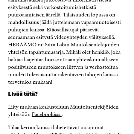
esityksestä sekä verkostoitumishetkistä
puuroaamiaisen äärellä. Tilaisuuden lopussa on
mahdollisuus jäädä juttelemaan vapaamuotoisesti
puhujien kanssa. Etäosallistujat pääsevät
seuraamaan esitystä videoyhteyden välityksellä.
HERÄÄMÖ on Sitra Labin Muutoksentekijöiden
yhteisön tapahtumasarja. Mikäli olet henkilö, joka
haluaa laajentaa horisonttiaan yhteiskunnalliseen
positiiviseen muutokseen liittyen ja verkostoitua
muiden tulevaisuutta rakentavien tahojen kanssa –
tervetuloa mukaan!
Lisää tätä?
Liity mukaan keskusteluun Muutoksentekijöiden
yhteisöön
Facebookissa
.
Tilaa kerran kuussa lähetettävät uusimmat