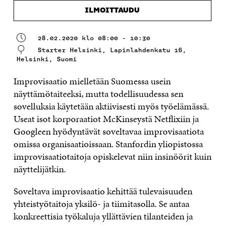
ILMOITTAUDU
28.02.2020 klo 08:00 - 10:30
Starter Helsinki, Lapinlahdenkatu 16,
Helsinki, Suomi
Improvisaatio mielletään Suomessa usein
näyttämötaiteeksi, mutta todellisuudessa sen
sovelluksia käytetään aktiivisesti myös työelämässä.
Useat isot korporaatiot McKinseystä Netflixiin ja
Googleen hyödyntävät soveltavaa improvisaatiota
omissa organisaatioissaan. Stanfordin yliopistossa
improvisaatiotaitoja opiskelevat niin insinöörit kuin
näyttelijätkin.
Soveltava improvisaatio kehittää tulevaisuuden
yhteistyötaitoja yksilö- ja tiimitasolla. Se antaa
konkreettisia työkaluja yllättävien tilanteiden ja