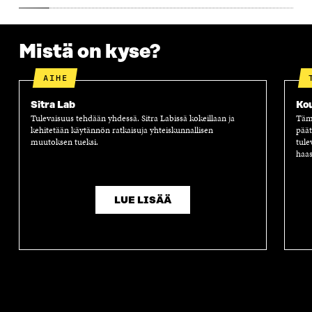
Mistä on kyse?
AIHE
Sitra Lab
Ko
Tulevaisuus tehdään yhdessä. Sitra Labissä kokeillaan ja
Tämä
kehitetään käytännön ratkaisuja yhteiskunnallisen
päät
muutoksen tueksi.
tule
haas
LUE LISÄÄ