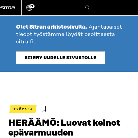
Siirry
FI
suoraan
Vaihda
Hae
sivuston
sisältöön
kieli
Olet Sitran arkistosivulla.
Ajantasaiset
tiedot työstämme löydät osoitteesta
sitra.fi
.
SIIRRY UUDELLE SIVUSTOLLE
TYÖPAJA
HERÄÄMÖ: Luovat keinot
epävarmuuden