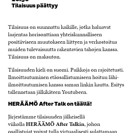
S
S
S
A
Tilaisuus päättyy
S
A
S
S
A
A
S
A
Tilaisuus on suunnattu kaikille, jotka haluavat
laajentaa horisonttiaan yhteiskunnalliseen
positiiviseen muutokseen liittyen ja verkostoitua
muiden tulevaisuutta rakentavien tahojen kanssa.
Tilaisuus on maksuton.
Tilaisuuden kieli on suomi. Paikkoja on rajoitetusti.
Ilmoittautuminen etäosallistumiseen hoituu lähi-
ilmoittautumisen kanssa saman linkin kautta. Esitys
tallennetaan jälkikäteen Youtubeen.
HERÄÄMÖ After Talk on täällä!
Järjestämme tilaisuuden jälkeisellä
viikolla
HERÄÄMÖ After Talkin
, johon
osallistujat voivat tulla virtuaalisesti sulattamaan