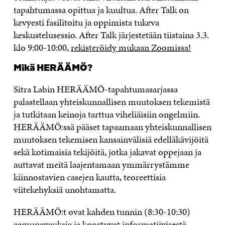
tapahtumassa opittua ja kuultua. After Talk on
kevyesti fasilitoitu ja oppimista tukeva
keskustelusessio. After Talk järjestetään tiistaina 3.3.
klo 9:00-10:00,
rekisteröidy mukaan Zoomissa!
Mikä HERÄÄMÖ?
Sitra Labin HERÄÄMÖ-tapahtumasarjassa
palastellaan yhteiskunnallisen muutoksen tekemistä
ja tutkitaan keinoja tarttua viheliäisiin ongelmiin.
HERÄÄMÖ:ssä pääset tapaamaan yhteiskunnallisen
muutoksen tekemisen kansainvälisiä edelläkävijöitä
sekä kotimaisia tekijöitä, jotka jakavat oppejaan ja
auttavat meitä laajentamaan ymmärrystämme
kiinnostavien casejen kautta, teoreettisia
viitekehyksiä unohtamatta.
HERÄÄMÖ:t ovat kahden tunnin (8:30-10:30)
aamunavauksia ja koostuvat informatiivisestä