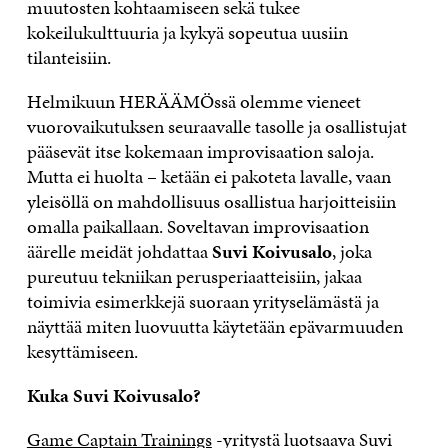
muutosten kohtaamiseen sekä tukee
kokeilukulttuuria ja kykyä sopeutua uusiin
tilanteisiin.
Helmikuun HERÄÄMÖssä olemme vieneet
vuorovaikutuksen seuraavalle tasolle ja osallistujat
pääsevät itse kokemaan improvisaation saloja.
Mutta ei huolta – ketään ei pakoteta lavalle, vaan
yleisöllä on mahdollisuus osallistua harjoitteisiin
omalla paikallaan. Soveltavan improvisaation
äärelle meidät johdattaa
Suvi Koivusalo
, joka
pureutuu tekniikan perusperiaatteisiin, jakaa
toimivia esimerkkejä suoraan yrityselämästä ja
näyttää miten luovuutta käytetään epävarmuuden
kesyttämiseen.
Kuka Suvi Koivusalo?
Game Captain Trainings
-yritystä luotsaava Suvi