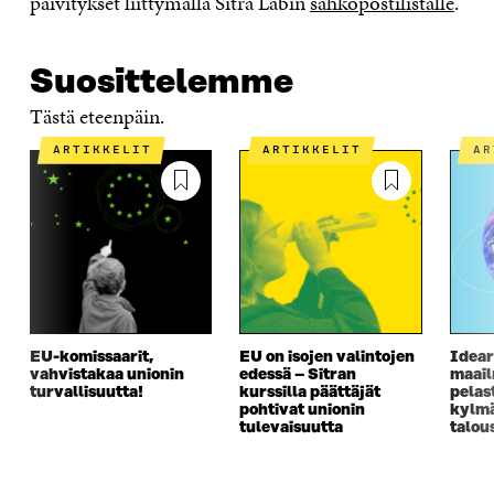
päivitykset liittymällä Sitra Labin
sähköpostilistalle
.
Suosittelemme
Tästä eteenpäin.
ARTIKKELIT
ARTIKKELIT
A
EU-komissaarit,
EU on isojen valintojen
Idear
vahvistakaa unionin
edessä – Sitran
maai
turvallisuutta!
kurssilla päättäjät
pelas
pohtivat unionin
kylm
tulevaisuutta
talou