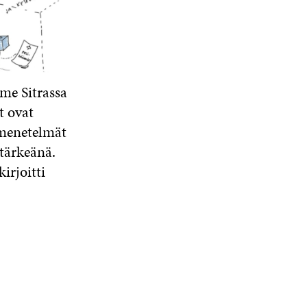
me Sitrassa
t ovat
 menetelmät
 tärkeänä.
 kirjoitti