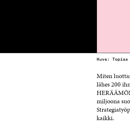
Kuva: Topias
Miten luotta
lähes 200 ih
HERÄÄMÖN ve
miljoona suo
Strategiatyöp
kaikki.