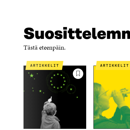
A
A
F
T
A
W
C
I
E
T
Suosittelem
B
T
O
E
O
R
Tästä eteenpäin.
K
I
I
S
S
S
ARTIKKELIT
ARTIKKELIT
S
Ä
A
A
A
V
V
A
A
U
U
T
T
U
U
U
U
U
U
U
U
D