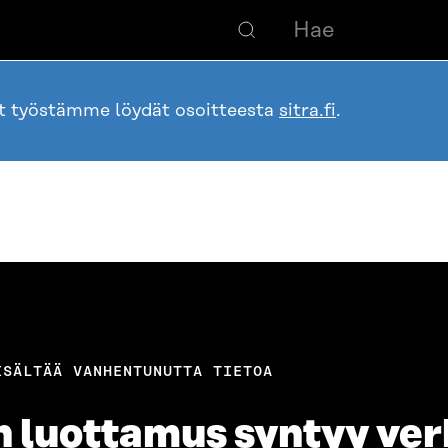
ot työstämme löydät osoitteesta
sitra.fi
.
ISÄLTÄÄ VANHENTUNUTTA TIETOA
en luottamus syntyy ve