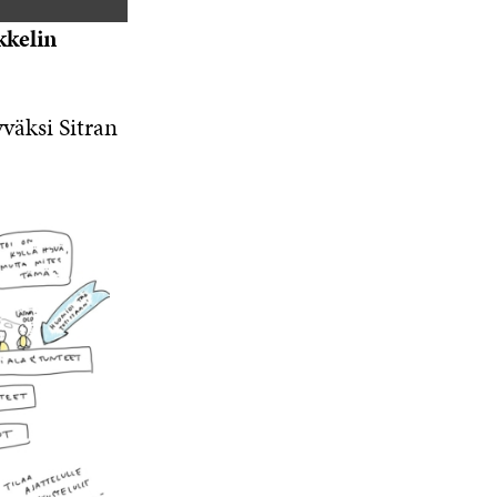
kkelin
yväksi Sitran