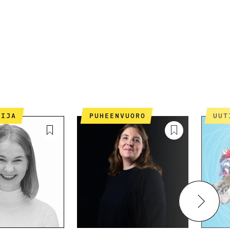
LIJA
PUHEENVUORO
UU