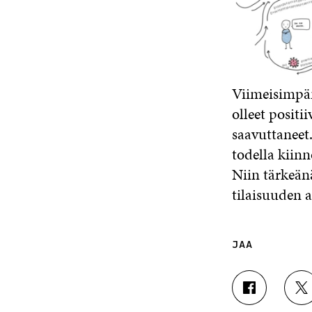
Viimeisimpän
olleet positi
saavuttaneet
todella kiin
Niin tärkeänä
tilaisuuden a
JAA
J
J
A
A