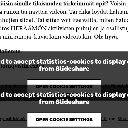
täisin sinulle tilaisuuden tärkeimmät opit?
Voisin 
a runon tai näyttää videon. Tai ehkä löydät haluam
hujien slidet. Tai sitten voit itse valita, miten hal
iitos HERÄÄMÖN aktiivisten puhujien ja osallistu
a niin runoja, kuvia kuin videoitakin.
Ole hyvä.
tallenne:
d to accept statistics-cookies to display
lomqvistin esitys
from Slideshare
entuminen verkossa – Kirsimarja Blomqvist
from
Sitra the Finnish
OPEN COOKIE SETTINGS
d to accept statistics-cookies to display
alahden kommenttipuheenvuoro
from Slideshare
oympäristössä – kommenttipuheenvuoro Katja Sankalahti
from
Sitra
OPEN COOKIE SETTINGS