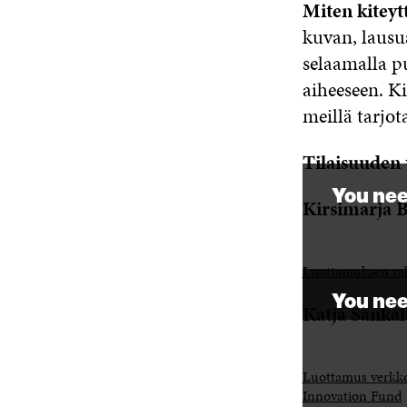
Miten kiteyt
kuvan, lausu
selaamalla pu
aiheeseen. K
meillä tarjot
Tilaisuuden 
You nee
Kirsimarja B
Luottamuksen rak
You nee
Katja Sank
Luottamus verkk
Innovation Fund