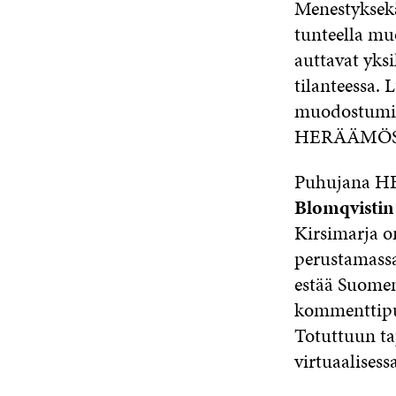
Menestyksekäs
tunteella mu
auttavat yksi
tilanteessa.
muodostumin
HERÄÄMÖS
Puhujana HE
Blomqvistin
Kirsimarja o
perustamassa
estää Suome
kommenttipu
Totuttuun ta
virtuaalises