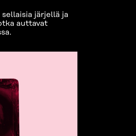
llaisia järjellä ja
otka auttavat
ssa.