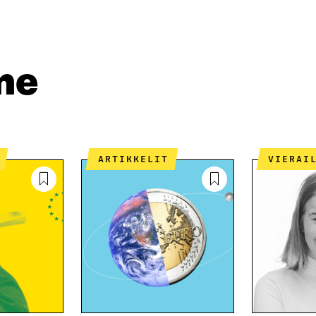
A
A
P
L
S
I
I
Ä
O
N
H
I
K
K
A
me
E
Ö
R
D
P
T
I
O
I
N
S
K
I
T
K
S
I
E
ARTIKKELIT
VIERAI
S
L
L
Ä
L
I
A
A
N
V
A
L
A
V
I
U
A
N
T
U
K
U
T
K
U
U
I
U
U
U
U