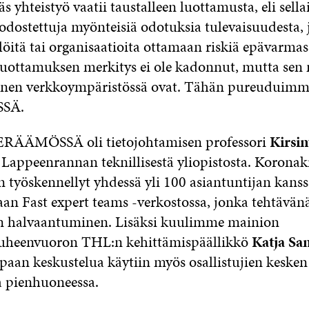
 yhteistyö vaatii taustalleen luottamusta, eli sellais
odostettuja myönteisiä odotuksia tulevaisuudesta, 
löitä tai organisaatioita ottamaan riskiä epävarmas
 Luottamuksen merkitys ei ole kadonnut, mutta sen
en verkkoympäristössä ovat. Tähän pureuduimm
SÄ.
RÄÄMÖSSÄ oli tietojohtamisen professori
Kirsi
Lappeenrannan teknillisestä yliopistosta. Koronakr
n työskennellyt yhdessä yli 100 asiantuntijan kanss
an Fast expert teams -verkostossa, jonka tehtävänä
n halvaantuminen. Lisäksi kuulimme mainion
heenvuoron THL:n kehittämispäällikkö
Katja Sa
paan keskustelua käytiin myös osallistujien kesken
sa pienhuoneessa.