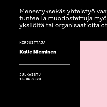
Menestyksekäs yhteistyö vaatii
tunteella muodostettuja myön
yksilöitä tai organisaatioita 
KIRJOITTAJA
Kalle Nieminen
JULKAISTU
16.06.2020