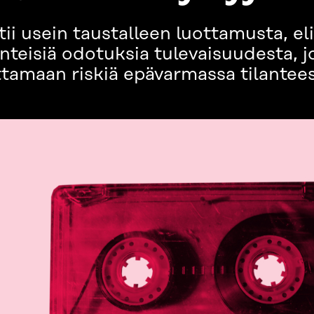
 usein taustalleen luottamusta, eli se
teisiä odotuksia tulevaisuudesta, j
ottamaan riskiä epävarmassa tilantee