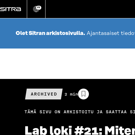
Siirry
suoraan
FI
Vaihda
sivuston
sisältöön
kieli
Olet Sitran arkistosivulla.
Ajantasaiset tied
ARCHIVED
Arvioitu
2 min
lukuaika
TÄMÄ SIVU ON ARKISTOITU JA SAATTAA S
Lab loki #21: Mit