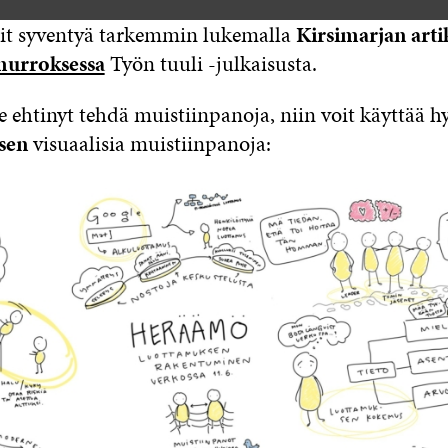
it syventyä tarkemmin lukemalla
Kirsimarjan arti
urroksessa
Työn tuuli -julkaisusta.
tse ehtinyt tehdä muistiinpanoja, niin voit käyttää h
sen
visuaalisia muistiinpanoja: