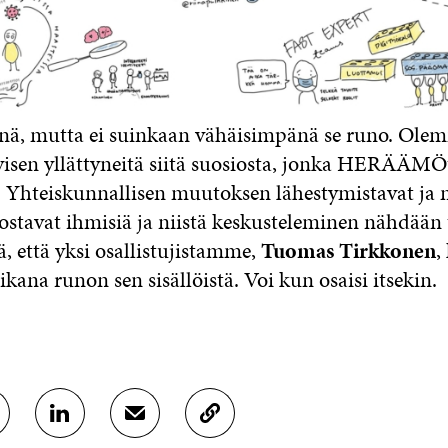
ä, mutta ei suinkaan vähäisimpänä se runo. Olem
ivisen yllättyneitä siitä suosiosta, jonka HERÄÄMÖ
. Yhteiskunnallisen muutoksen lähestymistavat ja
nostavat ihmisiä ja niistä keskusteleminen nähdään
, että yksi osallistujistamme,
Tuomas Tirkkonen
,
ikana runon sen sisällöistä. Voi kun osaisi itsekin.
J
J
K
A
A
O