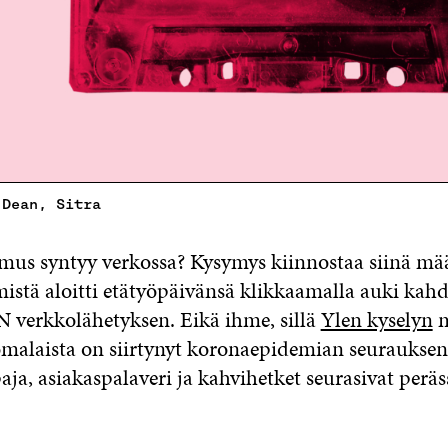
 Dean, Sitra
mus syntyy verkossa? Kysymys kiinnostaa siinä mää
mistä aloitti etätyöpäivänsä klikkaamalla auki ka
rkkolähetyksen. Eikä ihme, sillä
Ylen kyselyn
m
malaista on siirtynyt koronaepidemian seurauksena
aja, asiakaspalaveri ja kahvihetket seurasivat peräs