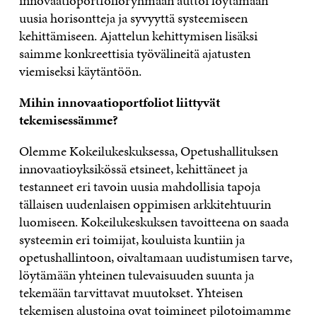
innovaatioportfolioryhmään auttoi löytämään
uusia horisontteja ja syvyyttä systeemiseen
kehittämiseen. Ajattelun kehittymisen lisäksi
saimme konkreettisia työvälineitä ajatusten
viemiseksi käytäntöön.
Mihin innovaatioportfoliot liittyvät
tekemisessämme?
Olemme Kokeilukeskuksessa, Opetushallituksen
innovaatioyksikössä etsineet, kehittäneet ja
testanneet eri tavoin uusia mahdollisia tapoja
tällaisen uudenlaisen oppimisen arkkitehtuurin
luomiseen. Kokeilukeskuksen tavoitteena on saada
systeemin eri toimijat, kouluista kuntiin ja
opetushallintoon, oivaltamaan uudistumisen tarve,
löytämään yhteinen tulevaisuuden suunta ja
tekemään tarvittavat muutokset. Yhteisen
tekemisen alustoina ovat toimineet pilotoimamme