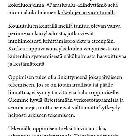
kokeiluohjelma
,
#Paraskoulu -kiihdyttämö
sekä
moninäkökulmainen
kokeilujen arviointimalli
.
Koulutuksen kentällä meillä tuntuu olevan vahva
perinne sankariyksilöistä, jotka vievät
intohimoisesti kehittämisprojekteja eteenpäin.
Korkea riippuvaisuus yksilöiden venymisestä on
kuitenkin systeemisestä näkökulmasta haavoittuvaa
ja kestämätöntä.
Oppimisen tulee olla linkittyneenä jokapäiväiseen
tekemiseen. Jos se on jotain irrallista tai päälle
liimattua, ei synny tarvittavaa halua oppimiselle.
Olemme hyviä järjestämään verkostotapaamisia ja
seminaareja, mutta ne eivät välttämättä kytkeydy
helposti arkiseen tekemiseen.
Tekemällä oppimisen tueksi tarvitaan tilaa,
rakenteita ja toimintatapoja. Toimintakulttuurin