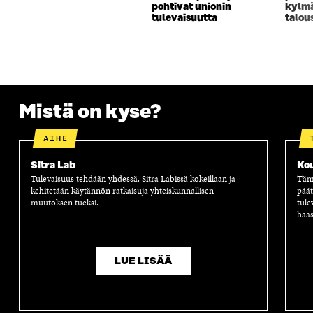
pohtivat unionin
kylm
K
U
K
K
tulevaisuutta
talou
U
N
U
K
N
A
N
U
A
S
A
N
S
S
S
A
S
A
S
S
A
A
S
A
Mistä on kyse?
AIHE
Sitra Lab
Ko
Tulevaisuus tehdään yhdessä. Sitra Labissä kokeillaan ja
Tämä
kehitetään käytännön ratkaisuja yhteiskunnallisen
päät
muutoksen tueksi.
tule
haas
LUE LISÄÄ