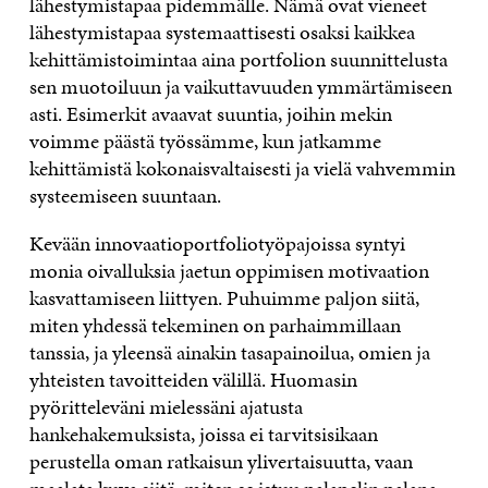
lähestymistapaa pidemmälle. Nämä ovat vieneet
lähestymistapaa systemaattisesti osaksi kaikkea
kehittämistoimintaa aina portfolion suunnittelusta
sen muotoiluun ja vaikuttavuuden ymmärtämiseen
asti. Esimerkit avaavat suuntia, joihin mekin
voimme päästä työssämme, kun jatkamme
kehittämistä kokonaisvaltaisesti ja vielä vahvemmin
systeemiseen suuntaan.
Kevään innovaatioportfoliotyöpajoissa syntyi
monia oivalluksia jaetun oppimisen motivaation
kasvattamiseen liittyen. Puhuimme paljon siitä,
miten yhdessä tekeminen on parhaimmillaan
tanssia, ja yleensä ainakin tasapainoilua, omien ja
yhteisten tavoitteiden välillä. Huomasin
pyöritteleväni mielessäni ajatusta
hankehakemuksista, joissa ei tarvitsisikaan
perustella oman ratkaisun ylivertaisuutta, vaan