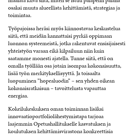
maalata kuva siitä, miten se istuu palapelin palana
osaksi muuta alueellista kehittämistä, strategiaa ja
toimintaa.
Työpajoissa heräsi myös kiinnostavaa keskustelua
siitä, että meidän kannattaisi pyrkiä oppimaan
luonnon systeemeistä, jotka rakentuvat ensisijaisesti
yhteistyön varaan eikä kilpailuun niin kuin
saatamme monesti ajatella. Tunne siitä, että on
omalla työllään osa jotain isompaa kokonaisuutta,
lisää työn merkityksellisyyttä. Ja toisaalta
luopuminen ”hopealuodin” – sen yhden oikean
kokonaisratkaisun – tavoittelusta vapauttaa
energiaa.
Kokeilukeskuksen oman toiminnan lisäksi
innovaatioportfoliolähestymistapa tarjoaa
laajemmin Opetushallitukselle kasvatuksen ja
koulutuksen kehittämisvirastona konkreettisia