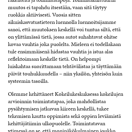
muutos ei tapahdu itsestään, vaan sitä täytyy
ruokkia aktiivisesti. Vuosia sitten
aikuiskasvatustieteen luennolla luennoitsijamme
sanoi, että muutoksen keskellä voi tuntua siltä, että
on ylittämässä tietä, jossa autot suhahtavat ohitse
kovaa vauhtia joka puolelta. Mieleen ei todellakaan
tule ensimmäisenä hidastaa vauhtia ja istua alas
reflektoimaan keskelle tietä. On helpompi
luiskahtaa suorittamaan tehtävälistaa ja täyttämään
päivät touhukkuudella – niin yksilön, yhteisön kuin
systeemin tasoilla.
Olemme kehittäneet Kokeilukeskuksessa kokeilujen
arvioinnin toimintatapaa, joka mahdollistaa
pysähtymisen jatkuvan kiireen keskellä, tukee
tekemisen kautta oppimista sekä oppien leviämistä
kehittäjätiimin ulkopuolelle. Toimintatavan
ytimessä on se, että moninäkökulmainen joukko