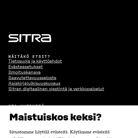
NÄITÄKÖ ETSIT?
Tietosuoja ja käyttöehdot
Evästeasetukset
Ilmoituskanava
Saavutettavuusseloste
Asiakirjajulkisuuskuvaus
Sitran digitaalinen viestintä ja verkkopalvelut
OTA YHTEYTTÄ
Suomen itsenäisyyden juhlarahasto Sitra
Maistuiskos keksi?
Itämerenkatu 11-13, PL 160,
00181 Helsinki
Sivustomme käyttää evästeitä. Käytämme evästeitä
Puhelin +358 294 618 991
Sähköpostiosoite