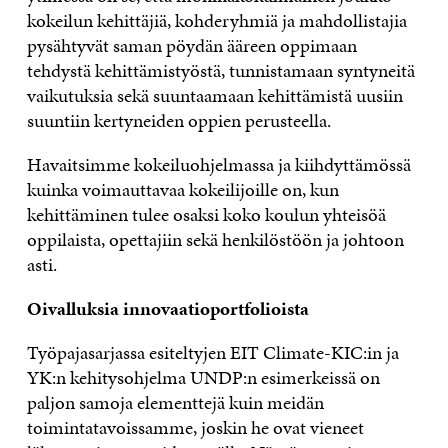
kokeilun kehittäjiä, kohderyhmiä ja mahdollistajia
pysähtyvät saman pöydän ääreen oppimaan
tehdystä kehittämistyöstä, tunnistamaan syntyneitä
vaikutuksia sekä suuntaamaan kehittämistä uusiin
suuntiin kertyneiden oppien perusteella.
Havaitsimme kokeiluohjelmassa ja kiihdyttämössä
kuinka voimauttavaa kokeilijoille on, kun
kehittäminen tulee osaksi koko koulun yhteisöä
oppilaista, opettajiin sekä henkilöstöön ja johtoon
asti.
Oivalluksia innovaatioportfolioista
Työpajasarjassa esiteltyjen EIT Climate-KIC:in ja
YK:n kehitysohjelma UNDP:n esimerkeissä on
paljon samoja elementtejä kuin meidän
toimintatavoissamme, joskin he ovat vieneet