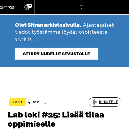
Siirry
FI
suoraan
Vaihda
Hae
sivuston
sisältöön
kieli
Olet Sitran arkistosivulla.
Ajantasaiset
tiedot työstämme löydät osoitteesta
sitra.fi
.
SIIRRY UUDELLE SIVUSTOLLE
Arvioitu
4 min
KUUNTELE
LOKI
lukuaika
Lab loki #25: Lisää tilaa
oppimiselle