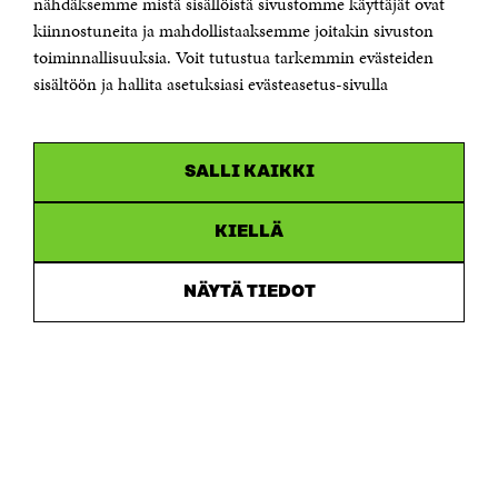
nähdäksemme mistä sisällöistä sivustomme käyttäjät ovat
etunimi.sukunimi@sitra.fi tai sitra@sitra.fi
kiinnostuneita ja mahdollistaaksemme joitakin sivuston
Saapumisohjeet
toiminnallisuuksia. Voit tutustua tarkemmin evästeiden
sisältöön ja hallita asetuksiasi evästeasetus-sivulla
Y-tunnus 0202132-3
OLEMME NÄISSÄ SOMEISSA
SALLI KAIKKI
Facebook
Avautuu
uudessa
Linkedin
ikkunassa
KIELLÄ
Avautuu
uudessa
Youtube
ikkunassa
Avautuu
NÄYTÄ TIEDOT
uudessa
Instagram
ikkunassa
Avautuu
uudessa
ikkunassa