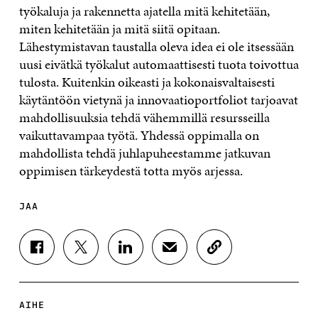
työkaluja ja rakennetta ajatella mitä kehitetään,
miten kehitetään ja mitä siitä opitaan.
Lähestymistavan taustalla oleva idea ei ole itsessään
uusi eivätkä työkalut automaattisesti tuota toivottua
tulosta. Kuitenkin oikeasti ja kokonaisvaltaisesti
käytäntöön vietynä ja innovaatioportfoliot tarjoavat
mahdollisuuksia tehdä vähemmillä resursseilla
vaikuttavampaa työtä. Yhdessä oppimalla on
mahdollista tehdä juhlapuheestamme jatkuvan
oppimisen tärkeydestä totta myös arjessa.
JAA
J
J
J
J
K
A
A
A
A
O
A
A
A
A
P
F
T
L
S
I
A
W
I
Ä
O
AIHE
C
I
N
H
I