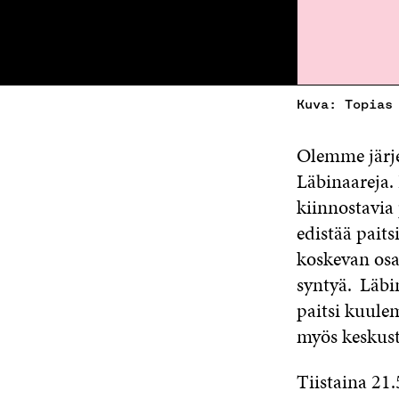
Kuva: Topias
Olemme järje
Läbinaareja.
kiinnostavia 
edistää paits
koskevan os
syntyä. Läbin
paitsi kuulem
myös keskust
Tiistaina 21.