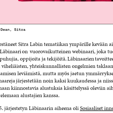
 Dean, Sitra
stäneet Sitra Labin tematiikan ympärille kevään a
 Läbinaari on vuorovaikutteinen webinaari, joka tu
puhujia, oppijoita ja tekijöitä. Läbinaarien tavoitt
i viheliäisten, yhteiskunnallisten ongelmien taklaa
aamisen leviämistä, mutta myös jaetun ymmärryks
aareja järjestetään noin kaksi kuukaudessa ja niis
aan kiinnostavia alustuksia käsittelyssä oleviin ai
elemaan alustajien kanssa.
5. järjestetyn Läbinaarin aiheena oli
Sosiaaliset inn