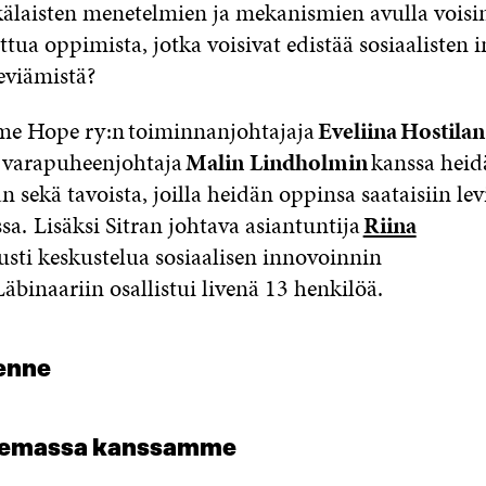
kälaisten menetelmien ja mekanismien avulla voi
ttua oppimista, jotka voisivat edistää sosiaalisten 
leviämistä?
mme
Hope ry:n
toiminnanjohtajaja
Eveliina
Hostilan
n varapuheenjohtaja
Malin Lindholmin
kanssa heid
 sekä tavoista, joilla heidän oppinsa saataisiin l
a. Lisäksi Sitran johtava asiantuntija
Riina
ust
i
keskustelu
a
sosiaalisen innovoinnin
Läbinaariin
osallistui livenä 13 henkilöä.
lenne
lemassa kanssamme