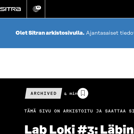
Siirry
suoraan
FI
Vaihda
sivuston
sisältöön
kieli
Olet Sitran arkistosivulla.
Ajantasaiset tied
ARCHIVED
Arvioitu
4 min
lukuaika
TÄMÄ SIVU ON ARKISTOITU JA SAATTAA S
Lab Loki #3: Läbin