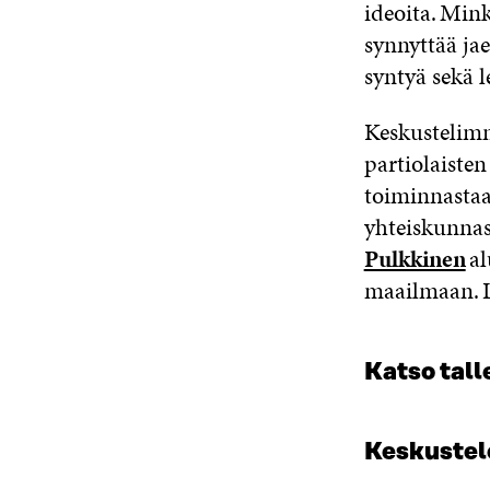
ideoita. Min
synnyttää jae
syntyä sekä 
Keskusteli
partiolaiste
toiminnastaan
yhteiskunnass
Pulkkinen
al
maailmaan.
Katso tal
Keskuste