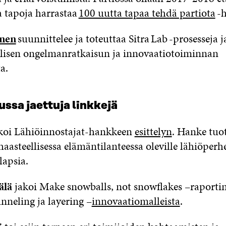
a tapoja harrastaa
100 uutta tapaa tehdä partiota
-h
inen
suunnittelee ja toteuttaa Sitra
Lab
-prosesseja j
lisen ongelmanratkaisun ja innovaatiotoiminnan
ta.
ssa jaettuja l
inkkejä
koi Lähiöinnostajat-hankkeen
esittelyn
.
Hanke tuot
haasteellisessa elämäntilanteessa oleville lähiöperhei
lapsia.
älä
jakoi
Make
snowballs
,
not
snowflakes
–
raport
i
unneling
ja
layering
–
innovaatiomalleista
.