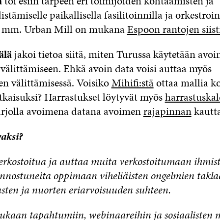
ä
toi esiin tarpeen e
ri toimijoiden kohtaami
sten
ja
istä
miselle
paikallisella fasilitoinnilla ja orkestroin
ä mm. Urban
Mill
on mukana
Espoon rantojen siist
älä
jakoi tietoa siitä, miten
Turussa käytetään avoi
 välittämiseen. Ehkä avoin data voisi auttaa myös
en välittämisessä.
V
oisiko
Mihifi:stä
ottaa mallia 
atkaisuksi? Harrastukset löytyvät myös
harrastuskal
tarjolla avoimena datana avoimen
rajapinnan
kautta
vaksi?
kostoitua ja auttaa muita verkostoitumaan ihmist
iinnostuneita oppimaan viheliäisten ongelmien takla
sten ja nuorten eriarvoisuuden suhteen.
ukaan tapahtumiin, webinaareihin ja sosiaalisten 