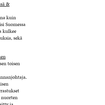
sä &
ana kuin
lisi Suomessa
a kulkee
tuksia, sekä
en
sen toisen
innanjohtaja.
misen
rrastukset
ä
nuorten
itty ja