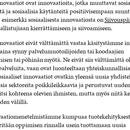
nnovaatiot ovat innovaatioita, jotka muuttavat sosia
ä ja sosiaalisia käytänteitä positiivisempaan suun
esimerkki sosiaalisesta innovaatiosta on
Siivouspä
llistujiaan kierrättämiseen ja siivoamiseen.
nnovaatiot eivät välttämättä vastaa käsitystämme in
t aina synny palvelumuotoilijoiden tai koodaajien
isen tai
pöhinän
myötä. Ne eivät siis välttämättä o
 palveluita, vaan ovat luonteeltaan yhteiskunnallisia
Sosiaaliset innovaatiot ovatkin yleensä uusia yhdist
aisia sektoreita poikkileikkaavia ja perustuvat uuden
itsi kohteena olevien ihmisten, mutta myös niitä ke
den välillä.
vaatiomenetelmistämme kumpuaa tuotekehityksestä
yritään oppimisen rinnalla usein tuottamaan uusia