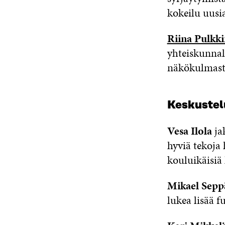
kokeilu uusi
Riina Pulkk
yhteiskunnal
näkökulmas
Keskustelu
Vesa Ilola
ja
hyviä tekoja 
kouluikäisiä 
Mikael Sepp
lukea lisää
f