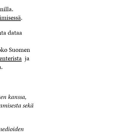
nilla.
imisessä
.
nta dataa
koko Suomen
enterista
ja
.
en kanssa,
amisesta sekä
medioiden