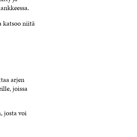
ankkeessa.
a katsoo niitä
taa a
rjen
lle, joissa
n
, josta voi