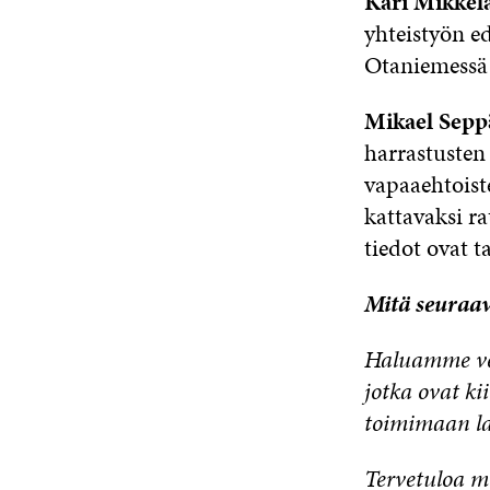
Kari Mikkel
yhteistyö
n
ed
Otaniemess
Mikael Sepp
harrastusten
vapaaehtoist
kattavaksi r
tiedot ovat 
Mitä seuraa
Haluamme ver
jotka ovat k
toimimaan la
Tervetuloa m