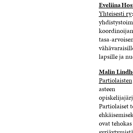
Eveliina
Host
Yhteisesti ry
yhdistystoim
koordinoijana
tasa-arvoise
vähävaraisill
lapsille ja n
Malin Lind
Partiolaisten
asteen
opiskelijajä
Partiolaiset 
ehkäisemiseks
ovat tehokas
syrjäytymistä