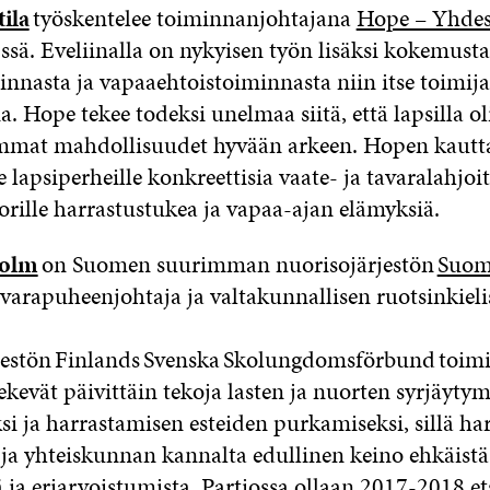
ila
työskentelee toiminnanjohtajana
Hope – Yhdes
:ssä. Eveliinalla on nykyisen työn lisäksi kokemusta
innasta ja vapaaehtoistoiminnasta niin itse toimij
. Hope tekee todeksi unelmaa siitä, että lapsilla o
mmat mahdollisuudet hyvään arkeen. Hopen kautt
e lapsiperheille konkreettisia vaate- ja tavaralahjoi
uorille harrastustukea ja vapaa-ajan elämyksiä.
holm
on Suomen suurimman nuorisojärjestön
Suom
varapuheenjohtaja ja valtakunnallisen ruotsinkieli
rjestön Finlands Svenska Skolungdomsförbund toim
tekevät päivittäin tekoja lasten ja nuorten syrjäyty
i ja harrastamisen esteiden purkamiseksi, sillä ha
 ja yhteiskunnan kannalta edullinen keino ehkäist
 ja eriarvoistumista. Partiossa ollaan 2017-2018 ets