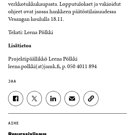
verkkotukkukaupasta. Lopputulokset ja vakioidut
ohjeet ovat jaossa hankkeen päätöstilaisuudessa
Vesangan koululla 18.11.
Teksti: Leena Pölkki
Lisätietoa
Projektipäällikkö Leena Pölkki
leena.polkki(at)jamk.fi, p. 050 4011 894
JAA
J
J
J
J
K
A
A
A
A
O
A
A
A
A
P
F
T
L
S
I
A
W
I
Ä
O
AIHE
C
I
N
H
I
E
T
K
K
A
Resurssiviisaus