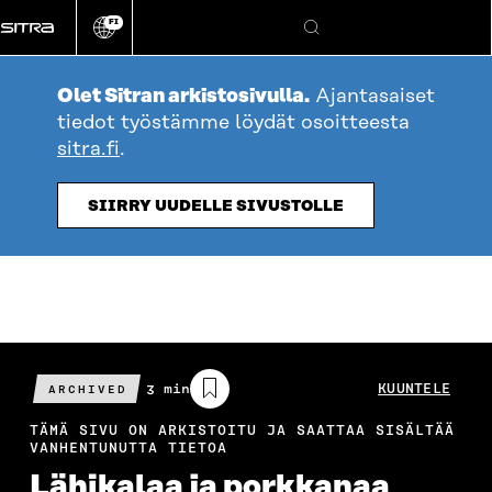
Siirry
FI
suoraan
Vaihda
Hae
sivuston
sisältöön
kieli
Olet Sitran arkistosivulla.
Ajantasaiset
tiedot työstämme löydät osoitteesta
sitra.fi
.
SIIRRY UUDELLE SIVUSTOLLE
Arvioitu
3 min
KUUNTELE
ARCHIVED
lukuaika
TÄMÄ SIVU ON ARKISTOITU JA SAATTAA SISÄLTÄÄ
VANHENTUNUTTA TIETOA
Lähikalaa ja porkkanaa