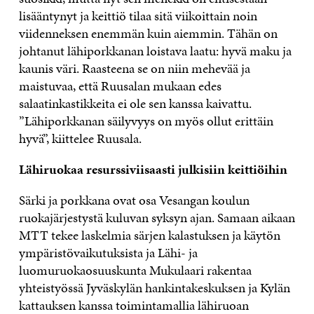
lisääntynyt ja keittiö tilaa sitä viikoittain noin
viidenneksen enemmän kuin aiemmin. Tähän on
johtanut lähiporkkanan loistava laatu: hyvä maku ja
kaunis väri. Raasteena se on niin mehevää ja
maistuvaa, että Ruusalan mukaan edes
salaatinkastikkeita ei ole sen kanssa kaivattu.
”Lähiporkkanan säilyvyys on myös ollut erittäin
hyvä”, kiittelee Ruusala.
Lähiruokaa resurssiviisaasti julkisiin keittiöihin
Särki ja porkkana ovat osa Vesangan koulun
ruokajärjestystä kuluvan syksyn ajan. Samaan aikaan
MTT tekee laskelmia särjen kalastuksen ja käytön
ympäristövaikutuksista ja Lähi- ja
luomuruokaosuuskunta Mukulaari rakentaa
yhteistyössä Jyväskylän hankintakeskuksen ja Kylän
kattauksen kanssa toimintamallia lähiruoan