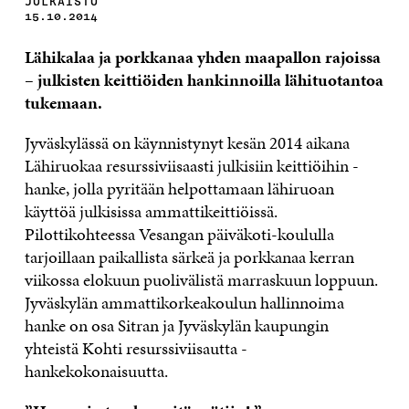
JULKAISTU
15.10.2014
Lähikalaa ja porkkanaa yhden maapallon rajoissa
– julkisten keittiöiden hankinnoilla lähituotantoa
tukemaan.
Jyväskylässä on käynnistynyt kesän 2014 aikana
Lähiruokaa resurssiviisaasti julkisiin keittiöihin -
hanke, jolla pyritään helpottamaan lähiruoan
käyttöä julkisissa ammattikeittiöissä.
Pilottikohteessa Vesangan päiväkoti-koululla
tarjoillaan paikallista särkeä ja porkkanaa kerran
viikossa elokuun puolivälistä marraskuun loppuun.
Jyväskylän ammattikorkeakoulun hallinnoima
hanke on osa Sitran ja Jyväskylän kaupungin
yhteistä Kohti resurssiviisautta -
hankekokonaisuutta.