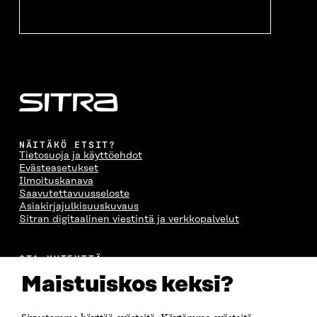
U
N
U
K
N
A
N
U
A
S
A
N
S
S
S
A
S
A
S
S
A
A
S
A
NÄITÄKÖ ETSIT?
Tietosuoja ja käyttöehdot
Evästeasetukset
Ilmoituskanava
Saavutettavuusseloste
Asiakirjajulkisuuskuvaus
Sitran digitaalinen viestintä ja verkkopalvelut
OTA YHTEYTTÄ
Suomen itsenäisyyden juhlarahasto Sitra
Maistuiskos keksi?
Itämerenkatu 11-13, PL 160,
00181 Helsinki