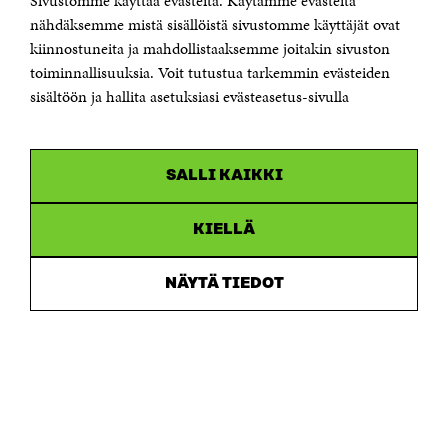
Sivustomme käyttää evästeitä. Käytämme evästeitä
Puhelin +358 294 618 991
Sähköpostiosoite
nähdäksemme mistä sisällöistä sivustomme käyttäjät ovat
etunimi.sukunimi@sitra.fi tai sitra@sitra.fi
kiinnostuneita ja mahdollistaaksemme joitakin sivuston
Saapumisohjeet
toiminnallisuuksia. Voit tutustua tarkemmin evästeiden
sisältöön ja hallita asetuksiasi evästeasetus-sivulla
Y-tunnus 0202132-3
OLEMME NÄISSÄ SOMEISSA
SALLI KAIKKI
Facebook
Avautuu
uudessa
Linkedin
ikkunassa
KIELLÄ
Avautuu
uudessa
Youtube
ikkunassa
Avautuu
NÄYTÄ TIEDOT
uudessa
Instagram
ikkunassa
Avautuu
uudessa
ikkunassa