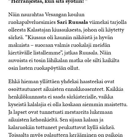
”Herranjestas, kun sitä syötiin! ”
Näin naurahtaa Vesangan koulun
ruokapalveluesimies
Sari Ruusala
viimeksi tarjolla
olleesta Kalastajan kiusauksesta, johon oli käytetty
särkeä. ”Kiusaus oli kauniin näköistä ja hyvän
makuista – suoraan valmis ruokalaji meidän
kiertävälle listallemme”, jatkaa Ruusala. Näin
auvoista ei tosin lähikalan matka ole silti kaikilta
osin lasten ruokapöytään ollut.
Ehkä hieman yllättäen yhdeksi haasteeksi ovat
osoittautuneet aikuisten ennakkoasenteet. Kaikkia
henkilökunnasta ei saada särkiaterialle, vaikka
kyseistä kalalajia ei olla koskaan aiemmin maistettu.
Ja lapset ovat tunnetusti mestareita lukemaan
aikuisten kehonkieltä. Sen sijaan kalaan ja
kalaruokiin tottuneet peukuttavat kyllä särkeä.
Toisaalta myös palautteen kerääminen on paikoin