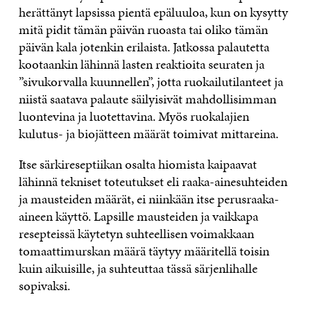
herättänyt lapsissa pientä epäluuloa, kun on kysytty
mitä pidit tämän päivän ruoasta tai oliko tämän
päivän kala jotenkin erilaista. Jatkossa palautetta
kootaankin lähinnä lasten reaktioita seuraten ja
”sivukorvalla kuunnellen”, jotta ruokailutilanteet ja
niistä saatava palaute säilyisivät mahdollisimman
luontevina ja luotettavina. Myös ruokalajien
kulutus- ja biojätteen määrät toimivat mittareina.
Itse särkireseptiikan osalta hiomista kaipaavat
lähinnä tekniset toteutukset eli raaka-ainesuhteiden
ja mausteiden määrät, ei niinkään itse perusraaka-
aineen käyttö. Lapsille mausteiden ja vaikkapa
resepteissä käytetyn suhteellisen voimakkaan
tomaattimurskan määrä täytyy määritellä toisin
kuin aikuisille, ja suhteuttaa tässä särjenlihalle
sopivaksi.