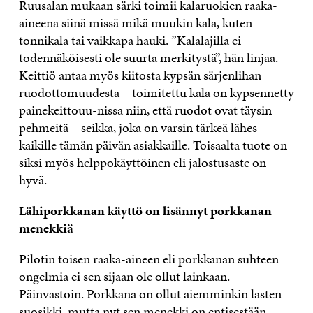
Ruusalan mukaan särki toimii kalaruokien raaka-
aineena siinä missä mikä muukin kala, kuten
tonnikala tai vaikkapa hauki. ”Kalalajilla ei
todennäköisesti ole suurta merkitystä”, hän linjaa.
Keittiö antaa myös kiitosta kypsän särjenlihan
ruodottomuudesta – toimitettu kala on kypsennetty
painekeittouu-nissa niin, että ruodot ovat täysin
pehmeitä – seikka, joka on varsin tärkeä lähes
kaikille tämän päivän asiakkaille. Toisaalta tuote on
siksi myös helppokäyttöinen eli jalostusaste on
hyvä.
Lähiporkkanan käyttö on lisännyt porkkanan
menekkiä
Pilotin toisen raaka-aineen eli porkkanan suhteen
ongelmia ei sen sijaan ole ollut lainkaan.
Päinvastoin. Porkkana on ollut aiemminkin lasten
suosikki, mutta nyt sen menekki on entisestään