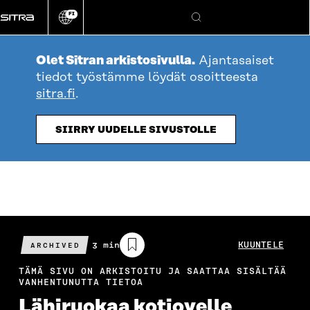
Siirry
FI
suoraan
Vaihda
Hae
sivuston
sisältöön
kieli
Olet Sitran arkistosivulla.
Ajantasaiset
tiedot työstämme löydät osoitteesta
sitra.fi
.
SIIRRY UUDELLE SIVUSTOLLE
Arvioitu
3 min
KUUNTELE
ARCHIVED
lukuaika
TÄMÄ SIVU ON ARKISTOITU JA SAATTAA SISÄLTÄÄ
VANHENTUNUTTA TIETOA
Lähiruokaa kotiovelle