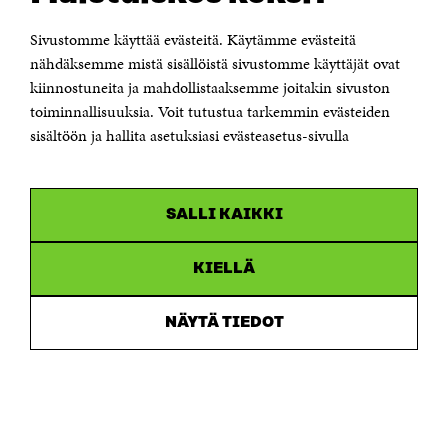
00181 Helsinki
Sivustomme käyttää evästeitä. Käytämme evästeitä
Puhelin +358 294 618 991
Sähköpostiosoite
nähdäksemme mistä sisällöistä sivustomme käyttäjät ovat
etunimi.sukunimi@sitra.fi tai sitra@sitra.fi
kiinnostuneita ja mahdollistaaksemme joitakin sivuston
Saapumisohjeet
toiminnallisuuksia. Voit tutustua tarkemmin evästeiden
sisältöön ja hallita asetuksiasi evästeasetus-sivulla
Y-tunnus 0202132-3
OLEMME NÄISSÄ SOMEISSA
SALLI KAIKKI
Facebook
Avautuu
uudessa
Linkedin
ikkunassa
KIELLÄ
Avautuu
uudessa
Youtube
ikkunassa
Avautuu
NÄYTÄ TIEDOT
uudessa
Instagram
ikkunassa
Avautuu
uudessa
ikkunassa