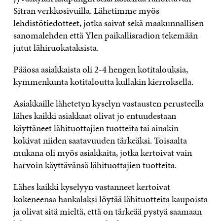
Sitran verkkosivuilla. Lähetimme myös
lehdistötiedotteet, jotka saivat sekä maakunnallisen
sanomalehden että Ylen paikallisradion tekemään
jutut lähiruokataksista.
Pääosa asiakkaista oli 2-4 hengen kotitalouksia,
kymmenkunta kotitaloutta kullakin kierroksella.
Asiakkaille lähetetyn kyselyn vastausten perusteella
lähes kaikki asiakkaat olivat jo entuudestaan
käyttäneet lähituottajien tuotteita tai ainakin
kokivat niiden saatavuuden tärkeäksi. Toisaalta
mukana oli myös asiakkaita, jotka kertoivat vain
harvoin käyttävänsä lähituottajien tuotteita.
Lähes kaikki kyselyyn vastanneet kertoivat
kokeneensa hankalaksi löytää lähituotteita kaupoista
ja olivat sitä mieltä, että on tärkeää pystyä saamaan