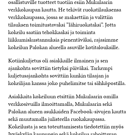
osallistuville tuotteet tuotiin esiin Mukulaarin
verkkokaupan kautta. He tekivät ruokatilauksensa
verkkokaupassa, jossa se maksettiin ja valittiin
tilauksen toimitustavaksi ”lähiruokataksi”. Jotta
kokeilu saatiin tehokkaaksi ja toiminta
liikkumiskustannuksia pienentäväksi, rajasimme
kokeilun Palokan alueella asuville kotitalouksille.
Kotiinkuljetus oli asiakkaille ilmainen ja sen
ajankohta sovittiin tietyksi päiväksi. Tarkempi
kuljetusajankohta sovittiin kunkin tilaajan ja
kokeilijan kanssa joko puhelimitse tai sähköpostilla.
Asiakkaita kokeiluun etsittiin Mukulaarin omilla
verkkosivuilla ilmoittamalla, Mukulaarin sekä
Palokan alueen asukkaiden Facebook-sivujen kautta
sekä muutamalla julisteella ruokakaupassa.
Kokeilusta ja sen toteuttamisesta tiedotettiin myös
Jyväskylän kaupungin sekä kokeilua rahoittavan