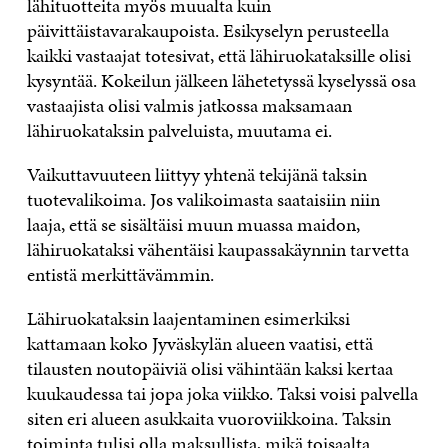
lähituotteita myös muualta kuin
päivittäistavarakaupoista. Esikyselyn perusteella
kaikki vastaajat totesivat, että lähiruokataksille olisi
kysyntää. Kokeilun jälkeen lähetetyssä kyselyssä osa
vastaajista olisi valmis jatkossa maksamaan
lähiruokataksin palveluista, muutama ei.
Vaikuttavuuteen liittyy yhtenä tekijänä taksin
tuotevalikoima. Jos valikoimasta saataisiin niin
laaja, että se sisältäisi muun muassa maidon,
lähiruokataksi vähentäisi kaupassakäynnin tarvetta
entistä merkittävämmin.
Lähiruokataksin laajentaminen esimerkiksi
kattamaan koko Jyväskylän alueen vaatisi, että
tilausten noutopäiviä olisi vähintään kaksi kertaa
kuukaudessa tai jopa joka viikko. Taksi voisi palvella
siten eri alueen asukkaita vuoroviikkoina. Taksin
toiminta tulisi olla maksullista, mikä toisaalta