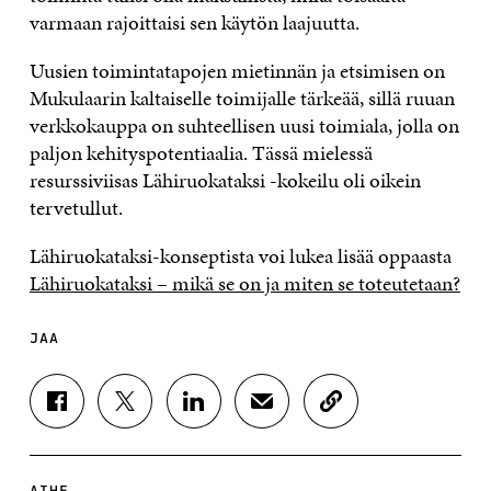
varmaan rajoittaisi sen käytön laajuutta.
Uusien toimintatapojen mietinnän ja etsimisen on
Mukulaarin kaltaiselle toimijalle tärkeää, sillä ruuan
verkkokauppa on suhteellisen uusi toimiala, jolla on
paljon kehityspotentiaalia. Tässä mielessä
resurssiviisas Lähiruokataksi -kokeilu oli oikein
tervetullut.
Lähiruokataksi-konseptista voi lukea lisää oppaasta
Lähiruokataksi – mikä se on ja miten se toteutetaan?
JAA
J
J
J
J
K
A
A
A
A
O
A
A
A
A
P
F
T
L
S
I
A
W
I
Ä
O
AIHE