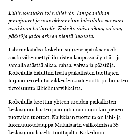
Lähiruokataksi toi ruisleivän, lampaanlihan,
punajuuret ja mansikkamehun lähitilalta suoraan
asiakkaan kotiovelle. Kokeilu säästi aikaa, vaivaa,
päästöjä ja toi arkeen pientä luksusta.
Lähiruokataksi-kokelun suurena ajatuksena oli
saada vähennettyä ihmisten kaupassakäyntiä – ja
samalla säästää aikaa, rahaa, vaivaa ja päästöjä.
Kokeilulla haluttiin lisätä paikallisten tuottajien
tarjoamien elintarvikkeiden saatavuutta ja ihmisten
tietoisuutta lähielintarvikkeista.
Kokeilulla koottiin yhteen useiden paikallisten,
keskisuomalaisten ja muutaman muunkin pienen
tuottajan tuotteet. Kaikkiaan tuotteita on lähi- ja
luomutuotekauppa
Mukulaarin
valikoimissa 35
keskisuomalaiselta tuottajalta. Kokeiluun