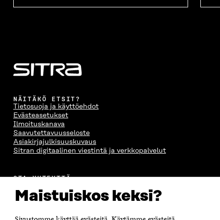
NÄITÄKÖ ETSIT?
Tietosuoja ja käyttöehdot
Evästeasetukset
Ilmoituskanava
Saavutettavuusseloste
Asiakirjajulkisuuskuvaus
Sitran digitaalinen viestintä ja verkkopalvelut
OTA YHTEYTTÄ
Suomen itsenäisyyden juhlarahasto Sitra
Maistuiskos keksi?
Itämerenkatu 11-13, PL 160,
00181 Helsinki
Sivustomme käyttää evästeitä. Käytämme evästeitä
Puhelin +358 294 618 991