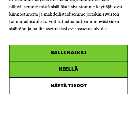
Sähköpostiosoite
nähdäksemme mistä sisällöistä sivustomme käyttäjät ovat
etunimi.sukunimi@sitra.fi tai sitra@sitra.fi
kiinnostuneita ja mahdollistaaksemme joitakin sivuston
Saapumisohjeet
toiminnallisuuksia. Voit tutustua tarkemmin evästeiden
sisältöön ja hallita asetuksiasi evästeasetus-sivulla
Y-tunnus 0202132-3
OLEMME NÄISSÄ SOMEISSA
SALLI KAIKKI
Facebook
Avautuu
uudessa
Linkedin
ikkunassa
KIELLÄ
Avautuu
uudessa
Youtube
ikkunassa
Avautuu
NÄYTÄ TIEDOT
uudessa
Instagram
ikkunassa
Avautuu
uudessa
ikkunassa