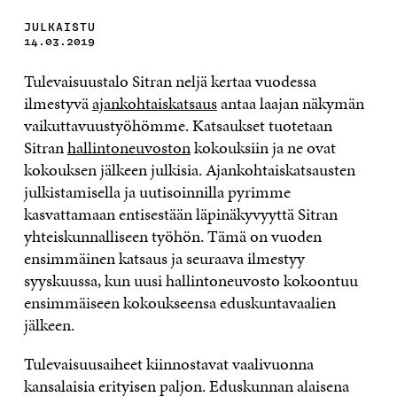
JULKAISTU
14.03.2019
Tulevaisuustalo Sitran neljä kertaa vuodessa
ilmestyvä
ajankohtaiskatsaus
antaa laajan näkymän
vaikuttavuustyöhömme. Katsaukset tuotetaan
Sitran
hallintoneuvoston
kokouksiin ja ne ovat
kokouksen jälkeen julkisia. Ajankohtaiskatsausten
julkistamisella ja uutisoinnilla pyrimme
kasvattamaan entisestään läpinäkyvyyttä Sitran
yhteiskunnalliseen työhön. Tämä on vuoden
ensimmäinen katsaus ja seuraava ilmestyy
syyskuussa, kun uusi hallintoneuvosto kokoontuu
ensimmäiseen kokoukseensa eduskuntavaalien
jälkeen.
Tulevaisuusaiheet kiinnostavat vaalivuonna
kansalaisia erityisen paljon. Eduskunnan alaisena