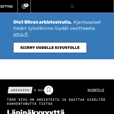
Siirry
FI
suoraan
Vaihda
Hae
sivuston
sisältöön
kieli
Olet Sitran arkistosivulla.
Ajantasaiset
tiedot työstämme löydät osoitteesta
sitra.fi
.
SIIRRY UUDELLE SIVUSTOLLE
Arvioitu
2 min
KUUNTELE
ARCHIVED
lukuaika
TÄMÄ SIVU ON ARKISTOITU JA SAATTAA SISÄLTÄÄ
VANHENTUNUTTA TIETOA
Läpi­näkyvyyttä