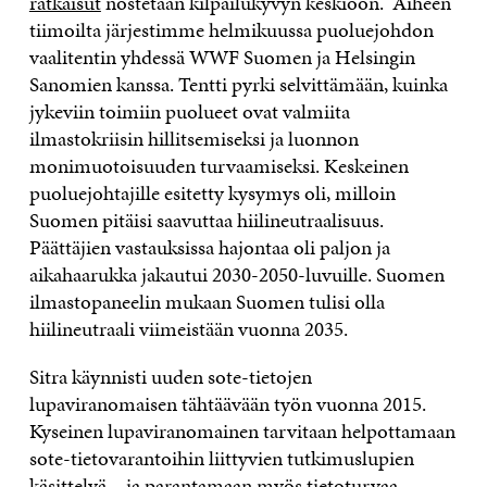
ratkaisut
nostetaan kilpailukyvyn keskiöön. Aiheen
tiimoilta järjestimme helmikuussa puoluejohdon
vaalitentin yhdessä WWF Suomen ja Helsingin
Sanomien kanssa. Tentti pyrki selvittämään, kuinka
jykeviin toimiin puolueet ovat valmiita
ilmastokriisin hillitsemiseksi ja luonnon
monimuotoisuuden turvaamiseksi. Keskeinen
puoluejohtajille esitetty kysymys oli, milloin
Suomen pitäisi saavuttaa hiilineutraalisuus.
Päättäjien vastauksissa hajontaa oli paljon ja
aikahaarukka jakautui 2030-2050-luvuille. Suomen
ilmastopaneelin mukaan Suomen tulisi olla
hiilineutraali viimeistään vuonna 2035.
Sitra käynnisti uuden sote-tietojen
lupaviranomaisen tähtäävään työn vuonna 2015.
Kyseinen lupaviranomainen tarvitaan helpottamaan
sote-tietovarantoihin liittyvien tutkimuslupien
käsittelyä – ja parantamaan myös tietoturvaa.