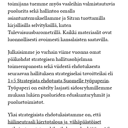
toimijana tuemme myös vaaleihin valmistautuvia
puolueita sekä hallintoa omalla
asiantuntemuksellamme ja Sitran tuottamilla
kirjallisilla selvityksillä, kuten
Tulevaisuusbarometrillä. Kaikki materiaalit ovat
luonnollisesti avoimesti kansalaisten saatavilla.
Julkaisimme jo varhain viime vuonna omat
pääkohdat strategisen hallitusohjelman
toimeenpanosta sekä viidestä ehdotuksesta
seuraavan hallituksen strategiseksi tavoitteiksi eli
1+5 Strategista ehdotusta Suomelle työpaperin
.
Työpaperi on esitelty laajasti sidosryhmillemme
mukaan lukien puolueiden eduskuntaryhmät ja
puoluetoimistot.
Yksi strategisista ehdotuksistamme on, että
hiilineutraali kiertotalous ja vähäpäästöiset