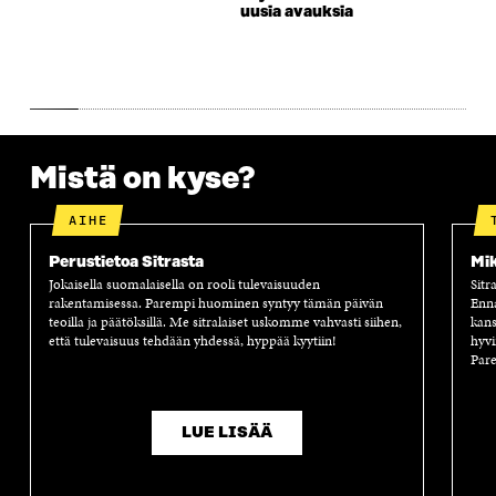
N
A
N
U
uusia avauksia
A
S
A
N
S
S
S
A
S
A
S
S
A
A
S
A
Mistä on kyse?
AIHE
Perustietoa Sitrasta
Mik
Jokaisella suomalaisella on rooli tulevaisuuden
Sitr
rakentamisessa. Parempi huominen syntyy tämän päivän
Enn
teoilla ja päätöksillä. Me sitralaiset uskomme vahvasti siihen,
kans
että tulevaisuus tehdään yhdessä, hyppää kyytiin!
hyvi
Pare
LUE LISÄÄ