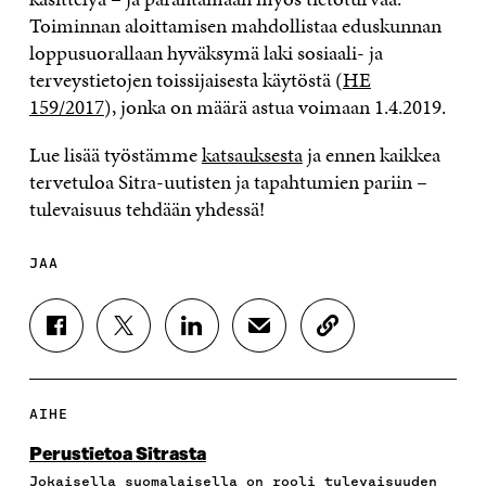
Toiminnan aloittamisen mahdollistaa eduskunnan
loppusuorallaan hyväksymä laki sosiaali- ja
terveystietojen toissijaisesta käytöstä (
HE
159/2017
), jonka on määrä astua voimaan 1.4.2019.
Lue lisää työstämme
katsauksesta
ja ennen kaikkea
tervetuloa Sitra-uutisten ja tapahtumien pariin –
tulevaisuus tehdään yhdessä!
JAA
J
J
J
J
K
A
A
A
A
O
A
A
A
A
P
F
T
L
S
I
A
W
I
Ä
O
AIHE
C
I
N
H
I
E
T
K
K
A
Perustietoa Sitrasta
B
T
E
Ö
R
Jokaisella suomalaisella on rooli tulevaisuuden