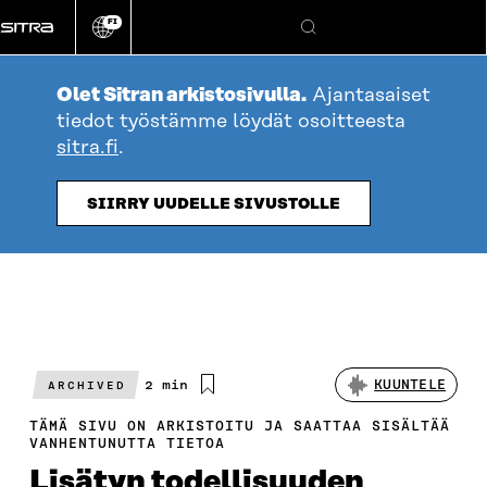
Siirry
FI
suoraan
Vaihda
Hae
sivuston
sisältöön
kieli
Olet Sitran arkistosivulla.
Ajantasaiset
tiedot työstämme löydät osoitteesta
sitra.fi
.
SIIRRY UUDELLE SIVUSTOLLE
Arvioitu
2 min
KUUNTELE
ARCHIVED
lukuaika
TÄMÄ SIVU ON ARKISTOITU JA SAATTAA SISÄLTÄÄ
VANHENTUNUTTA TIETOA
Lisätyn todellisuuden