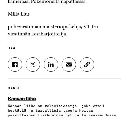
kameraasi Pokemoneita napattaessa.
Milla Lius
puheviestinnän maisteriopiskelija, VTT:n
viestinnän kesäharjoittelija
JAA
J
J
J
J
K
A
A
A
A
O
A
A
A
A
P
F
T
L
S
I
A
W
I
Ä
O
HANKE
C
I
N
H
I
E
T
K
K
A
Kansan liike
B
T
E
Ö
R
Kansan liike on televisiosarja, joka etsii
O
E
D
P
T
kestäviä ja turvallisia tapoja hoitaa
O
R
I
O
I
päivittäinen liikkuminen nyt ja tulevaisuudessa.
K
I
N
S
K
I
S
I
T
K
S
S
S
I
E