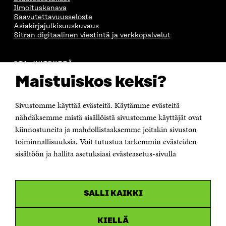
Ilmoituskanava
Saavutettavuusseloste
Asiakirjajulkisuuskuvaus
Sitran digitaalinen viestintä ja verkkopalvelut
OTA YHTEYTTÄ
Suomen itsenäisyyden juhlarahasto Sitra
Maistuiskos keksi?
Itämerenkatu 11-13, PL 160,
00181 Helsinki
Sivustomme käyttää evästeitä. Käytämme evästeitä
Puhelin +358 294 618 991
Sähköpostiosoite
nähdäksemme mistä sisällöistä sivustomme käyttäjät ovat
etunimi.sukunimi@sitra.fi tai sitra@sitra.fi
kiinnostuneita ja mahdollistaaksemme joitakin sivuston
Saapumisohjeet
toiminnallisuuksia. Voit tutustua tarkemmin evästeiden
sisältöön ja hallita asetuksiasi evästeasetus-sivulla
Y-tunnus 0202132-3
OLEMME NÄISSÄ SOMEISSA
SALLI KAIKKI
Facebook
Avautuu
uudessa
Linkedin
ikkunassa
KIELLÄ
Avautuu