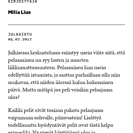
KIRJOITTAJA
Milla Lius
JULKAISTU
05.07.2017
Julkisessa keskustelussa esiintyy usein väite siitä, että
pelaaminen on syy lasten ja nuorten
liikkumattomuuteen. Pelaaminen kun usein
edellyttää istumista, ja saattaa parhaillaan olla niin
mukavaa, että niiden ääressä kuluu kokonainen
päivä. Mutta mitäpä jos peli veisikin pelaajansa
ulos?
Kaikki pelit eivät tosiaan pakota pelaajansa
vaipumaan sohvalle, päinvastoin! Lisättyä
todellisuutta hyödyntävät pelit ovat tästä kelpo
esimerkki. Ne vievät käyttäjänsä ulos ja