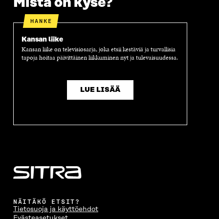
Mistä on kyse?
A
A
S
A
HANKE
Kansan liike
Kansan liike on televisiosarja, joka etsii kestäviä ja turvallisia
tapoja hoitaa päivittäinen liikkuminen nyt ja tulevaisuudessa.
LUE LISÄÄ
NÄITÄKÖ ETSIT?
Tietosuoja ja käyttöehdot
Evästeasetukset