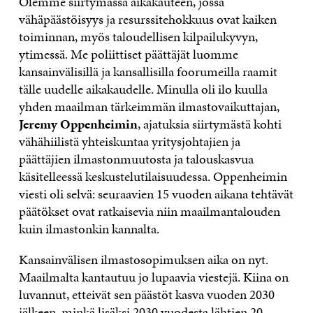
Olemme siirtymässä aikakauteen, jossa
vähäpäästöisyys ja resurssitehokkuus ovat kaiken
toiminnan, myös taloudellisen kilpailukyvyn,
ytimessä. Me poliittiset päättäjät luomme
kansainvälisillä ja kansallisilla foorumeilla raamit
tälle uudelle aikakaudelle. Minulla oli ilo kuulla
yhden maailman tärkeimmän ilmastovaikuttajan,
Jeremy Oppenheimin
, ajatuksia siirtymästä kohti
vähähiilistä yhteiskuntaa yritysjohtajien ja
päättäjien ilmastonmuutosta ja talouskasvua
käsitelleessä keskustelutilaisuudessa. Oppenheimin
viesti oli selvä: seuraavien 15 vuoden aikana tehtävät
päätökset ovat ratkaisevia niin maailmantalouden
kuin ilmastonkin kannalta.
Kansainvälisen ilmastosopimuksen aika on nyt.
Maailmalta kantautuu jo lupaavia viestejä. Kiina on
luvannut, etteivät sen päästöt kasva vuoden 2030
jälkeen, minkä lisäksi 2030 vuodesta lähtien 20