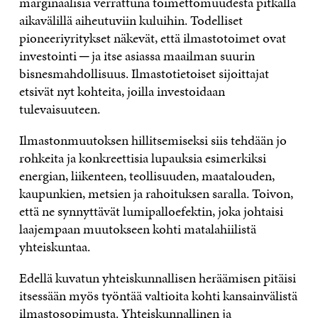
marginaalisia verrattuna toimettomuudesta pitkällä
aikavälillä aiheutuviin kuluihin. Todelliset
pioneeriyritykset näkevät, että ilmastotoimet ovat
investointi ─ ja itse asiassa maailman suurin
bisnesmahdollisuus. Ilmastotietoiset sijoittajat
etsivät nyt kohteita, joilla investoidaan
tulevaisuuteen.
Ilmastonmuutoksen hillitsemiseksi siis tehdään jo
rohkeita ja konkreettisia lupauksia esimerkiksi
energian, liikenteen, teollisuuden, maatalouden,
kaupunkien, metsien ja rahoituksen saralla. Toivon,
että ne synnyttävät lumipalloefektin, joka johtaisi
laajempaan muutokseen kohti matalahiilistä
yhteiskuntaa.
Edellä kuvatun yhteiskunnallisen heräämisen pitäisi
itsessään myös työntää valtioita kohti kansainvälistä
ilmastosopimusta. Yhteiskunnallinen ja