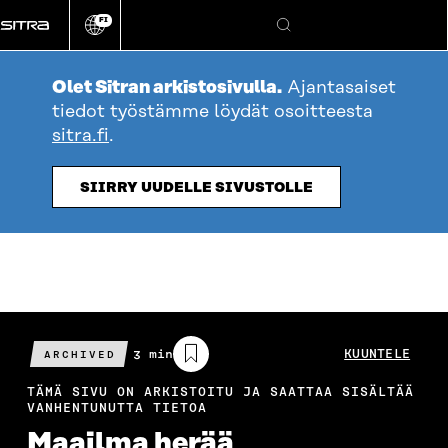
Siirry
FI
suoraan
Vaihda
Hae
sivuston
sisältöön
kieli
Olet Sitran arkistosivulla.
Ajantasaiset
tiedot työstämme löydät osoitteesta
sitra.fi
.
SIIRRY UUDELLE SIVUSTOLLE
Arvioitu
3 min
KUUNTELE
ARCHIVED
lukuaika
TÄMÄ SIVU ON ARKISTOITU JA SAATTAA SISÄLTÄÄ
VANHENTUNUTTA TIETOA
Maailma herää