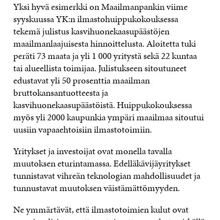
Yksi hyvä esimerkki on Maailmanpankin viime
syyskuussa YK:n ilmastohuippukokouksessa
tekemä julistus kasvihuonekaasupäästöjen
maailmanlaajuisesta hinnoittelusta. Aloitetta tuki
peräti 73 maata ja yli 1 000 yritystä sekä 22 kuntaa
tai alueellista toimijaa. Julistukseen sitoutuneet
edustavat yli 50 prosenttia maailman
bruttokansantuotteesta ja
kasvihuonekaasupäästöistä. Huippukokouksessa
myös yli 2000 kaupunkia ympäri maailmaa sitoutui
uusiin vapaaehtoisiin ilmastotoimiin.
Yritykset ja investoijat ovat monella tavalla
muutoksen eturintamassa. Edelläkävijäyritykset
tunnistavat vihreän teknologian mahdollisuudet ja
tunnustavat muutoksen väistämättömyyden.
Ne ymmärtävät, että ilmastotoimien kulut ovat