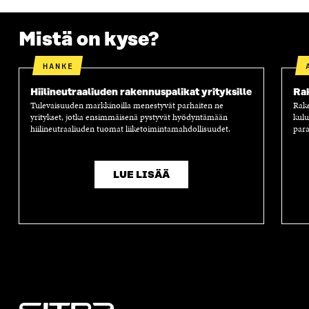
S
S
S
A
S
A
S
S
A
A
S
Mistä on kyse?
A
HANKE
Hiilineutraaliuden rakennuspalikat yrityksille
Ra
Tulevaisuuden markkinoilla menestyvät parhaiten ne
Rak
yritykset, jotka ensimmäisenä pystyvät hyödyntämään
kul
hiilineutraaliuden tuomat liiketoimintamahdollisuudet.
para
LUE LISÄÄ