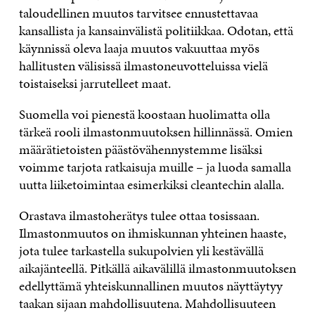
taloudellinen muutos tarvitsee ennustettavaa
kansallista ja kansainvälistä politiikkaa. Odotan, että
käynnissä oleva laaja muutos vakuuttaa myös
hallitusten välisissä ilmastoneuvotteluissa vielä
toistaiseksi jarrutelleet maat.
Suomella voi pienestä koostaan huolimatta olla
tärkeä rooli ilmastonmuutoksen hillinnässä. Omien
määrätietoisten päästövähennystemme lisäksi
voimme tarjota ratkaisuja muille – ja luoda samalla
uutta liiketoimintaa esimerkiksi cleantechin alalla.
Orastava ilmastoherätys tulee ottaa tosissaan.
Ilmastonmuutos on ihmiskunnan yhteinen haaste,
jota tulee tarkastella sukupolvien yli kestävällä
aikajänteellä. Pitkällä aikavälillä ilmastonmuutoksen
edellyttämä yhteiskunnallinen muutos näyttäytyy
taakan sijaan mahdollisuutena. Mahdollisuuteen