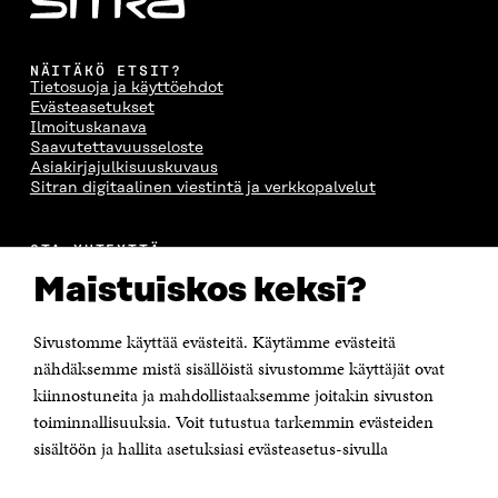
NÄITÄKÖ ETSIT?
Tietosuoja ja käyttöehdot
Evästeasetukset
Ilmoituskanava
Saavutettavuusseloste
Asiakirjajulkisuuskuvaus
Sitran digitaalinen viestintä ja verkkopalvelut
OTA YHTEYTTÄ
Suomen itsenäisyyden juhlarahasto Sitra
Maistuiskos keksi?
Itämerenkatu 11-13, PL 160,
00181 Helsinki
Sivustomme käyttää evästeitä. Käytämme evästeitä
Puhelin +358 294 618 991
Sähköpostiosoite
nähdäksemme mistä sisällöistä sivustomme käyttäjät ovat
etunimi.sukunimi@sitra.fi tai sitra@sitra.fi
kiinnostuneita ja mahdollistaaksemme joitakin sivuston
toiminnallisuuksia. Voit tutustua tarkemmin evästeiden
Saapumisohjeet
sisältöön ja hallita asetuksiasi evästeasetus-sivulla
Y-tunnus 0202132-3