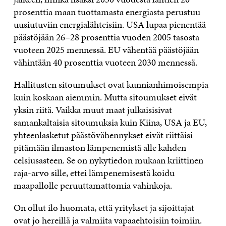
prosenttia maan tuottamasta energiasta perustuu
uusiutuviin energialähteisiin. USA lupaa pienentää
päästöjään 26–28 prosenttia vuoden 2005 tasosta
vuoteen 2025 mennessä. EU vähentää päästöjään
vähintään 40 prosenttia vuoteen 2030 mennessä.
Hallitusten sitoumukset ovat kunnianhimoisempia
kuin koskaan aiemmin. Mutta sitoumukset eivät
yksin riitä. Vaikka muut maat julkaisisivat
samankaltaisia sitoumuksia kuin Kiina, USA ja EU,
yhteenlasketut päästövähennykset eivät riittäisi
pitämään ilmaston lämpenemistä alle kahden
celsiusasteen. Se on nykytiedon mukaan kriittinen
raja-arvo sille, ettei lämpenemisestä koidu
maapallolle peruuttamattomia vahinkoja.
On ollut ilo huomata, että yritykset ja sijoittajat
ovat jo hereillä ja valmiita vapaaehtoisiin toimiin.