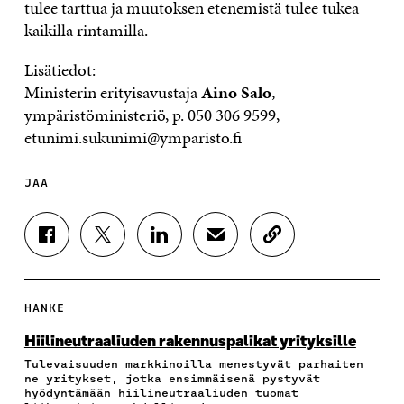
tulee tarttua ja muutoksen etenemistä tulee tukea
kaikilla rintamilla.
Lisätiedot:
Ministerin erityisavustaja
Aino Salo
,
ympäristöministeriö, p. 050 306 9599,
etunimi.sukunimi@ymparisto.fi
JAA
J
J
J
J
K
A
A
A
A
O
A
A
A
A
P
F
T
L
S
I
A
W
I
Ä
O
HANKE
C
I
N
H
I
E
T
K
K
A
Hiilineutraaliuden rakennuspalikat yrityksille
B
T
E
Ö
R
Tulevaisuuden markkinoilla menestyvät parhaiten
O
E
D
P
T
ne yritykset, jotka ensimmäisenä pystyvät
O
R
I
O
I
hyödyntämään hiilineutraaliuden tuomat
K
I
N
S
K