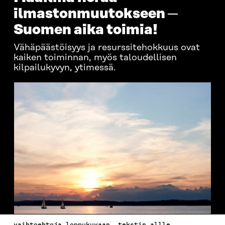
ilmastonmuutokseen ─
Suomen aika toimia!
Vähäpäästöisyys ja resurssitehokkuus ovat
kaiken toiminnan, myös taloudellisen
kilpailukyvyn, ytimessä.
vaihtoehtoja loppukuvaan, tekstin allle