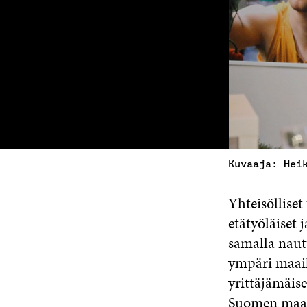
Kuvaaja: Hei
Yhteisölliset
etätyöläiset 
samalla nautt
ympäri maail
yrittäjämäise
Suomen maase