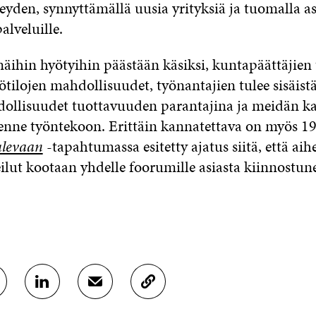
eyden, synnyttämällä uusia yrityksiä ja tuomalla a
palveluille.
äihin hyötyihin päästään käsiksi, kuntapäättäjien 
tilojen mahdollisuudet, työnantajien tulee sisäist
llisuudet tuottavuuden parantajina ja meidän ka
senne työntekoon. Erittäin kannatettava on myös 19.
ulevaan
-tapahtumassa esitetty ajatus siitä, että aih
eilut kootaan yhdelle foorumille asiasta kiinnostun
J
J
K
A
A
O
A
A
P