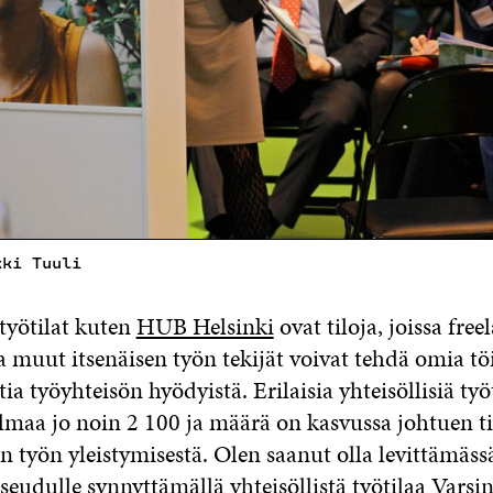
kki Tuuli
 työtilat kuten
HUB Helsinki
ovat tiloja, joissa freel
ja muut itsenäisen työn tekijät voivat tehdä omia tö
ia työyhteisön hyödyistä. Erilaisia yhteisöllisiä työ
maa jo noin 2 100 ja määrä on kasvussa johtuen ti
n työn yleistymisestä. Olen saanut olla levittämäss
udulle synnyttämällä yhteisöllistä työtilaa Vars