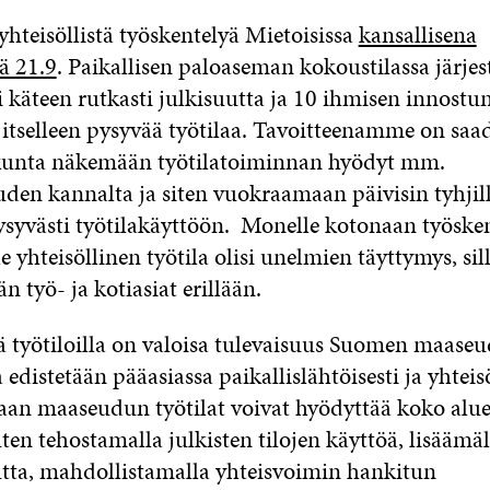
hteisöllistä työskentelyä Mietoisissa
kansallisena
ä 21.9
. Paikallisen paloaseman kokoustilassa järjes
i käteen rutkasti julkisuutta ja 10 ihmisen innost
t itselleen pysyvää työtilaa. Tavoitteenamme on saa
nta näkemään työtilatoiminnan hyödyt mm.
ouden kannalta ja siten vuokraamaan päivisin tyhjil
ysyvästi työtilakäyttöön. Monelle kotonaan työsken
e yhteisöllinen työtila olisi unelmien täyttymys, sill
n työ- ja kotiasiat erillään.
lä työtiloilla on valoisa tulevaisuus Suomen maaseu
edistetään pääasiassa paikallislähtöisesti ja yhteisö
an maaseudun työtilat voivat hyödyttää koko alu
uten tehostamalla julkisten tilojen käyttöä, lisäämä
tta, mahdollistamalla yhteisvoimin hankitun