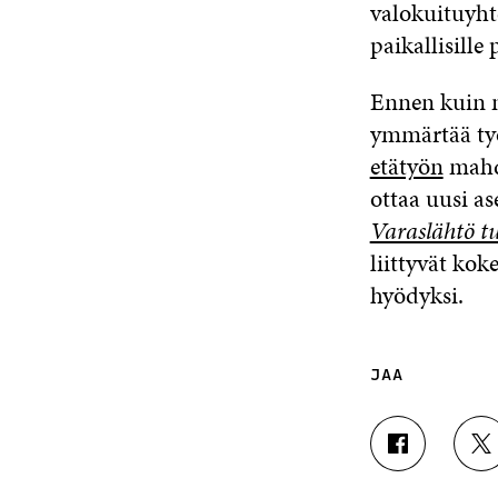
valokuituyht
paikallisille 
Ennen kuin n
ymmärtää työ
etätyön
mahdo
ottaa uusi a
Varaslähtö t
liittyvät kok
hyödyksi.
JAA
J
J
A
A
A
A