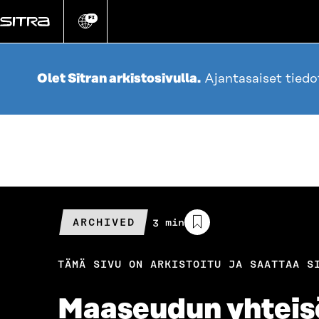
Siirry
suoraan
FI
Vaihda
sivuston
sisältöön
kieli
Olet Sitran arkistosivulla.
Ajantasaiset tied
ARCHIVED
Arvioitu
3 min
lukuaika
TÄMÄ SIVU ON ARKISTOITU JA SAATTAA S
Maaseudun yhteisöll