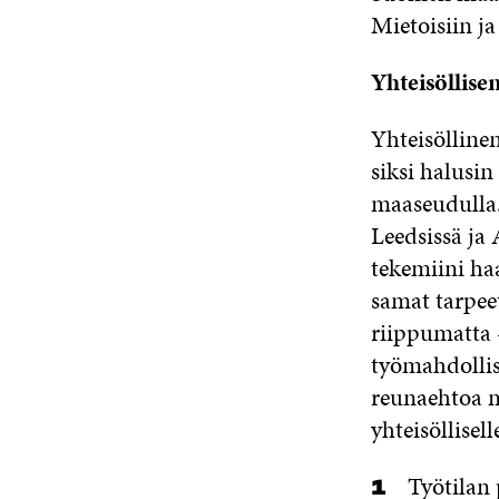
Mietoisiin j
Yhteisöllis
Yhteisöllinen
siksi halusin
maaseudulla. 
Leedsissä ja
tekemiini haa
samat tarpeet
riippumatta –
työmahdollis
reunaehtoa m
yhteisölliselle
Työtilan 