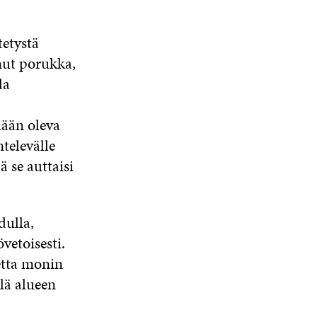
tetystä
unut porukka,
da
lään oleva
televälle
ä se auttaisi
dulla,
vetoisesti.
etta monin
llä alueen