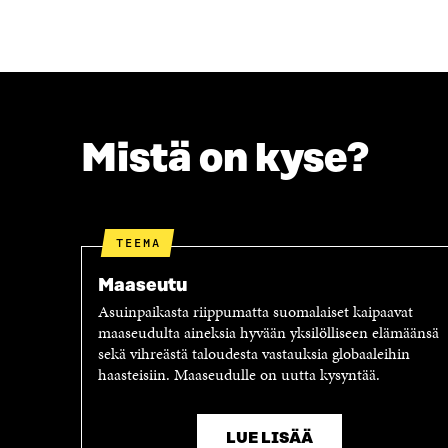
F
T
A
W
C
I
E
T
B
T
O
E
O
R
Mistä on kyse?
K
I
I
S
S
S
S
Ä
A
A
TEEMA
A
V
V
A
Maaseutu
A
U
Asuinpaikasta riippumatta suomalaiset kaipaavat
U
T
maaseudulta aineksia hyvään yksilölliseen elämäänsä
T
U
sekä vihreästä taloudesta vastauksia globaaleihin
U
U
haasteisiin. Maaseudulle on uutta kysyntää.
U
U
U
U
U
D
LUE LISÄÄ
D
E