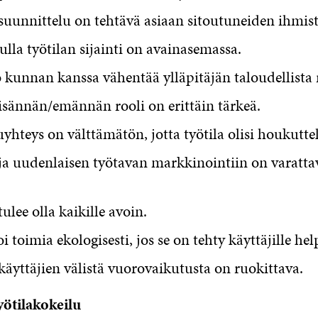
suunnittelu on tehtävä asiaan sitoutuneiden ihmis
la työtilan sijainti on avainasemassa.
 kunnan kanssa vähentää ylläpitäjän taloudellista r
isännän/emännän rooli on erittäin tärkeä.
yhteys on välttämätön, jotta työtila olisi houkutte
ja uudenlaisen työtavan markkinointiin on varatta
tulee olla kaikille avoin.
oi toimia ekologisesti, jos se on tehty käyttäjille hel
käyttäjien välistä vuorovaikutusta on ruokittava.
yötilakokeilu