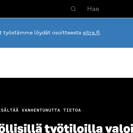
ot työstämme löydät osoitteesta
sitra.fi
.
ISÄLTÄÄ VANHENTUNUTTA TIETOA
isillä työtiloilla valo