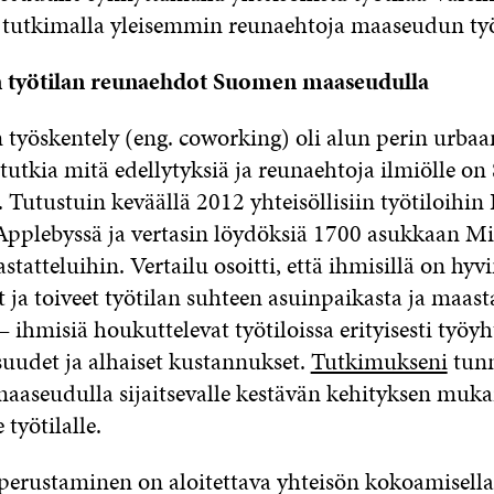
a tutkimalla yleisemmin reunaehtoja maaseudun työt
en työtilan reunaehdot Suomen maaseudulla
 työskentely (eng. coworking) oli alun perin urbaan
 tutkia mitä edellytyksiä ja reunaehtoja ilmiölle o
Tutustuin keväällä 2012 yhteisöllisiin työtiloihin
 Applebyssä ja vertasin löydöksiä 1700 asukkaan Mi
statteluihin. Vertailu osoitti, että ihmisillä on hyvi
 ja toiveet työtilan suhteen asuinpaikasta ja maast
 ihmisiä houkuttelevat työtiloissa erityisesti työyh
uudet ja alhaiset kustannukset.
Tutkimukseni
tunn
aaseudulla sijaitsevalle kestävän kehityksen mukai
 työtilalle.
perustaminen on aloitettava yhteisön kokoamisella