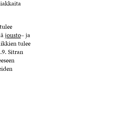
siakkaita
tulee
ää
jousto
– ja
ikkien tulee
9. Sitran
eeseen
eiden