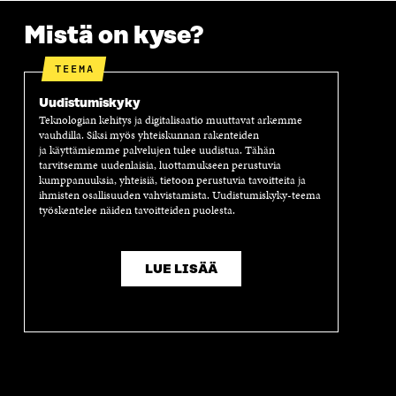
Mistä on kyse?
TEEMA
Uudistumiskyky
Teknologian kehitys ja digitalisaatio muuttavat arkemme
vauhdilla. Siksi myös yhteiskunnan rakenteiden
ja käyttämiemme palvelujen tulee uudistua. Tähän
tarvitsemme uudenlaisia, luottamukseen perustuvia
kumppanuuksia, yhteisiä, tietoon perustuvia tavoitteita ja
ihmisten osallisuuden vahvistamista. Uudistumiskyky-teema
työskentelee näiden tavoitteiden puolesta.
LUE LISÄÄ