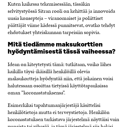
Kuten kaikessa tekemisessään, tässäkin
selvitystyössä Sitran rooli on kehittää ja innovoida
uusia konsepteja – viranomaiset ja poliittiset
päättäjät viime kädessä punnitsevat, ovatko tehdyt
ehdotukset yhteiskunnan tarpeisiin sopivia.
Mitä tiedämme maksukorttien
hyödyntämisestä tässä vaiheessa?
Idean on kiteytetysti tämä: tutkitaan, voiko lähes
kaikilla täysi-ikäisillä henkilöillä olevia
maksukortteja hyödyntää niin, että jokainen voisi
halutessaan osoittaa tietyissä käyttötapauksissa
oman ”koronastatuksensa”.
Esimerkiksi tapahtumanjärjestäjä käsittelisi
henkilötietoja mutta ei terveystietoja. Henkilön
koronastatuksen tarkistava järjestelmä näyttäisi vain
punaista tai vihreää, ja tämä järjestelmä siis hakisi