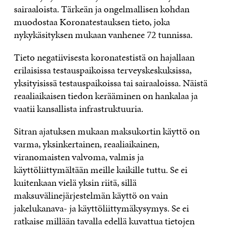
sairaaloista. Tärkeän ja ongelmallisen kohdan
muodostaa Koronatestauksen tieto, joka
nykykäsityksen mukaan vanhenee 72 tunnissa.
Tieto negatiivisesta koronatestistä on hajallaan
erilaisissa testauspaikoissa terveyskeskuksissa,
yksityisissä testauspaikoissa tai sairaaloissa. Näistä
reaaliaikaisen tiedon kerääminen on hankalaa ja
vaatii kansallista infrastruktuuria.
Sitran ajatuksen mukaan maksukortin käyttö on
varma, yksinkertainen, reaaliaikainen,
viranomaisten valvoma, valmis ja
käyttöliittymältään meille kaikille tuttu. Se ei
kuitenkaan vielä yksin riitä, sillä
maksuvälinejärjestelmän käyttö on vain
jakelukanava- ja käyttöliittymäkysymys. Se ei
ratkaise millään tavalla edellä kuvattua tietojen