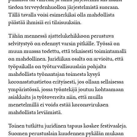
tiedon terveydenhuollon järjestelmistä suoraan.
Tällä tavalla voisi esimerkiksi olla mahdollista
päästää ihmisiä eri tilaisuuksiin.
Tähän mennessä ajattelukehikkoon perustuva
selvitystyö on edennyt varsin pitkälle. Työssä on
muun muassa todettu, että teknisesti toimintamalli
on mahdollinen. Juridiikan osalta on arvioitu, että
työpaikalla on työturvallisuuslain pohjalta
mahdollista työnantajan toimesta kysyä
koronastatustietoa erityisesti, jos ollaan sellaisessa
ympäristössä, jossa työntekijä joutuu kohtaamaan
asiakkaita ja työtovereita niin, että muilla
menetelmillä ei voida estää koronaviruksen
mahdollista leviämistä.
Toinen tutkittu juridinen tapaus koskee festivaaleja.
Suomen perustuslain kuudennen pykälän mukaan