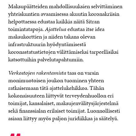
Maksupäätteiden mahdollisuuksien selvittäminen
yhteiskuntien avaamisessa akuutin koronakriisin
helpottaessa edustaa kaikkia näitä Sitran
toimintatapoja.
Ajattelua
edustaa itse idea
maksukorttien ja niiden takana olevan
infrastruktuurin hyödyntämisestä
koronastatustietojen välittämiseksi tarpeellisiksi
katsottuihin palvelutapahtumiin.
Verkostojen rakentamista
taas on varsin
monimuotoisen joukon tuominen yhteen
ratkaisemaan tätä ajattelukehikkoa. Tähän
kokonaisuuteen liittyvät terveydenhuollon eri
toimijat, kansalaiset, maksujenvälitysjärjestelmä
sekä finanssialan erilaiset toimijat. Luonnollisesti
asiaan liittyy myös paljon juridiikkaa ja säätelyä.