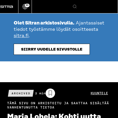
Siirry
FI
suoraan
Vaihda
Hae
sivuston
sisältöön
kieli
Olet Sitran arkistosivulla.
Ajantasaiset
tiedot työstämme löydät osoitteesta
sitra.fi
.
SIIRRY UUDELLE SIVUSTOLLE
Arvioitu
2 min
KUUNTELE
ARCHIVED
lukuaika
TÄMÄ SIVU ON ARKISTOITU JA SAATTAA SISÄLTÄÄ
VANHENTUNUTTA TIETOA
Maria Lohela: Kohti uutta