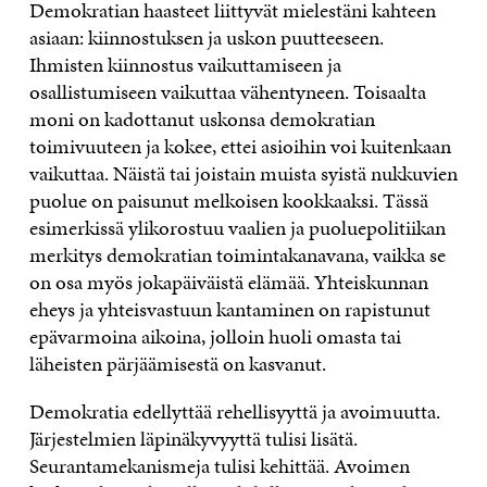
Demokratian haasteet liittyvät mielestäni kahteen
asiaan: kiinnostuksen ja uskon puutteeseen.
Ihmisten kiinnostus vaikuttamiseen ja
osallistumiseen vaikuttaa vähentyneen. Toisaalta
moni on kadottanut uskonsa demokratian
toimivuuteen ja kokee, ettei asioihin voi kuitenkaan
vaikuttaa. Näistä tai joistain muista syistä nukkuvien
puolue on paisunut melkoisen kookkaaksi. Tässä
esimerkissä ylikorostuu vaalien ja puoluepolitiikan
merkitys demokratian toimintakanavana, vaikka se
on osa myös jokapäiväistä elämää. Yhteiskunnan
eheys ja yhteisvastuun kantaminen on rapistunut
epävarmoina aikoina, jolloin huoli omasta tai
läheisten pärjäämisestä on kasvanut.
Demokratia edellyttää rehellisyyttä ja avoimuutta.
Järjestelmien läpinäkyvyyttä tulisi lisätä.
Seurantamekanismeja tulisi kehittää. Avoimen