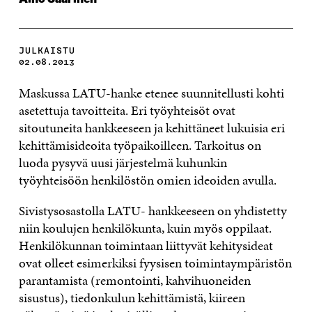
JULKAISTU
02.08.2013
Maskussa LATU-hanke etenee suunnitellusti kohti
asetettuja tavoitteita. Eri työyhteisöt ovat
sitoutuneita hankkeeseen ja kehittäneet lukuisia eri
kehittämisideoita työpaikoilleen. Tarkoitus on
luoda pysyvä uusi järjestelmä kuhunkin
työyhteisöön henkilöstön omien ideoiden avulla.
Sivistysosastolla LATU- hankkeeseen on yhdistetty
niin koulujen henkilökunta, kuin myös oppilaat.
Henkilökunnan toimintaan liittyvät kehitysideat
ovat olleet esimerkiksi fyysisen toimintaympäristön
parantamista (remontointi, kahvihuoneiden
sisustus), tiedonkulun kehittämistä, kiireen