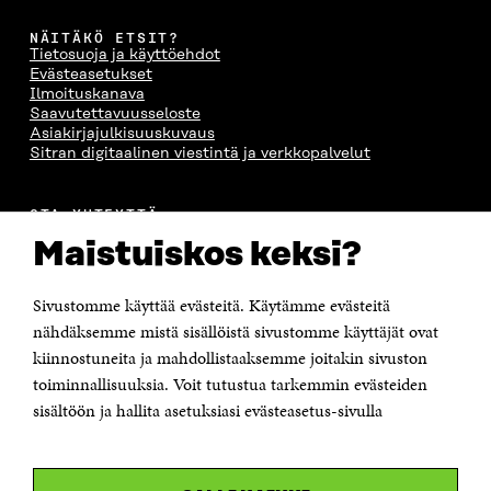
U
N
U
K
N
A
N
U
NÄITÄKÖ ETSIT?
A
S
A
N
Tietosuoja ja käyttöehdot
S
S
S
A
Evästeasetukset
S
A
S
S
Ilmoituskanava
A
A
S
Saavutettavuusseloste
A
Asiakirjajulkisuuskuvaus
Sitran digitaalinen viestintä ja verkkopalvelut
OTA YHTEYTTÄ
Suomen itsenäisyyden juhlarahasto Sitra
Maistuiskos keksi?
Itämerenkatu 11-13, PL 160,
00181 Helsinki
Sivustomme käyttää evästeitä. Käytämme evästeitä
Puhelin +358 294 618 991
Sähköpostiosoite
nähdäksemme mistä sisällöistä sivustomme käyttäjät ovat
etunimi.sukunimi@sitra.fi tai sitra@sitra.fi
kiinnostuneita ja mahdollistaaksemme joitakin sivuston
Saapumisohjeet
toiminnallisuuksia. Voit tutustua tarkemmin evästeiden
sisältöön ja hallita asetuksiasi evästeasetus-sivulla
Y-tunnus 0202132-3
OLEMME NÄISSÄ SOMEISSA