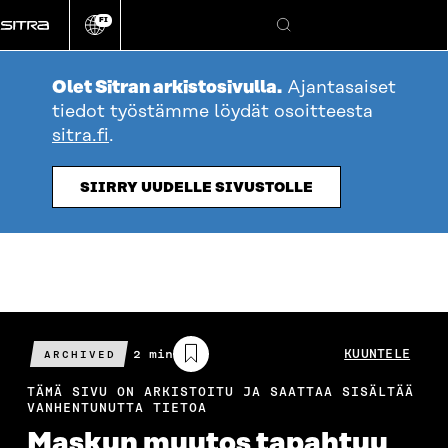
Siirry
FI
suoraan
Vaihda
Hae
sivuston
sisältöön
kieli
Olet Sitran arkistosivulla.
Ajantasaiset
tiedot työstämme löydät osoitteesta
sitra.fi
.
SIIRRY UUDELLE SIVUSTOLLE
Arvioitu
2 min
KUUNTELE
ARCHIVED
lukuaika
TÄMÄ SIVU ON ARKISTOITU JA SAATTAA SISÄLTÄÄ
VANHENTUNUTTA TIETOA
Maskun muutos tapahtuu