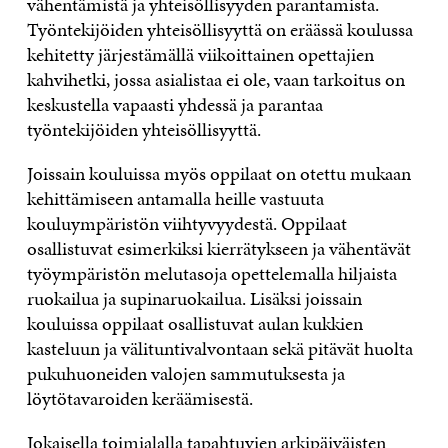
vähentämistä ja yhteisöllisyyden parantamista.
Työntekijöiden yhteisöllisyyttä on eräässä koulussa
kehitetty järjestämällä viikoittainen opettajien
kahvihetki, jossa asialistaa ei ole, vaan tarkoitus on
keskustella vapaasti yhdessä ja parantaa
työntekijöiden yhteisöllisyyttä.
Joissain kouluissa myös oppilaat on otettu mukaan
kehittämiseen antamalla heille vastuuta
kouluympäristön viihtyvyydestä. Oppilaat
osallistuvat esimerkiksi kierrätykseen ja vähentävät
työympäristön melutasoja opettelemalla hiljaista
ruokailua ja supinaruokailua. Lisäksi joissain
kouluissa oppilaat osallistuvat aulan kukkien
kasteluun ja välituntivalvontaan sekä pitävät huolta
pukuhuoneiden valojen sammutuksesta ja
löytötavaroiden keräämisestä.
Jokaisella toimialalla tapahtuvien arkipäiväisten