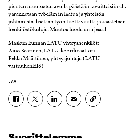
pienten muutosten avulla päästään tavoitteisiin eli:
parannetaan työelämän laatua ja yhteisön
johtamista, lisätään työn tuottavuutta ja säästetään
henkilöstökuluja. Muutos luodaan arjessa!
Maskun kunnan LATU yhteyshenkilöt:
Aino Saarinen, LATU-koordinaattori
Pekka Määttänen, yhteysjohtaja (LATU-
vastuuhenkilö)
JAA
J
J
J
J
K
A
A
A
A
O
A
A
A
A
P
F
T
L
S
I
A
W
I
Ä
O
C
I
N
H
I
E
T
K
K
A
Suosittelemme