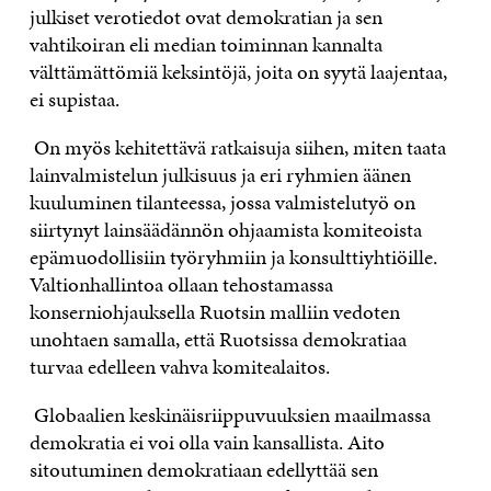
julkiset verotiedot ovat demokratian ja sen
vahtikoiran eli median toiminnan kannalta
välttämättömiä keksintöjä, joita on syytä laajentaa,
ei supistaa.
On myös kehitettävä ratkaisuja siihen, miten taata
lainvalmistelun julkisuus ja eri ryhmien äänen
kuuluminen tilanteessa, jossa valmistelutyö on
siirtynyt lainsäädännön ohjaamista komiteoista
epämuodollisiin työryhmiin ja konsulttiyhtiöille.
Valtionhallintoa ollaan tehostamassa
konserniohjauksella Ruotsin malliin vedoten
unohtaen samalla, että Ruotsissa demokratiaa
turvaa edelleen vahva komitealaitos.
Globaalien keskinäisriippuvuuksien maailmassa
demokratia ei voi olla vain kansallista. Aito
sitoutuminen demokratiaan edellyttää sen