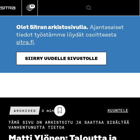
Siirry
FI
suoraan
Vaihda
Hae
sivuston
sisältöön
kieli
Olet Sitran arkistosivulla.
Ajantasaiset
tiedot työstämme löydät osoitteesta
sitra.fi
.
SIIRRY UUDELLE SIVUSTOLLE
Arvioitu
2 min
KUUNTELE
ARCHIVED
lukuaika
TÄMÄ SIVU ON ARKISTOITU JA SAATTAA SISÄLTÄÄ
VANHENTUNUTTA TIETOA
Matti Ylönen: Taloutta ja