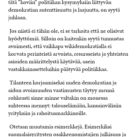
tätä ”koviin” politiikan kysymyksiin liittyvän
demokratian autenttisuutta ja laajuutta, on syytä
juhlaan.
Jos niistä ei tähän ole, ei se tarkoita että ne olisivat
hyödyttömiä. Silloin on kuitenkin syytä tunnustaa
avoimesti, että vaikkapa wikidemokratialla ei
korvata perinteistä arvoista, resursseista ja yhteisten
asioiden määrittelystä käytävää, usein
vastakkainasetteluihin päätyvää politiikkaa.
Tilanteen korjaamiseksi uuden demokratian ja
aidon avoimuuden vaatimusten täytyy mennä
rohkeasti sinne minne valtakin on monessa
suhteessa mennyt: talouselämään, kansainvälisiin
yrityksiin ja rahoitusmarkkinoille.
Otetaan muutamia esimerkkejä. Esimerkiksi
suomalaisyritysten osakkeenomistajien julkisuus ja