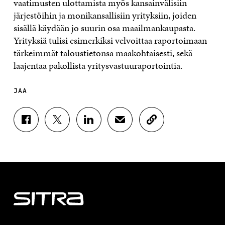
vaatimusten ulottamista myös kansainvälisiin
järjestöihin ja monikansallisiin yrityksiin, joiden
sisällä käydään jo suurin osa maailmankaupasta.
Yrityksiä tulisi esimerkiksi velvoittaa raportoimaan
tärkeimmät taloustietonsa maakohtaisesti, sekä
laajentaa pakollista yritysvastuuraportointia.
JAA
J
J
J
J
K
A
A
A
A
O
A
A
A
A
P
F
T
L
S
I
A
W
I
Ä
O
C
I
N
H
I
E
T
K
K
A
B
T
E
Ö
R
O
E
D
P
T
O
R
I
O
I
K
I
N
S
K
I
S
I
T
K