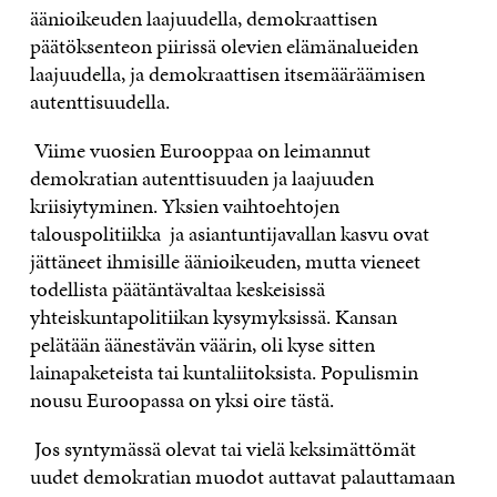
äänioikeuden laajuudella, demokraattisen
päätöksenteon piirissä olevien elämänalueiden
laajuudella, ja demokraattisen itsemääräämisen
autenttisuudella.
Viime vuosien Eurooppaa on leimannut
demokratian autenttisuuden ja laajuuden
kriisiytyminen. Yksien vaihtoehtojen
talouspolitiikka ja asiantuntijavallan kasvu ovat
jättäneet ihmisille äänioikeuden, mutta vieneet
todellista päätäntävaltaa keskeisissä
yhteiskuntapolitiikan kysymyksissä. Kansan
pelätään äänestävän väärin, oli kyse sitten
lainapaketeista tai kuntaliitoksista. Populismin
nousu Euroopassa on yksi oire tästä.
Jos syntymässä olevat tai vielä keksimättömät
uudet demokratian muodot auttavat palauttamaan