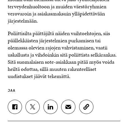
terveydenhuoltoon ja muiden väestöryhmien
verovaroin ja asiakasmaksuin ylläpidettävään
järjestelmään.
Poliittisilta päättäjiltä näiden vaihtoehtojen, siis
päällekkäisten järjestelmien purkamisen tai
olemassa olevien rajojen vahvistaminen, vaatii
uskallusta ja vihdoinkin sitä poliittista selkärankaa.
Sitä suomalaisen sote-asiakkaan pitää myös voida
heiltä odottaa, sillä muuten rakenteelliset
uudistukset jäävät tekemättä.
JAA
J
J
J
J
K
A
A
A
A
O
A
A
A
A
P
F
T
L
S
I