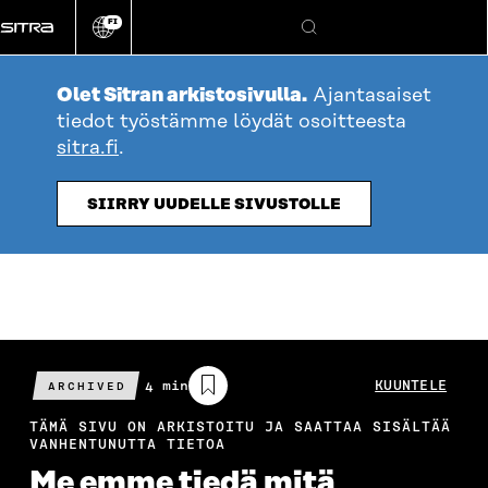
Siirry
FI
suoraan
Vaihda
Hae
sivuston
sisältöön
kieli
Olet Sitran arkistosivulla.
Ajantasaiset
tiedot työstämme löydät osoitteesta
sitra.fi
.
SIIRRY UUDELLE SIVUSTOLLE
Arvioitu
4 min
KUUNTELE
ARCHIVED
lukuaika
TÄMÄ SIVU ON ARKISTOITU JA SAATTAA SISÄLTÄÄ
VANHENTUNUTTA TIETOA
Me emme tiedä mitä