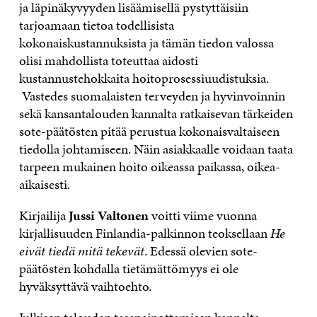
ja läpinäkyvyyden lisäämisellä pystyttäisiin
tarjoamaan tietoa todellisista
kokonaiskustannuksista ja tämän tiedon valossa
olisi mahdollista toteuttaa aidosti
kustannustehokkaita hoitoprosessiuudistuksia.
Vastedes suomalaisten terveyden ja hyvinvoinnin
sekä kansantalouden kannalta ratkaisevan tärkeiden
sote-päätösten pitää perustua kokonaisvaltaiseen
tiedolla johtamiseen. Näin asiakkaalle voidaan taata
tarpeen mukainen hoito oikeassa paikassa, oikea-
aikaisesti.
Kirjailija
Jussi Valtonen
voitti viime vuonna
kirjallisuuden Finlandia-palkinnon teoksellaan
He
eivät tiedä mitä tekevät
. Edessä olevien sote-
päätösten kohdalla tietämättömyys ei ole
hyväksyttävä vaihtoehto.