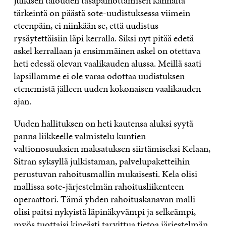
Julkisen talouden tasapainottamisen kannalta
tärkeintä on päästä sote-uudistuksessa viimein
eteenpäin, ei niinkään se, että uudistus
rysäytettäisiin läpi kerralla. Siksi nyt pitää edetä
askel kerrallaan ja ensimmäinen askel on otettava
heti edessä olevan vaalikauden alussa. Meillä saati
lapsillamme ei ole varaa odottaa uudistuksen
etenemistä jälleen uuden kokonaisen vaalikauden
ajan.
Uuden hallituksen on heti kautensa aluksi syytä
panna liikkeelle valmistelu kuntien
valtionosuuksien maksatuksen siirtämiseksi Kelaan,
Sitran syksyllä julkistaman, palvelupaketteihin
perustuvan rahoitusmallin mukaisesti. Kela olisi
mallissa sote-järjestelmän rahoitusliikenteen
operaattori. Tämä yhden rahoituskanavan malli
olisi paitsi nykyistä läpinäkyvämpi ja selkeämpi,
myös tuottaisi kipeästi tarvittua tietoa järjestelmän