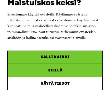
Maistuiskos keksi?
Itämerenkatu 11-13, PL 160,
00181 Helsinki
Sivustomme käyttää evästeitä. Käytämme evästeitä
Puhelin +358 294 618 991
Sähköpostiosoite
nähdäksemme mistä sisällöistä sivustomme käyttäjät ovat
etunimi.sukunimi@sitra.fi tai sitra@sitra.fi
kiinnostuneita ja mahdollistaaksemme joitakin sivuston
Saapumisohjeet
toiminnallisuuksia. Voit tutustua tarkemmin evästeiden
sisältöön ja hallita asetuksiasi evästeasetus-sivulla
Y-tunnus 0202132-3
OLEMME NÄISSÄ SOMEISSA
SALLI KAIKKI
Facebook
Avautuu
uudessa
Linkedin
ikkunassa
KIELLÄ
Avautuu
uudessa
Youtube
ikkunassa
Avautuu
NÄYTÄ TIEDOT
uudessa
Instagram
ikkunassa
Avautuu
uudessa
ikkunassa