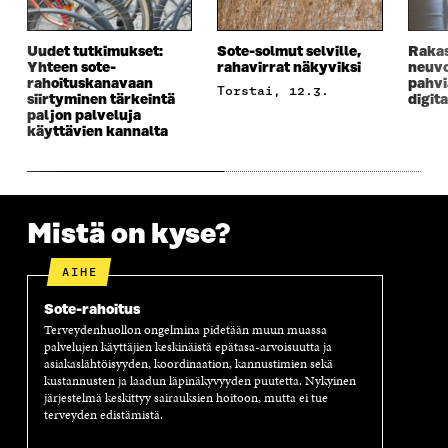
I
K
I
A
K
K
K
I
K
U
K
K
Uudet tutkimukset:
Sote-solmut selville,
Rakas
U
N
U
K
Yhteen sote-
rahavirrat näkyviksi
neuvo
N
A
N
U
rahoituskanavaan
pahvi
torstai, 12.3.
A
S
A
N
siirtyminen tärkeintä
digita
paljon palveluja
S
S
S
A
käyttävien kannalta
S
A
S
S
A
A
S
A
Mistä on kyse?
AIHE
Sote-rahoitus
Terveydenhuollon ongelmina pidetään muun muassa
palvelujen käyttäjien keskinäistä epätasa-arvoisuutta ja
asiakaslähtöisyyden, koordinaation, kannustimien sekä
kustannusten ja laadun läpinäkyvyyden puutetta. Nykyinen
järjestelmä keskittyy sairauksien hoitoon, mutta ei tue
terveyden edistämistä.