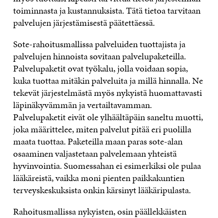
toiminnasta ja kustannuksista. Tätä tietoa tarvitaan
palvelujen järjestämisestä päätettäessä.
Sote-rahoitusmallissa palveluiden tuottajista ja
palvelujen hinnoista sovitaan palvelupaketeilla.
Palvelupaketit ovat työkalu, jolla voidaan sopia,
kuka tuottaa mitäkin palveluita ja millä hinnalla. Ne
tekevät järjestelmästä myös nykyistä huomattavasti
läpinäkyvämmän ja vertailtavamman.
Palvelupaketit eivät ole ylhäältäpäin saneltu muotti,
joka määrittelee, miten palvelut pitää eri puolilla
maata tuottaa. Paketeilla maan paras sote-alan
osaaminen valjastetaan palvelemaan yhteistä
hyvinvointia. Suomessahan ei esimerkiksi ole pulaa
lääkäreistä, vaikka moni pienten paikkakuntien
terveyskeskuksista onkin kärsinyt lääkäripulasta.
Rahoitusmallissa nykyisten, osin päällekkäisten