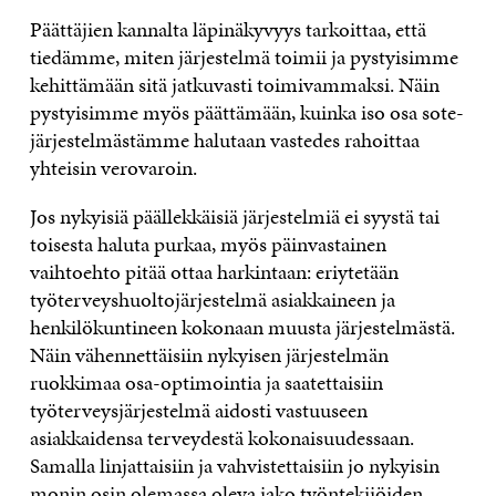
Päättäjien kannalta läpinäkyvyys tarkoittaa, että
tiedämme, miten järjestelmä toimii ja pystyisimme
kehittämään sitä jatkuvasti toimivammaksi. Näin
pystyisimme myös päättämään, kuinka iso osa sote-
järjestelmästämme halutaan vastedes rahoittaa
yhteisin verovaroin.
Jos nykyisiä päällekkäisiä järjestelmiä ei syystä tai
toisesta haluta purkaa, myös päinvastainen
vaihtoehto pitää ottaa harkintaan: eriytetään
työterveyshuoltojärjestelmä asiakkaineen ja
henkilökuntineen kokonaan muusta järjestelmästä.
Näin vähennettäisiin nykyisen järjestelmän
ruokkimaa osa-optimointia ja saatettaisiin
työterveysjärjestelmä aidosti vastuuseen
asiakkaidensa terveydestä kokonaisuudessaan.
Samalla linjattaisiin ja vahvistettaisiin jo nykyisin
monin osin olemassa oleva jako työntekijöiden