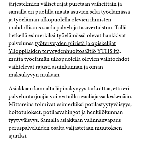
järjestelmien väliset rajat puretaan vaiheittain ja
samalla eri puolilla maata asuvien sekä työelämässä
ja työelämän ulkopuolella olevien ihmisten
mahdollisuus saada palveluja tasavertaistuu. Tällä
hetkellä esimerkiksi työelämässä olevat hankkivat
palvelunsa
työterveyden piiristä ja opiskelijat
Ylioppilaiden terveydenhuoltosäätiö YTHS:ltä,
mutta työelämän ulkopuolella olevien vaihtoehdot
vaihtelevat rajusti asuinkunnan ja oman
maksukyvyn mukaan.
Asiakkaan kannalta läpinäkyvyys tarkoittaa, että eri
palveluntarjoajia voi vertailla reaaliajassa keskenään.
Mittareina toimivat esimerkiksi potilastyytyväisyys,
hoitotulokset, potilasvahingot ja henkilökunnan
tyytyväisyys. Samalla asiakkaan valinnanvapaus
peruspalveluiden osalta valjastetaan muutoksen
ajuriksi.