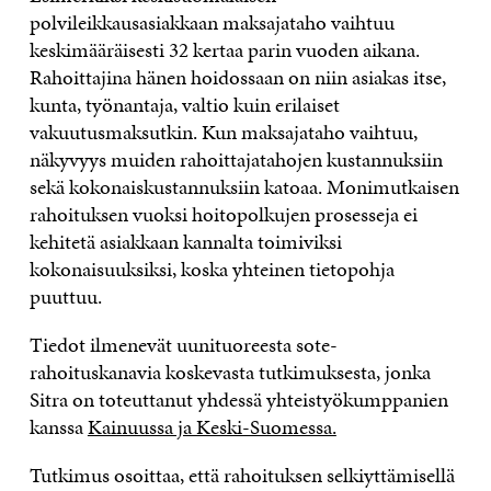
polvileikkausasiakkaan maksajataho vaihtuu
keskimääräisesti 32 kertaa parin vuoden aikana.
Rahoittajina hänen hoidossaan on niin asiakas itse,
kunta, työnantaja, valtio kuin erilaiset
vakuutusmaksutkin. Kun maksajataho vaihtuu,
näkyvyys muiden rahoittajatahojen kustannuksiin
sekä kokonaiskustannuksiin katoaa. Monimutkaisen
rahoituksen vuoksi hoitopolkujen prosesseja ei
kehitetä asiakkaan kannalta toimiviksi
kokonaisuuksiksi, koska yhteinen tietopohja
puuttuu.
Tiedot ilmenevät uunituoreesta sote-
rahoituskanavia koskevasta tutkimuksesta, jonka
Sitra on toteuttanut yhdessä yhteistyökumppanien
kanssa
Kainuussa ja Keski-Suomessa.
Tutkimus osoittaa, että rahoituksen selkiyttämisellä