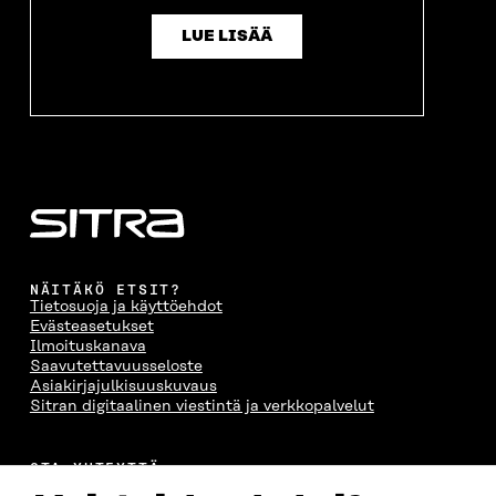
LUE LISÄÄ
NÄITÄKÖ ETSIT?
Tietosuoja ja käyttöehdot
Evästeasetukset
Ilmoituskanava
Saavutettavuusseloste
Asiakirjajulkisuuskuvaus
Sitran digitaalinen viestintä ja verkkopalvelut
OTA YHTEYTTÄ
Suomen itsenäisyyden juhlarahasto Sitra