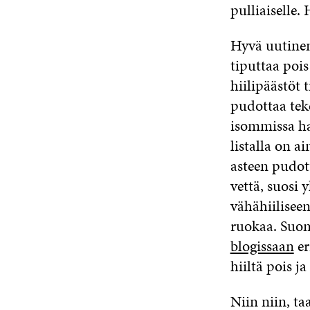
pulliaiselle.
Hyvä uutinen 
tiputtaa pois
hiilipäästöt 
pudottaa teke
isommissa ha
listalla on 
asteen pudot
vettä, suosi 
vähähiiliseen
ruokaa. Suo
blogissaan
er
hiiltä pois 
Niin niin, t