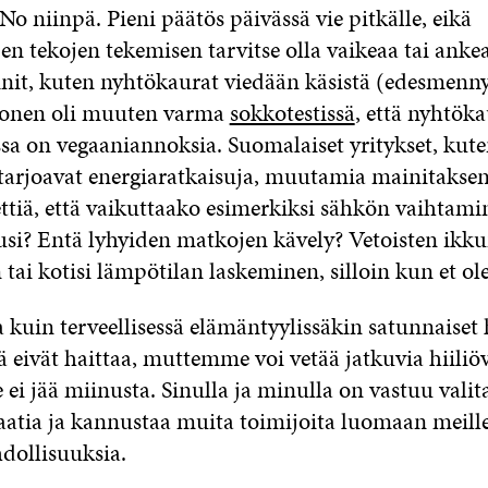
 No niinpä. Pieni päätös päivässä vie pitkälle, eikä
en tekojen tekemisen tarvitse olla vaikeaa tai anke
init, kuten nyhtökaurat viedään käsistä (edesmenn
onen oli muuten varma
sokkotestissä
, että nyhtöka
ssa on vegaaniannoksia. Suomalaiset yritykset, kut
tarjoavat energiaratkaisuja, muutamia mainitaksen
ttiä, että vaikuttaako esimerkiksi sähkön vaihtam
si? Entä lyhyiden matkojen kävely? Vetoisten ikk
 tai kotisi lämpötilan laskeminen, silloin kun et ol
a kuin terveellisessä elämäntyylissäkin satunnaiset
ä eivät haittaa, muttemme voi vetää jatkuvia hiiliö
le ei jää miinusta. Sinulla ja minulla on vastuu val
 vaatia ja kannustaa muita toimijoita luomaan meil
dollisuuksia.