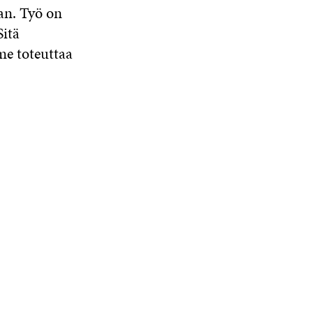
an. Työ on
Sitä
me toteuttaa