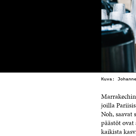
Kuva: Johann
Marrakechin 
joilla Pariis
Noh, saavat 
päästöt ovat
kaikista kasv