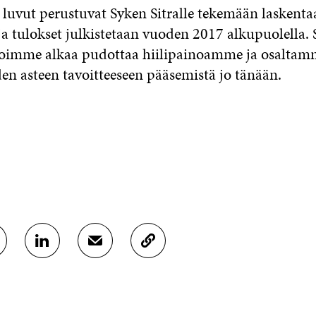
 luvut perustuvat Syken Sitralle tekemään laskenta
ja tulokset julkistetaan vuoden 2017 alkupuolella. 
voimme alkaa pudottaa hiilipainoamme ja osaltam
en asteen tavoitteeseen pääsemistä jo tänään.
J
J
K
A
A
O
A
A
P
L
S
I
I
Ä
O