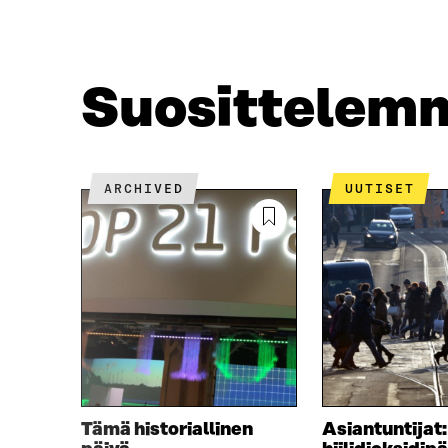
C
I
E
T
B
T
O
E
O
R
Suosittelem
K
I
I
S
S
S
S
Ä
A
A
ARCHIVED
UUTISET
A
V
V
A
A
U
U
T
T
U
U
U
U
U
U
U
U
D
D
E
E
S
S
S
Tämä historiallinen
Asiantuntijat:
S
A