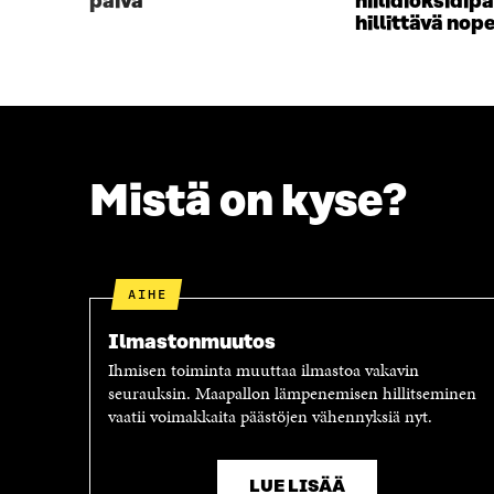
päivä
hiilidioksidip
A
I
hillittävä nop
I
K
K
K
K
U
U
N
N
A
A
S
S
S
Mistä on kyse?
S
A
A
AIHE
Ilmastonmuutos
Ihmisen toiminta muuttaa ilmastoa vakavin
seurauksin. Maapallon lämpenemisen hillitseminen
vaatii voimakkaita päästöjen vähennyksiä nyt.
LUE LISÄÄ