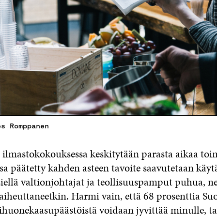
es Romppanen
ilmastokokouksessa keskitytään parasta aikaa toim
issa päätetty kahden asteen tavoite saavutetaan käy
siellä valtionjohtajat ja teollisuuspamput puhua, n
 aiheuttaneetkin. Harmi vain, että 68 prosenttia S
ihuonekaasupäästöistä voidaan jyvittää minulle, tav