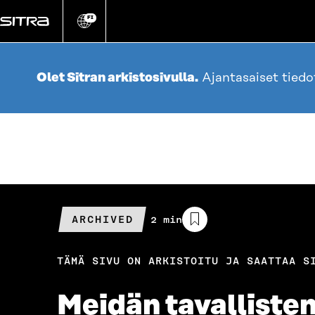
Siirry
suoraan
FI
Vaihda
sivuston
sisältöön
kieli
Olet Sitran arkistosivulla.
Ajantasaiset tied
ARCHIVED
Arvioitu
2 min
lukuaika
TÄMÄ SIVU ON ARKISTOITU JA SAATTAA S
Meidän tavallisten 