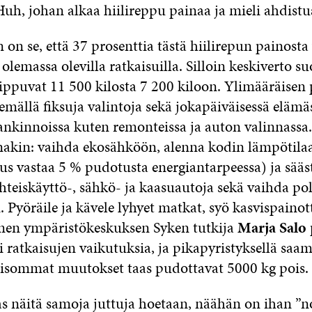
 Huh, johan alkaa hiilireppu painaa ja mieli ahdistu
on se, että 37 prosenttia tästä hiilirepun painost
 olemassa olevilla ratkaisuilla. Silloin keskiverto 
tippuvat 11 500 kilosta 7 200 kiloon. Ylimääräisen
mällä fiksuja valintoja sekä jokapäiväisessä elämäs
nkinnoissa kuten remonteissa ja auton valinnassa.
ainakin: vaihda ekosähköön, alenna kodin lämpötila
us vastaa 5 % pudotusta energiantarpeessa) ja sää
yhteiskäyttö-, sähkö- ja kaasuautoja sekä vaihda po
. Pyöräile ja kävele lyhyet matkat, syö kasvispainot
men ympäristökeskuksen Syken tutkija
Marja Salo
i ratkaisujen vaikutuksia, ja pikapyristyksellä sa
ja isommat muutokset taas pudottavat 5000 kg pois. 
aas näitä samoja juttuja hoetaan, näähän on ihan ”n