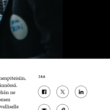
enpiteisiin,
JAA
tännössä.
ehän ne
J
J
J
uomen
A
A
A
A
A
A
alliselle
F
T
L