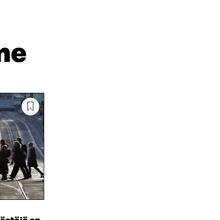
N
H
I
K
K
A
E
Ö
R
D
P
T
I
O
I
me
N
S
K
I
T
K
S
I
E
S
L
L
Ä
L
I
A
A
N
V
A
L
A
V
I
U
A
N
T
U
K
U
T
K
U
U
I
U
U
U
U
D
U
E
D
S
E
S
S