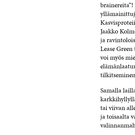
brainereita”!
yllämainittuj
Kasvisprotei
Jaakko Kolm
ja ravintoloi
Lease Green 
voi myös mie
elämänlaatuu
tilkitseminen
Samalla laill
karkkihyllyll
tai viivan al
ja toisaalta
valinnanmah