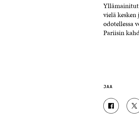
Yllämainitut
vielä kesken 
odotellessa 
Pariisin kahd
JAA
J
J
A
A
A
A
F
T
A
W