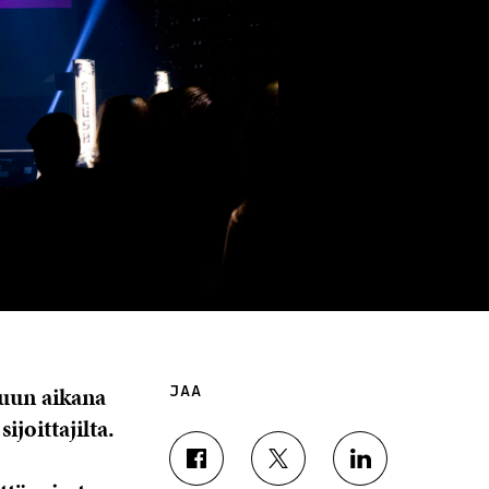
kuun aikana
JAA
joittajilta.
J
J
J