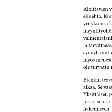
Aloittavien y
elinehto. Kun
yrityksensä k
myyntityöhön.
valmentajani
ja tarvittae
syönyt, mutta
myös menestys
ole turvattu 
Etenkin terv
aikaa. Se vaa
Yksittäiset, 
jossa iso osa
hakemiseen. 