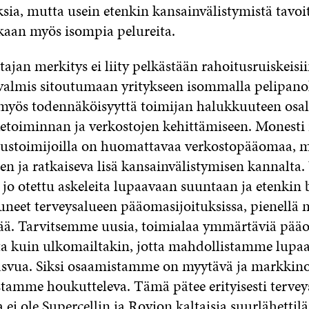
ksia, mutta usein etenkin kansainvälistymistä tavoit
kaan myös isompia pelureita.
ajan merkitys ei liity pelkästään rahoitusruiskeisi
n valmis sitoutumaan yritykseen isommalla pelipanok
 myös todennäköisyyttä toimijan halukkuuteen osal
iketoiminnan ja verkostojen kehittämiseen. Monesti
ustoimijoilla on huomattavaa verkostopääomaa, mi
en ja ratkaiseva lisä kansainvälistymisen kannalta.
jo otettu askeleita lupaavaan suuntaan ja etenkin 
uneet terveysalueen pääomasijoituksissa, pienellä m
ävää. Tarvitsemme uusia, toimialaa ymmärtäviä pää
a kuin ulkomailtakin, jotta mahdollistamme lupa
asvua. Siksi osaamistamme on myytävä ja markkino
tamme houkutteleva. Tämä pätee erityisesti tervey
sa ei ole Supercellin ja Rovion kaltaisia suurlähettil