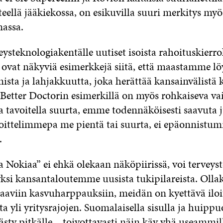
eellä jääkiekossa, on esikuvilla suuri merkitys myö
nassa.
steknologiakentälle uutiset isoista rahoituskierro
e ovat näkyviä esimerkkejä siitä, että maastamme lö
sta ja lahjakkuutta, joka herättää kansainvälistä k
Better Doctorin esimerkillä on myös rohkaiseva vai
 tavoitella suurta, emme todennäköisesti saavuta 
voittelimmepa me pientä tai suurta, ei epäonnistum
.
 Nokiaa” ei ehkä olekaan näköpiirissä, voi terveys
si kansantaloutemme uusista tukipilareista. Oll
raaviin kasvuharppauksiin, meidän on kyettävä ilo
a yli yritysrajojen. Suomalaisella sisulla ja huipp
ästy pitkälle – toivottavasti näin käy yhä useammil