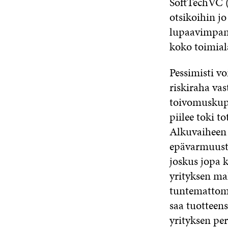
SoftTechVC (
otsikoihin jo
lupaavimpana
koko toimial
Pessimisti vo
riskiraha va
toivomuskupl
piilee toki t
Alkuvaiheen y
epävarmuustek
joskus jopa k
yrityksen ma
tuntemattomaa
saa tuotteen
yrityksen per