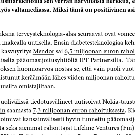
usmarkkinoilla sen verran harvinaista herkkua, et
myös valtamediassa. Miksi tämä on positiivinen as
kana terveysteknologia-alaa seuraavat ovat voinee
n makealla uutisella. Ensin diabetesteknologiaa keh
 kasvuyritys
Mendor
sai
6,5 miljoonan euron raho
iselta pääomasijoitusyhtiöltä IPF Partnersilta
. Tä
roksen huomioarvoa nostaa se, että vain puoli vuott
nnistunut keräämään lähes viiden miljoonan rahoit
 uusilta omistajiltaan.
olivälissä tiedotusvälineet uutisoivat Nokia-taust
in
saamasta
7,3 miljoonan euron rahoituksesta
. K
 toimivat kansainvälisesti hyvin tunnettu pääomasi
a sekä aiemmat rahoittajat Lifeline Ventures (Fin)