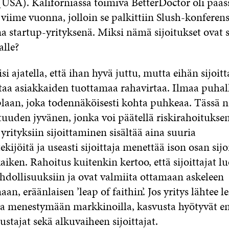
USA). Kaliforniassa toimiva BetterDoctor oli pääs
 viime vuonna, jolloin se palkittiin Slush-konferen
 startup-yrityksenä. Miksi nämä sijoitukset ovat 
alle?
isi ajatella, että ihan hyvä juttu, mutta eihän sijoitt
staa asiakkaiden tuottamaa rahavirtaa. Ilmaa puhal
aan, joka todennäköisesti kohta puhkeaa. Tässä 
otuuden jyvänen, jonka voi päätellä riskirahoitukse
rityksiin sijoittaminen sisältää aina suuria
ijöitä ja useasti sijoittaja menettää ison osan sij
aiken. Rahoitus kuitenkin kertoo, että sijoittajat lu
hdollisuuksiin ja ovat valmiita ottamaan askeleen
n, eräänlaisen ’leap of faithin’. Jos yritys lähtee l
sa menestymään markkinoilla, kasvusta hyötyvät en
ustajat sekä alkuvaiheen sijoittajat.