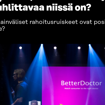
hlittavaa niissä on?
nväliset rahoitusruiskeet ovat posi
e?