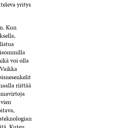
televa yritys
in. Kun
sella,
listua
 isommilla
kä voi olla
 Vaikka
bisnesenkelit
aalla riittää
omavirtoja
avien
itava,
steknologian
äitä. Kuten