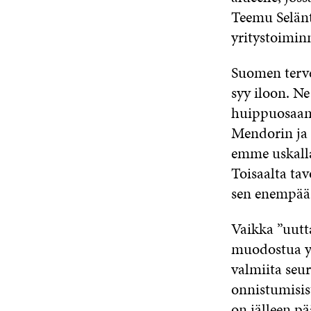
Teemu Selänt
yritystoimin
Suomen tervey
syy iloon. N
huippuosaami
Mendorin ja 
emme uskalla
Toisaalta ta
sen enempää
Vaikka ”uutta
muodostua yk
valmiita seu
onnistumisist
on jälleen pä