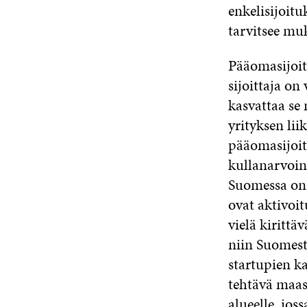
enkelisijoitu
tarvitsee mu
Pääomasijoitt
sijoittaja o
kasvattaa se
yrityksen li
pääomasijoit
kullanarvoin
Suomessa on 
ovat aktivoit
vielä kiritt
niin Suomest
startupien k
tehtävä maas
alueelle, jos