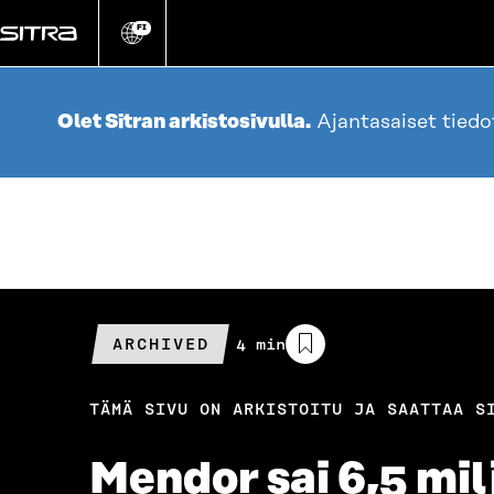
Siirry
suoraan
FI
Vaihda
sivuston
sisältöön
kieli
Olet Sitran arkistosivulla.
Ajantasaiset tied
ARCHIVED
Arvioitu
4 min
lukuaika
TÄMÄ SIVU ON ARKISTOITU JA SAATTAA S
Mendor sai 6,5 mil