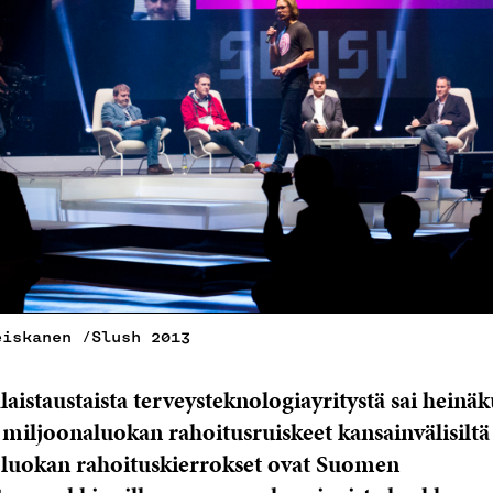
eiskanen /Slush 2013
aistaustaista terveysteknologiayritystä sai heinä
miljoonaluokan rahoitusruiskeet kansainvälisiltä si
uokan rahoituskierrokset ovat Suomen