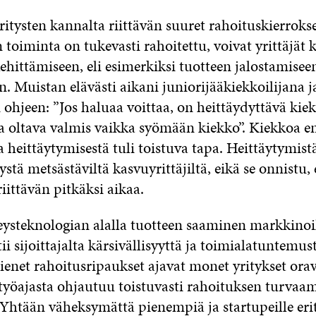
ritysten kannalta riittävän suuret rahoituskierrokse
 toiminta on tukevasti rahoitettu, voivat yrittäjät 
ehittämiseen, eli esimerkiksi tuotteen jalostamisee
 Muistan elävästi aikani juniorijääkiekkoilijana ja
 ohjeen: ”Jos haluaa voittaa, on heittäydyttävä kie
ssa oltava valmis vaikka syömään kiekko”. Kiekkoa 
 heittäytymisestä tuli toistuva tapa. Heittäytymist
tä metsästäviltä kasvuyrittäjiltä, eikä se onnistu, 
riittävän pitkäksi aikaa.
eysteknologian alalla tuotteen saaminen markkinoil
tii sijoittajalta kärsivällisyyttä ja toimialatuntemus
pienet rahoitusripaukset ajavat monet yritykset or
 työajasta ohjautuu toistuvasti rahoituksen turvaam
Yhtään väheksymättä pienempiä ja startupeille erit