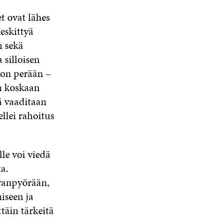
t ovat lähes
keskittyä
n sekä
 silloisen
kon perään –
en koskaan
ä vaaditaan
ellei rahoitus
le voi viedä
ta.
avanpyörään,
iseen ja
täin tärkeitä