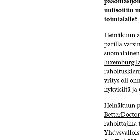
pääomasijoit
uutisoitiin 
toimialalle?
Heinäkuun ai
parilla varsi
suomalainen
luxemburgila
rahoituskier
yritys oli o
nykyisiltä ja
Heinäkuun pu
BetterDoctor
rahoittajina
Yhdysvalloist