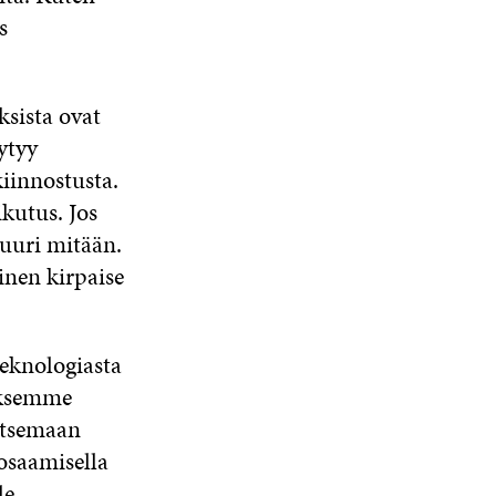
s
ksista ovat
ytyy
iinnostusta.
kutus. Jos
juuri mitään.
inen kirpaise
teknologiasta
aksemme
itsemaan
uosaamisella
le