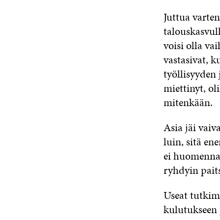
Juttua varten
talouskasvull
voisi olla va
vastasivat, 
työllisyyden 
miettinyt, ol
mitenkään.
Asia jäi vai
luin, sitä en
ei huomenna, 
ryhdyin pait
Useat tutkimu
kulutukseen p