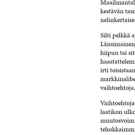
Maailmantalou
kestävän tas
nelinkertaise
Silti pelkkä 
Länsimainen 
hiipuu tai si
haastattelem
irti toisista
markkinalibe
vaihtoehtoj
Vaihtoehtoja
laatikon ulk
muutosvoimis
tehokkaimmis