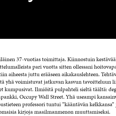
iläinen 37-vuotias toimittaja. Kiinnostuin kestävä
jattelumalleista pari vuotta sitten ollessani hoitovap
tiin aiheesta juttu erääseen aikakauslehteen. Tehtä
stä yhä voimistuvat jatkuvan kasvun tavoitteluun li
net kumpusivat. Ilmiöitä pulpahteli sieltä täältä: de
kapankki, Occupy Wall Street. Yhä useampi kansainv
ustieteen professori tuntui ”kääntävän kelkkansa” ja
maisia kirjoja maailmanmenon muuttamiseksi.