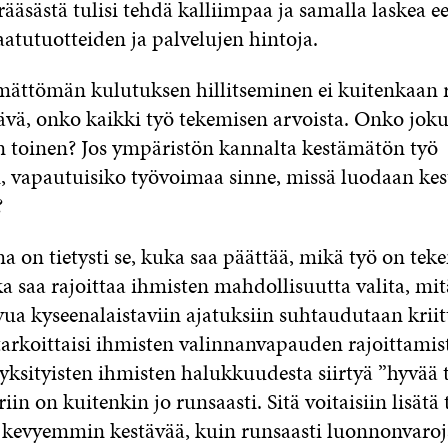
ääsästä tulisi tehdä kalliimpaa ja samalla laskea eet
aatutuotteiden ja palvelujen hintoja.
mättömän kulutuksen hillitseminen ei kuitenkaan r
ävä, onko kaikki työ tekemisen arvoista. Onko jok
 toinen? Jos ympäristön kannalta kestämätön työ
in, vapautuisiko työvoimaa sinne, missä luodaan ke
a?
a on tietysti se, kuka saa päättää, mikä työ on tek
a saa rajoittaa ihmisten mahdollisuutta valita, mit
ua kyseenalaistaviin ajatuksiin suhtaudutaan kriitt
e tarkoittaisi ihmisten valinnanvapauden rajoittamis
yksityisten ihmisten halukkuudesta siirtyä ”hyvää 
iin on kuitenkin jo runsaasti. Sitä voitaisiin lisätä
 kevyemmin kestävää, kuin runsaasti luonnonvaroj