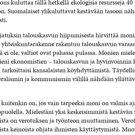
s kuluttaa tällä hetkellä ekologisia resursseja 40 
on. Suomalaiset ylikuluttavat kestävään tasoon nä
sti.
ajatuksin talouskasvun hiipumisesta hirvittää moni
yhteiskuntarakenne rakentuu talouskasvun varaan.
tä ei ole, valtiot ovat pahassa pulassa. Monien miel
ieni ekonomistien – talouskasvun ja hyvinvoinnin
an tarkoittaisi kansalaisten köyhdyttämistä. Täydell
ralismin ja kommunismin välillä nähdään yllättä
a.
 kuitenkin on, jos vain tarpeeksi moni on valmis a
opuolella. Mielestäni yksi keskeisimmistä kestävän
ta on verotuksen ja työnteon muuttaminen. Verot
ta keinoista ohjata ihmisten käyttäytymistä. Muo