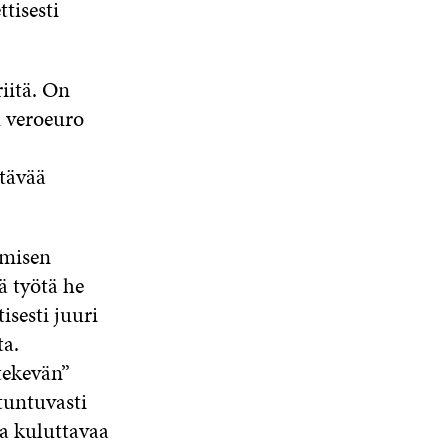
tisesti
iitä. On
u veroeuro
stävää
emisen
ä työtä he
isesti juuri
ta.
tekevän”
 tuntuvasti
a kuluttavaa