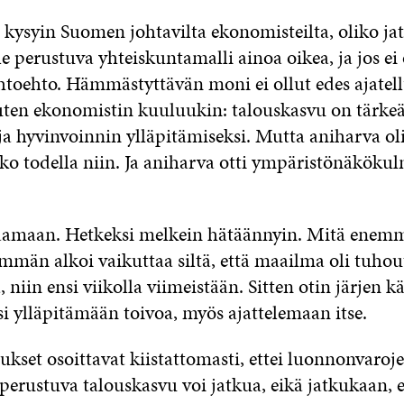
 kysyin Suomen johtavilta ekonomisteilta, oliko ja
e perustuva yhteiskuntamalli ainoa oikea, ja jos ei 
ihtoehto. Hämmästyttävän moni ei ollut edes ajatell
kuten ekonomistin kuuluukin: talouskasvu on tärke
ja hyvinvoinnin ylläpitämiseksi. Mutta aniharva oli
iko todella niin. Ja aniharva otti ympäristönäkökul
vaamaan. Hetkeksi melkein hätäännyin. Mitä enem
emmän alkoi vaikuttaa siltä, että maailma oli tuho
niin ensi viikolla viimeistään. Sitten otin järjen kä
si ylläpitämään toivoa, myös ajattelemaan itse.
kset osoittavat kiistattomasti, ettei luonnonvaroj
erustuva talouskasvu voi jatkua, eikä jatkukaan, e