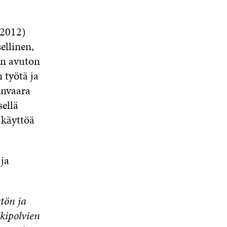
.2012)
ellinen,
on avuton
 työtä ja
invaara
sellä
 käyttöä
 ja
tön ja
kipolvien