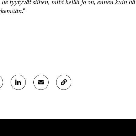
ä he tyytyvät siihen, mitä heillä jo on, ennen kuin h
tekemään.”
J
J
K
A
A
O
A
A
P
L
S
I
I
Ä
O
N
H
I
K
K
A
E
Ö
R
D
P
T