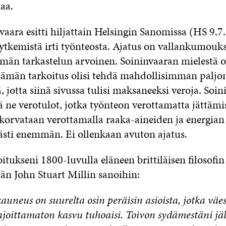
taa.
aara esitti hiljattain Helsingin Sanomissa (HS 9.7
ytkemistä irti työnteosta. Ajatus on vallankumouks
än tarkastelun arvoinen. Soininvaaran mielestä 
 elämän tarkoitus olisi tehdä mahdollisimman paljon
, jotta siinä sivussa tulisi maksaneeksi veroja. Soin
ä ne verotulot, jotka työnteon verottamatta jättämi
korvataan verottamalla raaka-aineiden ja energian
västi enemmän. Ei ollenkaan avuton ajatus.
itukseni 1800-luvulla eläneen brittiläisen filosofin
lijän John Stuart Millin sanoihin:
uneus on suurelta osin peräisin asioista, jotka väes
joittamaton kasvu tuhoaisi. Toivon sydämestäni jäl