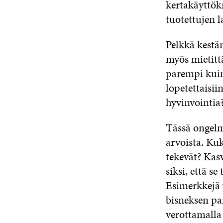
kertakäyttökr
tuotettujen l
Pelkkä kestä
myös mietitt
parempi kuin
lopetettaisi
hyvinvointi
Tässä ongelm
arvoista. Kuk
tekevät? Kasv
siksi, että s
Esimerkkejä 
bisneksen par
verottamalla