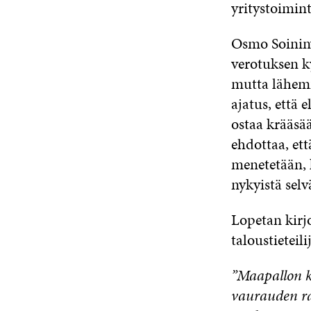
yritystoimin
Osmo Soininv
verotuksen k
mutta lähemm
ajatus, että
ostaa krääsää
ehdottaa, ett
menetetään, 
nykyistä sel
Lopetan kirjo
taloustietei
”Maapallon ka
vaurauden ra