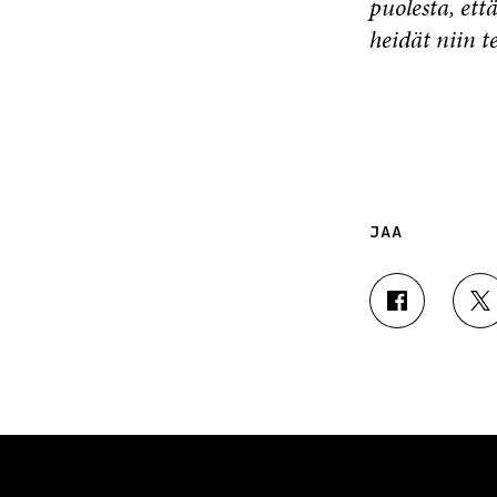
puolesta, ett
heidät niin 
JAA
J
J
A
A
A
A
F
T
A
W
C
I
E
T
B
T
O
E