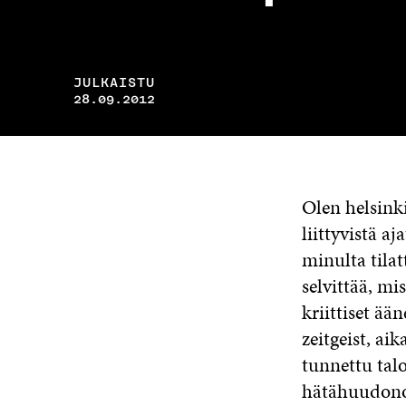
JULKAISTU
28.09.2012
Olen helsink
liittyvistä a
minulta tilat
selvittää, mi
kriittiset ää
zeitgeist, ai
tunnettu talo
hätähuudono