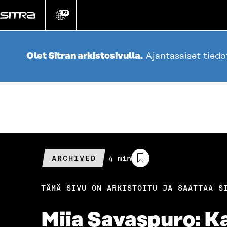
Siirry
suoraan
FI
Vaihda
sivuston
sisältöön
kieli
Olet Sitran arkistosivulla.
Ajantasaiset tied
ARCHIVED
Arvioitu
4 min
lukuaika
TÄMÄ SIVU ON ARKISTOITU JA SAATTAA S
Miia Savaspuro: Ka