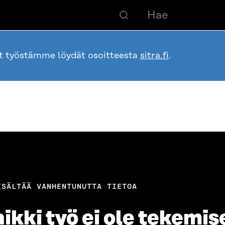
ot työstämme löydät osoitteesta
sitra.fi
.
ISÄLTÄÄ VANHENTUNUTTA TIETOA
ikki työ ei ole tekemis